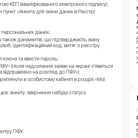
ою КЕП (кваліфікованого електроного підпису);
ти пункт «Анкета для зміни даних в Реєстрі
у персональних даних;
а також документів, що підтверджують зміну
люб, ідентифікаційний код, витяг з реєстру
л ключа та ввести пароль;
ФУ» (після надсилання заяви на екрані з’явиться
 відправлено на розгляд до ПФУ»);
еглянути в особистому кабінеті в розділі «Мої
цює анкету, звернення набуде статусу
ентру ПФУ.