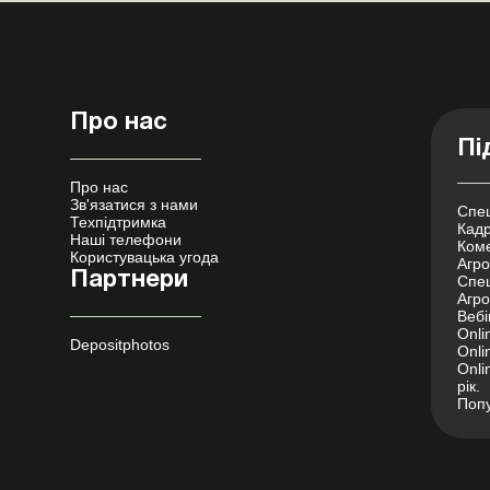
Про нас
Пі
Про нас
Зв'язатися з нами
Спец
Техпідтримка
Кадр
Наші телефони
Коме
Користувацька угода
Агро 
Партнери
Спец
Агро
Вебі
Onli
Depositphotos
Onli
Onli
рік.
Попу