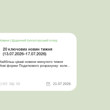
Новини
|
Щоденний бухгалтерський огляд
20 ключових новин тижня
(13.07.2026–17.07.2026)
Найбільш цікаві новини минулого тижня
Нові форми Податкового розрахунку: коли
а за які періоди звітувати Порядок
оформлення та переоформлення
відстрочки від призову під час мобілізації
досконалено Кабмін утворив
0
0
55
21.07.2026
Координаційний центр з організації
бронювання військовозобов’язаних
Верховна ...