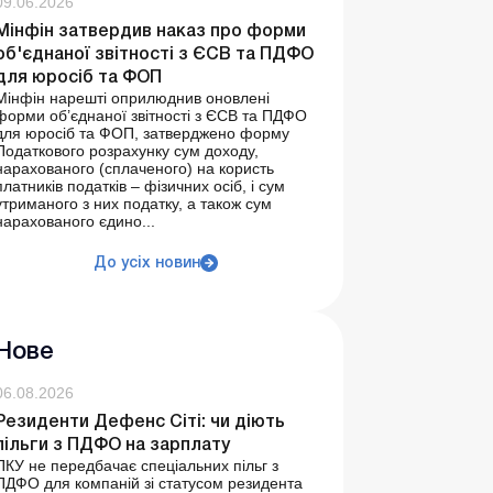
09.06.2026
Мінфін затвердив наказ про форми
об'єднаної звітності з ЄСВ та ПДФО
для юросіб та ФОП
Мінфін нарешті оприлюднив оновлені
форми об’єднаної звітності з ЄСВ та ПДФО
для юросіб та ФОП, затверджено форму
Податкового розрахунку сум доходу,
нарахованого (сплаченого) на користь
платників податків – фізичних осіб, і сум
утриманого з них податку, а також сум
нарахованого єдино...
До усіх новин
Нове
06.08.2026
Резиденти Дефенс Сіті: чи діють
пільги з ПДФО на зарплату
ПКУ не передбачає спеціальних пільг з
ПДФО для компаній зі статусом резидента