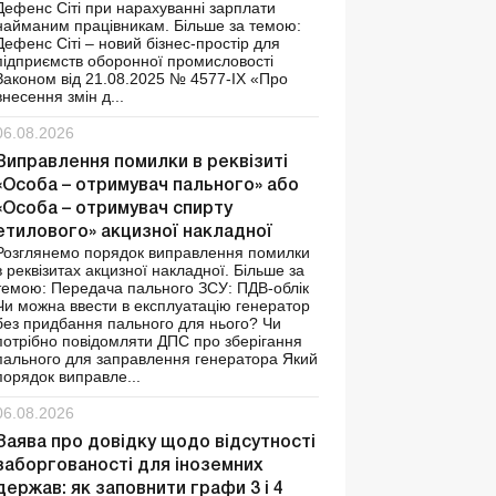
Дефенс Сіті при нарахуванні зарплати
найманим працівникам. Більше за темою:
Дефенс Сіті – новий бізнес-простір для
підприємств оборонної промисловості
Законом від 21.08.2025 № 4577-ІХ «Про
внесення змін д...
06.08.2026
Виправлення помилки в реквізиті
«Особа – отримувач пального» або
«Особа – отримувач спирту
етилового» акцизної накладної
Розглянемо порядок виправлення помилки
в реквізитах акцизної накладної. Більше за
темою: Передача пального ЗСУ: ПДВ-облік
Чи можна ввести в експлуатацію генератор
без придбання пального для нього? Чи
потрібно повідомляти ДПС про зберігання
пального для заправлення генератора Який
порядок виправле...
06.08.2026
Заява про довідку щодо відсутності
заборгованості для іноземних
держав: як заповнити графи 3 і 4