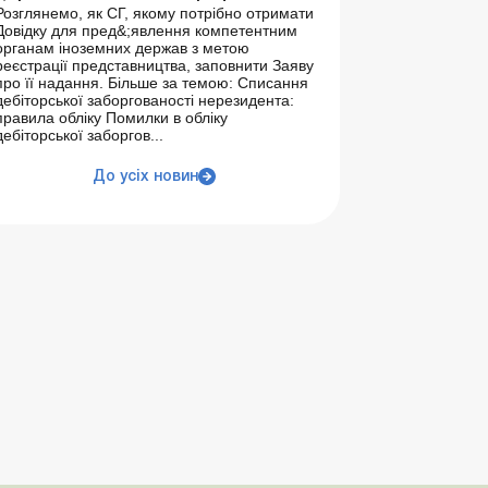
Розглянемо, як СГ, якому потрібно отримати
Довідку для пред&;явлення компетентним
органам іноземних держав з метою
реєстрації представництва, заповнити Заяву
про її надання. Більше за темою: Списання
дебіторської заборгованості нерезидента:
правила обліку Помилки в обліку
дебіторської заборгов...
До усіх новин