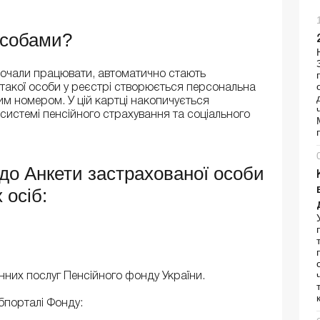
особами?
 почали працювати, автоматично стають
такої особи у реєстрі створюється персональна
им номером. У цій картці накопичується
у системі пенсійного страхування та соціального
до Анкети застрахованої особи
 осіб:
них послуг Пенсійного фонду України.
бпорталі Фонду: