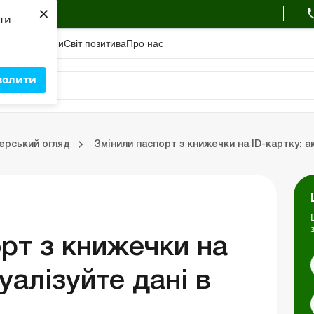
×
ухгалтера
яти
адемiя
Сервіси
Свiт позитива
Про нас
волити
Зовнішньоекономічна діяльність
Облік, податки та звiтнiсть
Схеми бухгалтерських проводок
Школа бухгалтера: про
ерський огляд
Змінили паспорт з книжечки на ID-картку: а
ць
Портал Баланс-Бюджет
Календар бухгалтера
Дані для розрахунків
рт з книжечки на
уалізуйте дані в