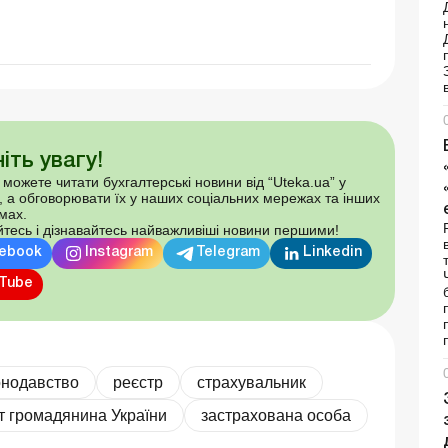
іть увагу!
 можете читати бухгалтерські новини від “Uteka.ua” у
, а обговорювати їх у наших соціальних мережах та інших
мах.
тесь і дізнавайтесь найважливіші новини першими!
ebook
Instagram
Telegram
Linkedin
Tube
онодавство
реєстр
страхувальник
т громадянина України
застрахована особа