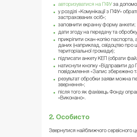
авторизуватися на ПФУ
за допомог
у розділі «Комунікації з ПФУ» обра
застрахованих осіб»;
заповнити екранну форму анкети;
дати згоду на передачу та обробк
прикріпити скан-копію паспорта, 
даних (наприклад, свідоцтво про ш
територіальної громади);
підписати анкету КЕП (обрати фай
натиснути кнопку «Відправити до П
повідомлення «Запис збережено та
результат обробки заяви можна пер
звернення»;
після того як фахівець Фонду опра
«Виконано».
2. Особисто
Звернутися найближчого сервісного ц