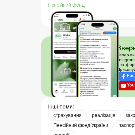
Пенсійний фонд
Зверн
Тепер ви
Telegram
платфор
Приєднуй
Fac
You
Інші теми:
страхування
реалізація
зак
Пенсійний фонд України
паспор