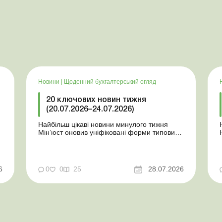
Новини
|
Щоденний бухгалтерський огляд
20 ключових новин тижня
(20.07.2026–24.07.2026)
Найбільш цікаві новини минулого тижня
Мін’юст оновив уніфіковані форми типових
документів для юросіб Мінекономіки
т
відкликало новину про створення
координаційного центру з організації
бронювання У працівника виявлено статус
у
6
0
0
25
28.07.2026
«у розшуку»: що потрібно знати
роботодавцям Закон про ВП...