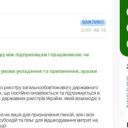
ВАЖЛИВО
0
0
62
у між підприємцем і працівником: чи
 умови укладення та припинення, зразки
о реєстру загальнообов’язкового державного
, що постійно оновлюється та підтримується в
х державних реєстрів України, який взаємодіє з
 не лише для призначення пенсій, але і всіх
субсидій та пільг для відшкодування витрат на
ощо.