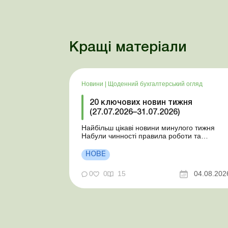
Кращі матеріали
Новини
|
Щоденний бухгалтерський огляд
20 ключових новин тижня
(27.07.2026–31.07.2026)
Найбільш цікаві новини минулого тижня
Набули чинності правила роботи та
відпочинку водіїв Президент підписав
закони про мобілізацію та воєнний стан Для
НОВЕ
сільгосппідприємств і ФОП запроваджено
нові одноразові статистичні форми З 2
0
0
15
04.08.202
серпня змінюється порядок зарахування
окремих періодів роботи до стр...