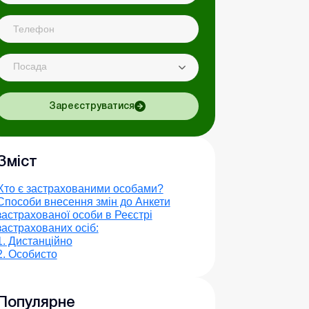
Посада
Зареєструватися
Зміст
Хто є застрахованими особами?
Способи внесення змін до Анкети
застрахованої особи в Реєстрі
застрахованих осіб:
1. Дистанційно
2. Особисто
Популярне