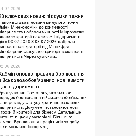
14.07.2026
20 ключових новин: підсумки тижня
Найбільш цікаві новини минулого тижня
Зміни Мінекономіки до критичності
підприємств набрали чинності Мінрозвитку
оновило критерії важливості підприємств:
діє з 03.07.2026 З 03.07.2026 набрали
чинності нові критерії від Мінцифри
Міноборони скасувало критерії важливості
підприємств Через сумісникі...
02.06.2026
Кабмін оновив правила бронювання
військовозобов’язаних: нові вимоги
для підприємств
Уряд ухвалив Постанову, яка змінює
порядок бронювання військовозобов’язаних
та перегляду статусу критично важливих
підприємств. Документ встановлює нові
строки й критерії для бізнесу. Детальніше
читайте в цьому матеріалі. Більше за
темою: Бронювання працівників за добу:
коли можливо Інформац...