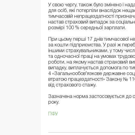
У свою чергу, також було змінено і н
для осіб, які потерпіли внаслідок нещ
тимчасовій непрацездатності признач
настав страховий випадок за соціальн
розмірі 100 % середньої зарплати.
При цьому перші 17 днів тимчасової 
за кошти підприємства. У разі ж переб
іншими страхувальниками, у тому числі
та одночасної праці на умовах трудово
роботи, на якому настав страховий в
випадку, виплачується допомога по ти
4 «Загальнообов’язкове державне соц
втратою працездатності» Закону № 11
від страхового стажу.
Зазначена норма застосовується до стр
року.
ПФУ