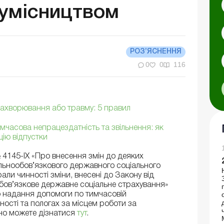
сумісництвом
РОЗ’ЯСНЕННЯ
0
0
116
захворювання або травму: 5 правил
имчасова непрацездатність та звільнення: як
цію відпустки
 4145-ІХ «Про внесення змін до деяких
альнообов’язкового державного соціального
али чинності зміни, внесені до Закону від
бов’язкове державне соціальне страхування»
но надання допомоги по тимчасовій
ності та пологах за місцем роботи за
дно можете дізнатися
тут
.