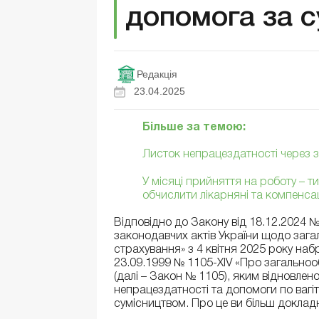
допомога за 
Редакція
23.04.2025
Більше за темою:
Листок непрацездатності через 
У місяці прийняття на роботу – т
обчислити лікарняні та компенса
Відповідно до Закону від 18.12.2024 №
законодавчих актів України щодо заг
страхування» з 4 квітня 2025 року набр
23.09.1999 № 1105-XIV «Про загальноо
(далі – Закон № 1105), яким відновле
непрацездатності та допомоги по вагіт
сумісництвом. Про це ви більш докла