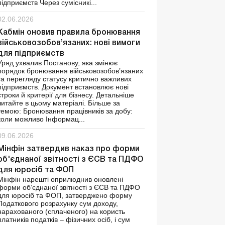
підприємств Через сумісникі...
02.06.2026
Кабмін оновив правила бронювання
військовозобов’язаних: нові вимоги
для підприємств
Уряд ухвалив Постанову, яка змінює
порядок бронювання військовозобов’язаних
та перегляду статусу критично важливих
підприємств. Документ встановлює нові
строки й критерії для бізнесу. Детальніше
читайте в цьому матеріалі. Більше за
темою: Бронювання працівників за добу:
коли можливо Інформац...
09.06.2026
Мінфін затвердив наказ про форми
об'єднаної звітності з ЄСВ та ПДФО
для юросіб та ФОП
Мінфін нарешті оприлюднив оновлені
форми об’єднаної звітності з ЄСВ та ПДФО
для юросіб та ФОП, затверджено форму
Податкового розрахунку сум доходу,
нарахованого (сплаченого) на користь
платників податків – фізичних осіб, і сум