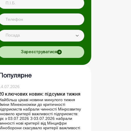
Посада
Зареєструватися
Популярне
14.07.2026
20 ключових новин: підсумки тижня
Найбільш цікаві новини минулого тижня
Зміни Мінекономіки до критичності
підприємств набрали чинності Мінрозвитку
оновило критерії важливості підприємств:
діє з 03.07.2026 З 03.07.2026 набрали
чинності нові критерії від Мінцифри
Міноборони скасувало критерії важливості