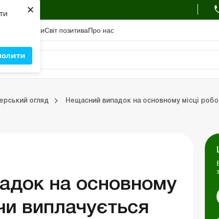
×
ухгалтера
яти
адемiя
Сервіси
Свiт позитива
Про нас
волити
Зовнішньоекономічна діяльність
Облік, податки та звiтнiсть
Схеми бухгалтерських проводок
Школа бухгалтера: про
ерський огляд
Нещасний випадок на основному місці робо
ць
Портал Баланс-Бюджет
Календар бухгалтера
Дані для розрахунків
адок на основному
 чи виплачується