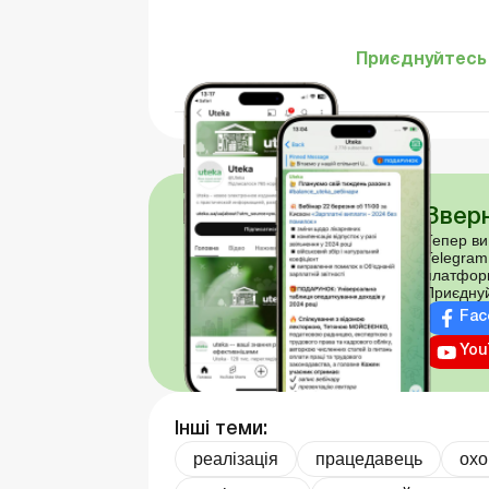
Приєднуйтесь 
Зверн
Тепер ви
Telegram
платфор
Приєднуй
Fac
You
Інші теми:
реалізація
працедавець
охо