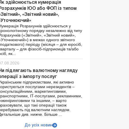
Як здійснюється нумерація
Розрахунків ЮО або ФОП із типом
«Звітний», «Звітний новий»,
«Уточнюючий»
Нумерація Розрахунків здійснюється у
хронологічному порядку незалежно від типу
Розрахунків («Звітний», «Звітний новий»,
«Уточнюючий») в межах одного звітного
(податкового) періоду (місяця – для юросіб,
кварталу – для фізосіб-підприємців та/або
осіб, як...
07.08.2026
Чи підлягають валютному нагляду
операції з імпорту послуг
Українським підприємствам, які активно
користуються послугами нерезидентів –
консультаційними, маркетинговими,
транспортними, ІТ-послугами, рекламними,
інжиніринговими та іншими, – варто
враховувати, що такі операції також
перебувають під валютним наглядом.
Детальніше див. нижче. Більше ...
До усіх новин