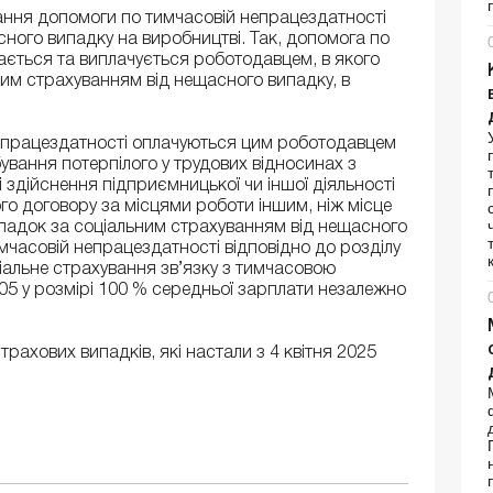
адання допомоги по тимчасовій непрацездатності
асного випадку на виробництві. Так, допомога по
ається та виплачується роботодавцем, в якого
им страхуванням від нещасного випадку, в
непрацездатності оплачуються цим роботодавцем
ування потерпілого у трудових відносинах з
 здійснення підприємницької чи іншої діяльності
го договору за місцями роботи іншим, ніж місце
ипадок за соціальним страхуванням від нещасного
мчасовій непрацездатності відповідно до розділу
іальне страхування зв’язку з тимчасовою
05 у розмірі 100 % середньої зарплати незалежно
ахових випадків, які настали з 4 квітня 2025