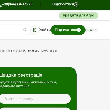
+38(044)334-62-70
Підписатися
Кредити для Агро
|
UKR
RU
Увійти
Підписатися
сто про облік
Портал Баланс-Бюджет
ти: чи виплачується допомога за
Швидка реєстрація
Будьте в курсі змін і актуальних тем,
задавайте питання.