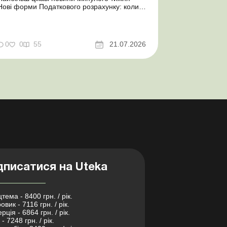
Нові форми Податкового розрахунку: коли
а за які періоди звітувати Порядок
оформлення та переоформлення
відстрочки від призову під час мобілізації
досконалено Кабмін утворив
0
0
55
21.07.2026
Координаційний центр з організації
бронювання військовозобов’язаних
Верховна ...
дписатися на Uteka
тема - 8400 грн. / рік.
овик - 7116 грн. / рік.
рція - 6864 грн. / рік.
- 7248 грн. / рік.