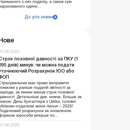
утриманого з них податку, а також сум
нарахованого єдино...
До усіх новин
Нове
07.08.2026
Строк позовної давності за ПКУ (1
095 днів) минув: чи можна подати
уточнюючий Розрахунок ЮО або
ФОП
Страхувальник має право виправити
помилки у раніше поданій звітності за
періоди, за якими минув строк позовної
давності. Детальніше див. нижче. Більше за
темою: День бухгалтера з Uteka: головні
обліково-податкові зміни липня – 2026!
Податковий розрахунок за оновленою
формою юрособи вперше по...
07.08.2026