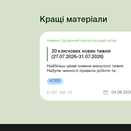
Кращі матеріали
Новини
|
Щоденний бухгалтерський огляд
20 ключових новин тижня
(27.07.2026–31.07.2026)
Найбільш цікаві новини минулого тижня
Набули чинності правила роботи та
відпочинку водіїв Президент підписав
закони про мобілізацію та воєнний стан Для
НОВЕ
сільгосппідприємств і ФОП запроваджено
нові одноразові статистичні форми З 2
0
0
16
04.08.202
серпня змінюється порядок зарахування
окремих періодів роботи до стр...