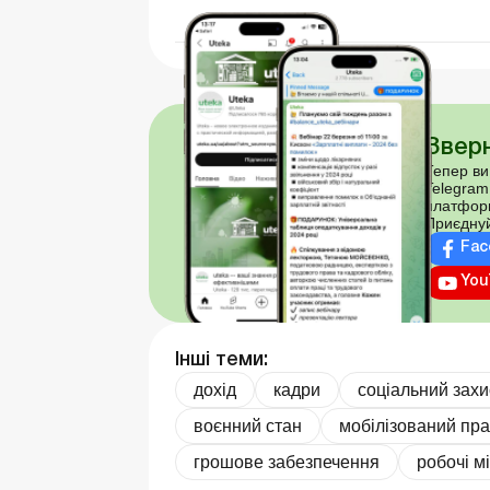
Зверн
Тепер ви
Telegram
платфор
Приєднуй
Fac
You
Інші теми:
дохід
кадри
соціальний захи
воєнний стан
мобілізований пра
грошове забезпечення
робочі м