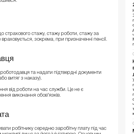
ршився.
до страхового стажу, стажу роботи, стажу за
 враховується, зокрема, при призначенні пенсії.
авця
и роботодавця та надати підтвердні документи
бо витяг з наказу).
ня від роботи на час служби. Це не є
ення виконання обов’язків.
ата
вати робітнику середню заробітну плату під час