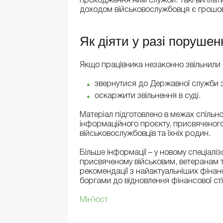
проходження ним служби. Такі виплати
доходом військовослужбовця є грошов
Як діяти у разі порушен
Якщо працівника незаконно звільнили пі
звернутися до Державної служби з
оскаржити звільнення в суді.
Матеріал підготовлено в межах спільн
інформаційного проєкту, присвяченого
військовослужбовців та їхніх родин.
Більше інформації – у новому спеціалі
присвяченому військовим, ветеранам та
рекомендації з найактуальніших фінанс
боргами до відновлення фінансової сті
Мін’юст