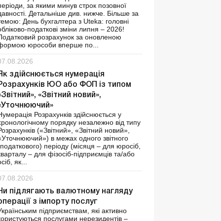
періоди, за якими минув строк позовної
давності. Детальніше див. нижче. Більше за
темою: День бухгалтера з Uteka: головні
обліково-податкові зміни липня – 2026!
Податковий розрахунок за оновленою
формою юрособи вперше по...
07.08.2026
Як здійснюється нумерація
Розрахунків ЮО або ФОП із типом
«Звітний», «Звітний новий»,
«Уточнюючий»
Нумерація Розрахунків здійснюється у
хронологічному порядку незалежно від типу
Розрахунків («Звітний», «Звітний новий»,
«Уточнюючий») в межах одного звітного
(податкового) періоду (місяця – для юросіб,
кварталу – для фізосіб-підприємців та/або
осіб, як...
07.08.2026
Чи підлягають валютному нагляду
операції з імпорту послуг
Українським підприємствам, які активно
користуються послугами нерезидентів –