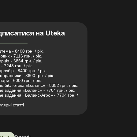
дписатися на Uteka
тема - 8400 грн. / рік.
овик - 7116 грн. / рік.
рція - 6864 грн. / рік.
- 7248 грн. / рік.
розбір - 8400 грн. / рік.
порадники - 3600 грн. / рік.
нари - 6000 грн. / рік.
ne бібліотека «Баланс» - 8352 грн. / рік.
ne видання «Баланс» - 7704 грн. / рік.
ne видання «Баланс-Агро» - 7704 грн. /
лярні статті
нська
Русский