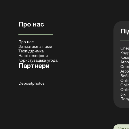
Про нас
Пі
Про нас
Зв'язатися з нами
Спец
Техпідтримка
Кадр
Наші телефони
Коме
Користувацька угода
Агро 
Партнери
Спец
Агро
Вебі
Onli
Depositphotos
Onli
Onli
рік.
Попу
Украї