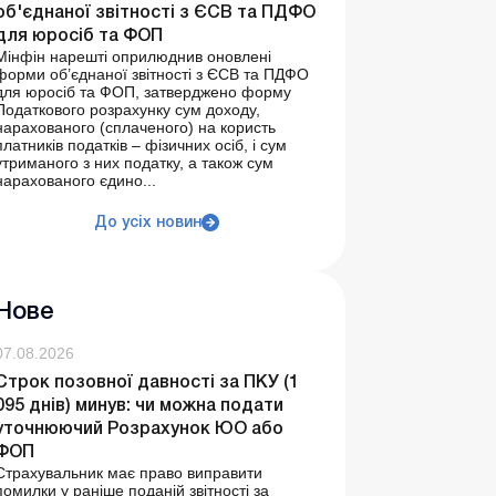
об'єднаної звітності з ЄСВ та ПДФО
для юросіб та ФОП
Мінфін нарешті оприлюднив оновлені
форми об’єднаної звітності з ЄСВ та ПДФО
для юросіб та ФОП, затверджено форму
Податкового розрахунку сум доходу,
нарахованого (сплаченого) на користь
платників податків – фізичних осіб, і сум
утриманого з них податку, а також сум
нарахованого єдино...
До усіх новин
Нове
07.08.2026
Строк позовної давності за ПКУ (1
095 днів) минув: чи можна подати
уточнюючий Розрахунок ЮО або
ФОП
Страхувальник має право виправити
помилки у раніше поданій звітності за