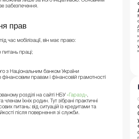
 можливі лише за його ініціативою. Основним
е забезпечення.
ня прав
д час мобілізації, він має право:
 питань праці;
ого з Національним банком України
 фінансовим правам і фінансовій грамотності
зованому розділі на сайті НБУ
«Гаразд»
,
 членам їхніх родин. Тут зібрані практичні
ових питань: від ситуацій із кредитами та
йкості після повернення зі служби.