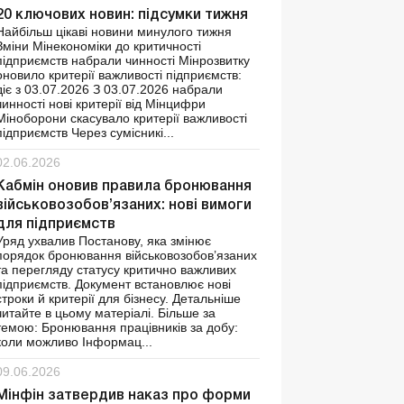
20 ключових новин: підсумки тижня
Найбільш цікаві новини минулого тижня
Зміни Мінекономіки до критичності
підприємств набрали чинності Мінрозвитку
оновило критерії важливості підприємств:
діє з 03.07.2026 З 03.07.2026 набрали
чинності нові критерії від Мінцифри
Міноборони скасувало критерії важливості
підприємств Через сумісникі...
02.06.2026
Кабмін оновив правила бронювання
військовозобов’язаних: нові вимоги
для підприємств
Уряд ухвалив Постанову, яка змінює
порядок бронювання військовозобов’язаних
та перегляду статусу критично важливих
підприємств. Документ встановлює нові
строки й критерії для бізнесу. Детальніше
читайте в цьому матеріалі. Більше за
темою: Бронювання працівників за добу:
коли можливо Інформац...
09.06.2026
Мінфін затвердив наказ про форми