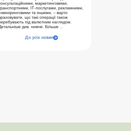
консультаційними, маркетинговими,
транспортними, ІТ-послугами, рекламними,
інжиніринговими та іншими, – варто
враховувати, що такі операції також
перебувають під валютним наглядом.
Детальніше див. нижче. Більше ...
До усіх новин