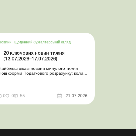
Новини
|
Щоденний бухгалтерський огляд
20 ключових новин тижня
(13.07.2026–17.07.2026)
Найбільш цікаві новини минулого тижня
Нові форми Податкового розрахунку: коли
а за які періоди звітувати Порядок
оформлення та переоформлення
відстрочки від призову під час мобілізації
досконалено Кабмін утворив
0
0
55
21.07.2026
Координаційний центр з організації
бронювання військовозобов’язаних
Верховна ...