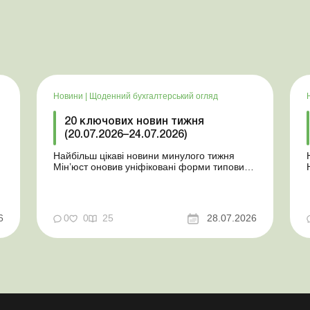
Новини
|
Щоденний бухгалтерський огляд
20 ключових новин тижня
(20.07.2026–24.07.2026)
Найбільш цікаві новини минулого тижня
Мін’юст оновив уніфіковані форми типових
документів для юросіб Мінекономіки
т
відкликало новину про створення
координаційного центру з організації
бронювання У працівника виявлено статус
у
6
0
0
25
28.07.2026
«у розшуку»: що потрібно знати
роботодавцям Закон про ВП...