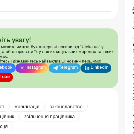
іть увагу!
 можете читати бухгалтерські новини від “Uteka.ua” у
, а обговорювати їх у наших соціальних мережах та інших
мах.
тесь і дізнавайтесь найважливіші новини першими!
ebook
Instagram
Telegram
Linkedin
Tube
ст
мобілізація
законодавство
цівник
звільнення працівника
ісця