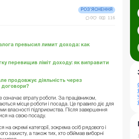
РОЗ’ЯСНЕННЯ
0
0
116
алога превысил лимит дохода: как
ку перевищив ліміт доходу: як виправити
але продовжує діяльність через
 договори?
е означає втрату роботи. За працівником,
аються місце роботи і посада. Це правило діє для
рми власності підприємства. Після завершення
ися на свою посаду.
на окремі категорії, зокрема осіб рядового і
го захисту, а також тих, хто обіймав виборні