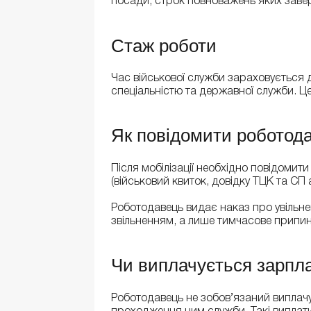
посади, строк повноважень яких заве
Стаж роботи
Час військової служби зараховується 
спеціальністю та державної служби. Це
Як повідомити роботод
Після мобілізації необхідно повідомит
(військовий квиток, довідку ТЦК та СП а
Роботодавець видає наказ про увільнен
звільненням, а лише тимчасове припин
Чи виплачується зарпл
Роботодавець не зобов’язаний виплачу