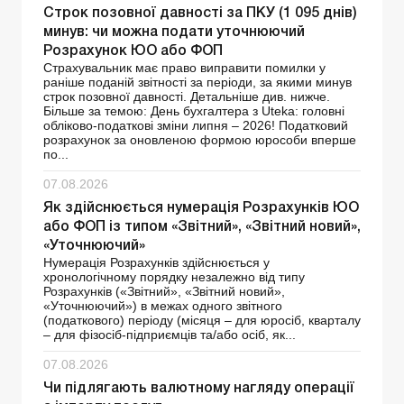
Строк позовної давності за ПКУ (1 095 днів)
минув: чи можна подати уточнюючий
Розрахунок ЮО або ФОП
Страхувальник має право виправити помилки у
раніше поданій звітності за періоди, за якими минув
строк позовної давності. Детальніше див. нижче.
Більше за темою: День бухгалтера з Uteka: головні
обліково-податкові зміни липня – 2026! Податковий
розрахунок за оновленою формою юрособи вперше
по...
07.08.2026
Як здійснюється нумерація Розрахунків ЮО
або ФОП із типом «Звітний», «Звітний новий»,
«Уточнюючий»
Нумерація Розрахунків здійснюється у
хронологічному порядку незалежно від типу
Розрахунків («Звітний», «Звітний новий»,
«Уточнюючий») в межах одного звітного
(податкового) періоду (місяця – для юросіб, кварталу
– для фізосіб-підприємців та/або осіб, як...
07.08.2026
Чи підлягають валютному нагляду операції