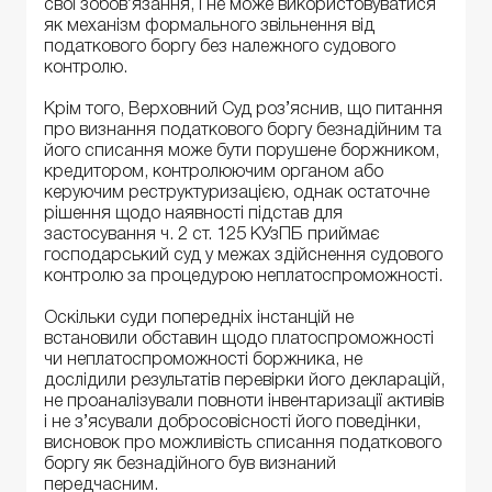
свої зобов’язання, і не може використовуватися
як механізм формального звільнення від
податкового боргу без належного судового
контролю.
Крім того, Верховний Суд роз’яснив, що питання
про визнання податкового боргу безнадійним та
його списання може бути порушене боржником,
кредитором, контролюючим органом або
керуючим реструктуризацією, однак остаточне
рішення щодо наявності підстав для
застосування ч. 2 ст. 125 КУзПБ приймає
господарський суд у межах здійснення судового
контролю за процедурою неплатоспроможності.
Оскільки суди попередніх інстанцій не
встановили обставин щодо платоспроможності
чи неплатоспроможності боржника, не
дослідили результатів перевірки його декларацій,
не проаналізували повноти інвентаризації активів
і не з’ясували добросовісності його поведінки,
висновок про можливість списання податкового
боргу як безнадійного був визнаний
передчасним.