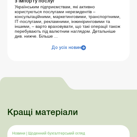
з імпорту послуг
Українським підприємствам, які активно
користуються послугами нерезидентів –
консультаційними, маркетинговими, транспортними,
ІТ-послугами, рекламними, інжиніринговими та
іншими, – варто враховувати, що такі операції також
перебувають під валютним наглядом. Детальніше
див. нижче. Більше ...
До усіх новин
Кращі матеріали
Новини
|
Щоденний бухгалтерський огляд