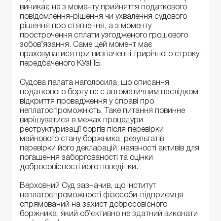
виникає не з моменту прийняття податкового
повідомлення-рішення чи ухвалення судового
рішення про стягнення, а з моменту
прострочення сплати узгодженого грошового
зобов’язання. Саме цей момент має
враховуватися при визначенні трирічного строку,
передбаченого КУзПБ.
Судова палата наголосила, що списання
податкового боргу не є автоматичним наслідком
відкриття провадження у справі про
неплатоспроможність. Таке питання повинне
вирішуватися в межах процедури
реструктуризації боргів після перевірки
майнового стану боржника, результатів
перевірки його декларацій, наявності активів для
погашення заборгованості та оцінки
добросовісності його поведінки.
Верховний Суд зазначив, що інститут
неплатоспроможності фізособи-підприємця
спрямований на захист добросовісного
боржника, який об’єктивно не здатний виконати