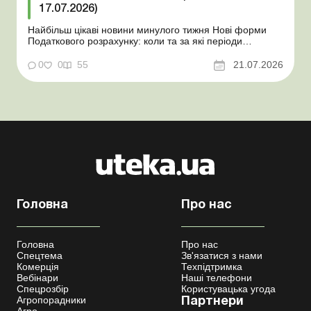
17.07.2026)
Найбільш цікаві новини минулого тижня Нові форми
Податкового розрахунку: коли та за які періоди
звітувати Порядок оформлення та переоформлення
відстрочки від призову під час мобілізації удосконалено
0
0
55
21.07.2026
Кабмін утворив Координаційний центр з організації
бронювання військовозобов’язаних Верховна ...
Головна
Про нас
Головна
Про нас
Спецтема
Зв'язатися з нами
Комерція
Техпідтримка
Вебінари
Наші телефони
Спецрозбір
Користувацька угода
Агропорадники
Партнери