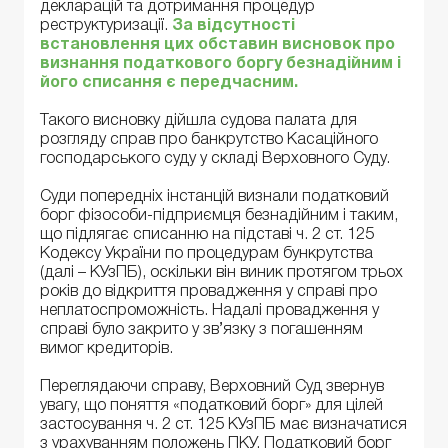
декларацій та дотримання процедур
реструктуризації.
За відсутності
встановлення цих обставин висновок про
визнання податкового боргу безнадійним і
його списання є передчасним.
Такого висновку дійшла судова палата для
розгляду справ про банкрутство Касаційного
господарського суду у складі Верховного Суду.
Суди попередніх інстанцій визнали податковий
борг фізособи-підприємця безнадійним і таким,
що підлягає списанню на підставі ч. 2 ст. 125
Кодексу України по процедурам бункрутства
(далі – КУзПБ), оскільки він виник протягом трьох
років до відкриття провадження у справі про
неплатоспроможність. Надалі провадження у
справі було закрито у зв’язку з погашенням
вимог кредиторів.
Переглядаючи справу, Верховний Суд звернув
увагу, що поняття «податковий борг» для цілей
застосування ч. 2 ст. 125 КУзПБ має визначатися
з урахуванням положень ПКУ. Податковий борг