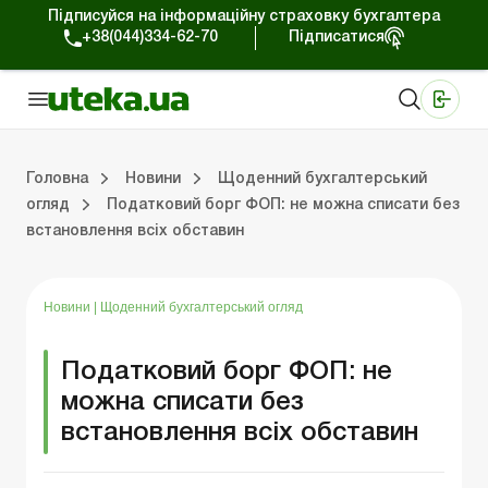
Підписуйся на інформаційну страховку бухгалтера
+38(044)334-62-70
Підписатися
Медичні КНП
Online видання «Баланс»
Online видання «Баланс-Агро»
Online бібліотека «Баланс»
Портал Баланс-Бюджет
Сервіси Баланс-Бюджет
Свiт позитива
Робота з приватними підприємцями
Господарські операції
Юридичні консультації
Спецвипуски для комерційних підприємств
Блог редакції Uteka-Комерція
Зо
Об
Сх
Головна
Новини
Щоденний бухгалтерський
огляд
Податковий борг ФОП: не можна списати без
встановлення всіх обставин
дприємцями
ації
риємств
Зовнішньоекономічна діяльність
Облік, податки та звiтнiсть
Схеми бухгалтерських проводок
Школа бухгалтера: просто про облік
Фінансовий аудит
Приватний підприєме
Інструкції для роботи
Новини
|
Щоденний бухгалтерський огляд
Податковий борг ФОП: не
можна списати без
встановлення всіх обставин