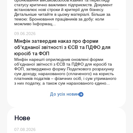
бронювання військовозобов’язаних та перегляду
статусу критично важливих підприємств. Документ
встановлює нові строки й критерії для бізнесу.
Детальніше читайте в цьому матеріалі. Більше за
темою: Бронювання працівників за добу: коли
можливо Інформац...
09.06.2026
Мінфін затвердив наказ про форми
об'єднаної звітності з ЄСВ та ПДФО для
юросіб та ФОП
Мінфін нарешті оприлюднив оновлені форми
об’єднаної звітності з ЄСВ та ПДФО для юросіб та
ФОП, затверджено форму Податкового розрахунку
сум доходу, нарахованого (сплаченого) на користь
платників податків – фізичних осіб, і сум утриманого
з них податку, а також сум нарахованого єдино...
До усіх новин
Нове
07.08.2026