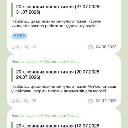
20 ключових новин тижня (27.07.2026–
31.07.2026)
Найбільш цікаві новини минулого тижня Набули
чинності правила роботи та відпочинку водіїв
Президент підписав закони про мобілізацію та воєнний
стан Для сільгосппідприємств і ФОП запроваджено нові
НОВЕ
одноразові статистичні форми З 2 серпня змінюється
порядок зарахування окремих періодів роботи до стр...
0
0
16
04.08.2026
Новини
|
Щоденний бухгалтерський огляд
20 ключових новин тижня (20.07.2026–
24.07.2026)
Найбільш цікаві новини минулого тижня Мін’юст оновив
уніфіковані форми типових документів для юросіб
Мінекономіки відкликало новину про створення
координаційного центру з організації бронювання У
0
0
25
28.07.2026
працівника виявлено статус «у розшуку»: що потрібно
знати роботодавцям Закон про ВП...
Новини
|
Щоденний бухгалтерський огляд
20 ключових новин тижня (13.07.2026–