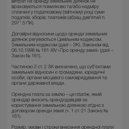
витрат на оренду земельних ділянок не
враховуються помилково та/або надміру
сплачені у податковому (звітному) році суми
податків, зборів, платежів (абзац дев’ятий п.
1
297
.5 ПК).
Договірні відносини щодо оренди земельних
ділянок регулюються Цивільним кодексом,
Земельним кодексом (далі – ЗК), Законом від
06.10.1998 № 161-XIV «Про оренду землі» (далі –
Закон № 161).
Частиною 2 ст. 2 ЗК визначено, що суб’єктами
земельних відносин є громадяни, юридичні
особи, органи місцевого самоврядування та
органи державної влади.
Орендна плата за землю – це платіж, який
орендар вносить орендодавцеві за
користування земельною ділянкою згідно з
договором оренди землі (ч. 1 ст. 21 Закону №
161).
Розмір, умови і строки внесення орендної плати