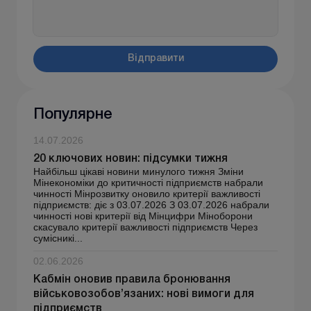
Відправити
Популярне
14.07.2026
20 ключових новин: підсумки тижня
Найбільш цікаві новини минулого тижня Зміни
Мінекономіки до критичності підприємств набрали
чинності Мінрозвитку оновило критерії важливості
підприємств: діє з 03.07.2026 З 03.07.2026 набрали
чинності нові критерії від Мінцифри Міноборони
скасувало критерії важливості підприємств Через
сумісникі...
02.06.2026
Кабмін оновив правила бронювання
військовозобов’язаних: нові вимоги для
підприємств