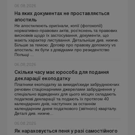
06.08.2026
На яких документах не проставляється
апостиль
Не апостилюють оригінали, копії (фотокопії)
нормативно-правових актів, роз’яснень та правових
висновків щодо їх застосування, документи, що
мають характер листування. Детальніше див. нижче.
Більше за темою: Договір про правову допомогу vs
апостиль: як бути з довідками про резидентство
Польщі ...
06.08.2026
Скільки часу має юрособа для подання
декларації екоподатку
Платники екоподатку за викиди/скиди забруднюючих
речовин стаціонарними джерелами забруднення у
спеціально відведених для цього місцях складають
податкові декларації та подають їх протягом 40
календарних днів, наступних за останнім
календарним днем ​​податкового (звітного) кварталу.
Деталі див. нижче...
06.08.2026
Як нараховується пеня у разі самостійного