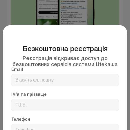
Безкоштовна реєстрація
Зверніть увагу!
Реєстрація відкриває доступ до
Тепер ви можете читати бухгалтерські новини від
безкоштовних сервісів системи Uteka.ua
“Uteka.ua” у Telegram, а обговорювати їх у наших
Email
соціальних мережах та інших платформах.
Приєднуйтесь і дізнавайтесь найважливіші новини
першими!
Facebook
Instagram
Telegram
Ім’я та прізвище
Linkedin
YouTube
Інші теми:
Телефон
реалізація
законодавство