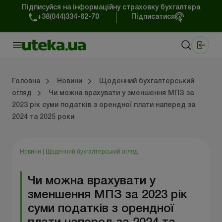
Підписуйся на інформаційну страховку бухгалтера
+38(044)334-62-70
Підписатися
Медичні КНП
Online видання «Баланс»
Online видання «Баланс-Агро»
Online бібліотека «Баланс»
Портал Баланс-Бюджет
Сервіси Баланс-Бюджет
Свiт позитива
Робота з приватними підприємцями
Господарські операції
Юридичні консультації
Спецвипуски для комерційних підприємств
Блог редакції Uteka-Комерція
Зо
Об
Сх
Головна
Новини
Щоденний бухгалтерський
огляд
Чи можна врахувати у зменшення МПЗ за
2023 рік суми податків з орендної плати наперед за
дприємцями
ації
риємств
Зовнішньоекономічна діяльність
Облік, податки та звiтнiсть
Схеми бухгалтерських проводок
Школа бухгалтера: просто про облік
Фінансовий аудит
Приватний підприєме
Інструкції для роботи
2024 та 2025 роки
Новини
|
Щоденний бухгалтерський огляд
Чи можна врахувати у
зменшення МПЗ за 2023 рік
суми податків з орендної