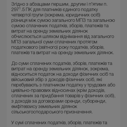
Згідно з абзацами першим, другим і п’ятим п.
1
297
.5 ПК для платників єдиного податку
четвертої групи (зокрема, юридичних осіб)
різниця між сумою загального МПЗ та загальною
сумою сплачених податків, зборів, платежів та
витрат на оренду земельних ділянок
обчислюється шляхом віднімання від загального
МПЗ загальної суми сплачених протягом
податкового (звітного) року податків, зборів,
платежів та витрат на оренду земельних ділянок.
До суми сплачених податків, зборів, платежів та
витрат на оренду земельних ділянок, зокрема,
відноситься податок на доходи фізичних осіб та
військовий збір з доходів фізичних осіб, які
перебувають з платником податку у трудових або
цивільно-правових відносинах (крім доходів,
сплачених за придбання товарів у фізичних осіб),
з доходів за договорами оренди, суборенди,
емфітевзису земельних ділянок
сільськогосподарського призначення.
У сумі сплачених податків, зборів, платежів та