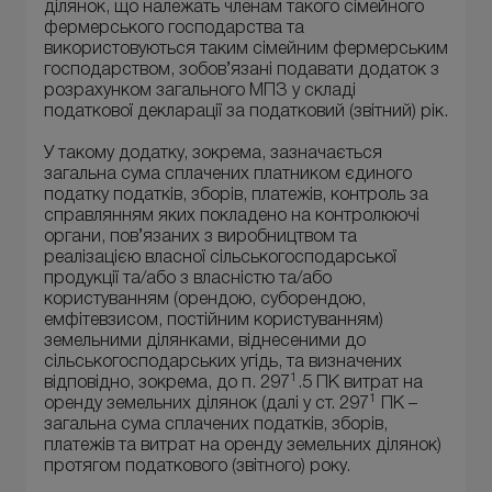
ділянок, що належать членам такого сімейного
фермерського господарства та
використовуються таким сімейним фермерським
господарством, зобов’язані подавати додаток з
розрахунком загального МПЗ у складі
податкової декларації за податковий (звітний) рік.
У такому додатку, зокрема, зазначається
загальна сума сплачених платником єдиного
податку податків, зборів, платежів, контроль за
справлянням яких покладено на контролюючі
органи, пов’язаних з виробництвом та
реалізацією власної сільськогосподарської
продукції та/або з власністю та/або
користуванням (орендою, суборендою,
емфітевзисом, постійним користуванням)
земельними ділянками, віднесеними до
сільськогосподарських угідь, та визначених
1
відповідно, зокрема, до п. 297
.5 ПК витрат на
1
оренду земельних ділянок (далі у ст. 297
ПК –
загальна сума сплачених податків, зборів,
платежів та витрат на оренду земельних ділянок)
протягом податкового (звітного) року.