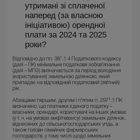
утримані зі сплаченої
наперед (за власною
ініціативою) орендної
плати за 2024 та 2025
роки?
1
Відповідно до пп. 38
.1.4 Податкового кодексу
(далі – ПК) мінімальне податкове зобов’язання
(далі – МПЗ) визначається за період володіння
(користування) земельною ділянкою, який
припадає на відповідний податковий (звітний)
рік.
1
Абзацами першим, другим і п’ятим п. 297
.1 ПК
визначено, що платники єдиного податку –
власники, орендарі, користувачі на інших умовах
(у т. ч. на умовах емфітевзису) земельних ділянок,
віднесених до сільськогосподарських угідь, а
також голови сімейних фермерських
господарств, у тому числі щодо земельних