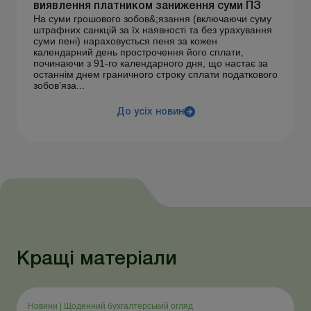
виявлення платником заниження суми ПЗ
На суми грошового зобов&;язання (включаючи суму
штрафних санкцій за їх наявності та без урахування
суми пені) нараховується пеня за кожен
календарний день прострочення його сплати,
починаючи з 91-го календарного дня, що настає за
останнім днем граничного строку сплати податкового
зобов’яза...
До усіх новин
Кращі матеріали
Новини
|
Щоденний бухгалтерський огляд