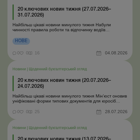
20 ключових новин тижня (27.07.2026–
31.07.2026)
Найбільш цікаві новини минулого тижня Набули
чинності правила роботи та відпочинку водіїв
Президент підписав закони про мобілізацію та воєнний
стан Для сільгосппідприємств і ФОП запроваджено нові
НОВЕ
одноразові статистичні форми З 2 серпня змінюється
порядок зарахування окремих періодів роботи до стр...
0
0
16
04.08.2026
Новини
|
Щоденний бухгалтерський огляд
20 ключових новин тижня (20.07.2026–
24.07.2026)
Найбільш цікаві новини минулого тижня Мін’юст оновив
уніфіковані форми типових документів для юросіб
Мінекономіки відкликало новину про створення
координаційного центру з організації бронювання У
0
0
25
28.07.2026
працівника виявлено статус «у розшуку»: що потрібно
знати роботодавцям Закон про ВП...
Новини
|
Щоденний бухгалтерський огляд
20 ключових новин тижня (13.07.2026–