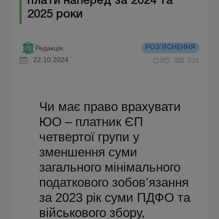
плати наперед за 2024 та
2025 роки
Редакція
РОЗ’ЯСНЕННЯ
22.10.2024
0
0
531
Чи має право врахувати
ЮО – платник ЄП
четвертої групи у
зменшення суми
загального мінімального
податкового зобов’язання
за 2023 рік суми ПДФО та
військового збору,