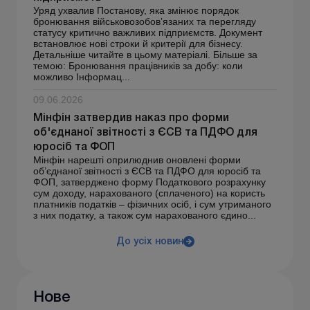
Уряд ухвалив Постанову, яка змінює порядок
бронювання військовозобов’язаних та перегляду
статусу критично важливих підприємств. Документ
встановлює нові строки й критерії для бізнесу.
Детальніше читайте в цьому матеріалі. Більше за
темою: Бронювання працівників за добу: коли
можливо Інформац...
09.06.2026
Мінфін затвердив наказ про форми
об'єднаної звітності з ЄСВ та ПДФО для
юросіб та ФОП
Мінфін нарешті оприлюднив оновлені форми
об’єднаної звітності з ЄСВ та ПДФО для юросіб та
ФОП, затверджено форму Податкового розрахунку
сум доходу, нарахованого (сплаченого) на користь
платників податків – фізичних осіб, і сум утриманого
з них податку, а також сум нарахованого єдино...
До усіх новин
Нове