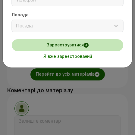
орендна плата
бухоблік
сума податку
військовий збір
Посада
ПДФО при нарахуванні орендного
Посада
платежу
зменшення податку
бухоблік с/г
Зареєструватися
ЗІР
Я вже зареєстрований
мінімальне податкове зобов’язання
Перейти до усіх матеріалів
Коментарі до матеріалу