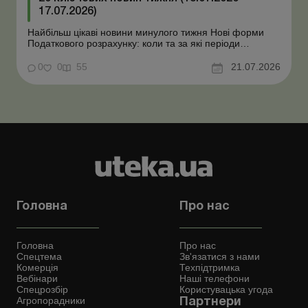
17.07.2026)
Найбільш цікаві новини минулого тижня Нові форми
Податкового розрахунку: коли та за які періоди
звітувати Порядок оформлення та переоформлення
відстрочки від призову під час мобілізації удосконалено
0
0
55
21.07.2026
Кабмін утворив Координаційний центр з організації
бронювання військовозобов’язаних Верховна ...
Головна
Про нас
Головна
Про нас
Спецтема
Зв'язатися з нами
Комерція
Техпідтримка
Вебінари
Наші телефони
Спецрозбір
Користувацька угода
Агропорадники
Партнери