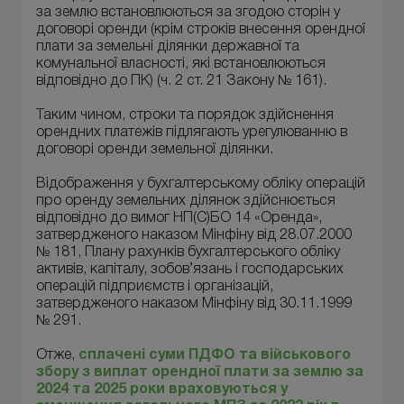
за землю встановлюються за згодою сторін у
договорі оренди (крім строків внесення орендної
плати за земельні ділянки державної та
комунальної власності, які встановлюються
відповідно до ПК) (ч. 2 ст. 21 Закону № 161).
Таким чином, строки та порядок здійснення
орендних платежів підлягають урегулюванню в
договорі оренди земельної ділянки.
Відображення у бухгалтерському обліку операцій
про оренду земельних ділянок здійснюється
відповідно до вимог НП(С)БО 14 «Оренда»,
затвердженого наказом Мінфіну від 28.07.2000
№ 181, Плану рахунків бухгалтерського обліку
активів, капіталу, зобов’язань і господарських
операцій підприємств і організацій,
затвердженого наказом Мінфіну від 30.11.1999
№ 291.
Отже,
сплачені суми ПДФО та військового
збору з виплат орендної плати за землю за
2024 та 2025 роки враховуються у