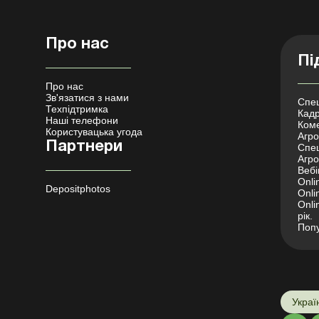
Про нас
Пі
Про нас
Зв'язатися з нами
Спец
Техпідтримка
Кадр
Наші телефони
Коме
Користувацька угода
Агро 
Партнери
Спец
Агро
Вебі
Onli
Depositphotos
Onli
Onli
рік.
Попу
Украї