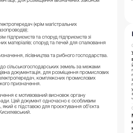
ментації, для розміщення визначених законом
 електропередач (крім магістральних
азопроводів);
рім підприємств та споруд підприємств зі
их матеріалів; споруд та печей для спалювання
изначення, лісівництва та рибного господарства.
до сільськогосподарських земель за межами
будівна документація, для розміщення промислових
ій електропередач, комплексних промислових
ького призначення.
ачення є мотивований висновок органу
ї ради. Цей документ одночасно є особливим
, який є підставою для проєктування об’єкта
Кисилевський.