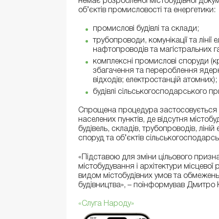
немає розробленої містобудівної доку
об’єктів промисловості та енергетики:
промислові будівлі та склади;
трубопроводи, комунікації та лінії
нафтопроводів та магістральних г
комплексні промислові споруди (к
збагачення та перероблення ядерн
відходів; електростанцій атомних);
будівлі сільськогосподарського пр
Спрощена процедура застосовується 
населених пунктів, де відсутня місто
будівель, складів, трубопроводів, лін
споруд та об’єктів сільськогосподарс
«Підставою для зміни цільового призн
містобудування і архітектури місцево
видом містобудівних умов та обмежень
будівництва», – поінформував Дмитро 
«Слуга Народу»