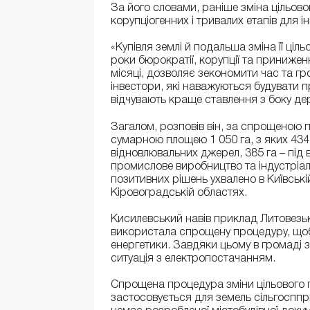
За його словами, раніше зміна цільово
корупціогенних і тривалих етапів для ін
«Купівля землі й подальша зміна її ці
роки бюрократії, корупції та приниже
місяці, дозволяє зекономити час та гр
інвестори, які наважуються будувати пр
відчувають краще ставлення з боку де
Загалом, розповів він, за спрощеною 
сумарною площею 1 050 га, з яких 434 
відновлювальних джерел, 385 га – під 
промислове виробництво та індустріальн
позитивних рішень ухвалено в Київські
Кіровоградській областях.
Кисилевський навів приклад Литовезьк
використала спрощену процедуру, щоб
енергетики. Завдяки цьому в громаді
ситуація з електропостачанням.
Спрощена процедура зміни цільового 
застосовується для земель сільгосппр