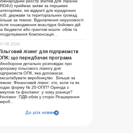
Міжнародний реєстр збитків для України
(RD4U) приймає заяви за першими
категоріями, які відкриті для юридичних
осіб, держави та територіальних громад.
Більше за темою: Відновлення нерухомості
після пошкодження внаслідок бойових дій
за бюджетні або грантові кошти: облік та
оподаткування Компенсація...
07.08.2026
Пільговий лізинг для підприємств
ОПК: що передбачає програма
Міноборони детально розповідає про
програму пільгового лізингу для
підприємств ОПК, яка допомагає
масштабувати виробництво. Більше за
темою: Фінансовий лізинг: хто, коли та як
подає форму № 20-ОПП? Оренда з
викупом та фінлізинг: у чому різниця?
Фінлізинг: ПДВ-облік у сторін Розширення
вироб...
До усіх новин