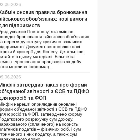
02.06.2026
Кабмін оновив правила бронювання
військовозобов’язаних: нові вимоги
для підприємств
Уряд ухвалив Постанову, яка змінює
порядок бронювання військовозобов’язаних
та перегляду статусу критично важливих
підприємств. Документ встановлює нові
строки й критерії для бізнесу. Детальніше
читайте в цьому матеріалі. Більше за
темою: Бронювання працівників за добу:
коли можливо Інформац...
09.06.2026
Мінфін затвердив наказ про форми
об'єднаної звітності з ЄСВ та ПДФО
для юросіб та ФОП
Мінфін нарешті оприлюднив оновлені
форми об’єднаної звітності з ЄСВ та ПДФО
для юросіб та ФОП, затверджено форму
Податкового розрахунку сум доходу,
нарахованого (сплаченого) на користь
платників податків – фізичних осіб, і сум
утриманого з них податку, а також сум
нарахованого єдино...