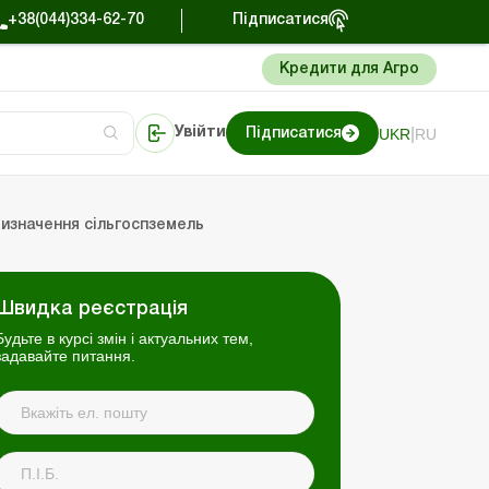
+38(044)334-62-70
Підписатися
Кредити для Агро
|
UKR
RU
Увійти
Підписатися
сто про облік
Портал Баланс-Бюджет
ризначення сільгоспземель
Швидка реєстрація
Будьте в курсі змін і актуальних тем,
задавайте питання.