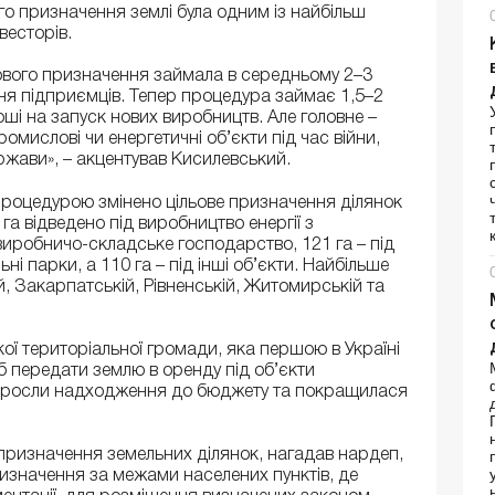
го призначення землі була одним із найбільш
весторів.
льового призначення займала в середньому 2–3
ння підприємців. Тепер процедура займає 1,5–2
оші на запуск нових виробництв. Але головне –
омислові чи енергетичні об’єкти під час війни,
ржави», – акцентував Кисилевський.
процедурою змінено цільове призначення ділянок
га відведено під виробництво енергії з
виробничо-складське господарство, 121 га – під
і парки, а 110 га – під інші об’єкти. Найбільше
й, Закарпатській, Рівненській, Житомирській та
ої територіальної громади, яка першою в Україні
 передати землю в оренду під об’єкти
 зросли надходження до бюджету та покращилася
призначення земельних ділянок, нагадав нардеп,
изначення за межами населених пунктів, де