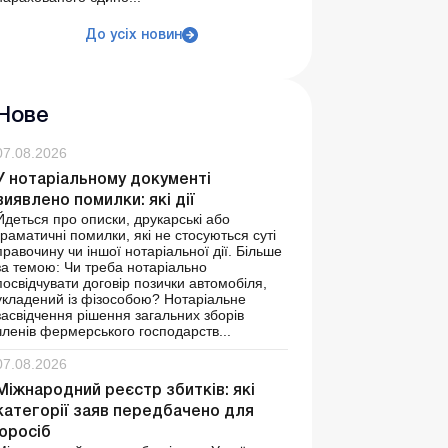
До усіх новин
Нове
07.08.2026
У нотаріальному документі
виявлено помилки: які дії
Йдеться про описки, друкарські або
граматичні помилки, які не стосуються суті
правочину чи іншої нотаріальної дії. Більше
за темою: Чи треба нотаріально
посвідчувати договір позички автомобіля,
укладений із фізособою? Нотаріальне
засвідчення рішення загальних зборів
членів фермерського господарств...
07.08.2026
Міжнародний реєстр збитків: які
категорії заяв передбачено для
юросіб