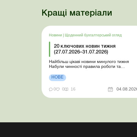
Кращі матеріали
Новини
|
Щоденний бухгалтерський огляд
20 ключових новин тижня
(27.07.2026–31.07.2026)
Найбільш цікаві новини минулого тижня
Набули чинності правила роботи та
відпочинку водіїв Президент підписав
закони про мобілізацію та воєнний стан Для
НОВЕ
сільгосппідприємств і ФОП запроваджено
нові одноразові статистичні форми З 2
0
0
16
04.08.202
серпня змінюється порядок зарахування
окремих періодів роботи до стр...