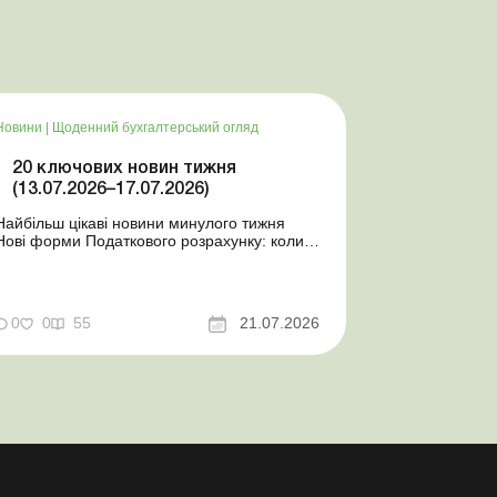
Новини
|
Щоденний бухгалтерський огляд
20 ключових новин тижня
(13.07.2026–17.07.2026)
Найбільш цікаві новини минулого тижня
Нові форми Податкового розрахунку: коли
а за які періоди звітувати Порядок
оформлення та переоформлення
відстрочки від призову під час мобілізації
досконалено Кабмін утворив
0
0
55
21.07.2026
Координаційний центр з організації
бронювання військовозобов’язаних
Верховна ...