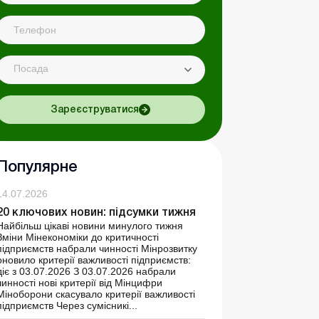
Посада
Зареєструватися
Популярне
14.07.2026
20 ключових новин: підсумки тижня
Найбільш цікаві новини минулого тижня
Зміни Мінекономіки до критичності
підприємств набрали чинності Мінрозвитку
оновило критерії важливості підприємств:
діє з 03.07.2026 З 03.07.2026 набрали
чинності нові критерії від Мінцифри
Міноборони скасувало критерії важливості
підприємств Через сумісникі...