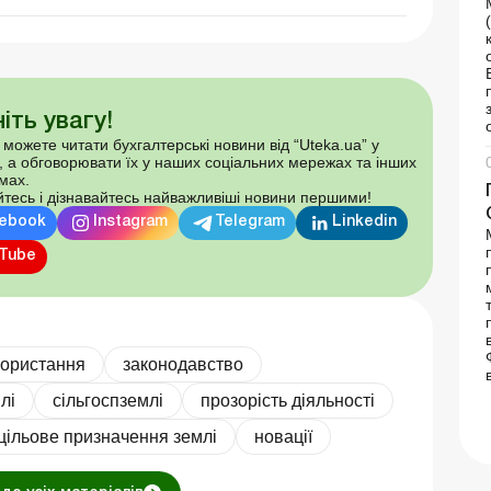
іть увагу!
 можете читати бухгалтерські новини від “Uteka.ua” у
, а обговорювати їх у наших соціальних мережах та інших
мах.
тесь і дізнавайтесь найважливіші новини першими!
ebook
Instagram
Telegram
Linkedin
Tube
користання
законодавство
лі
сільгоспземлі
прозорість діяльності
цільове призначення землі
новації