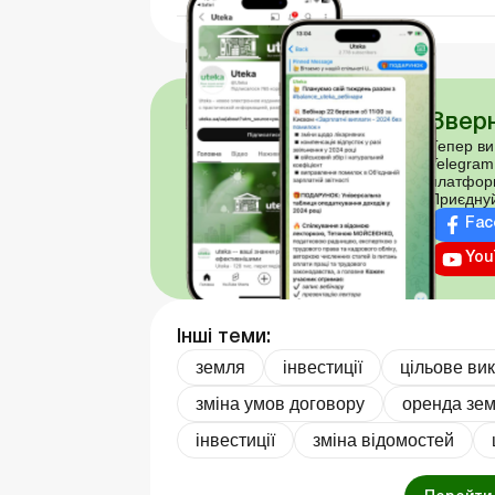
Зверн
Тепер ви
Telegram
платфор
Приєднуй
Fac
You
Інші теми:
земля
інвестиції
цільове ви
зміна умов договору
оренда зем
інвестиції
зміна відомостей