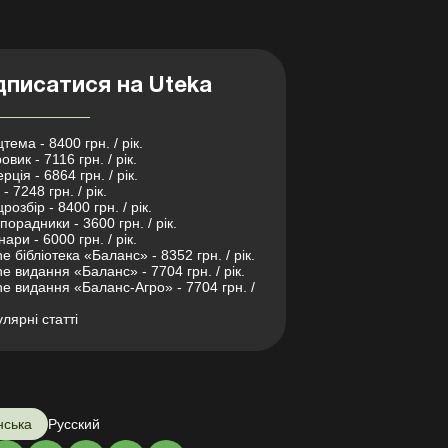
дписатися на Uteka
тема - 8400 грн. / рік.
овик - 7116 грн. / рік.
рція - 6864 грн. / рік.
- 7248 грн. / рік.
розбір - 8400 грн. / рік.
порадники - 3600 грн. / рік.
нари - 6000 грн. / рік.
ne бібліотека «Баланс» - 8352 грн. / рік.
ne видання «Баланс» - 7704 грн. / рік.
ne видання «Баланс-Агро» - 7704 грн. /
лярні статті
нська
Русский