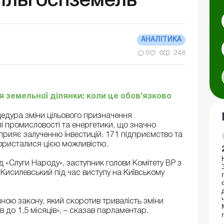
сільгоспземель
АНАЛІТИКА
0
0
248
 земельної ділянки: коли це обов’язково
едура зміни цільового призначення
і промисловості та енергетики, що значно
рияє залученню інвестицій. 171 підприємство та
ористалися цією можливістю.
 «Слуги Народу», заступник голови Комітету ВР з
Кисилевський під час виступу на Київському
 мною закону, який скоротив тривалість зміни
в до 1,5 місяців», – сказав парламентар.