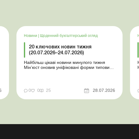
Новини
|
Щоденний бухгалтерський огляд
20 ключових новин тижня
(20.07.2026–24.07.2026)
Найбільш цікаві новини минулого тижня
Мін’юст оновив уніфіковані форми типових
документів для юросіб Мінекономіки
т
відкликало новину про створення
координаційного центру з організації
бронювання У працівника виявлено статус
у
6
0
0
25
28.07.2026
«у розшуку»: що потрібно знати
роботодавцям Закон про ВП...