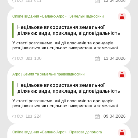
0
2
611
13.04.2026
Читати Нецільове використання земельної ділянки:
види, приклади, відповідальність Практика обліку Ч...
Online видання «Баланс-Агро»
|
Земельні відносини
Нецільове використання земельної
ділянки: види, приклади, відповідальність
У статті розглянемо, які дії власників та орендарів
розцінюються як нецільове використання земельної
ділянки та яку відповідальність установлено за це
порушення. Баланс-Агро № 15 від 14 квітня 2026 року
0
3
100
13.04.2026
«Категорія земель», «основне цільове призначення»,
«цільове призн...
Агро
|
Земля та земельні правовідносини
Нецільове використання земельної
ділянки: види, приклади, відповідальність
У статті розглянемо, які дії власників та орендарів
розцінюються як нецільове використання земельної
ділянки та яку відповідальність установлено за це
порушення. «Категорія земель», «основне цільове
0
1
224
09.04.2026
призначення», «цільове призначення», «вид
використання&raqu...
Online видання «Баланс-Агро»
|
Правова допомога