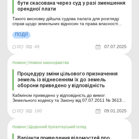
бути скасована через суд у разі зменшення
орендної плати
Такого висновку дійшла судова палата для розгляду
справ щодо земельних відносин та права власності
Касаційного господарського суду у складі Верховного
Суду. Більше за темою: Зміна цільового використання
ПОДІЇ
земельної ділянки: коли це обов’язково У разі
порушення органом місцевого самоврядува...
0
0
49
07.07.2025
Новини
|
Новини законодавства
Процедуру зміни цільового призначення
земель із віднесенням ïx до земель
оборони приведено у відповідність
Кабміном приведено у відповідність до вимог
Земельного кодексу та Закону від 07.07.2011 № 3613-
VI «Про Державний земельний кадастр» Порядок
ведення Державного земельного кадастру. Зокрема,
0
0
160
09.01.2025
Уряд визначив процедуру внесення відомостей до
Державного земельного кадастру у разі зміни цільовог...
Новини
|
Щоденний бухгалтерський огляд
Варіанти приведення відомостей про