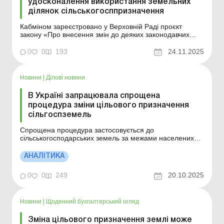
удосконалення використання земельних
ділянок сільськогосппризначення
Кабміном зареєстровано у Верховній Раді проєкт
закону «Про внесення змін до деяких законодавчих
актів щодо удосконалення використання земельних
ділянок сільськогосподарського призначення». Більше
0
0
193
24.11.2025
за темою: Зміна цільового використання земельної
ділянки: коли це обов’язково Цільов...
Новини
|
Ділові новини
В Україні запрацювала спрощена
процедура зміни цільового призначення
сільгоспземель
Спрощена процедура застосовується до
сільськогосподарських земель за межами населених
пунктів, де відсутня містобудівна документація, для
розміщення промислових будівель, складів,
АНАЛІТИКА
трубопроводів, ліній електропередач, комплексних
промислових споруд та об’єктів сільськогосподарського
0
0
249
20.10.2025
призначення...
Новини
|
Щоденний бухгалтерський огляд
Зміна цільового призначення землі може