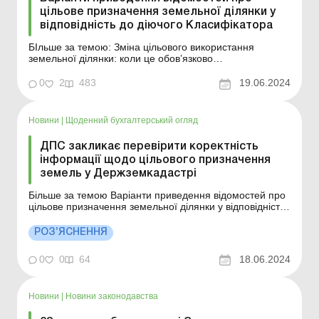
цільове призначення земельної ділянки у
відповідність до діючого Класифікатора
БІльше за темою: Зміна цільового використання
земельної ділянки: коли це обов’язково
Держгеокадастр звертає увагу власників і користувачів
земельних ділянок усіх форм власності! Для
0
2
483
19.06.2024
ефективного податкового адміністрування нарахування
та справляння плати за землю відомості Державного
зе...
Новини
|
Щоденний бухгалтерський огляд
ДПС закликає перевірити коректність
інформації щодо цільового призначення
земель у Держземкадастрі
Більше за темою Варіанти приведення відомостей про
цільове призначення земельної ділянки у відповідність
до діючого Класифікатора Зміна цільового
використання земельної ділянки: коли це обов’язково
РОЗ’ЯСНЕННЯ
ДПС з метою правильного застосування ставок податку
та податкових пільг із земельного под...
0
0
64
18.06.2024
Новини
|
Новини законодавства