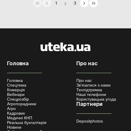
1
3
З
Головна
Про нас
Головна
Про нас
Спецтема
Зв'язатися з нами
Комерція
Техпідтримка
Вебінари
Наші телефони
Спецрозбір
Користувацька угода
Агропорадники
Партнери
Агро
Кадровик
Медичні КНП
Depositphotos
Реальна бухгалтерія
Новини