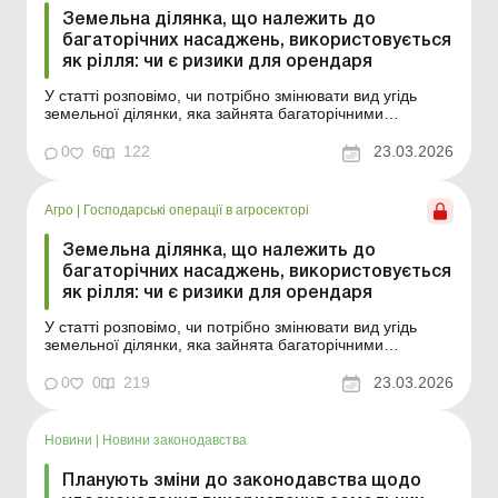
Земельна ділянка, що належить до
багаторічних насаджень, використовується
як рілля: чи є ризики для орендаря
У статті розповімо, чи потрібно змінювати вид угідь
земельної ділянки, яка зайнята багаторічними
насадженнями, для засівання її сільгоспкультурами.
Баланс-Агро № 12 від 24 березня 2026 року
0
6
122
23.03.2026
Сільгосппідприємство орендує земельну ділянку, яка
згідно з класифікацією видів угідь належить до
багаторічн...
Агро
|
Господарські операції в агросекторі
Земельна ділянка, що належить до
багаторічних насаджень, використовується
як рілля: чи є ризики для орендаря
У статті розповімо, чи потрібно змінювати вид угідь
земельної ділянки, яка зайнята багаторічними
насадженнями, для засівання її сільгоспкультурами.
Сільгосппідприємство орендує земельну ділянку, яка
0
0
219
23.03.2026
згідно з класифікацією видів угідь належить до
багаторічних насаджень. Чи можна таку ділянку
використ...
Новини
|
Новини законодавства
Планують зміни до законодавства щодо