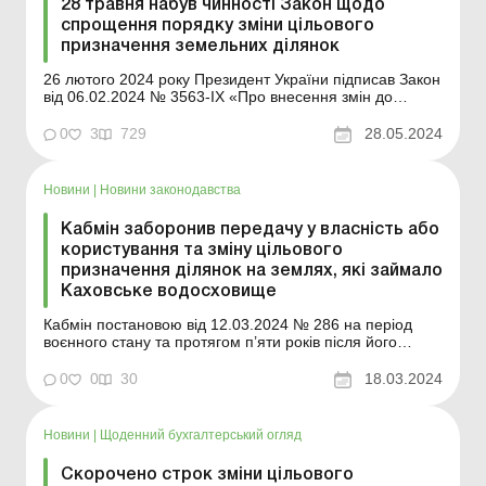
28 травня набув чинності Закон щодо
спрощення порядку зміни цільового
призначення земельних ділянок
26 лютого 2024 року Президент України підписав Закон
від 06.02.2024 № 3563-ІХ «Про внесення змін до
деяких законодавчих актів України щодо спрощення
порядку зміни цільового призначення земельних
0
3
729
28.05.2024
ділянок для залучення інвестицій з метою швидкої
відбудови України» (далі – Закон).&nbs...
Новини
|
Новини законодавства
Кабмін заборонив передачу у власність або
користування та зміну цільового
призначення ділянок на землях, які займало
Каховське водосховище
Кабмін постановою від 12.03.2024 № 286 на період
воєнного стану та протягом п’яти років після його
припинення чи скасування заборонив формування,
передачу у власність або користування та зміну
0
0
30
18.03.2024
цільового призначення земельних ділянок на землях,
які займало Каховське водосховище, крім передачі у...
Новини
|
Щоденний бухгалтерський огляд
Скорочено строк зміни цільового