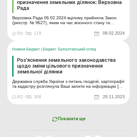
призначення земельних ділянок: Верховна
Рада
Верховна Рада 06.02.2024 вцілому прийняла Закон
(реєстр. № 9627), яким на час воєнного стану та
протягом п’яти років з дня його закінчення зменшено
строк зміни цільового призначення земельних ділянок з
0
0
119
08.02.2024
нинішніх 12–36 місяців до 1,5 місяців за рішенням
власника землі без розроблення докум...
Новини Бюджет
|
Бюджет. Бухгалтерський огляд
Роз’яснення земельного законодавства
щодо зміни цільового призначення
земельної ділянки
Державна служба України з питань геодезії, картографії
та кадастру розглянула Ваші запити на інформацію […]
стосовно надання роз’яснення земельного
законодавства щодо зміни цільового призначення
0
0
308
20.11.2023
земельної ділянки та повідомляє. Крім того,
Положенням про Державну службу України з питань...
Показати ще