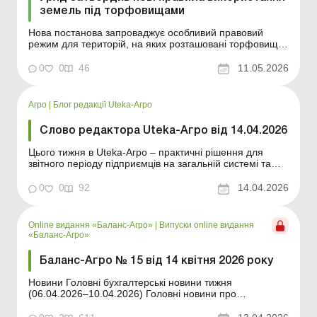
земель під торфовищами
Нова постанова запроваджує особливий правовий
режим для територій, на яких розташовані торфовища.
Зокрема, йдеться про чіткі правила, які мають
враховуватися під час формування земельних ділянок,
0
0
46
11.05.2026
передачі їх у власність або користування, а також зміни
цільового призначення. Більше за ...
Агро
|
Блог редакції Uteka-Агро
Слово редактора Uteka-Агро від 14.04.2026
Цього тижня в Uteka-Агро – практичні рішення для
звітного періоду підприємців на загальній системі та
актуальні зміни в діловодстві. Пояснюємо, як без
помилок подати річну звітність і розрахувати МПЗ,
0
0
92
14.04.2026
розбираємо нюанси ЄСВ та спеціальної статистичної
звітності, а також детально показуємо, як п...
Online видання «Баланс-Агро»
|
Випуски online видання
«Баланс-Агро»
Баланс-Агро № 15 від 14 квітня 2026 року
Новини Головні бухгалтерські новини тижня
(06.04.2026–10.04.2026) Головні новини про
найважливіші зміни у законодавстві – оновлюється
щодня Зміст номеру Земельні відносини