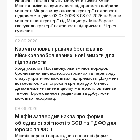
Найбільш цікаві новини минулого тижня Зміни
Мінекономіки до критичності підприємств набрали
чинності Мінрозвитку оновило критерії важливості
підприємств: діє з 03.07.2026 З 03.07.2026 набрали
чинності нові критерії від Мінцифри Міноборони
скасувало критерії важливості підприємств Через
сумісникі...
02.06.2026
Кабмін оновив правила бронювання
військовозобов’язаних: нові вимоги для
підприємств
Уряд ухвалив Постанову, яка змінює порядок
бронювання військовозобов’язаних та перегляду
статусу критично важливих підприємств. Документ
встановлює нові строки й критерії для бізнесу.
Детальніше читайте в цьому матеріалі. Більше за
темою: Бронювання працівників за добу: коли
можливо Інформац...
09.06.2026
Мінфін затвердив наказ про форми
об'єднаної звітності з ЄСВ та ПДФО для
юросіб та ФОП
Мінфін нарешті оприлюднив оновлені форми