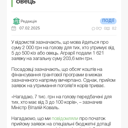
овець
Редакція
ПОДІЇ
07.02.2025
0
0
82
У відомстві зазначають, що мова йдеться про
суму 2 000 грн на голову для тих, хто утримує від
5 до 500 кіз або овець. Аграрії подали 1 621
заявку на загальну суму 203,6 млн грн.
Посадовці зазначають, що обсяг коштів на
фінансування грантової програми в межах
зазначеного напряму вичерпано. Однак, прийом
заявок на утримання поголівʼя корів триває.
«Нагадаю, 7 тис. грн на голову передбачені для
тих, хто має від 3 до 100 корів», – зазначив
Міністр Віталій Коваль.
Нагадаємо, що ми
повідомляли
про початок
прийому заявок на спеціальні бюджетні дотації