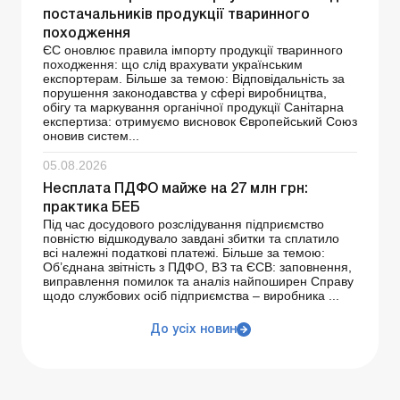
постачальників продукції тваринного
походження
ЄС оновлює правила імпорту продукції тваринного
походження: що слід врахувати українським
експортерам. Більше за темою: Відповідальність за
порушення законодавства у сфері виробництва,
обігу та маркування органічної продукції Санітарна
експертиза: отримуємо висновок Європейський Союз
оновив систем...
05.08.2026
Несплата ПДФО майже на 27 млн грн:
практика БЕБ
Під час досудового розслідування підприємство
повністю відшкодувало завдані збитки та сплатило
всі належні податкові платежі. Більше за темою:
Об’єднана звітність з ПДФО, ВЗ та ЄСВ: заповнення,
виправлення помилок та аналіз найпоширен Справу
щодо службових осіб підприємства – виробника ...
До усіх новин