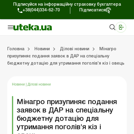
Підписуйся на інформаційну страховку бухгалтера
+38(044)334-62-70
Підписатися
Медичні КНП
Online видання «Баланс»
Online видання «Баланс-Агро»
Online бібліотека «Баланс»
Портал Баланс-Бюджет
Сервіси Баланс-Бюджет
Свiт позитива
Робота з приватними підприємцями
Господарські операції
Юридичні консультації
Спецвипуски для комерційних підприємств
Блог редакції Uteka-Комерція
Зо
Об
Сх
Головна
Новини
Ділові новини
Мінагро
призупиняє подання заявок в ДАР на спеціальну
бюджетну дотацію для утримання поголів'я кіз і овець
дприємцями
ації
риємств
Зовнішньоекономічна діяльність
Облік, податки та звiтнiсть
Схеми бухгалтерських проводок
Школа бухгалтера: просто про облік
Фінансовий аудит
Приватний підприєме
Інструкції для роботи
Новини
|
Ділові новини
Мінагро призупиняє подання
заявок в ДАР на спеціальну
бюджетну дотацію для
утримання поголів'я кіз і