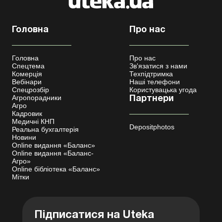
Головна
Про нас
Головна
Про нас
Спецтема
Зв'язатися з нами
Комерція
Техпідтримка
Вебінари
Наші телефони
Спецрозбір
Користувацька угода
Агропорадники
Партнери
Агро
Кадровик
Медичні КНП
Depositphotos
Реальна бухгалтерія
Новини
Online видання «Баланс»
Online видання «Баланс-
Агро»
Online бібліотека «Баланс»
Мітки
Підписатися на Uteka