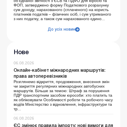
об’єднаної звітності з ЄСВ та ПДФО для юросіб та
ФОП, затверджено форму Податкового розрахунку
сум доходу, нарахованого (сплаченого) на користь
платників податків – фізичних осіб, і сум утриманого
з них податку, а також сум нарахованого єдино...
До усіх новин
Нове
06.08.2026
Онлайн-кабінет міжнародних маршрутів:
права автоперевізників
Розглянемо відкриття, продовження, внесення змін
чи закриття регулярних міжнародних автобусних
маршрутів. Більше за темою: Штраф за порушення
ПДР транспортним засобом юрособи: хто платить та
як обліковувати Особливості роботи та робочого часу
водіїв Міністерство з відновлення, інфраструктури та
тр...
06.08.2026
ЄС змінює правила імпорту: нові вимоги для