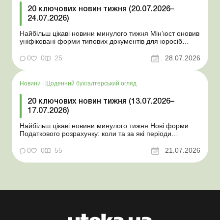
20 ключових новин тижня (20.07.2026–
24.07.2026)
Найбільш цікаві новини минулого тижня Мін’юст оновив
уніфіковані форми типових документів для юросіб
Мінекономіки відкликало новину про створення
координаційного центру з організації бронювання У
0
0
25
28.07.2026
працівника виявлено статус «у розшуку»: що потрібно
знати роботодавцям Закон про ВП...
Новини
|
Щоденний бухгалтерський огляд
20 ключових новин тижня (13.07.2026–
17.07.2026)
Найбільш цікаві новини минулого тижня Нові форми
Податкового розрахунку: коли та за які періоди
звітувати Порядок оформлення та переоформлення
відстрочки від призову під час мобілізації удосконалено
0
0
55
21.07.2026
Кабмін утворив Координаційний центр з організації
бронювання військовозобов’язаних Верховна ...