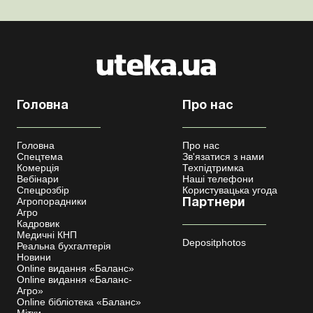
Головна
Про нас
Головна
Про нас
Спецтема
Зв'язатися з нами
Комерція
Техпідтримка
Вебінари
Наші телефони
Спецрозбір
Користувацька угода
Агропорадники
Партнери
Агро
Кадровик
Медичні КНП
Depositphotos
Реальна бухгалтерія
Новини
Online видання «Баланс»
Online видання «Баланс-
Агро»
Online бібліотека «Баланс»