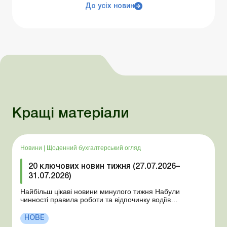
До усіх новин
Кращі матеріали
Новини
|
Щоденний бухгалтерський огляд
20 ключових новин тижня (27.07.2026–
31.07.2026)
Найбільш цікаві новини минулого тижня Набули
чинності правила роботи та відпочинку водіїв
Президент підписав закони про мобілізацію та воєнний
стан Для сільгосппідприємств і ФОП запроваджено нові
НОВЕ
одноразові статистичні форми З 2 серпня змінюється