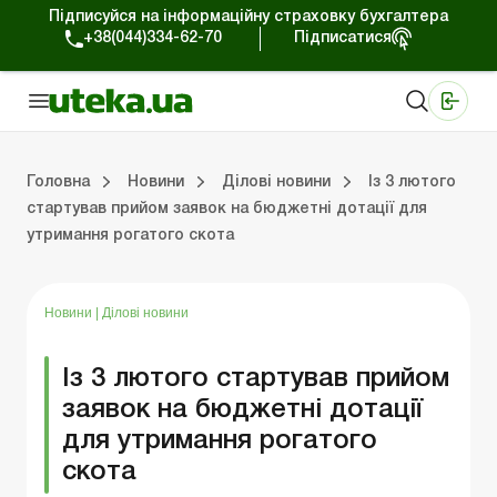
Підписуйся на інформаційну страховку бухгалтера
+38(044)334-62-70
Підписатися
Медичні КНП
Online видання «Баланс»
Online видання «Баланс-Агро»
Online бібліотека «Баланс»
Портал Баланс-Бюджет
Сервіси Баланс-Бюджет
Свiт позитива
Робота з приватними підприємцями
Господарські операції
Юридичні консультації
Спецвипуски для комерційних підприємств
Блог редакції Uteka-Комерція
Зо
Об
Сх
Головна
Новини
Ділові новини
Із 3 лютого
стартував прийом заявок на бюджетні дотації для
утримання рогатого скота
дприємцями
ації
риємств
Зовнішньоекономічна діяльність
Облік, податки та звiтнiсть
Схеми бухгалтерських проводок
Школа бухгалтера: просто про облік
Фінансовий аудит
Приватний підприєме
Інструкції для роботи
Новини
|
Ділові новини
Із 3 лютого стартував прийом
заявок на бюджетні дотації
для утримання рогатого
скота