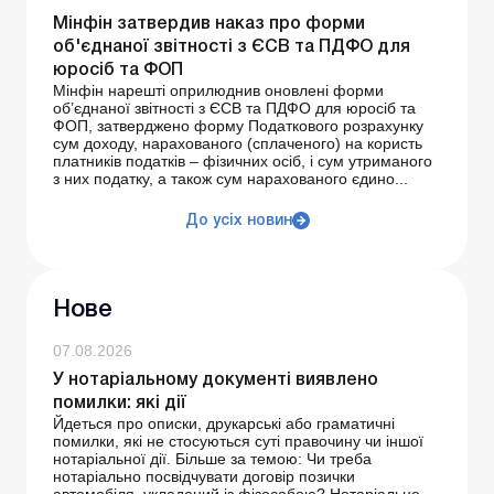
Мінфін затвердив наказ про форми
об'єднаної звітності з ЄСВ та ПДФО для
юросіб та ФОП
Мінфін нарешті оприлюднив оновлені форми
об’єднаної звітності з ЄСВ та ПДФО для юросіб та
ФОП, затверджено форму Податкового розрахунку
сум доходу, нарахованого (сплаченого) на користь
платників податків – фізичних осіб, і сум утриманого
з них податку, а також сум нарахованого єдино...
До усіх новин
Нове
07.08.2026
У нотаріальному документі виявлено
помилки: які дії
Йдеться про описки, друкарські або граматичні
помилки, які не стосуються суті правочину чи іншої
нотаріальної дії. Більше за темою: Чи треба
нотаріально посвідчувати договір позички