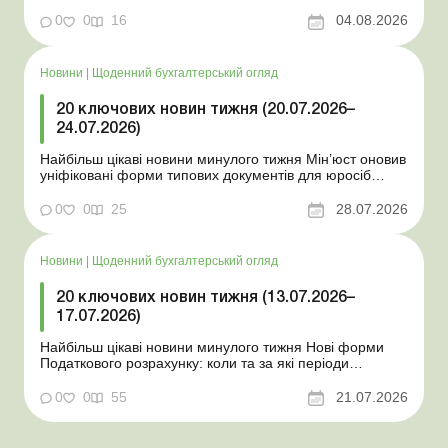
порядок зарахування окремих періодів роботи до стр...
0
0
16
04.08.2026
Новини
|
Щоденний бухгалтерський огляд
20 ключових новин тижня (20.07.2026–
24.07.2026)
Найбільш цікаві новини минулого тижня Мін’юст оновив
уніфіковані форми типових документів для юросіб
Мінекономіки відкликало новину про створення
координаційного центру з організації бронювання У
0
0
25
28.07.2026
працівника виявлено статус «у розшуку»: що потрібно
знати роботодавцям Закон про ВП...
Новини
|
Щоденний бухгалтерський огляд
20 ключових новин тижня (13.07.2026–
17.07.2026)
Найбільш цікаві новини минулого тижня Нові форми
Податкового розрахунку: коли та за які періоди
звітувати Порядок оформлення та переоформлення
відстрочки від призову під час мобілізації удосконалено
0
0
55
21.07.2026
Кабмін утворив Координаційний центр з організації
бронювання військовозобов’язаних Верховна ...