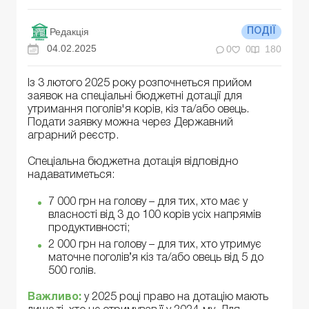
Редакція
ПОДІЇ
04.02.2025
0
0
180
Із 3 лютого 2025 року розпочнеться прийом
заявок на спеціальні бюджетні дотації для
утримання поголів'я корів, кіз та/або овець.
Подати заявку можна через Державний
аграрний реєстр.
Спеціальна бюджетна дотація відповідно
надаватиметься:
7 000 грн на голову – для тих, хто має у
власності від 3 до 100 корів усіх напрямів
продуктивності;
2 000 грн на голову – для тих, хто утримує
маточне поголів’я кіз та/або овець від 5 до
500 голів.
Важливо:
у 2025 році право на дотацію мають