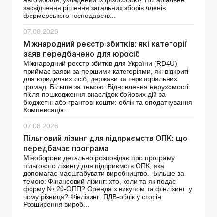
автомобіля, укладений із фізособою? Нотаріальне
засвідчення рішення загальних зборів членів
фермерського господарств...
07.08.2026
Міжнародний реєстр збитків: які категорії
заяв передбачено для юросіб
Міжнародний реєстр збитків для України (RD4U)
приймає заяви за першими категоріями, які відкриті
для юридичних осіб, держави та територіальних
громад. Більше за темою: Відновлення нерухомості
після пошкодження внаслідок бойових дій за
бюджетні або грантові кошти: облік та оподаткування
Компенсація...
07.08.2026
Пільговий лізинг для підприємств ОПК: що
передбачає програма
Міноборони детально розповідає про програму
пільгового лізингу для підприємств ОПК, яка
допомагає масштабувати виробництво. Більше за
темою: Фінансовий лізинг: хто, коли та як подає
форму № 20-ОПП? Оренда з викупом та фінлізинг: у
чому різниця? Фінлізинг: ПДВ-облік у сторін
Розширення вироб...