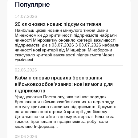
Популярне
14.07.2026
20 ключових новин: підсумки тижня
Найбільш цікаві новини минулого тижня Зміни
Мінекономіки до критичності підприємств набрали
чинності Мінрозвитку оновило критерії важливості
підприємств: діє з 03.07.2026 З 03.07.2026 набрали
чинності нові критерії від Мінцифри Міноборони
скасувало критерії важливості підприємств Через
сумісникі...
02.06.2026
Кабмін оновив правила бронювання
військовозобов’язаних: нові вимоги для
підприємств
Уряд ухвалив Постанову, яка змінює порядок
бронювання військовозобов’язаних та перегляду
статусу критично важливих підприємств. Документ
встановлює нові строки й критерії для бізнесу.
Детальніше читайте в цьому матеріалі. Більше за
темою: Бронювання працівників за добу: коли
можливо Інформац...
09.06.2026