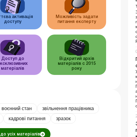
тєва активація
Можливість задати
доступу
питання експерту
Доступ до
Відкритий архів
ксклюзивних
матеріалів c 2015
матеріалів
року
воєнний стан
звільнення працівника
кадрові питання
зразок
до усіх матеріалів