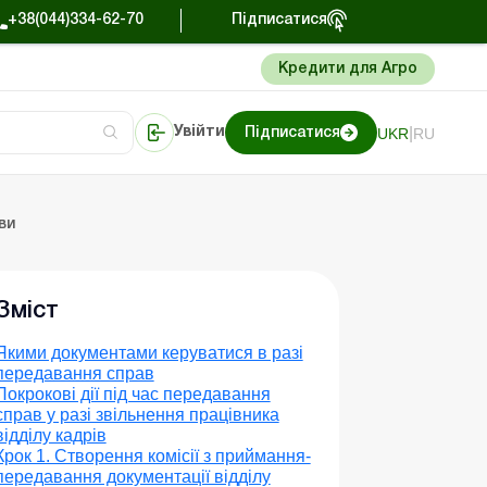
+38(044)334-62-70
Підписатися
Кредити для Агро
|
UKR
RU
Увійти
Підписатися
у
й час
кація
відальність
ів
Портал Баланс-Бюджет
ви
Зміст
Якими документами керуватися в разі
передавання справ
Покрокові дії під час передавання
справ у разі звільнення працівника
відділу кадрів
Крок 1. Створення комісії з приймання-
передавання документації відділу