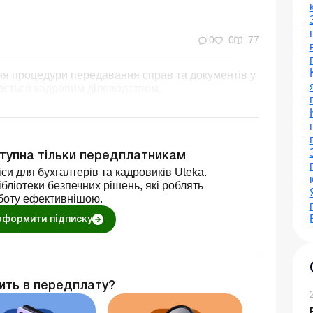
0
0
77
ня процедури передавання справ та документів у
мається кадровим діловодством.
ступна тільки передплатникам
си для бухгалтерів та кадровиків Uteka.
бліотеки безпечних рішень, які роблять
боту ефективнішою.
оформити підписку
ить в передплату?