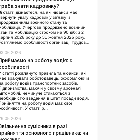
Воєнний стан продовжено: що
треба знати кадровику?
Зі статті дізнаєтеся, на які нюанси має
звернути увагу кадровик у зв’язку із
продовженням воєнного стану та
мобілізації. Учергове продовжено воєнний
стан та мобілізацію строком на 90 діб: з 2
серпня 2026 року до 31 жовтня 2026 року.
Розглянемо особливості організації трудов...
03.06.2026
Приймаємо на роботу водія: є
особливості!
У статті розглянуто правила та нюанси, які
має врахувати роботодавець, оформлюючи
на роботу водіїв транспортних засобів.
Підприємства, маючи у своєму арсеналі
автомобілі, неминуче стикаються з
необхідністю введення в штат посади водія.
Прийняття на роботу водія має свої
особливості. У статті р...
26.05.2026
Звільнення сумісника в разі
прийняття основного працівника: чи