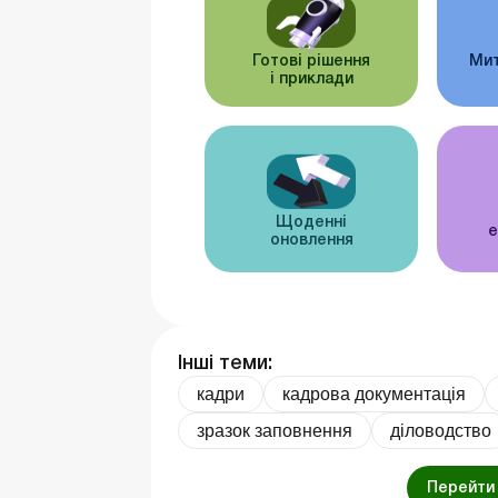
Готові рішення
Мит
і приклади
Щоденні
е
оновлення
Інші теми:
кадри
кадрова документація
зразок заповнення
діловодство
Перейти 