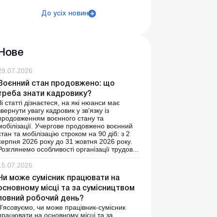
До усіх новин
Нове
29.07.2026
Воєнний стан продовжено: що
треба знати кадровику?
Зі статті дізнаєтеся, на які нюанси має
звернути увагу кадровик у зв’язку із
продовженням воєнного стану та
мобілізації. Учергове продовжено воєнний
стан та мобілізацію строком на 90 діб: з 2
серпня 2026 року до 31 жовтня 2026 року.
Розглянемо особливості організації трудов...
15.07.2026
Чи може сумісник працювати на
основному місці та за сумісництвом
повний робочий день?
З’ясовуємо, чи може працівник-сумісник
працювати на основному місці та за