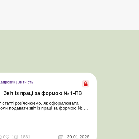
Кадровик
|
Звітність
Звіт із праці за формою № 1-ПВ
У статті роз’яснюємо, як оформлювати,
коли подавати звіт із праці за формою № 1-
ПВ та якими документами керуватися для
його заповнення. Зважаючи на те, що з
05.07.2025 відновлено обов’язкове подання
статистичної та фінансової звітності для всіх
підприємств, установ, організацій та
0
1
1881
30.01.2026
підпри...