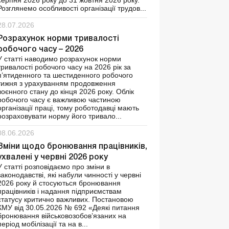
серпня 2026 року до 31 жовтня 2026 року.
Розглянемо особливості організації трудов...
28.07.2026
Розрахунок норми тривалості
робочого часу – 2026
У статті наводимо розрахунок норми
тривалості робочого часу на 2026 рік за
п’ятиденного та шестиденного робочого
тижня з урахуванням продовження
воєнного стану до кінця 2026 року. Облік
робочого часу є важливою частиною
організації праці, тому роботодавці мають
розраховувати норму його тривало...
08.06.2026
Зміни щодо бронювання працівників,
ухвалені у червні 2026 року
У статті розповідаємо про зміни в
законодавстві, які набули чинності у червні
2026 року й стосуються бронювання
працівників і надання підприємствам
статусу критично важливих. Постановою
КМУ від 30.05.2026 № 692 «Деякі питання
бронювання військовозобов’язаних на
період мобілізації та на в...