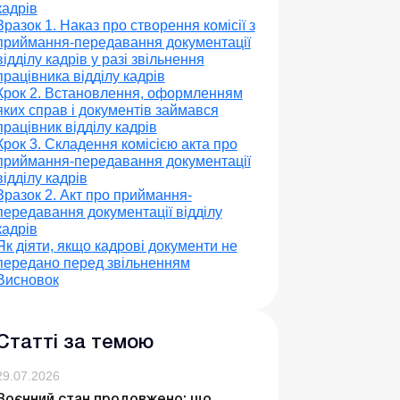
кадрів
Зразок 1. Наказ про створення комісії з
приймання-передавання документації
відділу кадрів у разі звільнення
працівника відділу кадрів
Крок 2. Встановлення, оформленням
яких справ і документів займався
працівник відділу кадрів
Крок 3. Складення комісією акта про
приймання-передавання документації
відділу кадрів
Зразок 2. Акт про приймання-
передавання документації відділу
кадрів
Як діяти, якщо кадрові документи не
передано перед звільненням
Висновок
Статті за темою
29.07.2026