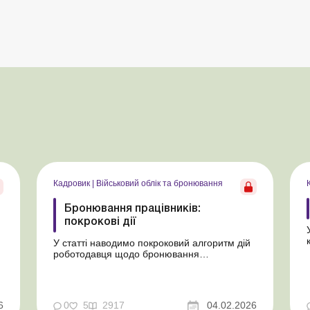
Кадровик
|
Військовий облік та бронювання
Бронювання працівників:
покрокові дії
У статті наводимо покроковий алгоритм дій
роботодавця щодо бронювання
військовозобов’язаних працівників
підприємств. Під час воєнного стану
бронювання працівників є одним з важливих
завдань роботодавця, адже це дає змогу
6
0
5
2917
04.02.2026
.
підприємству працювати завдяки необхідній