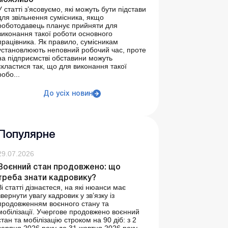
можливо
У статті з’ясовуємо, які можуть бути підстави
для звільнення сумісника, якщо
роботодавець планує прийняти для
виконання такої роботи основного
працівника. Як правило, сумісникам
установлюють неповний робочий час, проте
на підприємстві обставини можуть
скластися так, що для виконання такої
робо...
До усіх новин
Популярне
29.07.2026
Воєнний стан продовжено: що
треба знати кадровику?
Зі статті дізнаєтеся, на які нюанси має
звернути увагу кадровик у зв’язку із
продовженням воєнного стану та
мобілізації. Учергове продовжено воєнний
стан та мобілізацію строком на 90 діб: з 2