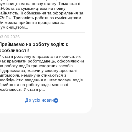
сумісництвом на повну ставку. Тема статті:
«Робота за сумісництвом на повну
зайнятість, її обмеження та оформлення за
КЗпП». Тривалість роботи за сумісництвом
Чи можна прийняти працівника за
сумісництвом...
03.06.2026
Приймаємо на роботу водія: є
особливості!
У статті розглянуто правила та нюанси, які
має врахувати роботодавець, оформлюючи
на роботу водіїв транспортних засобів.
Підприємства, маючи у своєму арсеналі
автомобілі, неминуче стикаються з
необхідністю введення в штат посади водія.
Прийняття на роботу водія має свої
особливості. У статті р...
До усіх новин