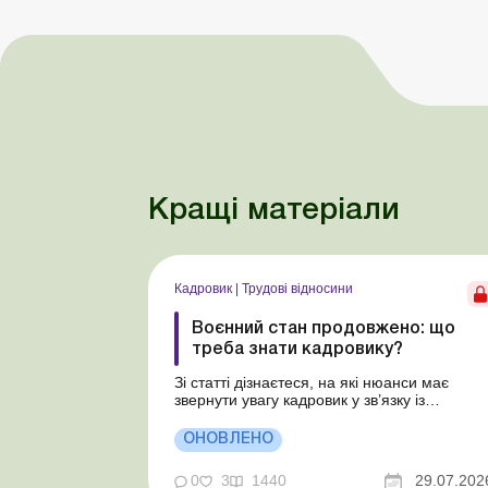
Кращі матеріали
Кадровик
|
Трудові відносини
Воєнний стан продовжено: що
треба знати кадровику?
Зі статті дізнаєтеся, на які нюанси має
звернути увагу кадровик у зв’язку із
продовженням воєнного стану та
мобілізації. Учергове продовжено воєнний
ОНОВЛЕНО
стан та мобілізацію строком на 90 діб: з 2
серпня 2026 року до 31 жовтня 2026 року.
0
3
1440
29.07.202
Розглянемо особливості організації трудов..