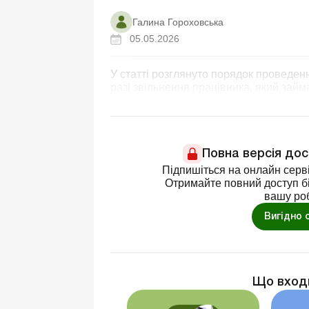
Галина Гороховська
05.05.2026
У статті розглянуто порядок проведен
разі звільнення працівника, який зай
Повна версія до
Підпишіться на онлайн серві
Отримайте повний доступ бі
вашу ро
Вигідно 
Що вход