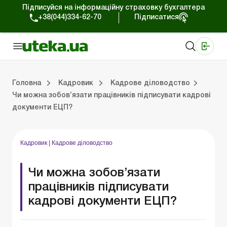
Підписуйся на інформаційну страховку бухгалтера
+38(044)334-62-70
Підписатися
Медичні КНП
Online видання «Баланс»
Online видання «Баланс-Агро»
Online бібліотека «Баланс»
Портал Баланс-Бюджет
Сервіси Баланс-Бюджет
Свiт позитива
Трудовий та цивільний договір
Військовий облік та бронювання
Навчання та стажування
Охорона праці
Юридична консультація
Спецвипуски для кадровика
Тру
Пільг
Кад
Соц
Головна
Кадровик
Кадрове діловодство
Чи можна зобов’язати працівників підписувати кадрові
документи ЕЦП?
ювання
ння
тація
а
Трудові відносини
Пільги та гарантії працівникам
Кадрове діловодство
Соціальне страхування
Відпустки та час відпочинку
Режим роботи та робочий час
Професійна класифікація
Перевірки та відповідальність
Зразки кадрових документів
Кадровик
|
Кадрове діловодство
Чи можна зобов’язати
працівників підписувати
кадрові документи ЕЦП?