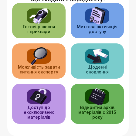
Готові рішення
Миттєва активація
і приклади
доступу
Можливість задати
Щоденні
питання експерту
оновлення
Доступ до
Відкритий архів
ексклюзивних
матеріалів c 2015
матеріалів
року