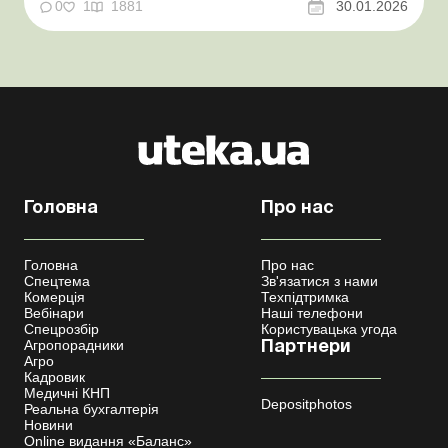
05.07.2025 відновлено обов’язкове подання
0
1
1881
30.01.2026
статистичної та фінансової звітності для всіх
підприємств, установ, організацій та підпри...
Головна
Про нас
Головна
Про нас
Спецтема
Зв'язатися з нами
Комерція
Техпідтримка
Вебінари
Наші телефони
Спецрозбір
Користувацька угода
Агропорадники
Партнери
Агро
Кадровик
Медичні КНП
Depositphotos
Реальна бухгалтерія
Новини
Online видання «Баланс»