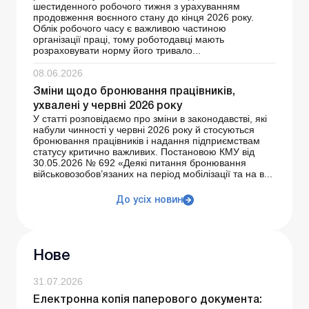
шестиденного робочого тижня з урахуванням
продовження воєнного стану до кінця 2026 року.
Облік робочого часу є важливою частиною
організації праці, тому роботодавці мають
розраховувати норму його тривало...
08.06.2026
Зміни щодо бронювання працівників,
ухвалені у червні 2026 року
У статті розповідаємо про зміни в законодавстві, які
набули чинності у червні 2026 року й стосуються
бронювання працівників і надання підприємствам
статусу критично важливих. Постановою КМУ від
30.05.2026 № 692 «Деякі питання бронювання
військовозобов’язаних на період мобілізації та на в...
До усіх новин
Нове
31.07.2026
Електронна копія паперового документа: