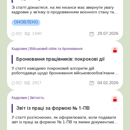
Зі статті дізнаєтеся, на які нюанси має звернути увагу
кадровик у зв’язку із продовженням воєнного стану та
мобілізації. Учергове продовжено воєнний стан та
мобілізацію строком на 90 діб: з 2 серпня 2026 року до
ОНОВЛЕНО
31 жовтня 2026 року. Розглянемо особливості
організації трудов...
0
3
1440
29.07.2026
Кадровик
|
Військовий облік та бронювання
Бронювання працівників: покрокові дії
У статті наводимо покроковий алгоритм дій
роботодавця щодо бронювання військовозобов’язаних
працівників підприємств. Під час воєнного стану
бронювання працівників є одним з важливих завдань
0
5
2917
04.02.2026
роботодавця, адже це дає змогу підприємству
працювати завдяки необхідній кількості персоналу. Але
чи всі...
Кадровик
|
Звітність
Звіт із праці за формою № 1-ПВ
У статті роз’яснюємо, як оформлювати, коли подавати
звіт із праці за формою № 1-ПВ та якими документами
керуватися для його заповнення. Зважаючи на те, що з