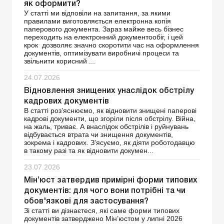
як оформити?
У статті ми відповіли на запитання, за якими
правилами виготовляється електронна копія
паперового документа. Зараз майже весь бізнес
переходить на електронний документообіг, і цей
крок дозволяє значно скоротити час на оформлення
документів, оптимізувати виробничі процеси та
звільнити корисний ...
24.07.2026
Відновлення знищених унаслідок обстрілу
кадрових документів
В статті роз’яснюємо, як відновити знищені паперові
кадрові документи, що згоріли після обстрілу. Війна,
на жаль, триває. А внаслідок обстрілів і руйнувань
відбувається втрата чи знищення документів,
зокрема і кадрових. З’ясуємо, як діяти роботодавцю
в такому разі та як відновити докумен...
23.07.2026
Мін’юст затвердив примірні форми типових
документів: для чого вони потрібні та чи
обов'язкові для застосування?
Зі статті ви дізнаєтеся, які саме форми типових
документів затверджено Мін’юстом у липні 2026