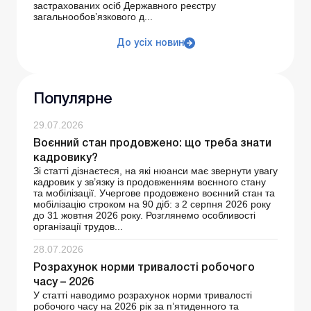
застрахованих осіб Державного реєстру
загальнообов’язкового д...
До усіх новин
Популярне
29.07.2026
Воєнний стан продовжено: що треба знати
кадровику?
Зі статті дізнаєтеся, на які нюанси має звернути увагу
кадровик у зв’язку із продовженням воєнного стану
та мобілізації. Учергове продовжено воєнний стан та
мобілізацію строком на 90 діб: з 2 серпня 2026 року
до 31 жовтня 2026 року. Розглянемо особливості
організації трудов...
28.07.2026
Розрахунок норми тривалості робочого
часу – 2026
У статті наводимо розрахунок норми тривалості
робочого часу на 2026 рік за п’ятиденного та