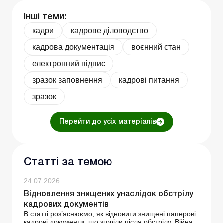
Інші теми:
кадри
кадрове діловодство
кадрова документація
воєнний стан
електронний підпис
зразок заповнення
кадрові питання
зразок
Перейти до усіх матеріалів
Статті за темою
24.07.2026
Відновлення знищених унаслідок обстрілу
кадрових документів
В статті роз’яснюємо, як відновити знищені паперові
кадрові документи, що згоріли після обстрілу. Війна,