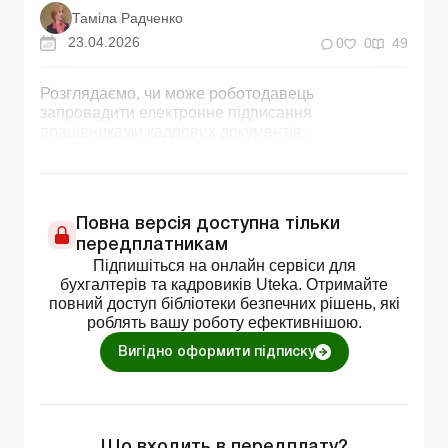
Таміла Радченко
23.04.2026
0
0
49
Розглядаємо, чи може роботодавець
запровадити електронне підписання
працівниками кадрових документів.
Повна версія доступна тільки
передплатникам
Підпишіться на онлайн сервіси для
бухгалтерів та кадровиків Uteka. Отримайте
повний доступ бібліотеки безпечних рішень, які
роблять вашу роботу ефективнішою.
Вигідно оформити підписку
Що входить в передплату?