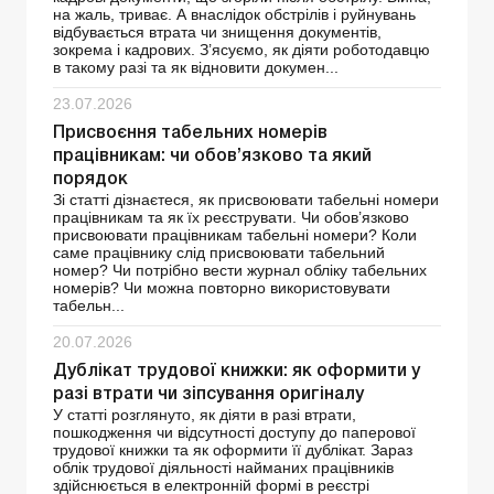
на жаль, триває. А внаслідок обстрілів і руйнувань
відбувається втрата чи знищення документів,
зокрема і кадрових. З’ясуємо, як діяти роботодавцю
в такому разі та як відновити докумен...
23.07.2026
Присвоєння табельних номерів
працівникам: чи обов’язково та який
порядок
Зі статті дізнаєтеся, як присвоювати табельні номери
працівникам та як їх реєструвати. Чи обов’язково
присвоювати працівникам табельні номери? Коли
саме працівнику слід присвоювати табельний
номер? Чи потрібно вести журнал обліку табельних
номерів? Чи можна повторно використовувати
табельн...
20.07.2026
Дублікат трудової книжки: як оформити у
разі втрати чи зіпсування оригіналу
У статті розглянуто, як діяти в разі втрати,
пошкодження чи відсутності доступу до паперової
трудової книжки та як оформити її дублікат. Зараз
облік трудової діяльності найманих працівників
здійснюється в електронній формі в реєстрі