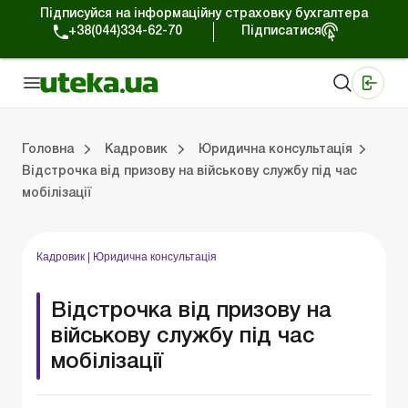
Підписуйся на інформаційну страховку бухгалтера
+38(044)334-62-70
Підписатися
Медичні КНП
Online видання «Баланс»
Online видання «Баланс-Агро»
Online бібліотека «Баланс»
Портал Баланс-Бюджет
Сервіси Баланс-Бюджет
Свiт позитива
Трудовий та цивільний договір
Військовий облік та бронювання
Навчання та стажування
Охорона праці
Юридична консультація
Спецвипуски для кадровика
Тру
Пільг
Кад
Соц
Головна
Кадровик
Юридична консультація
Відстрочка від призову на військову службу під час
мобілізації
ювання
ння
тація
а
Трудові відносини
Пільги та гарантії працівникам
Кадрове діловодство
Соціальне страхування
Відпустки та час відпочинку
Режим роботи та робочий час
Професійна класифікація
Перевірки та відповідальність
Зразки кадрових документів
Кадровик
|
Юридична консультація
Відстрочка від призову на
військову службу під час
мобілізації