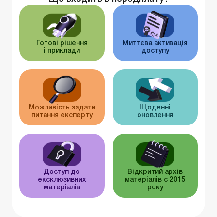
Готові рішення
Миттєва активація
і приклади
доступу
Можливість задати
Щоденні
питання експерту
оновлення
Доступ до
Відкритий архів
ексклюзивних
матеріалів c 2015
матеріалів
року