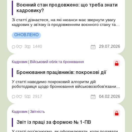
Воєнний стан продовжено: що треба знати
кадровику?
Зі статті дізнаєтеся, на які нюанси має звернути увагу
кадровик у зв’язку із продовженням воєнного стану та
мобілізації. Учергове продовжено воєнний стан та
мобілізацію строком на 90 діб: з 2 серпня 2026 року до
ОНОВЛЕНО
31 жовтня 2026 року. Розглянемо особливості
організації трудов...
0
3
1440
29.07.2026
Кадровик
|
Військовий облік та бронювання
Бронювання працівників: покрокові дії
У статті наводимо покроковий алгоритм дій
роботодавця щодо бронювання військовозобов’язаних
працівників підприємств. Під час воєнного стану
бронювання працівників є одним з важливих завдань
0
5
2917
04.02.2026
роботодавця, адже це дає змогу підприємству
працювати завдяки необхідній кількості персоналу. Але
чи всі...
Кадровик
|
Звітність
Звіт із праці за формою № 1-ПВ
У статті роз’яснюємо, як оформлювати, коли подавати