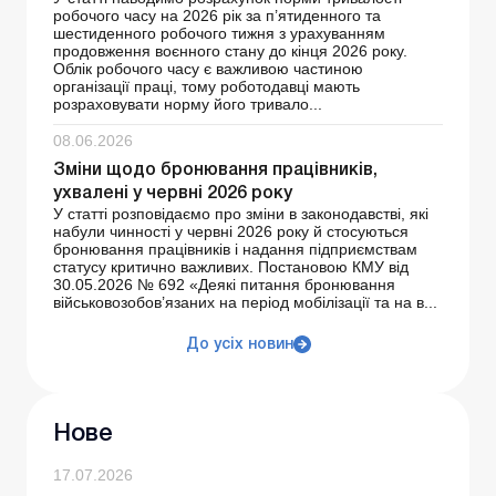
робочого часу на 2026 рік за п’ятиденного та
шестиденного робочого тижня з урахуванням
продовження воєнного стану до кінця 2026 року.
Облік робочого часу є важливою частиною
організації праці, тому роботодавці мають
розраховувати норму його тривало...
08.06.2026
Зміни щодо бронювання працівників,
ухвалені у червні 2026 року
У статті розповідаємо про зміни в законодавстві, які
набули чинності у червні 2026 року й стосуються
бронювання працівників і надання підприємствам
статусу критично важливих. Постановою КМУ від
30.05.2026 № 692 «Деякі питання бронювання
військовозобов’язаних на період мобілізації та на в...
До усіх новин
Нове
17.07.2026