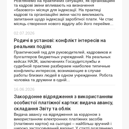
Розглянемо на практичних ситуаціях, як організаційні
та кадрові зміни впливають на визначення
«базового» місяця для індексації. На практиці
кадрові та організаційні зміни часто викликають
запитання щодо індексації заробітної плати. Чи стає
місяць створення нового відділу або його перейме...
02.07.2026
Родичі в установі: конфлікт інтересів на
реальних подіях
Практический гид для руководителей, кадровиков и
бухгалтеров бюджетных учреждений. На реальных
кейсах НАЗК, заключениях Госаудитслужбы и
судебной практике разбираем наиболее типичные
конфликты интересов, возникающие в случае
работы близких людей в одном учреждении. Робота
чоловіка та дружини в одній...
16.06.2026
Закордонне відрядження з використанням
особистої платіжної картки: видача авансу,
складання Звіту та облік
Видача авансу на відрядження за кордоном з
використанням електронних платіжних засобів
(платіжних карток) на сьогодні – найбільш зручний і
широко застосовуваний варіант. У статті розглянемо