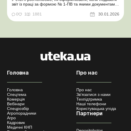
звіт із праці за формою № 1-ПВ та якими документами
керуватися для його заповнення. Зважаючи на те, що з
05.07.2025 відновлено обов’язкове подання
0
1
1881
30.01.2026
статистичної та фінансової звітності для всіх
підприємств, установ, організацій та підпри...
Головна
Про нас
Головна
Про нас
Спецтема
Зв'язатися з нами
Комерція
Техпідтримка
Вебінари
Наші телефони
Спецрозбір
Користувацька угода
Агропорадники
Партнери
Агро
Кадровик
Медичні КНП
Depositphotos