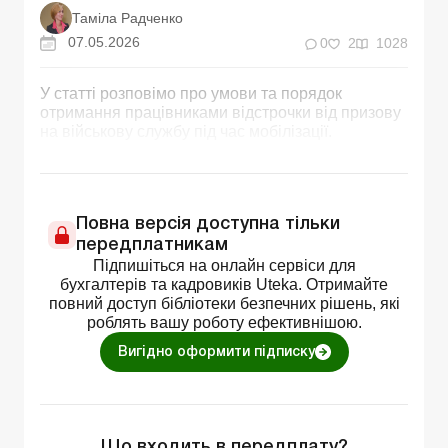
Таміла Радченко
07.05.2026
0
2
1028
У статті розповімо про умови та порядок
отримання працівниками відстрочки від призову
на військову службу під час мобілізації.
Повна версія доступна тільки
передплатникам
Підпишіться на онлайн сервіси для
бухгалтерів та кадровиків Uteka. Отримайте
повний доступ бібліотеки безпечних рішень, які
роблять вашу роботу ефективнішою.
Вигідно оформити підписку
Що входить в передплату?