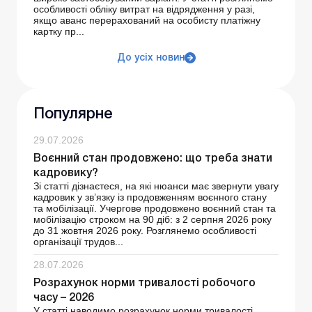
особливості обліку витрат на відрядження у разі,
якщо аванс перерахований на особисту платіжну
картку пр...
До усіх новин
Популярне
29.07.2026
Воєнний стан продовжено: що треба знати
кадровику?
Зі статті дізнаєтеся, на які нюанси має звернути увагу
кадровик у зв’язку із продовженням воєнного стану
та мобілізації. Учергове продовжено воєнний стан та
мобілізацію строком на 90 діб: з 2 серпня 2026 року
до 31 жовтня 2026 року. Розглянемо особливості
організації трудов...
28.07.2026
Розрахунок норми тривалості робочого
часу – 2026
У статті наводимо розрахунок норми тривалості