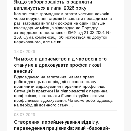
Якщо заборгованість із зарплати
виплачується в липні 2026 року
Компенсація громадянам втрати частини доходів
через порушення строків їх виплати провадиться в
разі затримки виплати доходів на один і більше
календарних місяців відповідно до Порядку,
затвердженого постановою КМУ від 21.02.2001 №
159. Сума компенсації обчислюється як добуток
нарахованого, але не ви...
13.07.2026
Чи може підприємство під час воєнного
стану не відраховувати профспілкові
внески?
Відповідаємо на запитання, чи має право
роботодавець на період дії воєнного стану
припинити відрахування первинній профспілці.
Ситуація із практики На підприємстві є первинна
профспілка, із зарплати її членів здійснюються
профспілкові відрахування. Чи може роботодавець
на період дії воєнного стану ...
03.07.2026
Створення, перейменування відділу,
переведення працівників: який «базовий»