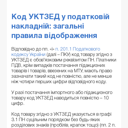
Код УКТЗЕД у податковій
накладній: загальні
правила відображення
Відповідно до пп. «і»
п. 201.1 Податкового
кодексу України
(далі – ПКУ) код товару згідно з
УКТЗЕД є обов’язковим реквізитом ПН. Платники
ПДВ, крім випадків постачання підакцизних
товарів і товарів, ввезених на МТУ, мають право
зазначати такий код не повністю, але не менше
ніж чотири перших цифри відповідного коду.
У разі постачання імпортного або підакцизного
товару код УКТЗЕД наводиться повністю – 10
цифр.
Код товару згідно з УКТЗЕД указується в графі
3.1 ПН суцільним порядком без будь-яких
розділових знаків (пробілів, крапок тощо) (пп. 2 п.