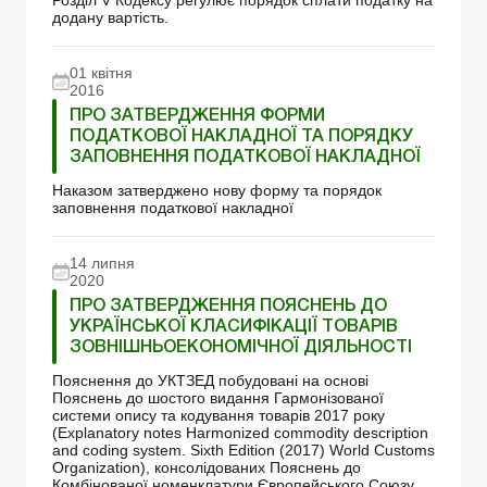
Розділ V Кодексу регулює порядок сплати податку на
додану вартість.
01 квітня
2016
ПРО ЗАТВЕРДЖЕННЯ ФОРМИ
ПОДАТКОВОЇ НАКЛАДНОЇ ТА ПОРЯДКУ
ЗАПОВНЕННЯ ПОДАТКОВОЇ НАКЛАДНОЇ
Наказом затверджено нову форму та порядок
заповнення податкової накладної
14 липня
2020
ПРО ЗАТВЕРДЖЕННЯ ПОЯСНЕНЬ ДО
УКРАЇНСЬКОЇ КЛАСИФІКАЦІЇ ТОВАРІВ
ЗОВНІШНЬОЕКОНОМІЧНОЇ ДІЯЛЬНОСТІ
Пояснення до УКТЗЕД побудовані на основі
Пояснень до шостого видання Гармонізованої
системи опису та кодування товарів 2017 року
(Explanatory notes Harmonized commodity description
and coding system. Sixth Edition (2017) World Customs
Organization), консолідованих Пояснень до
Комбінованої номенклатури Європейського Союзу