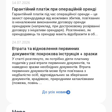
14.07.2026
Гарантійний платіж при операційній оренді
Гарантійний платіж під час операційної оренди – це
захист орендодавця від можливих збитків, пов’язаних
із неналежним виконанням договору оренди
орендарем (наприклад, при достроковому розірванні
договору з ініціативи орендаря). Розглянемо, як
орендодавець та орендар мають відобразити в об...
24.07.2026
Втрата та відновлення первинних
документів: покрокова інструкція + зразки
У статті розглянуто, як потрібно діяти платнику
податків у разі втрати первинних документів, та
наведено зразки необхідних документів. Втрата
первинних документів може бути пов’язана з
недбалістю осіб, відповідальних за зберігання
документів, крадіжкою, природними катаклізмами
(пожежа, повінь ...
До усіх новин