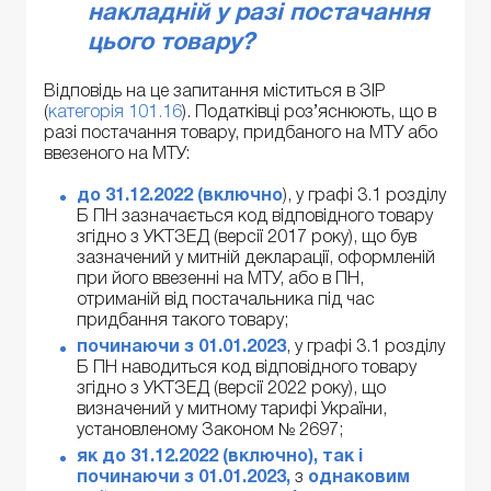
накладній у разі постачання
цього товару?
Відповідь на це запитання міститься в ЗІР
(
категорія 101.16
). Податківці роз’яснюють, що в
разі постачання товару, придбаного на МТУ або
ввезеного на МТУ:
до 31.12.2022 (включно
), у графі 3.1 розділу
Б ПН зазначається код відповідного товару
згідно з УКТЗЕД (версії 2017 року), що був
зазначений у митній декларації, оформленій
при його ввезенні на МТУ, або в ПН,
отриманій від постачальника під час
придбання такого товару;
починаючи з 01.01.2023
, у графі 3.1 розділу
Б ПН наводиться код відповідного товару
згідно з УКТЗЕД (версії 2022 року), що
визначений у митному тарифі України,
установленому Законом № 2697;
як до 31.12.2022 (включно), так і
починаючи з 01.01.2023,
з
однаковим