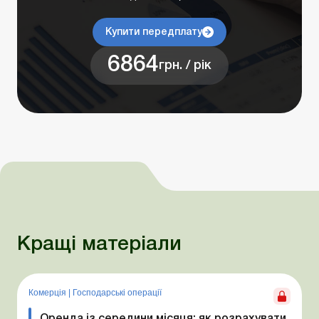
Купити передплату
6864
грн. / рік
Кращі матеріали
Комерція
|
Господарські операції