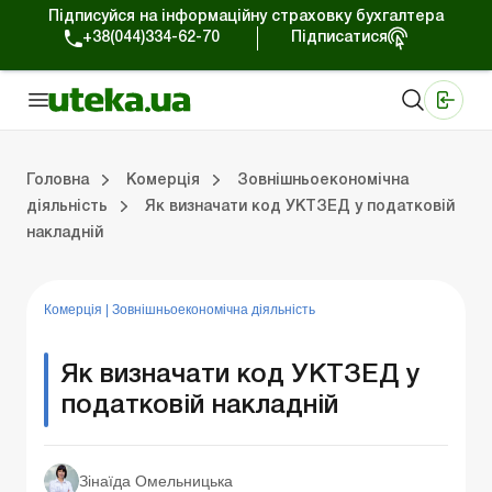
Підписуйся на інформаційну страховку бухгалтера
+38(044)334-62-70
Підписатися
Медичні КНП
Online видання «Баланс»
Online видання «Баланс-Агро»
Online бібліотека «Баланс»
Портал Баланс-Бюджет
Сервіси Баланс-Бюджет
Свiт позитива
Робота з приватними підприємцями
Господарські операції
Юридичні консультації
Спецвипуски для комерційних підприємств
Блог редакції Uteka-Комерція
Зо
Об
Сх
Головна
Комерція
Зовнішньоекономічна
діяльність
Як визначати код УКТЗЕД у податковій
накладній
дприємцями
ації
риємств
Зовнішньоекономічна діяльність
Облік, податки та звiтнiсть
Схеми бухгалтерських проводок
Школа бухгалтера: просто про облік
Фінансовий аудит
Приватний підприєме
Інструкції для роботи
Комерція
|
Зовнішньоекономічна діяльність
Як визначати код УКТЗЕД у
податковій накладній
Зінаїда Омельницька