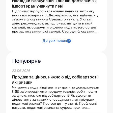
Наслідки блокування каналів доставки: як
імпортерам уникнути пені
Підприємству було нараховано пеню за затримку
поставки товару за ЗЕД-контрактом, яка відбулася у
зв’язку з блокуванням Суецького каналу. У статті
дано рекомендації, як підприємству діяти в такій
ситуації, як оскаржити рішення податкового органу
про застосування цієї санкції. Сьогодні блокуванн...
До усіх новин
Популярне
23.06.2026
Продаж за ціною, нижчою від собівартості:
які ризики
Чи можуть податківці зняти витрати та донарахувати
ПДВ за операціями з продажу товарів, робіт, послуг
за ціною, нижчою від собівартості? Як відстояти
ділову мету за такими операціями та мінімізувати
податкові ризики? Про все це – у статті. Проблемні
витрати: податкові ризики та судова практика...