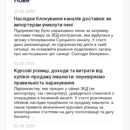
Нове
15.05.2026
Наслідки блокування каналів доставки: як
імпортерам уникнути пені
Підприємству було нараховано пеню за затримку
поставки товару за ЗЕД-контрактом, яка відбулася у
зв’язку з блокуванням Суецького каналу. У статті
дано рекомендації, як підприємству діяти в такій
ситуації, як оскаржити рішення податкового органу
про застосування цієї санкції. Сьогодні блокуванн...
01.05.2026
Курсові різниці, доходи та витрати від
купівлі-продажу інвалюти: перевіряємо
правильність нарахування
Підприємству, яке працює у сфері ЗЕД (як
експортеру, так і імпортеру), доводиться стикатися з
операціями в іноземній валюті. У статті розглянемо
облікові наслідки придбання та продажу інвалюти, а
також правила визначення курсових різниць за
монетарними статтями на дату госпоперації та дату
балансу. ...
01.05.2026