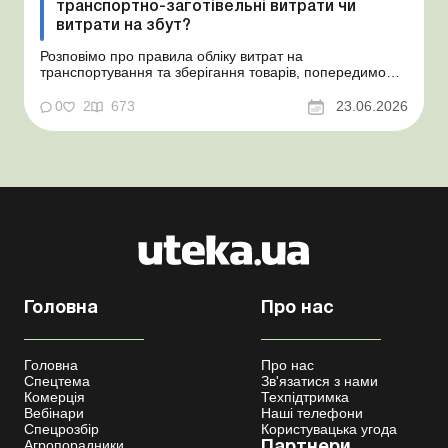
транспортно-заготівельні витрати чи
витрати на збут?
Розповімо про правила обліку витрат на
транспортування та зберігання товарів, попередимо
про податкові ризики, надамо аргументи та
нормативне обґрунтування. Проблемні витрати:
0
2
673
23.06.2026
податкові ризики та судова практика Здавалось би, у
цьому питанні неоднозначності бути не може. Однак,
як свідчить судова пр...
Головна
Про нас
Головна
Про нас
Спецтема
Зв'язатися з нами
Комерція
Техпідтримка
Вебінари
Наші телефони
Спецрозбір
Користувацька угода
Агропорадники
Партнери