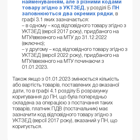
найменуванням, але з різними кодами
товару згідно з УКТЗЕД
, у розділі Б
ПН
заповнюються два окремих рядки
, в
графі 3.1 яких зазначається:
–
в одному – код відповідного товару згідно з
УКТЗЕД (версії 2017 року), придбаного на
МТУ/ввезеного на МТУ до 31.12.2022
(включно);
–
у другому – код відповідного товару згідно з
УКТЗЕД (версії 2022 року), придбаного на
МТУ/ввезеного на МТУ починаючи з
01.01.2023.
Також якщо з 01.01.2023 змінюється кількість
або вартість товарів, поставлених до вказаної
дати, то в графі 4.1 розділу Б розрахунку
коригування до ПН, що була попередньо
складена за операцією з постачання таких
товарів, платник ПДВ (постачальник) має
зазначити код відповідного товару згідно з
УКТЗЕД (версії 2017 року), вказаний у ПН, що
коригується.