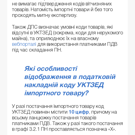
не вимагає підтвердження кодів вітчизняних
товарів. Натомість імпортні товари й без того
проходять митну експертизу.
Також ДПС визначає умовні коди товарів, які
відсутні в УКТЗЕД (зокрема, коди для нерухомого
майна), та оприлюднює їх на власному
вебпорталі
для використання платниками ПДВ
під час складання ПН.
Які особливості
відображення в податковій
накладній коду УКТЗЕД
імпортного товару?
У разі постачання імпортного товару код
УКТЗЕД повинен містити
10 цифр
, причому на
всьому ланцюжку постачання товарів
платниками ПДВ. Також у разі такого постачання
в графі 3.2.1 ПН проставляється позначка «Х».