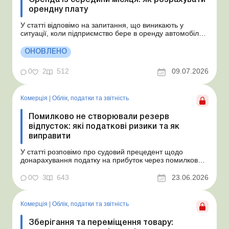
Оренда із середини місяця: як розрахувати
орендну плату
У статті відповімо на запитання, що виникають у
ситуації, коли підприємство бере в оренду автомобіль у
фізособи за договором, який починає діяти із середини
місяця. Підприємство орендує у фізособи автомобіль з
ОНОВЛЕНО
15.07.2026. Згідно з умовами договору орендна плата
становить 4 000 грн на місяць. Виникла...
0
2
512
09.07.2026
Комерція
|
Облік, податки та звiтнiсть
Помилково не створювали резерв
відпусток: які податкові ризики та як
виправити
У статті розповімо про судовий прецедент щодо
донарахування податку на прибуток через помилково
не створене забезпечення на оплату відпусток і
надамо рекомендації, як мінімізувати податкові ризики.
0
3
643
23.06.2026
Проблемні витрати: податкові ризики та судова
практика Розуміємо ваші хвилювання через помилкове
неств...
Комерція
|
Облік, податки та звiтнiсть
Зберігання та переміщення товару: