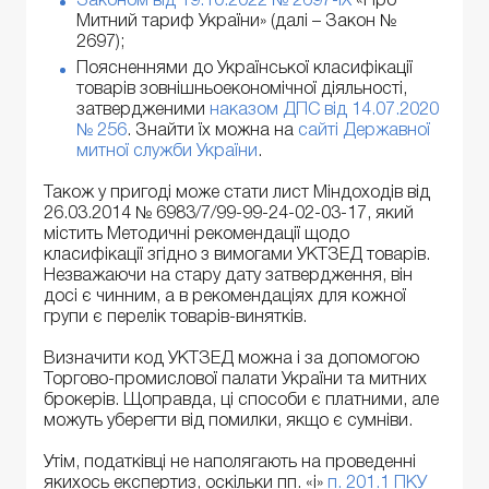
Законом від 19.10.2022 № 2697-IX
«Про
Митний тариф України» (далі – Закон №
2697);
Поясненнями до Української класифікації
товарів зовнішньоекономічної діяльності,
затвердженими
наказом ДПС від 14.07.2020
№ 256
. Знайти їх можна на
сайті Державної
митної служби України
.
Також у пригоді може стати лист Міндоходів від
26.03.2014 № 6983/7/99-99-24-02-03-17, який
містить Методичні рекомендації щодо
класифікації згідно з вимогами УКТЗЕД товарів.
Незважаючи на стару дату затвердження, він
досі є чинним, а в рекомендаціях для кожної
групи є перелік товарів-винятків.
Визначити код УКТЗЕД можна і за допомогою
Торгово-промислової палати України та митних
брокерів. Щоправда, ці способи є платними, але
можуть уберегти від помилки, якщо є сумніви.
Утім, податківці не наполягають на проведенні
якихось експертиз, оскільки пп. «і»
п. 201.1 ПКУ