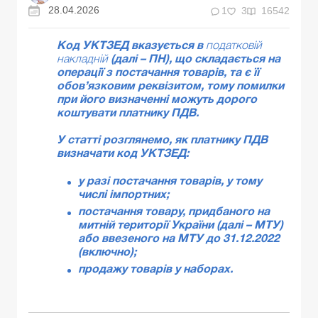
28.04.2026
1
3
16542
Код УКТЗЕД вказується в
податковій
накладній
(далі – ПН), що складається на
операції з постачання товарів, та є її
обов’язковим реквізитом, тому помилки
при його визначенні можуть дорого
коштувати платнику ПДВ.
У статті розглянемо, як платнику ПДВ
визначати код УКТЗЕД:
у разі постачання товарів, у тому
числі імпортних;
постачання товару, придбаного на
митній території України (далі – МТУ)
або ввезеного на МТУ до 31.12.2022
(включно);
продажу товарів у наборах.