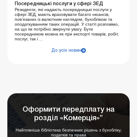
Посередницькі послуги у сфері ЗЕД
Резиденти, які надають посередницькі послуги у
сфері ЗЕД, мають враховувати багато нюансів,
пов’язаних із валютним наглядом, бухобліком та
оподаткуванням таких операцій. У статті розповімо,
на що їм потрібно звернути увагу. Бути
посередником можна як при експорті товарів, робіт,
послуг, так і ...
До усіх новин
Оформити передплату на
розділ «Комерція»”
Найповніша бібліотека безпечних рішень з бухобліку,
податків та права