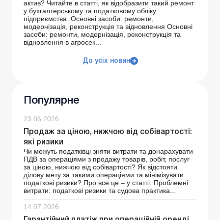
актив? Читайте в статті, як відобразити такий ремонт
у бухгалтерському та податковому обліку
підприємства. Основні засоби: ремонти,
модернізація, реконструкція та відновлення Основні
засоби: ремонти, модернізація, реконструкція та
відновлення в агросек...
До усіх новин
Популярне
23.06.2026
Продаж за ціною, нижчою від собівартості:
які ризики
Чи можуть податківці зняти витрати та донарахувати
ПДВ за операціями з продажу товарів, робіт, послуг
за ціною, нижчою від собівартості? Як відстояти
ділову мету за такими операціями та мінімізувати
податкові ризики? Про все це – у статті. Проблемні
витрати: податкові ризики та судова практика...
14.07.2026