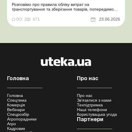
Розповімо про правила обліку витрат на
транспортування та зберігання товарів, попередимо
про податкові ризики, надамо аргументи та
нормативне обґрунтування. Проблемні витрати:
0
2
671
23.06.2026
податкові ризики та судова практика Здавалось би, у
цьому питанні неоднозначності бути не може. Однак,
як свідчить судова пр...
Головна
Про нас
Головна
Про нас
Спецтема
Зв'язатися з нами
Комерція
Техпідтримка
Вебінари
Наші телефони
Спецрозбір
Користувацька угода
Агропорадники
Партнери
Агро
Кадровик