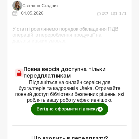
Світлана Стадник
04.05.2026
0
1
171
У статті розглянемо порядок обкладення ПДВ
операцій із перероблення продукції на
давальницьких умовах.
Повна версія доступна тільки
передплатникам
Підпишіться на онлайн сервіси для
бухгалтерів та кадровиків Uteka. Отримайте
повний доступ бібліотеки безпечних рішень, які
роблять вашу роботу ефективнішою.
Вигідно оформити підписку
Що входить в передплату?