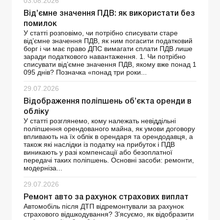
03.08.2026
Від’ємне значення ПДВ: як використати без
помилок
У статті розповімо, чи потрібно списувати старе
від’ємне значення ПДВ, як ним погасити податковий
борг і чи має право ДПС вимагати сплати ПДВ лише
заради податкового навантаження. 1. Чи потрібно
списувати від’ємне значення ПДВ, якому вже понад 1
095 днів? Позначка «понад три роки...
29.07.2026
Відображення поліпшень об’єкта оренди в
обліку
У статті розглянемо, кому належать невіддільні
поліпшення орендованого майна, як умови договору
впливають на їх облік в орендаря та орендодавця, а
також які наслідки із податку на прибуток і ПДВ
виникають у разі компенсації або безоплатної
передачі таких поліпшень. Основні засоби: ремонти,
модерніза...
29.07.2026
Ремонт авто за рахунок страхових виплат
Автомобіль після ДТП відремонтували за рахунок
страхового відшкодування? З’ясуємо, як відобразити