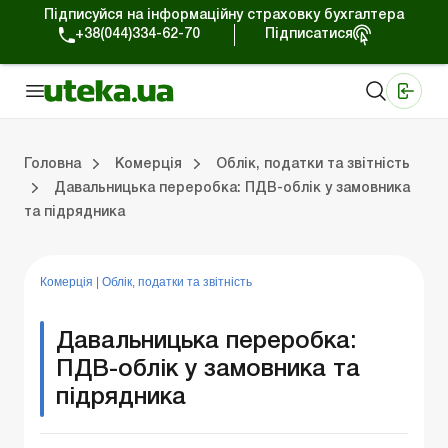
Підписуйся на інформаційну страховку бухгалтера
+38(044)334-62-70
Підписатися
Медичні КНП
Online видання «Баланс»
Online видання «Баланс-Агро»
Online бібліотека «Баланс»
Портал Баланс-Бюджет
Сервіси Баланс-Бюджет
Свiт позитива
Робота з приватними підприємцями
Господарські операції
Юридичні консультації
Спецвипуски для комерційних підприємств
Блог редакції Uteka-Комерція
Зо
Об
Сх
Головна
Комерція
Облік, податки та звiтнiсть
Давальницька переробка: ПДВ-облік у замовника
та підрядника
дприємцями
ації
риємств
Зовнішньоекономічна діяльність
Облік, податки та звiтнiсть
Схеми бухгалтерських проводок
Школа бухгалтера: просто про облік
Фінансовий аудит
Приватний підприєме
Інструкції для роботи
Комерція
|
Облік, податки та звiтнiсть
Давальницька переробка:
ПДВ-облік у замовника та
підрядника