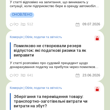
У статті відповімо на запитання, що виникають у
ситуації, коли підприємство бере в оренду автомобіль у
фізособи за договором, який починає діяти із середини
місяця. Підприємство орендує у фізособи автомобіль з
ОНОВЛЕНО
15.07.2026. Згідно з умовами договору орендна плата
становить 4 000 грн на місяць. Виникла...
0
2
512
09.07.2026
Комерція
|
Облік, податки та звiтнiсть
Помилково не створювали резерв
відпусток: які податкові ризики та як
виправити
У статті розповімо про судовий прецедент щодо
донарахування податку на прибуток через помилково
не створене забезпечення на оплату відпусток і
надамо рекомендації, як мінімізувати податкові ризики.
0
3
641
23.06.2026
Проблемні витрати: податкові ризики та судова
практика Розуміємо ваші хвилювання через помилкове
неств...
Комерція
|
Облік, податки та звiтнiсть
Зберігання та переміщення товару:
транспортно-заготівельні витрати чи
витрати на збут?