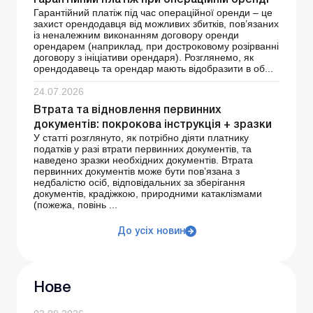
Гарантійний платіж при операційній оренді
Гарантійний платіж під час операційної оренди – це
захист орендодавця від можливих збитків, пов’язаних
із неналежним виконанням договору оренди
орендарем (наприклад, при достроковому розірванні
договору з ініціативи орендаря). Розглянемо, як
орендодавець та орендар мають відобразити в об...
24.07.2026
Втрата та відновлення первинних
документів: покрокова інструкція + зразки
У статті розглянуто, як потрібно діяти платнику
податків у разі втрати первинних документів, та
наведено зразки необхідних документів. Втрата
первинних документів може бути пов’язана з
недбалістю осіб, відповідальних за зберігання
документів, крадіжкою, природними катаклізмами
(пожежа, повінь ...
До усіх новин
Нове