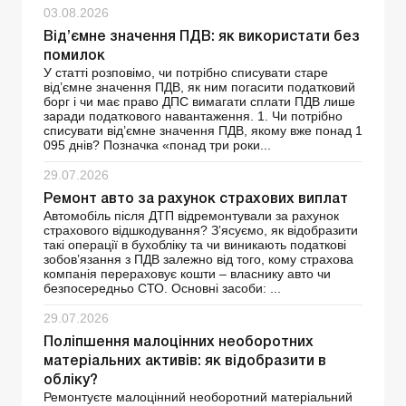
03.08.2026
Від’ємне значення ПДВ: як використати без
помилок
У статті розповімо, чи потрібно списувати старе
від’ємне значення ПДВ, як ним погасити податковий
борг і чи має право ДПС вимагати сплати ПДВ лише
заради податкового навантаження. 1. Чи потрібно
списувати від’ємне значення ПДВ, якому вже понад 1
095 днів? Позначка «понад три роки...
29.07.2026
Ремонт авто за рахунок страхових виплат
Автомобіль після ДТП відремонтували за рахунок
страхового відшкодування? З’ясуємо, як відобразити
такі операції в бухобліку та чи виникають податкові
зобов’язання з ПДВ залежно від того, кому страхова
компанія перераховує кошти – власнику авто чи
безпосередньо СТО. Основні засоби: ...
29.07.2026
Поліпшення малоцінних необоротних
матеріальних активів: як відобразити в
обліку?
Ремонтуєте малоцінний необоротний матеріальний