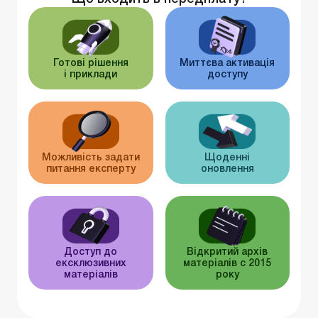
Готові рішення
Миттєва активація
і приклади
доступу
Можливість задати
Щоденні
питання експерту
оновлення
Доступ до
Відкритий архів
ексклюзивних
матеріалів c 2015
матеріалів
року