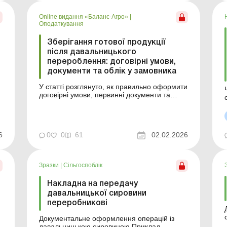
використання тари як на етапі передання
сировини, так і під час отримання готової
Online видання «Баланс-Агро»
|
продукції. У статті...
Оподаткування
Зберігання готової продукції
після давальницького
перероблення: договірні умови,
документи та облік у замовника
У статті розглянуто, як правильно оформити
договірні умови, первинні документи та
бухгалтерські проведення щодо обліку
послуг зберігання готової продукції після
завершення давальницького перероблення.
Після завершення давальницького
п
6
0
0
61
02.02.2026
перероблення готова продукція не завжди
одразу передається замовник...
Зразки
|
Сільгоспоблік
Накладна на передачу
давальницької сировини
переробникові
Документальне оформлення операцій із
давальницькою сировиною Приклад