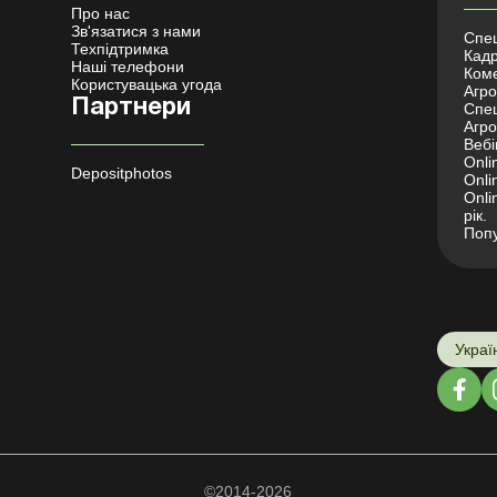
Про нас
Зв'язатися з нами
Спец
Техпідтримка
Кадр
Наші телефони
Коме
Користувацька угода
Агро 
Партнери
Спец
Агро
Вебі
Onli
Depositphotos
Onli
Onli
рік.
Попу
Украї
©2014-2026