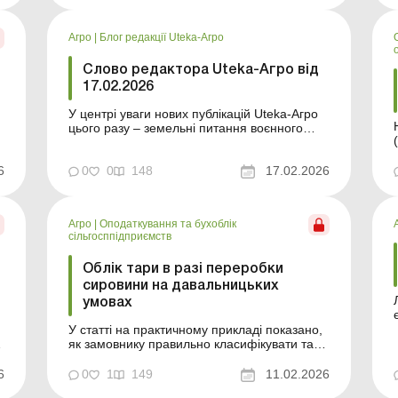
інструментів організації виробництва в
аграрному секторі. За давальницькою
Агро
|
Блог редакції Uteka-Агро
схемою замовник передає підряднику сир...
Слово редактора Uteka-Агро від
17.02.2026
У центрі уваги нових публікацій Uteka-Агро
Нови
цього разу – земельні питання воєнного
(
часу, мінімальне податкове зобов’язання,
підготовка до звітності та практичні ситуації
6
з обліку втрат і основних засобів. Дорогі
0
0
148
17.02.2026
від
читачі! У центрі уваги нових публікацій
Uteka-Агро цього разу – земель...
Агро
|
Оподаткування та бухоблік
сільгосппідприємств
Облік тари в разі переробки
сировини на давальницьких
умовах
У статті на практичному прикладі показано,
у
як замовнику правильно класифікувати тару
в
в давальницьких договорах і відобразити її в
бухобліку. Договори на переробку
6
0
1
149
11.02.2026
давальницької сировини передбачають