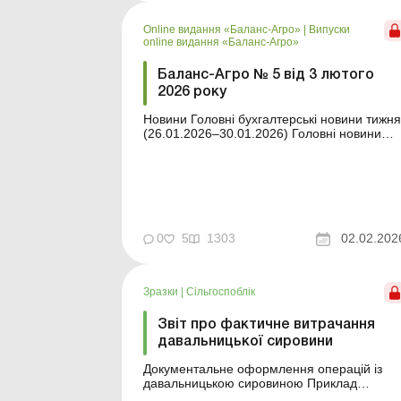
давальницької сировини передбачають
використання тари як на етапі передання
Online видання «Баланс-Агро»
|
Випуски
сировини, так і під...
online видання «Баланс-Агро»
Баланс-Агро № 5 від 3 лютого
2026 року
Новини Головні бухгалтерські новини тижня
(26.01.2026–30.01.2026) Головні новини
про найважливіші зміни у законодавстві –
оновлюється щодня Зміст номеру
Оподаткування Читати Електронне
листування з ДПС: покроковий алгоритм
Читати Єдиний податок для платників
четверто...
0
5
1303
02.02.202
Зразки
|
Сільгоспоблік
Звіт про фактичне витрачання
давальницької сировини
Документальне оформлення операцій із
давальницькою сировиною Приклад
складання Зразок для завантаження Див.