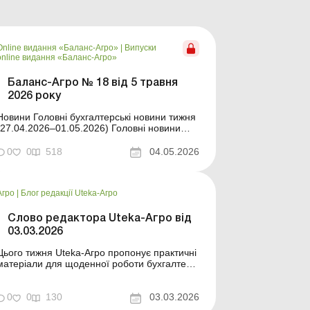
Online видання «Баланс-Агро»
|
Випуски
online видання «Баланс-Агро»
Баланс-Агро № 18 від 5 травня
2026 року
ни Головні бухгалтерські новини тижня
27.04.2026–01.05.2026) Головні новини
про найважливіші зміни у законодавстві –
оновлюється щодня Зміст номеру Земельні
0
0
518
04.05.2026
носини Читати Індексація платежів у разі
викупу земельної ділянки з постійного
користування Правова допомог...
Агро
|
Блог редакції Uteka-Агро
Слово редактора Uteka-Агро від
03.03.2026
Цього тижня Uteka-Агро пропонує практичні
матеріали для щоденної роботи бухгалтера
та керівника: ЗЕД-розрахунки, ПММ і
генератори, МПЗ, кадрові питання та
підготовка до посівної–2026. Дорогі читачі!
0
0
130
03.03.2026
Цього тижня Uteka-Агро пропонує практичні