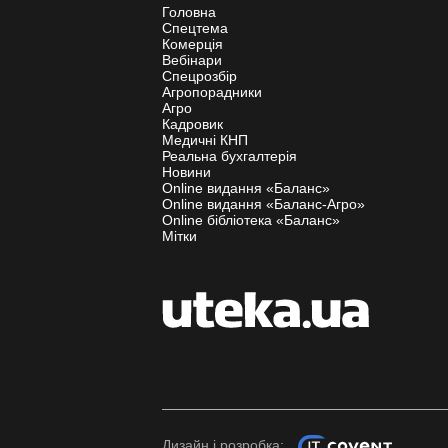
Головна
Спецтема
Комерція
Вебінари
Спецрозбір
Агропорадники
Агро
Кадровик
Медичні КНП
Реальна бухгалтерія
Новини
Online видання «Баланс»
Online видання «Баланс-Агро»
Online бібліотека «Баланс»
Мітки
Дизайн і розробка: