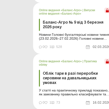
умовах є одним із найпоширеніших
інструментів організації виробництва в
Online видання «Баланс-Агро»
|
Випуски
аграрному секторі. За давальниць...
online видання «Баланс-Агро»
Баланс-Агро № 9 від 3 березня
2026 року
Новини Головні бухгалтерські новини тижня
(23.02.2026–27.02.2026) Головні новини
про найважливіші зміни у законодавстві –
оновлюється щодня Зміст номеру Правова
0
1
528
02.03.202
допомога Читати Відкриваємо філію: 7
кроків Читати Чи потрібно повідомляти ДПС
про зберігання пального для...
Online видання «Баланс-Агро»
|
Практика
обліку
Облік тари в разі переробки
сировини на давальницьких
умовах
У статті на практичному прикладі показано,
як замовнику правильно класифікувати тар
в давальницьких договорах і відобразити її 
бухобліку. Баланс-Агро № 7 від 17 лютого
0
1
73
16.02.202
2026 року Договори на переробку