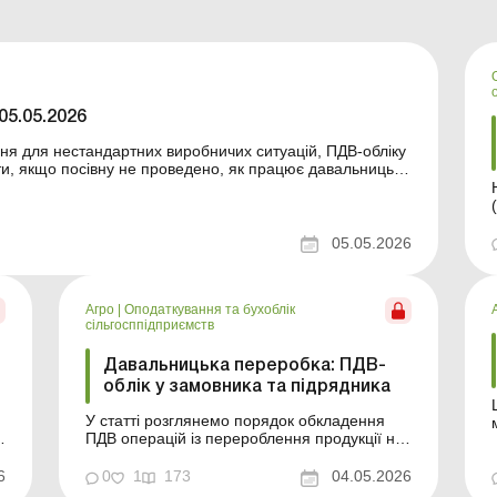
05.05.2026
ння для нестандартних виробничих ситуацій, ПДВ-обліку
ти, якщо посівну не проведено, як працює давальницька
ревірки Держгеокадастру та як уникнути перекручення
Нови
(
05.05.2026
від
Агро
|
Оподаткування та бухоблік
сільгосппідприємств
Давальницька переробка: ПДВ-
облік у замовника та підрядника
У статті розглянемо порядок обкладення
ПДВ операцій із перероблення продукції на
давальницьких умовах. Операції з
перероблення продукції на давальницьких
6
0
1
173
04.05.2026
умовах є одним із найпоширеніших