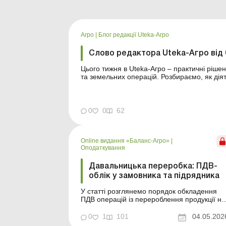
Агро
|
Блог редакції Uteka-Агро
Слово редактора Uteka-Агро від 
Цього тижня в Uteka-Агро – практичні ріше
та земельних операцій. Розбираємо, як дія
переробка з погляду ПДВ, коли можливі пе
собівартості...
0
0
62
Online видання «Баланс-Агро»
|
Оподаткування
Давальницька переробка: ПДВ-
облік у замовника та підрядника
У статті розглянемо порядок обкладення
ПДВ операцій із перероблення продукції на
давальницьких умовах. Баланс-Агро № 18
від 5 травня 2026 року Операції з
0
1
101
04.05.202
перероблення продукції на давальницьких