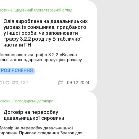
податків. У цьому випуску ми зосере...
Новини
|
Щоденний бухгалтерський огляд
Олія вироблена на давальницьких
умовах із соняшника, придбаного
у іншої особи: чи заповнювати
графу 3.2.2 розділу Б табличної
частини ПН
Чи заповнюється графа 3.2.2 «Власна
сільськогосподарська продукція» розділу Б
табличної частини податкової накладної в
разі експорту олії, виробленої платником на
РОЗ’ЯСНЕННЯ
давальницьких умовах із соняшника,
ридбаного ним у іншої особи? Так, графа
0
0
132
09.12.2024
3.2.2 «Власна сільськогосподарська
продукц...
Зразки
|
Господарські договори
Договір на переробку
давальницької сировини
Договір на переробку давальницької
сировини Приклад складання Зразок для
завантаження