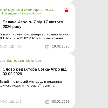
матеріали для щоденної роботи бухгалтера
та керівник...
Online видання «Баланс-Агро»
|
Випуски
online видання «Баланс-Агро»
Баланс-Агро № 7 від 17 лютого
2026 року
ни Головні бухгалтерські новини тижня
09.02.2026–13.02.2026) Головні новини
про найважливіші зміни у законодавстві –
оновлюється щодня Зміст номеру Земельні
0
1
485
16.02.2026
носини Читати Проведення агрохімічної
паспортизації земельних ділянок
Читати Земельна ділянка розташов...
Агро
|
Блог редакції Uteka-Агро
Слово редактора Uteka-Агро від
03.02.2026
Лютий – ключовий місяць для платників
єдиного податку четвертої групи та
агропідприємств загалом. Саме зараз
потрібно підтвердити статус єдинника,
правильно розрахувати податкові
зобов’язання, подати декларації та
0
1
143
03.02.2026
підготуватися до звітування з майнових