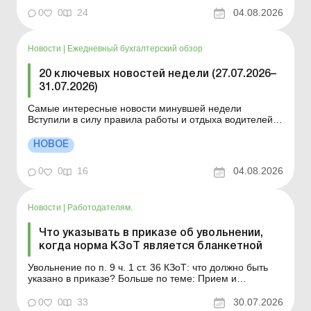
пересмотр ранее принятых решений об определении
0
0
24
04.08.2026
предприятий обо...
Новости
|
Ежедневный бухгалтерский обзор
20 ключевых новостей недели (27.07.2026–
31.07.2026)
Самые интересные новости минувшей недели
Вступили в силу правила работы и отдыха водителей
Президент подписал законы о мобилизации и военном
положении Для сельхозпредприятий и ФЛП введены
НОВОЕ
новые разовые статистические формы Со 2 августа
изменяется порядок зачисления отдельных периодов
0
0
16
04.08.2026
работы в стр...
Новости
|
Работодателям.
Что указывать в приказе об увольнении,
когда норма КЗоТ является бланкетной
Увольнение по п. 9 ч. 1 ст. 36 КЗоТ: что должно быть
указано в приказе? Больше по теме: Прием и
увольнение работников, нарушивших правила
воинского учета Увольнение работника, который
0
0
33
30.07.2026