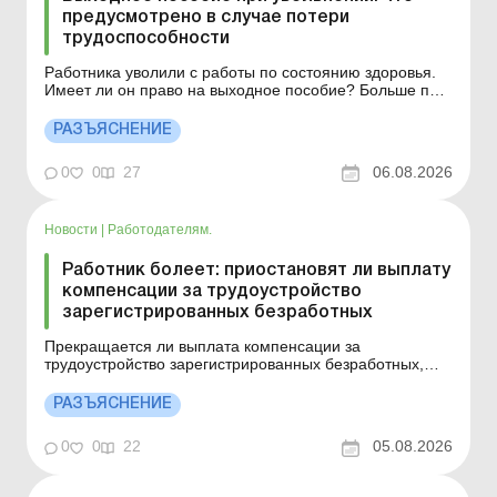
предусмотрено в случае потери
трудоспособности
Работника уволили с работы по состоянию здоровья.
Имеет ли он право на выходное пособие? Больше по
теме: Выходное пособие при увольнении: размер,
расчет, налогообложение Выходное пособие – это
РАЗЪЯСНЕНИЕ
государственная гарантия, заключающаяся в
денежной выплате работнику в случаях,
0
0
27
06.08.2026
предусмотренных зако...
Новости
|
Работодателям.
Работник болеет: приостановят ли выплату
компенсации за трудоустройство
зарегистрированных безработных
Прекращается ли выплата компенсации за
трудоустройство зарегистрированных безработных,
если работник находится на больничном? Больше по
теме: Законодательные изменения в сфере занятости:
РАЗЪЯСНЕНИЕ
что нужно знать работодателю Временная
нетрудоспособность не является основанием для
0
0
22
05.08.2026
прекращения компенсации, ес...