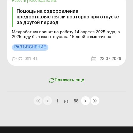
Новости
|
Работодателям.
Помощь на оздоровление:
предоставляется ли повторно при отпуске
за другой период
Медработник принят на работу 14 апреля 2025 года, в
2025 году был взят отпуск на 15 дней и выплачена
помощь на оздоровление, имеет ли право
медработник получить помощь на оздоровление в
РАЗЪЯСНЕНИЕ
2026 году, беря отпуск на 16 дней за период 2025–
2026 года? Больше по теме: Учитывается ли при
0
0
41
23.07.2026
исчисления б...
Показать еще
1
58
ИЗ