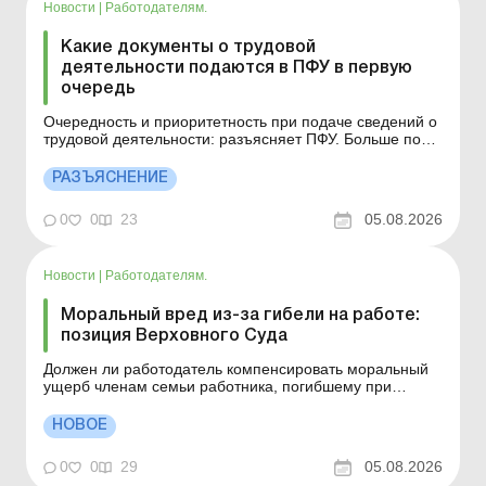
Новости
|
Работодателям.
Какие документы о трудовой
деятельности подаются в ПФУ в первую
очередь
Очередность и приоритетность при подаче сведений о
трудовой деятельности: разъясняет ПФУ. Больше по
теме: Как узнать, оцифрована уже трудовая книжка или
нет Может ли работник подать в ПФУ свою бумажную
РАЗЪЯСНЕНИЕ
трудовую книжку для оцифровки без участия
работодателя? Законом от 05.02.2021 № 1217-ІХ «О...
0
0
23
05.08.2026
Новости
|
Работодателям.
Моральный вред из-за гибели на работе:
позиция Верховного Суда
Должен ли работодатель компенсировать моральный
ущерб членам семьи работника, погибшему при
исполнении трудовых обязанностей в результате
ракетных обстрелов? Верховный Суд сформировал
НОВОЕ
важную правовую позицию по этому вопросу. Больше
по теме: Взыскание материального ущерба с
0
0
29
05.08.2026
работника через суд Рабо...