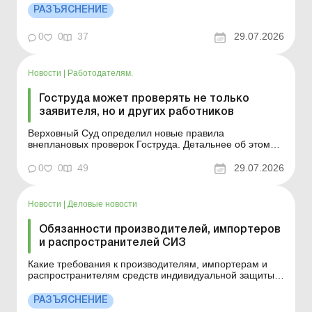
работнице компенсацию за дополнительный отпуск на
РАЗЪЯСНЕНИЕ
детей за те годы, когда она не работала?
Дополнительный социальный отпуск отцу двух детей от
0
0
37
29.07.2026
разных мат...
Новости
|
Работодателям.
Гоструда может проверять не только
заявителя, но и других работников
Верховный Суд определил новые правила
внеплановых проверок Гоструда. Детальнее об этом
можно узнать из этого материала. Больше по теме: За
какой период проверяет ТЦК документы предприятия
0
0
49
29.07.2026
по вопросу состояния воинского учета? Как
подготовиться работодателю к проверке органами
Гоструда? 20 июля 202...
Новости
|
Деловые новости
Обязанности производителей, импортеров
и распространителей СИЗ
Какие требования к производителям, импортерам и
распространителям средств индивидуальной защиты?
Больше по теме: Должен ли работодатель обеспечить
работников офиса СИЗ Требования к средствам
РАЗЪЯСНЕНИЕ
индивидуальной защиты (далее – СИЗ) по их