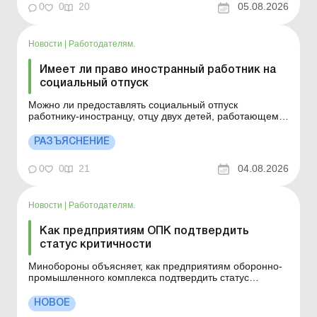
0
0
20
05.08.2026
оформления Трудово...
Новости
|
Работодателям.
Имеет ли право иностранный работник на
социальный отпуск
Можно ли предоставлять социальный отпуск
работнику-иностранцу, отцу двух детей, работающему
по разрешению на применение труда иностранцев и
лиц без гражданства, предоставленным службой
РАЗЪЯСНЕНИЕ
занятости? Больше по теме: Выплачивать ли
работнице компенсацию за дополнительный отпуск на
0
0
21
04.08.2026
детей за те годы, когд...
Новости
|
Работодателям.
Как предприятиям ОПК подтвердить
статус критичности
Минобороны объясняет, как предприятиям оборонно-
промышленного комплекса подтвердить статус
критически важных. Больше по теме: За какой период
проверяет ТЦК документы предприятия по вопросу
НОВОЕ
состояния воинского учета? Минобороны проводит