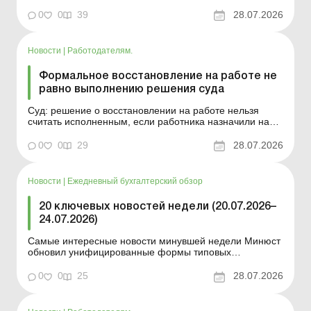
разработке и производству, которые будут
0
0
39
28.07.2026
предоставлены на ры...
Новости
|
Работодателям.
Формальное восстановление на работе не
равно выполнению решения суда
Суд: решение о восстановлении на работе нельзя
считать исполненным, если работника назначили на
неравнозначную должность в другой местности без его
согласия. Больше по теме: Прием и увольнение
0
0
29
28.07.2026
работников, нарушивших правила воинского учета
Увольнение работника, который болеет свыше четырех
месяцев...
Новости
|
Ежедневный бухгалтерский обзор
20 ключевых новостей недели (20.07.2026–
24.07.2026)
Самые интересные новости минувшей недели Минюст
обновил унифицированные формы типовых
документов для юрлиц Минэкономики отозвало
новость о создании координационного центра по
0
0
25
28.07.2026
организации бронирования У работника выявлен
статус «в розыске»: что нужно знать работодателям
Закон о ВПЛ: ка...