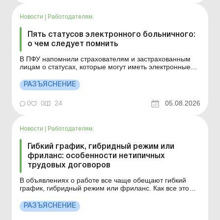
Новости
|
Работодателям.
Пять статусов электронного больничного:
о чем следует помнить
В ПФУ напомнили страхователям и застрахованным
лицам о статусах, которые могут иметь электронные
больничные. Больше по теме: Перечислили налог не
на тот счет? Штрафа не будет! Можно ли удержать с
РАЗЪЯСНЕНИЕ
работника лишнюю сумму больничных? Расчет
больничных для совместителей: есть новости!
0
0
24
05.08.2026
Сформированный ...
Новости
|
Работодателям.
Гибкий график, гибридный режим или
фриланс: особенности нетипичных
трудовых договоров
В объявлениях о работе все чаще обещают гибкий
график, гибридный режим или фриланс. Как все это
оформляют по закону и на что обратить внимание?
Больше по теме: Что общего между гибким и
РАЗЪЯСНЕНИЕ
индивидуальным режимом работы? Гибкий режим
рабочего времени: условия установления и образцы