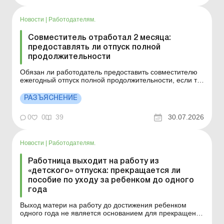
болеет свыше четырех месяцев подряд Расчеты с
работниками при увольнении Верховный Суд
рассмотрел дело об увольне...
Новости
|
Работодателям.
Совместитель отработал 2 месяца:
предоставлять ли отпуск полной
продолжительности
Обязан ли работодатель предоставить совместителю
ежегодный отпуск полной продолжительности, если тот
отработал всего 2 месяца, но уходит в отпуск по
основному месту работы? Больше по теме:
РАЗЪЯСНЕНИЕ
Увольнение совместителя в случае приема основного
работника: возможно ли Расчет больничных для
0
0
39
30.07.2026
совместителей:...
Новости
|
Работодателям.
Работница выходит на работу из
«детского» отпуска: прекращается ли
пособие по уходу за ребенком до одного
года
Выход матери на работу до достижения ребенком
одного года не является основанием для прекращения
выплаты пособия. Больше по теме: Выплачивать ли