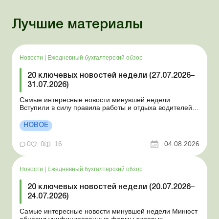
Лучшие материалы
Новости
|
Ежедневный бухгалтерский обзор
20 ключевых новостей недели (27.07.2026–
31.07.2026)
Самые интересные новости минувшей недели
Вступили в силу правила работы и отдыха водителей
Президент подписал законы о мобилизации и военном
положении Для сельхозпредприятий и ФЛП введены
НОВОЕ
новые разовые статистические формы Со 2 августа
изменяется порядок зачисления отдельных периодов
0
0
16
04.08.2026
работы в стр...
Новости
|
Ежедневный бухгалтерский обзор
20 ключевых новостей недели (20.07.2026–
24.07.2026)
Самые интересные новости минувшей недели Минюст
обновил унифицированные формы типовых