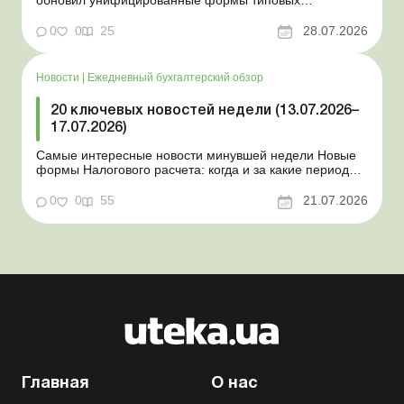
документов для юрлиц Минэкономики отозвало
новость о создании координационного центра по
0
0
25
28.07.2026
организации бронирования У работника выявлен
статус «в розыске»: что нужно знать работодателям
Закон о ВПЛ: ка...
Новости
|
Ежедневный бухгалтерский обзор
20 ключевых новостей недели (13.07.2026–
17.07.2026)
Самые интересные новости минувшей недели Новые
формы Налогового расчета: когда и за какие периоды
отчитываться Порядок оформления и
переоформления отсрочки от призыва во время
0
0
55
21.07.2026
мобилизации усовершенствован Кабмин создал
Координационный центр по организации
бронирования военнообязанных Верховная Ра...
Главная
О нас