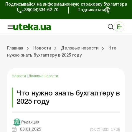
Подписывайся на информационную страховку бухгалтера
+38(044)334-62-70
Подписаться
Медицинские КНП
Online издание «Баланс»
Online издание «Баланс-Агро»
Online библиотека «Баланс»
Портал Баланс-Бюджет
Сервисы Баланс-Бюджет
Мир позитива
Работа с частными предпринимателями
Хозяйственные операции
Юридические консультации
Спецвыпуски для коммерческих предприятий
Блог редакции Uteka-Коммерция
Главная
Новости
Деловые новости
Что
нужно знать бухгалтеру в 2025 году
частными предпринимателями
е операции
е консультации
оммерческих предприятий
кции Uteka-Коммерция
Зарплата и кадры
ВЭД и валютные операции
Учет, налоги и отчетность
Схемы бухгалтерских проводок
Электронный кабинет
Школа бухгалтера
Финансовый аудит
Частный пр
Инструкции для работы
Новости
|
Деловые новости
Что нужно знать бухгалтеру в
2025 году
Редакция
03.01.2025
0
3
1736