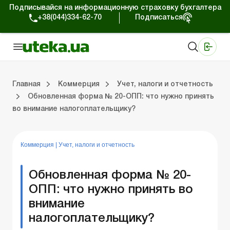
Подписывайся на информационную страховку бухгалтера
+38(044)334-62-70
Подписаться
Медицинские КНП
Online издание «Баланс»
Online издание «Баланс-Агро»
Online библиотека «Баланс»
Портал Баланс-Бюджет
Сервисы Баланс-Бюджет
Мир позитива
Работа с частными предпринимателями
Хозяйственные операции
Юридические консультации
Спецвыпуски для коммерческих предприятий
Блог редакции Uteka-Коммерция
Главная
Коммерция
Учет, налоги и отчетность
Обновленная форма № 20-ОПП: что нужно принять
во внимание налогоплательщику?
частными предпринимателями
е операции
е консультации
оммерческих предприятий
кции Uteka-Коммерция
Зарплата и кадры
ВЭД и валютные операции
Учет, налоги и отчетность
Схемы бухгалтерских проводок
Электронный кабинет
Школа бухгалтера
Финансовый аудит
Частный пр
Инструкции для работы
Коммерция
|
Учет, налоги и отчетность
Обновленная форма № 20-
ОПП: что нужно принять во
внимание
налогоплательщику?