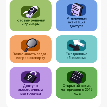
Мгновенная
Готовые решения
активация
и примеры
доступа
Возможность задать
Ежедневные
вопрос эксперту
обновления
Доступ к
Открытый архив
эксклюзивным
материалов с 2015
материалам
года