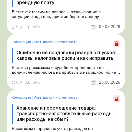
арендную плату
В статье ответим на вопросы, возникающие в
ситуации, когда предприятие берет в аренду
автомобиль у физлица по договору, который начинает
действовать с середины месяца. Предприятие
0
2
513
09.07.2026
арендует у физлица автомобиль с 15.07.2026.
Согласно условиям договора арендная плата
составляет 4 000 грн в месяц. Возн...
Коммерция
|
Учет, налоги и отчетность
Ошибочно не создавали резерв отпусков:
каковы налоговые риски и как исправить
В статье расскажем о судебном прецеденте по
доначислению налога на прибыль из-за ошибочно не
созданного обеспечения на оплату отпусков и дадим
рекомендации, как минимизировать налоговые риски.
0
3
645
23.06.2026
Проблемные расходы: налоговые риски и судебная
практика Понимаем ваши волнения в связи с
ошибочным несоздан...
Коммерция
|
Учет, налоги и отчетность
Хранение и перемещение товара:
транспортно-заготовительные расходы
или расходы на сбыт?
Расскажем о правилах учета расходов на