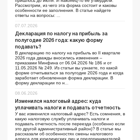
пришлось до июля. И наконец-то ее утвердили.
Рассмотрим, из чего эта форма состоит и каковы
особенности ее заполнения. В статье найдете
ответы на вопросы: ...
07.07.2026
Декларация по налогу на прибыль за
полугодие 2026 года: какую форму
подавать?
В декларацию по налогу на прибыль во ІІ квартале
2026 года дважды вносились изменения –
приказами Минфина от 06.04.2026 № 186 и от
11.05.2026 № 249. Из статьи вы узнаете, по какой
форме отчитываться за полугодие 2026 года и когда
заработает обновленная форма декларации. В
форму декларации по н...
08.06.2026
Изменился налоговый адрес: куда
уплачивать налоги и подавать отчетность
У вас изменился налоговый адрес? Есть сомнения, в
какую налоговую службу уплачивать налоги и
подавать отчетность после переезда (особенно если
это другой административный район)? В статье мы
рассказали об особенностях смены налогового
адреса для юридических лиц и предпринимателей,