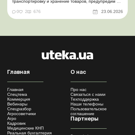
транспортировку и хранение товаров, предупредим о
налоговых рисках, предоставим аргументы и
нормативное обоснование. Проблемные расходы:
0
2
676
23.06.2026
налоговые риски и судебная практика Казалось бы, в
этом вопросе неоднозначности быть не может. Но, как
свидетельствует судеб...
Главная
О нас
Главная
Про нас
Спецтема
Связаться с нами
Коммерция
Техподдержка
Вебинары
Наши телефоны
Спецразбор
Пользовательское
Агросоветчики
соглашение
Агро
Партнеры
Кадровик
Медицинские КНП
Реальная бухгалтерия