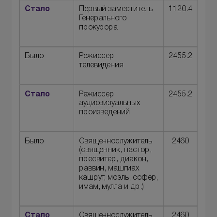
Стало
Первый заместитель
1120.4
Генерального
прокурора
Было
Режиссер
2455.2
телевидения
Стало
Режиссер
2455.2
аудиовизуальных
произведений
Было
Священнослужитель
2460
(священник, пастор,
пресвитер, диакон,
раввин, машгиах
кашрут, моэль, софер,
имам, мулла и др.)
Стало
Священнослужитель
2460