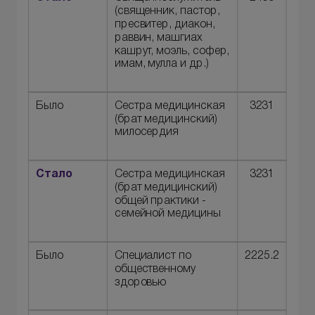
(священник, пастор,
пресвитер, диакон,
раввин, машгиах
кашрут, моэль, софер,
имам, мулла и др.)
Было
Сестра медицинская
3231
(брат медицинский)
милосердия
Стало
Сестра медицинская
3231
(брат медицинский)
общей практики -
семейной медицины
Было
Специалист по
2225.2
общественному
здоровью