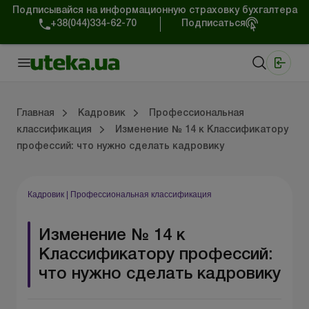
Подписывайся на информационную страховку бухгалтера
+38(044)334-62-70
Подписаться
Медицинские КНП
Online издание «Баланс»
Online издание «Баланс-Агро»
Online библиотека «Баланс»
Портал Баланс-Бюджет
Сервисы Баланс-Бюджет
Мир позитива
Трудовой и гражданский договор
Военный учет и бронирование
Обучение и стажировка
Юридическая консультация
Спецвыпуски для кадровика
Главная
Кадровик
Профессиональная
классификация
Изменение № 14 к Классификатору
профессий: что нужно сделать кадровику
й договор
ет и бронирование
 стажировка
я консультация
ки для кадровика
Трудовые отношения
Льготы и гарантии работникам
Кадровое делопроизводство
Социальное страхование.
Отпуска и время отдыха
Режим работы и рабо
Профессиональная кла
Проверки и ответ
Образцы кадровых докумен
Кадровик
|
Профессиональная классификация
Изменение № 14 к
Классификатору профессий:
что нужно сделать кадровику