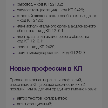
рыбовод – код КП 2213.2;
следователь (полиция) – код КП 2426;
старший следователь в особо важных делах
– код КП 2426;
член исполнительного органа акционерного
общества – код КП 1210.1;
член правления акционерного общества –
код КП 1210.1;
юрист – код КП 2429;
юрист-международник – код КП 2429.
Новые профессии в КП
Проанализировав перечень профессий,
внесенных в КП (в общей сложности их 72
позиции), мы выделили среди них именно новые:
автор текстов (копирайтер);
агент станционный;