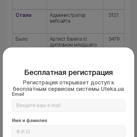
Стало
Администратор
3121
вебсайта
Было
Артист балета (с
3479
дипломом младшего
бакалавра)
Стало
Артист балета (с
3479
Бесплатная регистрация
дипломом
профессионального
Регистрация открывает доступ к
младшего бакалавра)
бесплатным сервисам системы Uteka.ua
Email
Было
Выпускающий
2451.2
Имя и фамилия
Стало
Редактор
2451.2
выпускающий