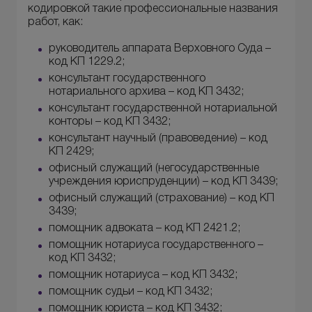
кодировкой такие профессиональные названия
работ, как:
руководитель аппарата Верховного Суда –
код КП 1229.2;
консультант государственного
нотариального архива – код КП 3432;
консультант государственной нотариальной
конторы – код КП 3432;
консультант научный (правоведение) – код
КП 2429;
офисный служащий (негосударственные
учреждения юриспруденции) – код КП 3439;
офисный служащий (страхование) – код КП
3439;
помощник адвоката – код КП 2421.2;
помощник нотариуса государственного –
код КП 3432;
помощник нотариуса – код КП 3432;
помощник судьи – код КП 3432;
помощник юриста – код КП 3432;