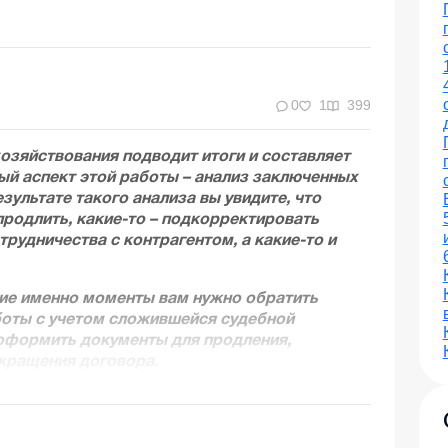
0
1
399
озяйствования подводит итоги и составляет
ый аспект этой работы – анализ заключенных
зультате такого анализа вы увид
ите, что
родлить, какие-то
–
подкорректировать
трудничества с контрагентом, а какие-то и
кие именно моменты вам нужно обратить
боты с учетом сложившейся судебной
т оформить документы для продления,
кращения договора.