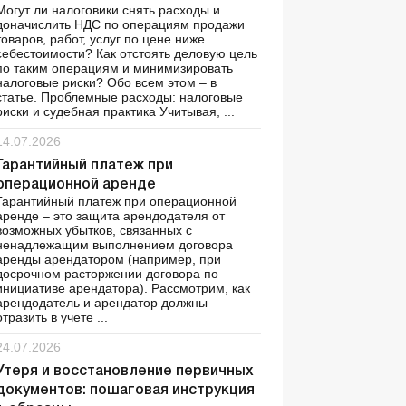
Могут ли налоговики снять расходы и
доначислить НДС по операциям продажи
товаров, работ, услуг по цене ниже
себестоимости? Как отстоять деловую цель
по таким операциям и минимизировать
налоговые риски? Обо всем этом – в
статье. Проблемные расходы: налоговые
риски и судебная практика Учитывая, ...
14.07.2026
Гарантийный платеж при
операционной аренде
Гарантийный платеж при операционной
аренде – это защита арендодателя от
возможных убытков, связанных с
ненадлежащим выполнением договора
аренды арендатором (например, при
досрочном расторжении договора по
инициативе арендатора). Рассмотрим, как
арендодатель и арендатор должны
отразить в учете ...
24.07.2026
Утеря и восстановление первичных
документов: пошаговая инструкция