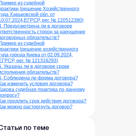
Пример из судебной
практики (решение Хозяйственного
суда Харьковской обл. от
10.07.2024,ЕГРСР, рег. № 120512380)
4. Предусмотрена ли в договоре
ответственность сторон за нарушение
договорных обязательств?
Пример из судебной
практики (решение хозяйственного
суда города Киева от 02.09.2024,
ЕГРСР, рег. № 121316293)
5. Указаны ли в договоре сроки
исполнения обязательств?
6. Соблюдена ли форма договора?
Как изменить условия договора?
Какова судебная практика по данному
вопросу?
Как продлить срок действия договора?
Как можно расторгнуть договор?
Статьи по теме