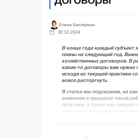
договоры
Елена Кантерман
30.12.2024
В конце года каждый субъект х
планы на следующий год. Важн
хозяйственных договоров. В ре
какие-то договоры вам нужно п
исходя из текущей практики со
вовсе расторгнуть.
В статье мы подскажем, на ка
внимание в процессе такой ра
практики, а также как следуе
изменения или досрочного пре