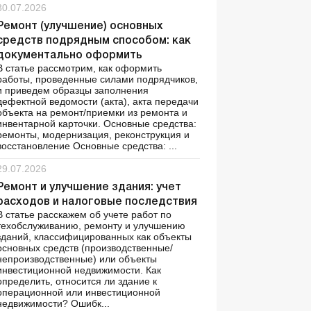
30.07.2026
Ремонт (улучшение) основных
средств подрядным способом: как
документально оформить
В статье рассмотрим, как оформить
работы, проведенные силами подрядчиков,
и приведем образцы заполнения
дефектной ведомости (акта), акта передачи
объекта на ремонт/приемки из ремонта и
инвентарной карточки. Основные средства:
ремонты, модернизация, реконструкция и
восстановление Основные средства: ...
29.07.2026
Ремонт и улучшение здания: учет
расходов и налоговые последствия
В статье расскажем об учете работ по
техобслуживанию, ремонту и улучшению
зданий, классифицированных как объекты
основных средств (производственные/
непроизводственные) или объекты
инвестиционной недвижимости. Как
определить, относится ли здание к
операционной или инвестиционной
недвижимости? Ошибк...