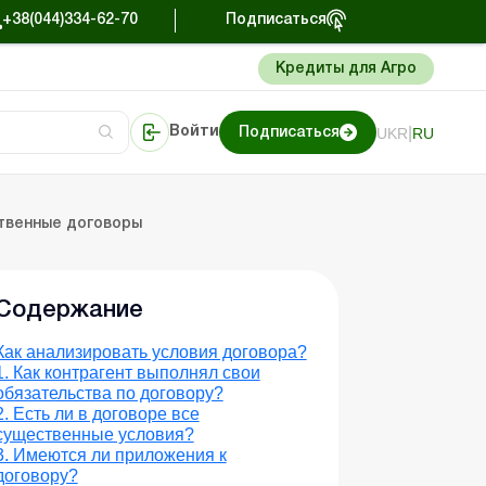
+38(044)334-62-70
Подписаться
Кредиты для Агро
|
UKR
RU
Войти
Подписаться
сто об учете
риниматель
Портал Баланс-Бюджет
ственные договоры
Содержание
Как анализировать условия договора?
1. Как контрагент выполнял свои
обязательства по договору?
2. Есть ли в договоре все
существенные условия?
3. Имеются ли приложения к
договору?