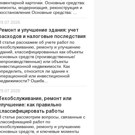
инвентарной карточки. Основные средства:
ремонты, модернизация, реконструкция и
восстановление Основные средства: ...
29.07.2026
Ремонт и улучшение здания: учет
расходов и налоговые последствия
В статье расскажем об учете работ по
техобслуживанию, ремонту и улучшению
зданий, классифицированных как объекты
основных средств (производственные/
непроизводственные) или объекты
инвестиционной недвижимости. Как
определить, относится ли здание к
операционной или инвестиционной
недвижимости? Ошибк...
29.07.2026
Техобслуживание, ремонт или
улучшение: как правильно
классифицировать работы
В статье рассмотрим вопросы, связанные с
классификацией работ по
техобслуживанию, ремонту и улучшению
основных средств, и ключевые моменты