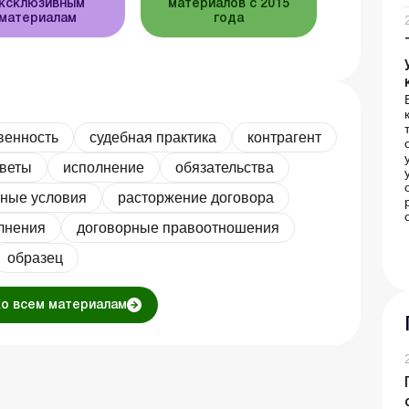
ксклюзивным
материалов с 2015
материалам
года
венность
судебная практика
контрагент
тветы
исполнение
обязательства
ные условия
расторжение договора
лнения
договорные правоотношения
образец
ко всем материалам