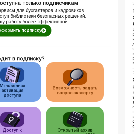
доступна только подписчикам
рвисы для бухгалтеров и кадровиков
оступ библиотеки безопасных решений,
шу работу более эффективной.
оформить подписку
одит в подписку?
Мгновенная
Возможность задать
активация
вопрос эксперту
доступа
Доступ к
Открытый архив