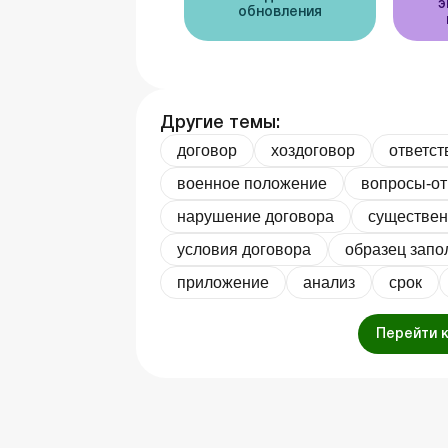
э
обновления
Другие темы:
договор
хоздоговор
ответст
военное положение
вопросы-о
нарушение договора
существен
условия договора
образец запо
приложение
анализ
срок
Перейти 