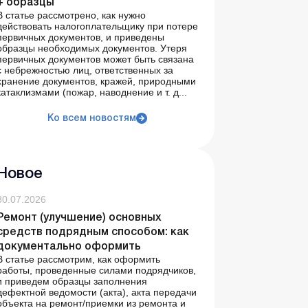
+ образцы
В статье рассмотрено, как нужно
действовать налогоплательщику при потере
первичных документов, и приведены
образцы необходимых документов. Утеря
первичных документов может быть связана
с небрежностью лиц, ответственных за
хранение документов, кражей, природными
катаклизмами (пожар, наводнение и т. д...
Ко всем новостям
Новое
30.07.2026
Ремонт (улучшение) основных
средств подрядным способом: как
документально оформить
В статье рассмотрим, как оформить
работы, проведенные силами подрядчиков,
и приведем образцы заполнения
дефектной ведомости (акта), акта передачи
объекта на ремонт/приемки из ремонта и