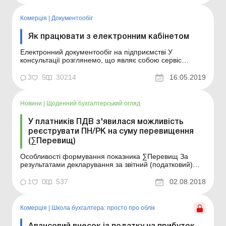
травень 2020 року. Про те, чому ризиково відправ...
Комерція
|
Документообiг
Як працювати з електронним кабінетом
Електронний документообіг на підприємстві У
консультації розглянемо, що являє собою сервіс
«Електронний кабінет» (далі – ЕК), як у ньому
працювати та в чому його переваги та недоліки. Як
3
5
30214
16.05.2019
улаштований ЕК Сервіс був розроблений ДФС і
розміщений на її офіційному сайті. Сервіс складаєт...
Новини
|
Щоденний бухгалтерський огляд
У платників ПДВ з'явилася можливість
реєструвати ПН/РК на суму перевищення
(∑Перевищ)
Особливості формування показника ∑Перевищ За
результатами декларування за звітний (податковий)
період червень 2018 року на підставі даних, зазначених
платниками ПДВ у додатках 1, 5 до податкової
1
0
537
02.08.2018
декларації з ПДВ за новими формами, з урахуванням
змін, внесених наказом Мінфіну від 23.03.2018 р. №...
Комерція
|
Школа бухгалтера: просто про облік