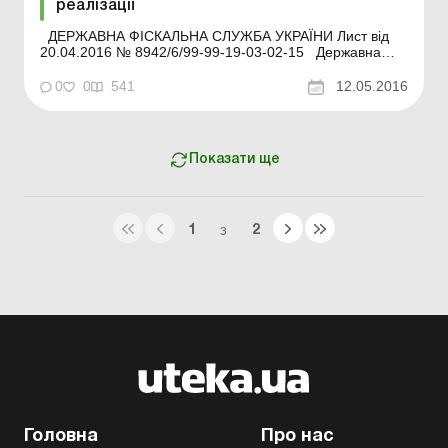
реалізації
ДЕРЖАВНА ФІСКАЛЬНА СЛУЖБА УКРАЇНИ Лист від
20.04.2016 № 8942/6/99-99-19-03-02-15 Державна
фіскальна служба України розглянула звернення
платника податку щодо оподаткування податком на
0
0
541
12.05.2016
додану вартість суми перевищення фактичної
собівартості сільськогосподарської продукції над до...
Показати ще
1
2
З
Головна
Про нас