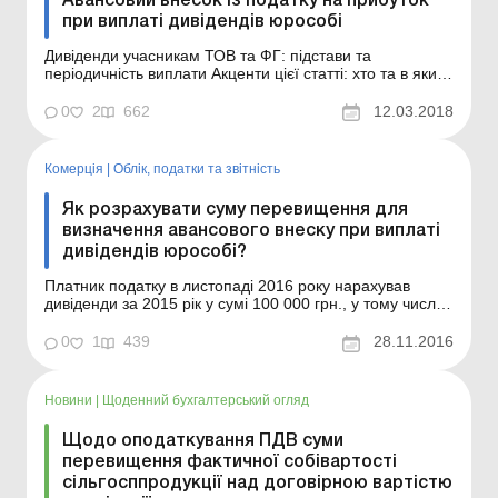
Авансовий внесок із податку на прибуток
при виплаті дивідендів юрособі
Дивіденди учасникам ТОВ та ФГ: підстави та
періодичність виплати Акценти цієї статті: хто та в яких
випадках має сплачувати авансовий внесок із податку
на прибуток (далі – авансовий внесок) у разі виплати
0
2
662
12.03.2018
дивідендів; як розраховується сума такого внеску; як
відображається авансовий внесок у зві...
Комерція
|
Облік, податки та звiтнiсть
Як розрахувати суму перевищення для
визначення авансового внеску при виплаті
дивідендів юрособі?
Платник податку в листопаді 2016 року нарахував
дивіденди за 2015 рік у сумі 100 000 грн., у тому числі
на користь: юридичної особи – 40 000 грн. (100 000
грн. х 40 %), фізичної особи – 60 000 грн. (100 000 грн.
0
1
439
28.11.2016
х 60 %). Об’єкт оподаткування за 2015 рік, визначений
у річній декларації, – 80 000 грн....
Новини
|
Щоденний бухгалтерський огляд
Щодо оподаткування ПДВ суми
перевищення фактичної собівартості
сільгосппродукції над договірною вартістю