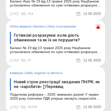
Баланс-Агро № 19 від 13 травня 2025 року Нацбанком
установлено обмеження по сумі готівкових розрахунків
для суб’єктів господарювання. У разі порушення цих
обмежень до суб’єкту господарювання може бути
0
3
254
12.05.2025
застосовано чималі штрафи. Ми розглянемо: у якій
сумі встановлено обмеження на роз...
Online видання «Баланс»
|
Каса та розрахунки
Готівкові розрахунки: коли діють
обмеження та як їх не порушити?
Баланс № 19 від 13 травня 2025 року Нацбанком
установлено обмеження по сумі готівкових розрахунків
для суб’єктів господарювання. У разі порушення цих
обмежень до суб’єкту господарювання може бути
0
3
97
12.05.2025
застосовано чималі штрафи. Ми розглянемо: у якій
сумі встановлено обмеження на розрахун...
Комерція
|
Облік, податки та звiтнiсть
Новий строк реєстрації зведених ПН/РК: як
не «заробити» ∑Перевищ
Податкова реформа – 2020: вивчаємо разом! У червні
2020 року платники ПДВ уперше зможуть скористатися
новим (подовженим) строком реєстрації в ЄРПН
зведених податкових накладних та розрахунків
0
5
15448
11.06.2020
коригування до них (далі – ПН/РК), складених за