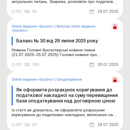
актуальних питань. Зокрема, розповіли про податкове
резидентство, уникнення подвійного оподаткування,
про вимоги до довідки про резидентський статус
0
0
86
29.07.2025
(форма, легалізація та переклад). Розібрали
«зарплатні» питання та підготували для вас спе...
Online видання «Баланс»
|
Випуски online видання
«Баланс»
Баланс № 30 від 29 липня 2025 року
Новини Головні бухгалтерські новини тижня
(21.07.2025–25.07.2025) Головні новини про
найважливіші зміни у законодавстві – оновлюється
щодня Зміст номеру Юридичні консультації
0
0
299
28.07.2025
Читати Легалізація довідок про податкове резидентство
для уникнення подвійного оподаткування: пози...
Online видання «Баланс»
|
Оподаткування
Як оформити розрахунок коригування до
податкової накладної на суму перевищення
бази оподаткування над договірною ціною
Із статті ви дізнаєтесь, як оформляти розрахунки
коригування до податкових накладних, виписаних на
суму перевищення бази обкладення ПДВ над
договірною ціною постачання. Баланс № 30 від 29
0
1
50
28.07.2025
липня 2025 року Якщо договірна ціна постачання