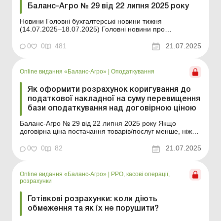
Баланс-Агро № 29 від 22 липня 2025 року
Новини Головні бухгалтерські новини тижня
(14.07.2025–18.07.2025) Головні новини про
найважливіші зміни у законодавстві – оновлюється
щодня Зміст номеру Правова допомога Читати Чи
0
0
481
21.07.2025
потрібно оформлювати рішення засновників ТОВ/ФГ
для розірвання договору суборенди Читати&nbs...
Online видання «Баланс-Агро»
|
Оподаткування
Як оформити розрахунок коригування до
податкової накладної на суму перевищення
бази оподаткування над договірною ціною
Баланс-Агро № 29 від 22 липня 2025 року Якщо
договірна ціна постачання товарів/послуг менше, ніж
мінімальна база оподаткування, визначена Податковим
кодексом, постачальник повинен донарахувати ПДВ на
0
0
82
21.07.2025
різницю між базою оподаткування і договірною ціною.
У таких випадках складається додаткова податков...
Online видання «Баланс-Агро»
|
РРО, касові операції,
розрахунки
Готівкові розрахунки: коли діють
обмеження та як їх не порушити?