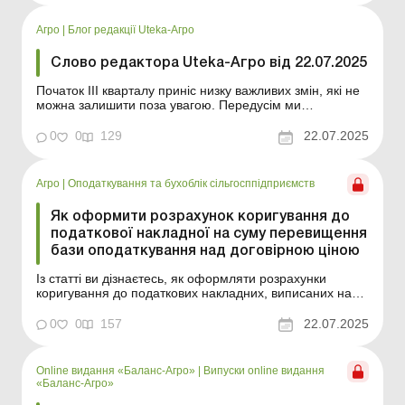
товарів/послуг менше, ніж мінімальна база
оподаткування, в...
Агро
|
Блог редакції Uteka-Агро
Слово редактора Uteka-Агро від 22.07.2025
Початок ІІІ кварталу приніс низку важливих змін, які не
можна залишити поза увагою. Передусім ми
розглянули оновлені вимоги до подання фінансової та
статистичної звітності. Також у нових матеріалах Uteka-
0
0
129
22.07.2025
Агро – практичні рекомендації щодо оформлення
податкової застави, суборенди, розрахунку ко...
Агро
|
Оподаткування та бухоблік сільгосппідприємств
Як оформити розрахунок коригування до
податкової накладної на суму перевищення
бази оподаткування над договірною ціною
Із статті ви дізнаєтесь, як оформляти розрахунки
коригування до податкових накладних, виписаних на
суму перевищення бази обкладення ПДВ над
договірною ціною постачання. Якщо договірна ціна
0
0
157
22.07.2025
постачання товарів/послуг менше, ніж мінімальна база
оподаткування, визначена Податковим кодексом,
постачальник...
Online видання «Баланс-Агро»
|
Випуски online видання
«Баланс-Агро»