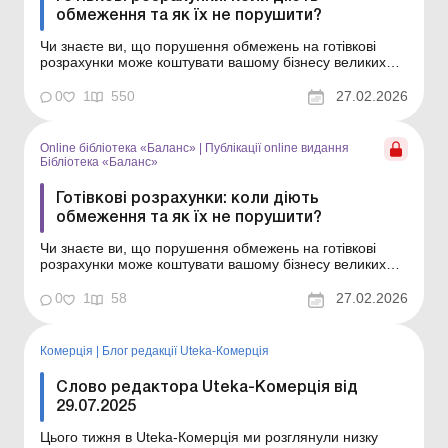
обмеження та як їх не порушити?
Чи знаєте ви, що порушення обмежень на готівкові
розрахунки може коштувати вашому бізнесу великих
штрафів? У статті розповідаємо, які ліміти діють у разі
розрахунків готівкою, як правильно оформити такі
0
1
550
27.02.2026
розрахунки та уникнути відповідальності! Нацбанком
установлено обмеження по сумі готівкових розра...
Online бібліотека «Баланс»
|
Публікації online видання
Бібліотека «Баланс»
Готівкові розрахунки: коли діють
обмеження та як їх не порушити?
Чи знаєте ви, що порушення обмежень на готівкові
розрахунки може коштувати вашому бізнесу великих
штрафів? У статті розповідаємо, які ліміти діють у разі
розрахунків готівкою, як правильно оформити такі
0
1
58
27.02.2026
розрахунки та уникнути відповідальності! Серія
Бібліотека «Баланс» Спецтема «...
Комерція
|
Блог редакції Uteka-Комерція
Слово редактора Uteka-Комерція від
29.07.2025
Цього тижня в Uteka-Комерція ми розглянули низку