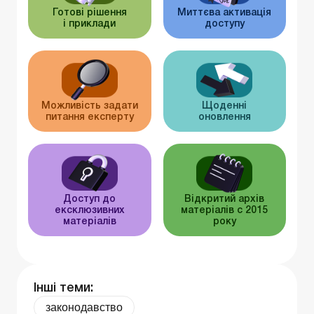
Готові рішення
Миттєва активація
і приклади
доступу
Можливість задати
Щоденні
питання експерту
оновлення
Доступ до
Відкритий архів
ексклюзивних
матеріалів c 2015
матеріалів
року
Інші теми:
законодавство