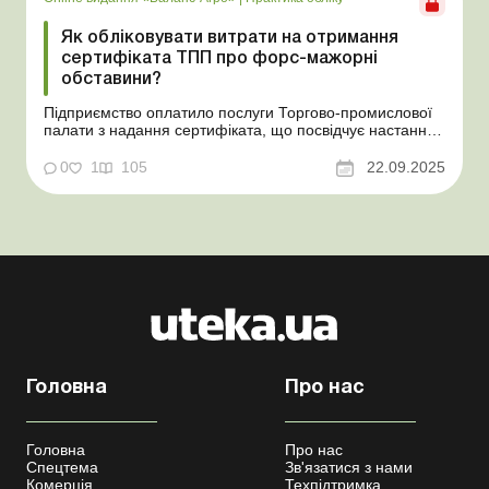
Як обліковувати витрати на отримання
сертифіката ТПП про форс-мажорні
обставини?
Підприємство оплатило послуги Торгово-промислової
палати з надання сертифіката, що посвідчує настання
форс-мажорних обставин. На які витрати та на який
бухгалтерський рахунок віднести суму такої оплати?
0
1
105
22.09.2025
Баланс-Агро № 38 від 23 вересня 2025 року Практична
ситуація Підприємство оплатило послуги Тор...
Головна
Про нас
Головна
Про нас
Спецтема
Зв'язатися з нами
Комерція
Техпідтримка