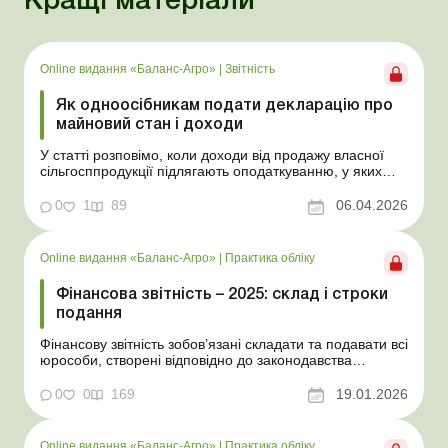
Кращі матеріали
Online видання «Баланс-Агро»
|
Звітність
Як одноосібникам подати декларацію про
майновий стан і доходи
У статті розповімо, коли доходи від продажу власної
сільгосппродукції підлягають оподаткуванню, у яких
випадках фізособа зобов’язана подати декларацію та
як визначити й задекларувати оподатковуваний дохід.
0
1
89
06.04.2026
Баланс-Агро № 14 від 7 квітня 2026 року На практиці
фізособи, які самостійно обробляют...
Online видання «Баланс-Агро»
|
Практика обліку
Фінансова звітність – 2025: склад і строки
подання
Фінансову звітність зобов’язані складати та подавати всі
юрособи, створені відповідно до законодавства
України, а також філії та представництва юросіб,
створених згідно із законодавством іноземної держави.
0
0
169
19.01.2026
У статті розповімо, у які строки та за якими формами
потрібно подавати фінзвітність, у...
Online видання «Баланс-Агро»
|
Практика обліку