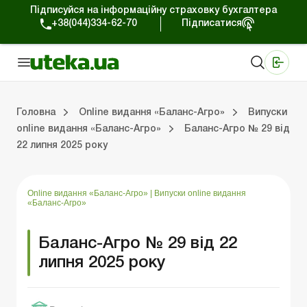
Підписуйся на інформаційну страховку бухгалтера
+38(044)334-62-70
Підписатися
Медичні КНП
Online видання «Баланс»
Online видання «Баланс-Агро»
Online бібліотека «Баланс»
Портал Баланс-Бюджет
Сервіси Баланс-Бюджет
Свiт позитива
Випуски online видання «Баланс-Агро»
Земельні відносини
Вирішуємо проблеми разом
Довідкова інформація
Головна
Online видання «Баланс-Агро»
Випуски
online видання «Баланс-Агро»
Баланс-Агро № 29 від
22 липня 2025 року
Баланс-Агро»
ція
Правова допомога
Фермерським господарствам
РРО, касові операції, розрахунки
Практика обліку
Відповіді на питання
Державна підтримка
Online видання «Баланс-Агро»
|
Випуски online видання
«Баланс-Агро»
Баланс-Агро № 29 від 22
липня 2025 року