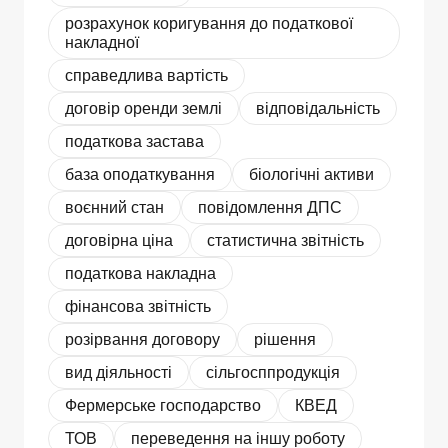
розрахунок коригування до податкової
накладної
справедлива вартість
договір оренди землі
відповідальність
податкова застава
база оподаткування
біологічні активи
воєнний стан
повідомлення ДПС
договірна ціна
статистична звітність
податкова накладна
фінансова звітність
розірвання договору
рішення
вид діяльності
сільгосппродукція
Фермерське господарство
КВЕД
ТОВ
переведення на іншу роботу