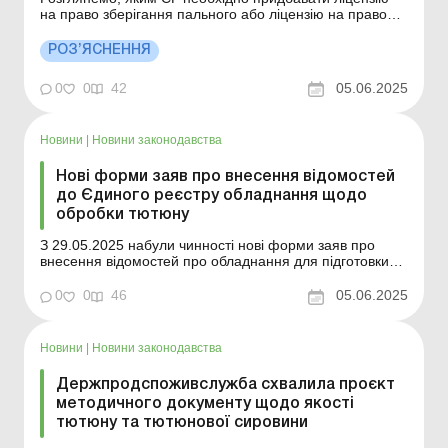
на право зберігання пального або ліцензію на право
зберігання пального виключно для потреб власного
споживання та/або промислової переробки. Більше
РОЗ’ЯСНЕННЯ
за темою: Ліцензія на пальне, алкогольні та тютюнові
вироби: порядок отримання, сплати, анулюван...
0
0
42
05.06.2025
Новини
|
Новини законодавства
Нові форми заяв про внесення відомостей
до Єдиного реєстру обладнання щодо
обробки тютюну
З 29.05.2025 набули чинності нові форми заяв про
внесення відомостей про обладнання для підготовки
або обробки тютюну, тютюнової сировини,
промислового виробництва тютюнових виробів до
0
0
46
05.06.2025
Єдиного реєстру обладнання, Порядок їх заповнення,
форма витягу з Єдиного реєстру обладнання. З 29
травня 2025 року...
Новини
|
Новини законодавства
Держпродспоживслужба схвалила проєкт
методичного документу щодо якості
тютюну та тютюнової сировини