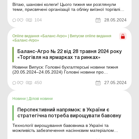
Вітаю, шановні колеги! Цього тижня ми розглянули
теми, присвячені організації та обліку виїзної торгівлі
сільгосппродукцією. Організаційні питання в разі
виїзної торгівлі. Якщо агропідприємство вирішило
0
0
104
28.05.2024
продавати свою сільгосппродукцію на ринках і
ярмарках, то спочатку йому потрібно виконати низку...
Online видання «Баланс-Агро»
|
Випуски online видання
«Баланс-Агро»
Баланс-Агро № 22 від 28 травня 2024 року
«Торгівля на ярмарках та ринках»
Новини Випуск: Головні бухгалтерські новини тижня
(20.05.2024–24.05.2024) Головні новини про
найважливіші зміни у законодавстві – оновлюється
щодня Продаж сільгосппродукції на ринках та
0
0
450
27.05.2024
ярмарках: організація, бухоблік, оподаткування У
гарячу пору збору овочів та фруктів пе...
Новини
|
Ділові новини
Перспективний напрямок: в України є
стратегічна потреба вирощувати бавовну
Технології вирощування бавовника в Україні та
можливість забезпечення насіннєвим матеріалом
фермерів обговорили на семінарі «Вирощування