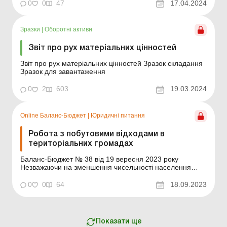
нішевих культур» під головуванням першого заступника
0
0
47
17.04.2024
Міністра аграрної політики та продовольства Тараса
Висоцького. У заході взяли участь народн...
Зразки
|
Оборотні активи
Звіт про рух матеріальних цінностей
Звіт про рух матеріальних цінностей Зразок складання
Зразок для завантаження
0
2
603
19.03.2024
Online Баланс-Бюджет
|
Юридичні питання
Робота з побутовими відходами в
територіальних громадах
Баланс-Бюджет № 38 від 19 вересня 2023 року
Незважаючи на зменшення чисельності населення
країни, обсяги утворення побутових відходів на
підконтрольній Україні території продовжують
0
0
64
18.09.2023
збільшуватися, і за всіма прогнозами така тенденція
збережеться й надалі. Розв'язання цієї проблеми
почалося ще в дов...
Показати ще