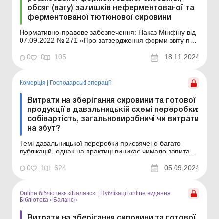
обсяг (вагу) залишків неферментованої та
ферментованої тютюнової сировини
Нормативно-правове забезпечення: Наказ Мінфіну від
07.09.2022 № 271 «Про затвердження форми звіту про
обсяги імпорту неферментованої (непереробленої)
тютюнової сировини, обсяги придбаної тютюнової
0
0
105
18.11.2024
сировини в осіб, які виробляють тютюнову сировину на
митній території України, обсяги виробниц...
Комерція
|
Господарські операції
Витрати на зберігання сировини та готової
продукції в давальницькій схемі переробки:
собівартість, загальновиробничі чи витрати
на збут?
Темі давальницької переробки присвячено багато
публікацій, однак на практиці виникає чимало запитань.
У цьому матеріалі зупинимося на питаннях щодо
витрат на зберігання у давальницькій схемі переробки:
0
1
624
05.09.2024
що входить до витрат на зберігання та «чиї» це витрати
– замовника чи виконавця,...
Online бібліотека «Баланс»
|
Публікації online видання
Бібліотека «Баланс»
Витрати на зберігання сировини та готової