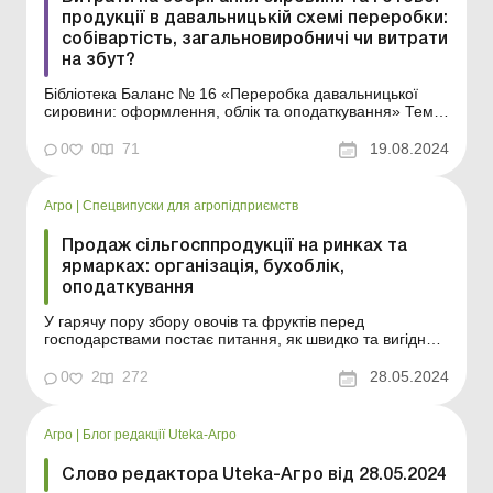
продукції в давальницькій схемі переробки:
собівартість, загальновиробничі чи витрати
на збут?
Бібліотека Баланс № 16 «Переробка давальницької
сировини: оформлення, облік та оподаткування» Темі
давальницької переробки присвячено багато
публікацій, однак на практиці виникає чимало запитань.
0
0
71
19.08.2024
У цьому матеріалі зупинимося на питаннях щодо
витрат на зберігання у давальницькій схемі пе...
Агро
|
Спецвипуски для агропідприємств
Продаж сільгосппродукції на ринках та
ярмарках: організація, бухоблік,
оподаткування
У гарячу пору збору овочів та фруктів перед
господарствами постає питання, як швидко та вигідно
реалізувати таку сільгосппродукцію. Одним із способів
є торгівля на ринках та ярмарках, тобто виїзна торгівля.
0
2
272
28.05.2024
Виїзна торгівля є однією з форм позамагазинного
продажу товарів, за якої приміщення не мають...
Агро
|
Блог редакції Uteka-Агро
Слово редактора Uteka-Агро від 28.05.2024