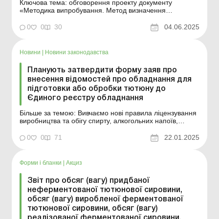
Ключова тема: обговорення проекту документу
«Методика випробування. Метод визначення
зараженості тютюну, тютюнової сировини, тютюнових
відходів». Заступник Голови Державної служби України
0
0
30
04.06.2025
з питань безпечності харчових продуктів та захисту
споживачів з питань цифрового розвитку, цифрових ...
Новини
|
Новини законодавства
Планують затвердити форму заяв про
внесення відомостей про обладнання для
підготовки або обробки тютюну до
Єдиного реєстру обладнання
Більше за темою: Вивчаємо нові правила ліцензування
виробництва та обігу спирту, алкогольних напоїв,
тютюну та пального Міністерство фінансів 21 січня
оприлюднило проєкт наказу «Про затвердження форм
0
0
71
22.01.2025
заяв про внесення відомостей про обладнання для
підготовки або обробки тютюну, тютю...
Форми і бланки
|
Акциз
Звіт про обсяг (вагу) придбаної
неферментованої тютюнової сировини,
обсяг (вагу) виробленої ферментованої
тютюнової сировини, обсяг (вагу)
реалізованої ферментованої сировини,