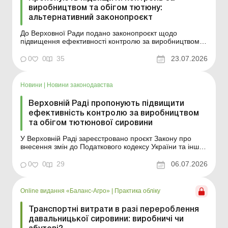
виробництвом та обігом тютюну:
альтернативний законопроєкт
До Верховної Ради подано законопроєкт щодо
підвищення ефективності контролю за виробництвом
та обігом тютюнової сировини та удосконалення
застосування ризикорієнтованого підходу під час
0
0
35
23.07.2026
здійснення фінансового моніторингу. Що передбачає
документ? Більше за темою: Ліцензія на пальне,
алкогольні та тю...
Новини
|
Новини законодавства
Верховній Раді пропонують підвищити
ефективність контролю за виробництвом
та обігом тютюнової сировини
У Верховній Раді зареєстровано проєкт Закону про
внесення змін до Податкового кодексу України та інших
законів України щодо підвищення ефективності
контролю за виробництвом та обігом тютюнової
0
0
29
06.07.2026
сировини. Більше за темою: Ліцензія на пальне,
алкогольні та тютюнові вироби: порядок отримання,
сплати, а...
Online видання «Баланс-Агро»
|
Практика обліку
Транспортні витрати в разі перероблення
давальницької сировини: виробничі чи