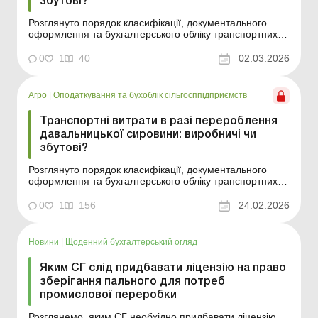
збутові?
Розглянуто порядок класифікації, документального
оформлення та бухгалтерського обліку транспортних
витрат у замовника в разі перероблення давальницької
сировини. Баланс-Агро № 9 від 3 березня 2026 року
0
1
40
02.03.2026
Так звані «давальницькі операції» супроводжуються
витратами не лише на перероблення ...
Агро
|
Оподаткування та бухоблік сільгосппідприємств
Транспортні витрати в разі перероблення
давальницької сировини: виробничі чи
збутові?
Розглянуто порядок класифікації, документального
оформлення та бухгалтерського обліку транспортних
витрат у замовника в разі перероблення давальницької
сировини. Так звані «давальницькі операції»
0
1
156
24.02.2026
супроводжуються витратами не лише на перероблення
сировини, а й на транспортування цієї сиро...
Новини
|
Щоденний бухгалтерський огляд
Яким СГ слід придбавати ліцензію на право
зберігання пального для потреб
промислової переробки
Розглянемо, яким СГ необхідно придбавати ліцензію