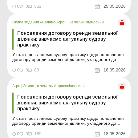
найважливіші зміни у законодавстві – оновлюється
щодня Зміст номеру Правова допомога Читати Штраф
0
0
562
25.05.2026
за неподання звіту про транспорт до ТЦК: судова
практика Читати Отримано запит від о...
Online видання «Баланс-Агро»
|
Земельні відносини
Поновлення договору оренди земельної
ділянки: вивчаємо актуальну судову
практику
У статті розглянемо судову практику щодо поновлення
договору оренди земельної ділянки, укладеного до
15.07.2020. Баланс-Агро № 20 від 19 травня 2026 року
З 15.07.2020 змінився порядок поновлення договору
0
0
83
18.05.2026
оренди земельної ділянки. Із цієї дати сторони
отримали можливість передбачати в договорі у...
Агро
|
Земля та земельні правовідносини
Поновлення договору оренди земельної
ділянки: вивчаємо актуальну судову
практику
У статті розглянемо судову практику щодо поновлення
договору оренди земельної ділянки, укладеного до
15.07.2020. З 15.07.2020 змінився порядок поновлення
договору оренди земельної ділянки. Із цієї дати
0
0
189
18.05.2026