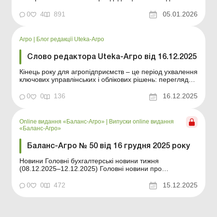
наслідки у такому випадку можуть бути. Давно не
секрет, що через обмеженість ресурсів
0
4
891
05.01.2026
сільськогосподарських земель в Україні аграрії
намагаються матеріально зацікавити орендодавців в
укладенні договорі...
Агро
|
Блог редакції Uteka-Агро
Слово редактора Uteka-Агро від 16.12.2025
Кінець року для агропідприємств – це період ухвалення
ключових управлінських і облікових рішень: перегляд
земельних договорів, перевірка податкового статусу,
врегулювання питань оплати праці та завершення
0
0
136
16.12.2025
облікових процедур виробничого циклу. Саме тому в
цьому анонсі зібрано матеріали, які доп...
Online видання «Баланс-Агро»
|
Випуски online видання
«Баланс-Агро»
Баланс-Агро № 50 від 16 грудня 2025 року
Новини Головні бухгалтерські новини тижня
(08.12.2025–12.12.2025) Головні новини про
найважливіші зміни у законодавстві – оновлюється
щодня Зміст номеру Земельні відносини Читати У
0
0
472
15.12.2025
складі юридичної особи є учасники-нерезиденти: які
земельні ділянки може придбати така юросо...