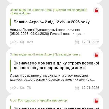
кадрові зміни. Матеріали побудовані так, щоб
допомогти вам ухвалювати виважені рішення – від
захист...
Online видання «Баланс-Агро»
|
Випуски online видання
«Баланс-Агро»
Баланс-Агро № 2 від 13 січня 2026 року
Новини Головні бухгалтерські новини тижня
(05.01.2026–09.01.2026) Головні новини про
найважливіші зміни у законодавстві – оновлюється
щодня Зміст номеру Правова допомога Читати Як
0
0
829
12.01.2026
припинити право власності на зруйновану внаслідок
війни нерухомість Читати Визначаємо м...
Online видання «Баланс-Агро»
|
Правова допомога
Визначаємо момент відліку строку позовної
давності за договором оренди землі
У статті розглянемо, як визначити строк позовної
давності за договорами оренди земельних ділянок.
Баланс-Агро № 2 від 13 січня 2026 року Строки
давності за госпдоговорами: коли можна списати
0
0
78
12.01.2026
заборгованість? З 12.03.2020 строки позовної давності
було продовжено на період дії карантину. Карантин
ска...
Агро
|
Господарські операції в агросекторі