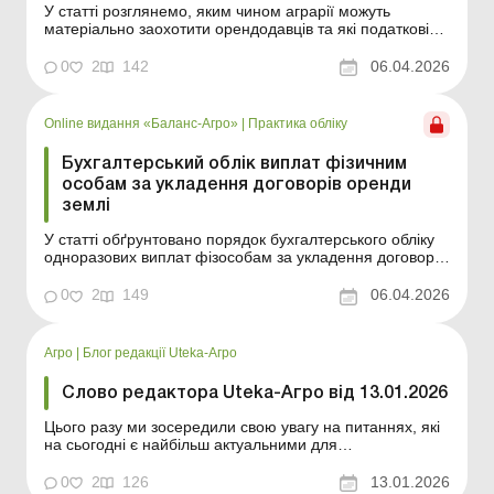
У статті розглянемо, яким чином аграрії можуть
матеріально заохотити орендодавців та які податкові
наслідки у такому випадку можуть бути. Баланс-Агро №
14 від 7 квітня 2026 року Давно не секрет, що через
0
2
142
06.04.2026
обмеженість ресурсів сільськогосподарських земель в
Україні аграрії намагаються матеріально за...
Online видання «Баланс-Агро»
|
Практика обліку
Бухгалтерський облік виплат фізичним
особам за укладення договорів оренди
землі
У статті обґрунтовано порядок бухгалтерського обліку
одноразових виплат фізособам за укладення договорів
оренди землі. Баланс-Агро № 14 від 7 квітня 2026 року
На практиці агропідприємства нерідко здійснюють
0
2
149
06.04.2026
одноразові виплати власникам земельних ділянок
(пайовикам) у зв’язку з укладенням дог...
Агро
|
Блог редакції Uteka-Агро
Слово редактора Uteka-Агро від 13.01.2026
Цього разу ми зосередили свою увагу на питаннях, які
на сьогодні є найбільш актуальними для
агропідприємств: земельні відносини в умовах війни,
податкові новації, орендні ризики, облік виплат та
0
2
126
13.01.2026