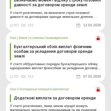
Визначаємо момент відліку строку позовної
давності за договором оренди землі
У статті розглянемо, як визначити строк позовної
давності за договорами оренди земельних ділянок.
Строки давності за госпдоговорами: коли можна
списати заборгованість? З 12.03.2020 строки позовної
0
1
163
12.01.2026
давності було продовжено на період дії карантину.
Карантин скасували з 01.07.2023. Але із цієї дати стр...
Агро
|
Земля та земельні правовідносини
Бухгалтерський облік виплат фізичним
особам за укладення договорів оренди
землі
У статті обґрунтовано порядок бухгалтерського обліку
одноразових виплат фізособам за укладення договорів
оренди землі. На практиці агропідприємства нерідко
здійснюють одноразові виплати власникам земельних
2
2
313
07.01.2026
ділянок (пайовикам) у зв’язку з укладенням договорів
оренди землі. Такі виплати зазвичай...
Агро
|
Господарські операції в агросекторі
Додаткові виплати за договором оренди
У статті розглянемо, яким чином аграрії можуть
матеріально заохотити орендодавців та які податкові