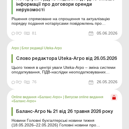
інформації про договори оренди
нерухомості
Рішення спрямоване на спрощення та актуалізацію
порядку подання нотаріусами повідомлень про
нотаріальне посвідчення договорів оренди об’єктів
нерухомості до контролюючих органів. Більше за
0
0
81
05.06.2026
темою: Коли потрібно посвідчувати договір у нотаріуса
Як визначити та продовжити строк дії договору оре...
Агро
|
Блог редакції Uteka-Агро
Слово редактора Uteka-Агро від 26.05.2026
Цього тижня в центрі уваги Uteka-Агро – зміна системи
оподаткування, ПДВ-наслідки неоподатковуваних
операцій, земельна оренда та організація обліку в
агробізнесі. Також розбираємо практичні ситуації із
0
0
76
26.05.2026
запитами податкових органів, судову практику щодо
звітності до ТЦК і складні кадрові питання...
Online видання «Баланс-Агро»
|
Випуски online видання
«Баланс-Агро»
Баланс-Агро № 21 від 26 травня 2026 року
Новини Головні бухгалтерські новини тижня
(18.05.2026–22.05.2026) Головні новини про