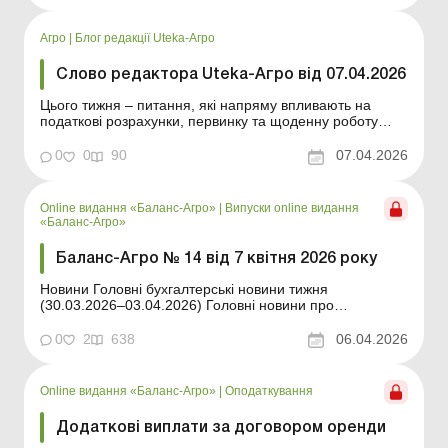
сторони отримали можливість передбачати в договорі
умову про поновлення. У такому разі в останній ...
Агро
|
Блог редакції Uteka-Агро
Слово редактора Uteka-Агро від 07.04.2026
Цього тижня – питання, які напряму впливають на
податкові розрахунки, первинку та щоденну роботу
бухгалтера. Зокрема, НГО, нові правила
документування та окремі нестандартні операції.
0
0
90
07.04.2026
Дорогі читачі! Цього тижня – питання, які напряму
впливають на податкові розрахунки, первинку та
щоденн...
Online видання «Баланс-Агро»
|
Випуски online видання
«Баланс-Агро»
Баланс-Агро № 14 від 7 квітня 2026 року
Новини Головні бухгалтерські новини тижня
(30.03.2026–03.04.2026) Головні новини про
найважливіші зміни у законодавстві – оновлюється
щодня Зміст номеру Правова допомога Читати Який
0
2
638
06.04.2026
документ підтверджує нормативну грошову оцінку
земельної ділянки для розрахунку податків З...
Online видання «Баланс-Агро»
|
Оподаткування
Додаткові виплати за договором оренди