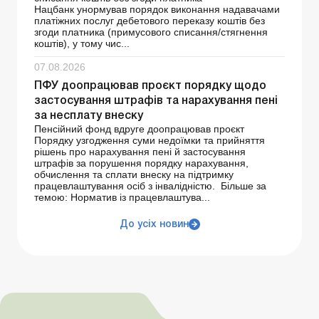
Нацбанк унормував порядок виконання надавачами
платіжних послуг дебетового переказу коштів без
згоди платника (примусового списання/стягнення
коштів), у тому чис...
07.08.2026
ПФУ доопрацював проєкт порядку щодо
застосування штрафів та нарахування пені
за несплату внеску
Пенсійний фонд вдруге доопрацював проєкт
Порядку узгодження суми недоїмки та прийняття
рішень про нарахування пені й застосування
штрафів за порушення порядку нарахування,
обчислення та сплати внеску на підтримку
працевлаштування осіб з інвалідністю. Більше за
темою: Норматив із працевлаштува...
До усіх новин