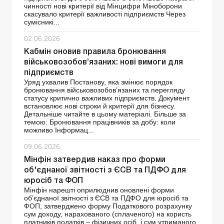
чинності нові критерії від Мінцифри Міноборони
скасувало критерії важливості підприємств Через
сумісникі...
02.06.2026
Кабмін оновив правила бронювання
військовозобов’язаних: нові вимоги для
підприємств
Уряд ухвалив Постанову, яка змінює порядок
бронювання військовозобов’язаних та перегляду
статусу критично важливих підприємств. Документ
встановлює нові строки й критерії для бізнесу.
Детальніше читайте в цьому матеріалі. Більше за
темою: Бронювання працівників за добу: коли
можливо Інформац...
09.06.2026
Мінфін затвердив наказ про форми
об'єднаної звітності з ЄСВ та ПДФО для
юросіб та ФОП
Мінфін нарешті оприлюднив оновлені форми
об’єднаної звітності з ЄСВ та ПДФО для юросіб та
ФОП, затверджено форму Податкового розрахунку
сум доходу, нарахованого (сплаченого) на користь
платників податків – фізичних осіб, і сум утриманого