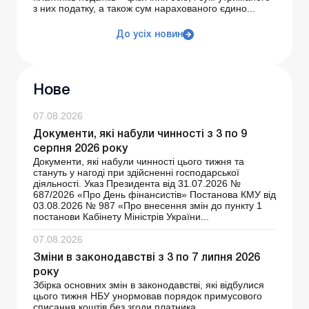
з них податку, а також сум нарахованого єдино...
До усіх новин
Нове
07.08.2026
Документи, які набули чинності з 3 по 9
серпня 2026 року
Документи, які набули чинності цього тижня та
стануть у нагоді при здійсненні господарської
діяльності. Указ Президента від 31.07.2026 №
687/2026 «Про День фінансистів» Постанова КМУ від
03.08.2026 № 987 «Про внесення змін до пункту 1
постанови Кабінету Міністрів України...
07.08.2026
Зміни в законодавстві з 3 по 7 липня 2026
року
Збірка основних змін в законодавстві, які відбулися
цього тижня НБУ унормовав порядок примусового
списання коштів без згоди платника