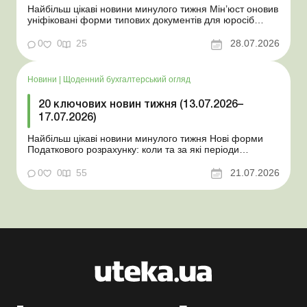
Найбільш цікаві новини минулого тижня Мін’юст оновив
уніфіковані форми типових документів для юросіб
Мінекономіки відкликало новину про створення
координаційного центру з організації бронювання У
0
0
25
28.07.2026
працівника виявлено статус «у розшуку»: що потрібно
знати роботодавцям Закон про ВП...
Новини
|
Щоденний бухгалтерський огляд
20 ключових новин тижня (13.07.2026–
17.07.2026)
Найбільш цікаві новини минулого тижня Нові форми
Податкового розрахунку: коли та за які періоди
звітувати Порядок оформлення та переоформлення
відстрочки від призову під час мобілізації удосконалено
0
0
55
21.07.2026
Кабмін утворив Координаційний центр з організації
бронювання військовозобов’язаних Верховна ...