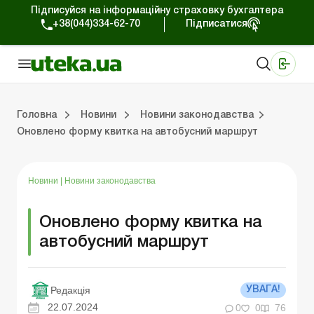
Підписуйся на інформаційну страховку бухгалтера
+38(044)334-62-70
Підписатися
Медичні КНП
Online видання «Баланс»
Online видання «Баланс-Агро»
Online бібліотека «Баланс»
Портал Баланс-Бюджет
Сервіси Баланс-Бюджет
Свiт позитива
Робота з приватними підприємцями
Господарські операції
Юридичні консультації
Спецвипуски для комерційних підприємств
Блог редакції Uteka-Комерція
Зо
Об
Сх
Головна
Новини
Новини законодавства
Оновлено форму квитка на автобусний маршрут
дприємцями
ації
риємств
Зовнішньоекономічна діяльність
Облік, податки та звiтнiсть
Схеми бухгалтерських проводок
Школа бухгалтера: просто про облік
Фінансовий аудит
Приватний підприєме
Інструкції для роботи
Новини
|
Новини законодавства
Оновлено форму квитка на
автобусний маршрут
Редакція
УВАГА!
22.07.2024
0
0
76