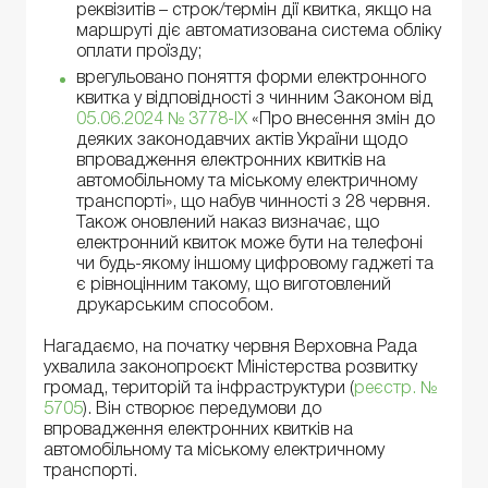
реквізитів – строк/термін дії квитка, якщо на
маршруті діє автоматизована система обліку
оплати проїзду;
врегульовано поняття форми електронного
квитка у відповідності з чинним Законом від
05.06.2024 № 3778-IX
«Про внесення змін до
деяких законодавчих актів України щодо
впровадження електронних квитків на
автомобільному та міському електричному
транспорті», що набув чинності з 28 червня.
Також оновлений наказ визначає, що
електронний квиток може бути на телефоні
чи будь-якому іншому цифровому гаджеті та
є рівноцінним такому, що виготовлений
друкарським способом.
Нагадаємо, на початку червня Верховна Рада
ухвалила законопроєкт Міністерства розвитку
громад, територій та інфраструктури (
реєстр. №
5705
). Він створює передумови до
впровадження електронних квитків на
автомобільному та міському електричному
транспорті.