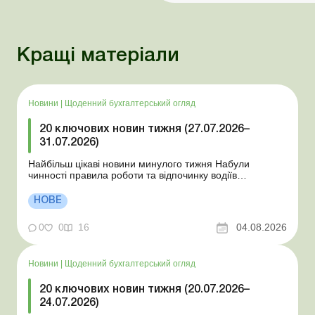
Кращі матеріали
Новини
|
Щоденний бухгалтерський огляд
20 ключових новин тижня (27.07.2026–
31.07.2026)
Найбільш цікаві новини минулого тижня Набули
чинності правила роботи та відпочинку водіїв
Президент підписав закони про мобілізацію та воєнний
стан Для сільгосппідприємств і ФОП запроваджено нові
НОВЕ
одноразові статистичні форми З 2 серпня змінюється
порядок зарахування окремих періодів роботи до стр...
0
0
16
04.08.2026
Новини
|
Щоденний бухгалтерський огляд
20 ключових новин тижня (20.07.2026–
24.07.2026)