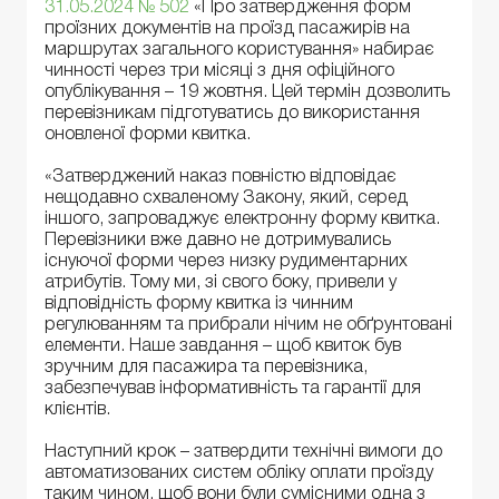
31.05.2024 № 502
«Про затвердження форм
проїзних документів на проїзд пасажирів на
маршрутах загального користування» набирає
чинності через три місяці з дня офіційного
опублікування – 19 жовтня. Цей термін дозволить
перевізникам підготуватись до використання
оновленої форми квитка.
«Затверджений наказ повністю відповідає
нещодавно схваленому Закону, який, серед
іншого, запроваджує електронну форму квитка.
Перевізники вже давно не дотримувались
існуючої форми через низку рудиментарних
атрибутів. Тому ми, зі свого боку, привели у
відповідність форму квитка із чинним
регулюванням та прибрали нічим не обґрунтовані
елементи. Наше завдання – щоб квиток був
зручним для пасажира та перевізника,
забезпечував інформативність та гарантії для
клієнтів.
Наступний крок – затвердити технічні вимоги до
автоматизованих систем обліку оплати проїзду
таким чином, щоб вони були сумісними одна з