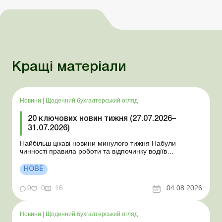
Кращі матеріали
Новини
|
Щоденний бухгалтерський огляд
20 ключових новин тижня (27.07.2026–
31.07.2026)
Найбільш цікаві новини минулого тижня Набули
чинності правила роботи та відпочинку водіїв
Президент підписав закони про мобілізацію та воєнний
стан Для сільгосппідприємств і ФОП запроваджено нові
НОВЕ
одноразові статистичні форми З 2 серпня змінюється
порядок зарахування окремих періодів роботи до стр...
0
0
16
04.08.2026
Новини
|
Щоденний бухгалтерський огляд