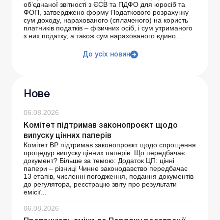
об’єднаної звітності з ЄСВ та ПДФО для юросіб та
ФОП, затверджено форму Податкового розрахунку
сум доходу, нарахованого (сплаченого) на користь
платників податків – фізичних осіб, і сум утриманого
з них податку, а також сум нарахованого єдино...
До усіх новин
Нове
06.08.2026
Комітет підтримав законопроєкт щодо
випуску цінних паперів
Комітет ВР підтримав законопроєкт щодо спрощення
процедур випуску цінних паперів. Що передбачає
документ? Більше за темою: Додаток ЦП: цінні
папери – різниці Чинне законодавство передбачає
13 етапів, численні погодження, подання документів
до регулятора, реєстрацію звіту про результати
емісії...
06.08.2026