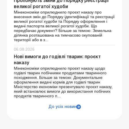
Пропонують зміни до Порядку реєстрації
великої рогатої худоби
Мінекономіки оприлюднило проєкт наказу про
внесення змін до Порядку ідентифікації та реєстрації
великої рогатої худоби та Порядку оформлення і
видачі паспорта великої рогатої худоби. Що
передбачає документ? Більше за темою: Земельна
ділянка розташована на тимчасово окупованій
території або в з...
06.08.2026
Нові вимоги до годівлі тварин: проєкт
наказу
Мінекономіки оприлюднило проєкт наказу щодо
годівлі тварин побічними продуктами тваринного
походження. Більше за темою: Документальне
оформлення видачі кормів для годівлі тварин
Міністерство економіки презентувало проєкт наказу,
який встановлює вимоги до використання побічних
продуктів тваринного п...
До усіх новин