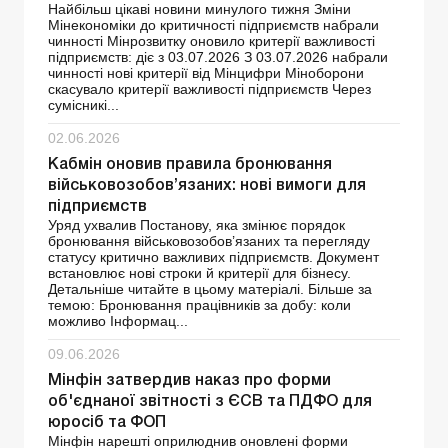
Найбільш цікаві новини минулого тижня Зміни
Мінекономіки до критичності підприємств набрали
чинності Мінрозвитку оновило критерії важливості
підприємств: діє з 03.07.2026 З 03.07.2026 набрали
чинності нові критерії від Мінцифри Міноборони
скасувало критерії важливості підприємств Через
сумісникі...
02.06.2026
Кабмін оновив правила бронювання
військовозобов’язаних: нові вимоги для
підприємств
Уряд ухвалив Постанову, яка змінює порядок
бронювання військовозобов’язаних та перегляду
статусу критично важливих підприємств. Документ
встановлює нові строки й критерії для бізнесу.
Детальніше читайте в цьому матеріалі. Більше за
темою: Бронювання працівників за добу: коли
можливо Інформац...
09.06.2026
Мінфін затвердив наказ про форми
об'єднаної звітності з ЄСВ та ПДФО для
юросіб та ФОП
Мінфін нарешті оприлюднив оновлені форми