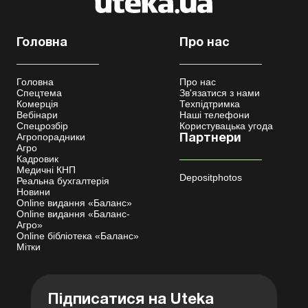
Головна
Про нас
Головна
Про нас
Спецтема
Зв'язатися з нами
Комерція
Техпідтримка
Вебінари
Наші телефони
Спецрозбір
Користувацька угода
Агропорадники
Партнери
Агро
Кадровик
Медичні КНП
Depositphotos
Реальна бухгалтерія
Новини
Online видання «Баланс»
Online видання «Баланс-
Агро»
Online бібліотека «Баланс»
Мітки
Підписатися на Uteka