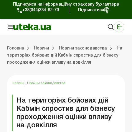
Підписуйся на інформаційну страховку бухгалтера
+38(044)334-62-70
Підписатися
Медичні КНП
Online видання «Баланс»
Online видання «Баланс-Агро»
Online бібліотека «Баланс»
Портал Баланс-Бюджет
Сервіси Баланс-Бюджет
Свiт позитива
Робота з приватними підприємцями
Господарські операції
Юридичні консультації
Спецвипуски для комерційних підприємств
Блог редакції Uteka-Комерція
Зо
Об
Сх
Головна
Новини
Новини законодавства
На
територіях бойових дій Кабмін спростив для бізнесу
проходження оцінки впливу на довкілля
дприємцями
ації
риємств
Зовнішньоекономічна діяльність
Облік, податки та звiтнiсть
Схеми бухгалтерських проводок
Школа бухгалтера: просто про облік
Фінансовий аудит
Приватний підприєме
Інструкції для роботи
Новини
|
Новини законодавства
На територіях бойових дій
Кабмін спростив для бізнесу
проходження оцінки впливу
на довкілля