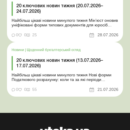
20 ключових новин тижня (20.07.2026–
24.07.2026)
Найбільш цікаві новини минулого тижня Мін’юст оновив
уніфіковані форми типових документів для юросіб
Мінекономіки відкликало новину про створення
координаційного центру з організації бронювання У
0
0
25
28.07.2026
працівника виявлено статус «у розшуку»: що потрібно
знати роботодавцям Закон про ВП...
Новини
|
Щоденний бухгалтерський огляд
20 ключових новин тижня (13.07.2026–
17.07.2026)
Найбільш цікаві новини минулого тижня Нові форми
Податкового розрахунку: коли та за які періоди
звітувати Порядок оформлення та переоформлення
відстрочки від призову під час мобілізації удосконалено
0
0
55
21.07.2026
Кабмін утворив Координаційний центр з організації
бронювання військовозобов’язаних Верховна ...