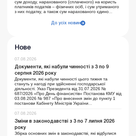
сум доходу, нарахованого (сплаченого) на користь
платників податків – фізичних осіб, і сум утриманого
з них податку, а також сум нарахованого єдино...
До усіх новин
Нове
07.08.2026
Документи, які набули чинності з 3 по 9
серпня 2026 року
Документи, які набули чинності цього тижня та
стануть у нагоді при здійсненні господарської
діяльності. Указ Президента від 31.07.2026 №
687/2026 «Про День фінансистів» Постанова КМУ від
03.08.2026 № 987 «Про внесення змін до пункту 1
постанови Кабінету Міністрів України...
07.08.2026
Зміни в законодавстві з 3 по 7 липня 2026
року
Збірка основних змін в законодавстві, які відбулися