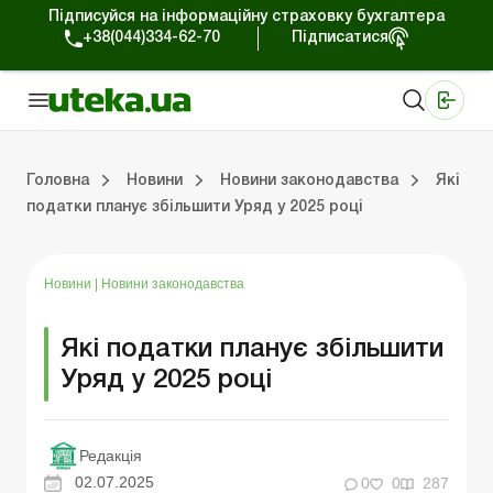
Підписуйся на інформаційну страховку бухгалтера
+38(044)334-62-70
Підписатися
Медичні КНП
Online видання «Баланс»
Online видання «Баланс-Агро»
Online бібліотека «Баланс»
Портал Баланс-Бюджет
Сервіси Баланс-Бюджет
Свiт позитива
Робота з приватними підприємцями
Господарські операції
Юридичні консультації
Спецвипуски для комерційних підприємств
Блог редакції Uteka-Комерція
Зо
Об
Сх
Головна
Новини
Новини законодавства
Які
податки планує збільшити Уряд у 2025 році
дприємцями
ації
риємств
Зовнішньоекономічна діяльність
Облік, податки та звiтнiсть
Схеми бухгалтерських проводок
Школа бухгалтера: просто про облік
Фінансовий аудит
Приватний підприєме
Інструкції для роботи
Новини
|
Новини законодавства
Які податки планує збільшити
Уряд у 2025 році
Редакція
02.07.2025
0
0
287