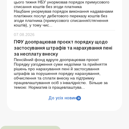
цього тижня НБУ унормовав порядок примусового
списання коштів без згоди платника
Нацбанк унормував порядок виконання надавачами
платіжних послуг дебетового переказу коштів без
згоди платника (примусового списання/стягнення
коштів), у тому чис...
07.08.2026
ПФУ доопрацював проєкт порядку щодо
застосування штрафів та нарахування пені
за несплату внеску
Пенсійний фонд вдруге доопрацював проєкт
Порядку узгодження суми недоїмки та прийняття
рішень про нарахування пені й застосування
штрафів за порушення порядку нарахування,
обчислення та сплати внеску на підтримку
працевлаштування осіб з інвалідністю. Більше за
темою: Норматив із працевлаштува...
До усіх новин