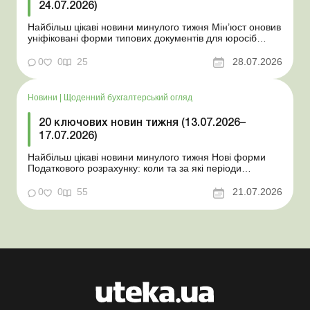
24.07.2026)
Найбільш цікаві новини минулого тижня Мін’юст оновив
уніфіковані форми типових документів для юросіб
Мінекономіки відкликало новину про створення
координаційного центру з організації бронювання У
0
0
25
28.07.2026
працівника виявлено статус «у розшуку»: що потрібно
знати роботодавцям Закон про ВП...
Новини
|
Щоденний бухгалтерський огляд
20 ключових новин тижня (13.07.2026–
17.07.2026)
Найбільш цікаві новини минулого тижня Нові форми
Податкового розрахунку: коли та за які періоди
звітувати Порядок оформлення та переоформлення
відстрочки від призову під час мобілізації удосконалено
0
0
55
21.07.2026
Кабмін утворив Координаційний центр з організації
бронювання військовозобов’язаних Верховна ...