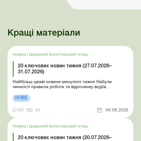
Кращі матеріали
Новини
|
Щоденний бухгалтерський огляд
20 ключових новин тижня (27.07.2026–
31.07.2026)
Найбільш цікаві новини минулого тижня Набули
чинності правила роботи та відпочинку водіїв
Президент підписав закони про мобілізацію та воєнний
стан Для сільгосппідприємств і ФОП запроваджено нові
НОВЕ
одноразові статистичні форми З 2 серпня змінюється
порядок зарахування окремих періодів роботи до стр...
0
0
16
04.08.2026
Новини
|
Щоденний бухгалтерський огляд
20 ключових новин тижня (20.07.2026–