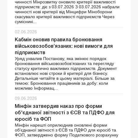
чинності Мінрозвитку оновило критерії важливості
підприємств: діє з 03.07.2026 З 03.07.2026 набрали
чинності нові критерії від Мінцифри Міноборони
скасувало критерії важливості підприємств Через
сумісникі...
02.06.2026
Кабмін оновив правила бронювання
військовозобов’язаних: нові вимоги для
підприємств
Уряд ухвалив Постанову, яка змінює порядок
бронювання військовозобов’язаних та перегляду
статусу критично важливих підприємств. Документ
встановлює нові строки й критерії для бізнесу.
Детальніше читайте в цьому матеріалі. Більше за
темою: Бронювання працівників за добу: коли
можливо Інформац...
09.06.2026
Мінфін затвердив наказ про форми
об'єднаної звітності з ЄСВ та ПДФО для
юросіб та ФОП
Мінфін нарешті оприлюднив оновлені форми
об’єднаної звітності з ЄСВ та ПДФО для юросіб та
ФОП, затверджено форму Податкового розрахунку