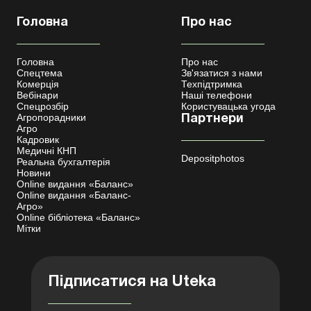
Головна
Про нас
Головна
Про нас
Спецтема
Зв'язатися з нами
Комерція
Техпідтримка
Вебінари
Наші телефони
Спецрозбір
Користувацька угода
Агропорадники
Партнери
Агро
Кадровик
Медичні КНП
Depositphotos
Реальна бухгалтерія
Новини
Online видання «Баланс»
Online видання «Баланс-
Агро»
Online бібліотека «Баланс»
Мітки
Підписатися на Uteka