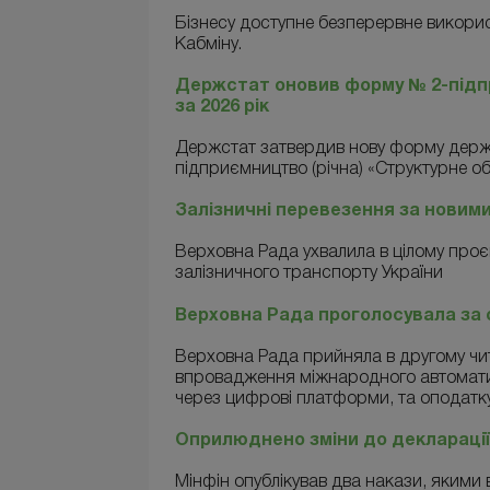
Бізнесу доступне безперервне викори
Кабміну.
Держстат оновив форму № 2-підпр
за 2026 рік
Держстат затвердив нову форму держ
підприємництво (річна) «Структурне о
Залізничні перевезення за новим
Верховна Рада ухвалила в цілому проє
залізничного транспорту України
Верховна Рада проголосувала за
Верховна Рада прийняла в другому чит
впровадження міжнародного автомати
через цифрові платформи, та оподатку
Оприлюднено зміни до декларації
Мінфін опублікував два накази, якими 