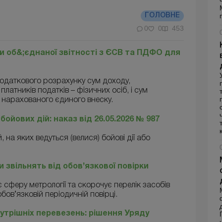
ГОЛОВНЕ
0
0
453
и об&;єднаної звітності з ЄСВ та ПДФО для
одаткового розрахунку сум доходу,
латників податків – фізичних осіб, і сум
м нарахованого єдиного внеску.
бойових дій: наказ від 26.05.2026 № 987
 на яких ведуться (велися) бойові дії або
и звільнять від обов’язкової повірки
 сферу метрології та скорочує перелік засобів
бов’язковій періодичній повірці.
утрішніх перевезень: рішення Уряду