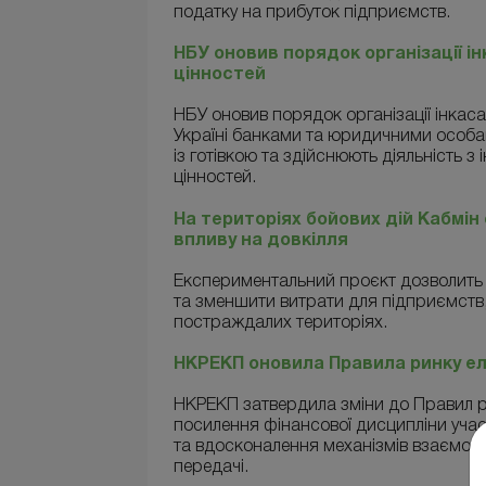
податку на прибуток підприємств.
НБУ оновив порядок організації і
цінностей
НБУ оновив порядок організації інкаса
Україні банками та юридичними особам
із готівкою та здійснюють діяльність з
цінностей.
На територіях бойових дій Кабмін
впливу на довкілля
Експериментальний проєкт дозволить 
та зменшити витрати для підприємств,
постраждалих територіях.
НКРЕКП оновила Правила ринку ел
НКРЕКП затвердила зміни до Правил ри
посилення фінансової дисципліни учас
та вдосконалення механізмів взаємод
передачі.