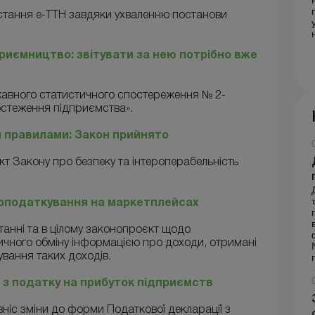
стання е-ТТН завдяки ухваленню постанови
иємництво: звітувати за нею потрібно вже
авного статистичного спостереження № 2-
бстеження підприємства».
и правилами: Закон прийнято
кт Закону про безпеку та інтероперабельність
 оподаткування на маркетплейсах
анні та в цілому законопроєкт щодо
чного обміну інформацією про доходи, отримані
вання таких доходів.
 з податку на прибуток підприємств
вніс зміни до форми Податкової декларації з