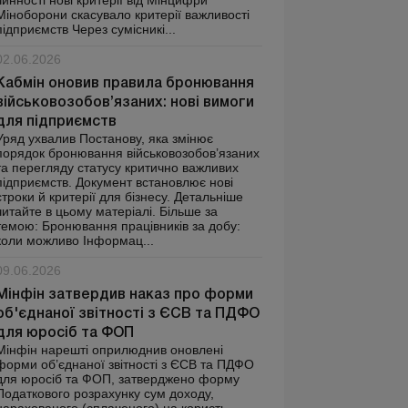
чинності нові критерії від Мінцифри
Міноборони скасувало критерії важливості
підприємств Через сумісникі...
02.06.2026
Кабмін оновив правила бронювання
військовозобов’язаних: нові вимоги
для підприємств
Уряд ухвалив Постанову, яка змінює
порядок бронювання військовозобов’язаних
та перегляду статусу критично важливих
підприємств. Документ встановлює нові
строки й критерії для бізнесу. Детальніше
читайте в цьому матеріалі. Більше за
темою: Бронювання працівників за добу:
коли можливо Інформац...
09.06.2026
Мінфін затвердив наказ про форми
об'єднаної звітності з ЄСВ та ПДФО
для юросіб та ФОП
Мінфін нарешті оприлюднив оновлені
форми об’єднаної звітності з ЄСВ та ПДФО
для юросіб та ФОП, затверджено форму
Податкового розрахунку сум доходу,