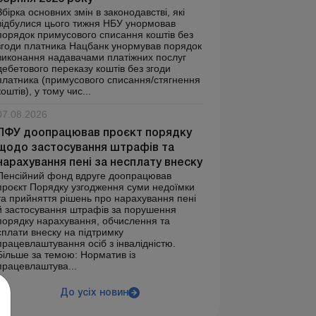
Збірка основних змін в законодавстві, які
відбулися цього тижня НБУ унормовав
порядок примусового списання коштів без
згоди платника Нацбанк унормував порядок
виконання надавачами платіжних послуг
дебетового переказу коштів без згоди
платника (примусового списання/стягнення
коштів), у тому чис...
07.08.2026
ПФУ доопрацював проєкт порядку
щодо застосування штрафів та
нарахування пені за несплату внеску
Пенсійний фонд вдруге доопрацював
проєкт Порядку узгодження суми недоїмки
та прийняття рішень про нарахування пені
й застосування штрафів за порушення
порядку нарахування, обчислення та
сплати внеску на підтримку
працевлаштування осіб з інвалідністю.
Більше за темою: Норматив із
працевлаштува...
До усіх новин