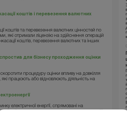
нкасації коштів і перевезення валютних
ції коштів та перевезення валютних цінностей по
и, які отримали ліцензію на здійснення операцій
 інкасації коштів, перевезення валютних та інших
 спростив для бізнесу проходження оцінки
скоротити процедуру оцінки впливу на довкілля
 які працюють або відновлюють діяльність на
ектроенергії
нку електричної енергії, спрямовані на
ників, підвищення прозорості ринкових операцій
ії між учасниками ринку й оператором системи