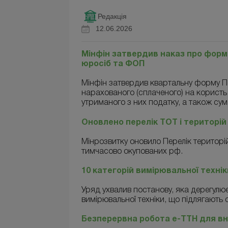
Редакція
12.06.2026
Мінфін затвердив наказ про форм
юросіб та ФОП
Мінфін затвердив квартальну форму П
нарахованого (сплаченого) на користь п
утриманого з них податку, а також су
Оновлено перелік ТОТ і територій 
Мінрозвитку оновило Перелік територій,
тимчасово окупованих рф.
10 категорій вимірювальної технік
Уряд ухвалив постанову, яка дерегулює
вимірювальної техніки, що підлягають о
Безперервна робота е-ТТН для вн