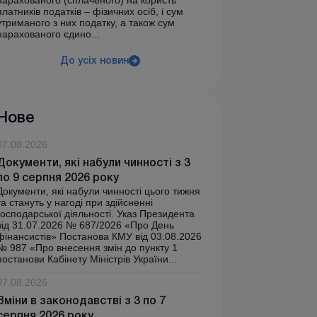
нарахованого (сплаченого) на користь
платників податків – фізичних осіб, і сум
утриманого з них податку, а також сум
нарахованого єдино...
До усіх новин
Нове
07.08.2026
Документи, які набули чинності з 3
по 9 серпня 2026 року
Документи, які набули чинності цього тижня
та стануть у нагоді при здійсненні
господарської діяльності. Указ Президента
від 31.07.2026 № 687/2026 «Про День
фінансистів» Постанова КМУ від 03.08.2026
№ 987 «Про внесення змін до пункту 1
постанови Кабінету Міністрів України...
07.08.2026
Зміни в законодавстві з 3 по 7
серпня 2026 року