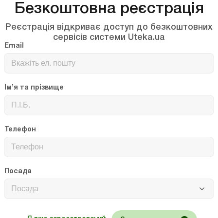
Безкоштовна реєстрація
рмлення та припинення дії дозволів на
Реєстрація відкриває доступ до безкоштовних
сервісів системи Uteka.ua
реоформлення та припинення дії дозволів на
Email
Ім’я та прізвище
Телефон
Посада
Посада
іть увагу!
 можете читати бухгалтерські новини від “Uteka.ua” у
, а обговорювати їх у наших соціальних мережах та інших
мах.