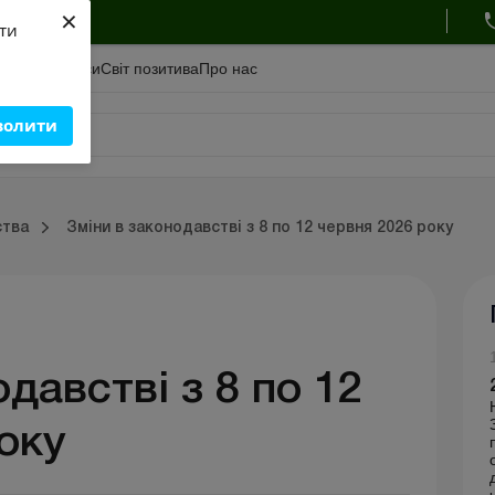
×
ухгалтера
яти
адемiя
Сервіси
Свiт позитива
Про нас
волити
Зовнішньоекономічна діяльність
Облік, податки та звiтнiсть
Схеми бухгалтерських проводок
Школа бухгалтера: про
ства
Зміни в законодавстві з 8 по 12 червня 2026 року
ць
Портал Баланс-Бюджет
Календар бухгалтера
Дані для розрахунків
давстві з 8 по 12
оку