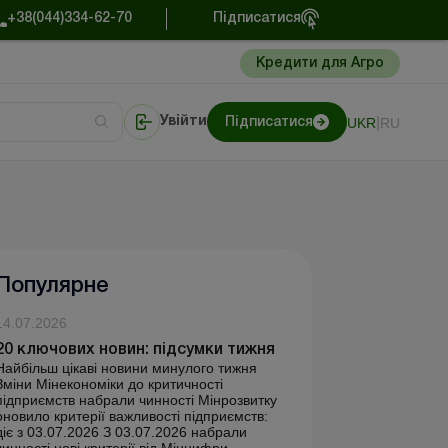
+38(044)334-62-70
Підписатися
Кредити для Агро
|
UKR
RU
Увійти
Підписатися
сто про облік
Портал Баланс-Бюджет
Популярне
14.07.2026
20 ключових новин: підсумки тижня
Найбільш цікаві новини минулого тижня
Зміни Мінекономіки до критичності
підприємств набрали чинності Мінрозвитку
оновило критерії важливості підприємств:
діє з 03.07.2026 З 03.07.2026 набрали