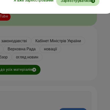
Я вже зареєстрований
Зареєструватися
тесь і дізнавайтесь найважливіші новини першими!
ebook
Instagram
Telegram
Linkedin
Tube
в законодавстві
Кабінет Міністрів України
Верховна Рада
новації
бзор
огляд новин
до усіх матеріалів