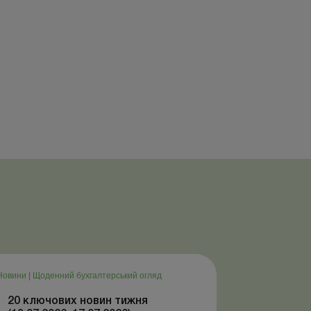
Новини
|
Щоденний бухгалтерський огляд
20 ключових новин тижня