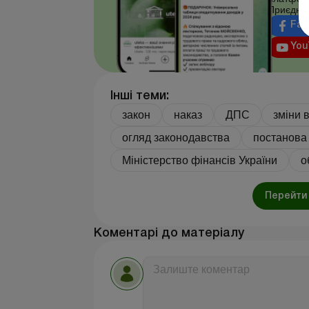
Приєднуй
Fac
You
Інші теми:
закон
наказ
ДПС
зміни 
огляд законодавства
постанова
Міністерство фінансів України
о
Перейти 
Коментарі до матеріалу