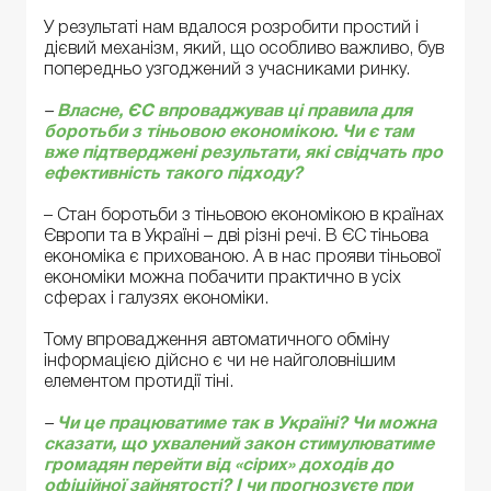
У результаті нам вдалося розробити простий і
дієвий механізм, який, що особливо важливо, був
попередньо узгоджений з учасниками ринку.
–
Власне, ЄС впроваджував ці правила для
боротьби з тіньовою економікою. Чи є там
вже підтверджені результати, які свідчать про
ефективність такого підходу?
– Стан боротьби з тіньовою економікою в країнах
Європи та в Україні – дві різні речі. В ЄС тіньова
економіка є прихованою. А в нас прояви тіньової
економіки можна побачити практично в усіх
сферах і галузях економіки.
Тому впровадження автоматичного обміну
інформацією дійсно є чи не найголовнішим
елементом протидії тіні.
–
Чи це працюватиме так в Україні? Чи можна
сказати, що ухвалений закон стимулюватиме
громадян перейти від «сірих» доходів до
офіційної зайнятості? І чи прогнозуєте при