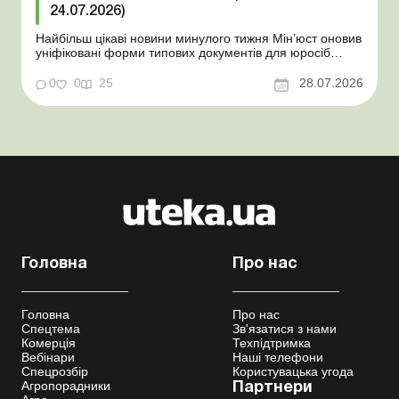
24.07.2026)
Найбільш цікаві новини минулого тижня Мін’юст оновив
уніфіковані форми типових документів для юросіб
Мінекономіки відкликало новину про створення
координаційного центру з організації бронювання У
0
0
25
28.07.2026
працівника виявлено статус «у розшуку»: що потрібно
знати роботодавцям Закон про ВП...
Головна
Про нас
Головна
Про нас
Спецтема
Зв'язатися з нами
Комерція
Техпідтримка
Вебінари
Наші телефони
Спецрозбір
Користувацька угода
Агропорадники
Партнери