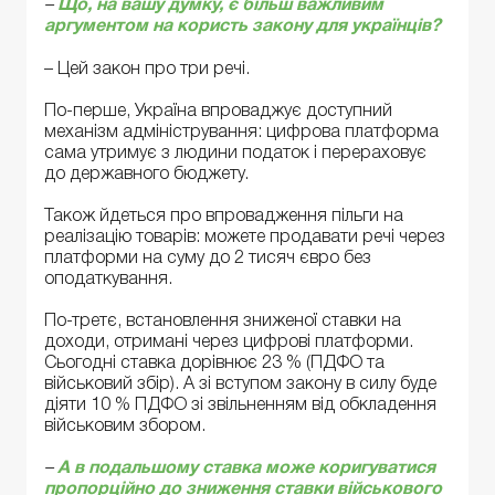
–
Що, на вашу думку, є більш важливим
аргументом на користь закону для українців?
– Цей закон про три речі.
По-перше, Україна впроваджує доступний
механізм адміністрування: цифрова платформа
сама утримує з людини податок і перераховує
до державного бюджету.
Також йдеться про впровадження пільги на
реалізацію товарів: можете продавати речі через
платформи на суму до 2 тисяч євро без
оподаткування.
По-третє, встановлення зниженої ставки на
доходи, отримані через цифрові платформи.
Сьогодні ставка дорівнює 23 % (ПДФО та
військовий збір). А зі вступом закону в силу буде
діяти 10 % ПДФО зі звільненням від обкладення
військовим збором.
–
А в подальшому ставка може коригуватися
пропорційно до зниження ставки військового