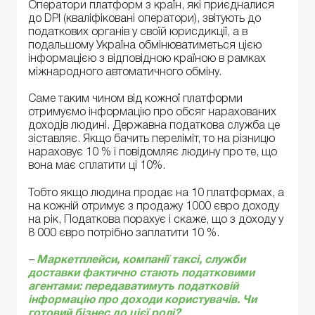
Оператори платформ з країн, які приєдналися
до DPI (кваліфіковані оператори), звітують до
податкових органів у своїй юрисдикції, а в
подальшому Україна обмінюватиметься цією
інформацією з відповідною країною в рамках
міжнародного автоматичного обміну.
Саме таким чином від кожної платформи
отримуємо інформацію про обсяг нарахованих
доходів людині. Державна податкова служба це
зіставляє. Якщо бачить переліміт, то на різницю
нараховує 10 % і повідомляє людину про те, що
вона має сплатити ці 10%.
Тобто якщо людина продає на 10 платформах, а
на кожній отримує з продажу 1000 євро доходу
на рік, Податкова порахує і скаже, що з доходу у
8 000 євро потрібно заплатити 10 %.
–
Маркетплейси, компанії таксі, служби
доставки фактично стають податковими
агентами: передаватимуть податковій
інформацію про доходи користувачів. Чи
готовий бізнес до цієї ролі?