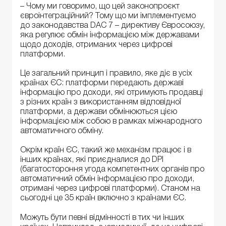
– Чому ми говоримо, що цей законопроєкт
євроінтеграційний? Тому що ми імплементуємо
до законодавства DAC 7 – директиву Євросоюзу,
яка регулює обмін інформацією між державами
щодо доходів, отриманих через цифрові
платформи.
Це загальний принцип і правило, яке діє в усіх
країнах ЄС: платформи передають державі
інформацію про доходи, які отримують продавці
з різних країн з використанням відповідної
платформи, а держави обмінюються цією
інформацією між собою в рамках міжнародного
автоматичного обміну.
Окрім країн ЄС, такий же механізм працює і в
інших країнах, які приєдналися до DPI
(багатостороння угода компетентних органів про
автоматичний обмін інформацією про доходи,
отримані через цифрові платформи). Станом на
сьогодні це 35 країн включно з країнами ЄС.
Можуть бути певні відмінності в тих чи інших