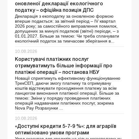
оновленої декларації екологічного
податку – офіційна позиція ДПС
Декларація з екоподатку за оновленою формою
вперше подається: за звітний період – ІV квартал
2026 року; за самостійного виправлення помилок,
допущених за минулі податкові (звітні) періоди, – з
01.01.2027. Більше за темою: Чи треба сплачувати
екологічний податок за тимчасове зберігання в...
10.08.2026
Користувачі платіжних послуг
отримуватимуть більше інформації про
платіжні операції – постанова НБУ
Новації сприятимуть ефективному функціонуванню
ТрекСЕП, даючи змогу платнику та отримувачу
коштів відстежувати проходження платежу за всім
ланцюгом виконання платіжної операції. Більше за
темою: Зміни у порядку проведення платіжних
операцій надавачами платіжних послуг, зокрема
Nova Pay Розрахунки ...
10.08.2026
«Доступні кредити 5-7-9 %»: для аграріїв
оптимізовано умови програми
Уряд скасував для кредитів на сільськогосподарську