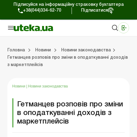
Підписуйся на інформаційну страховку бухгалтера
+38(044)334-62-70
Підписатися
Медичні КНП
Online видання «Баланс»
Online видання «Баланс-Агро»
Online бібліотека «Баланс»
Портал Баланс-Бюджет
Сервіси Баланс-Бюджет
Свiт позитива
Робота з приватними підприємцями
Господарські операції
Юридичні консультації
Спецвипуски для комерційних підприємств
Блог редакції Uteka-Комерція
Зо
Об
Сх
Головна
Новини
Новини законодавства
Гетманцев розповів про зміни в оподаткуванні доходів
з маркетплейсів
дприємцями
ації
риємств
Зовнішньоекономічна діяльність
Облік, податки та звiтнiсть
Схеми бухгалтерських проводок
Школа бухгалтера: просто про облік
Фінансовий аудит
Приватний підприєме
Інструкції для роботи
Новини
|
Новини законодавства
Гетманцев розповів про зміни
в оподаткуванні доходів з
маркетплейсів