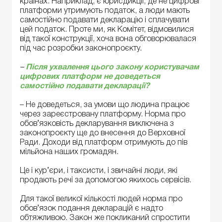
країнах. Наприклад, є юрисдикції, де не цифрові
платформи утримують податок, а люди мають
самостійно подавати декларацію і сплачувати
цей податок. Проте ми, як Комітет, відмовилися
від такої конструкції, хоча вона обговорювалася
під час розробки законопроєкту.
–
Після ухвалення цього закону користувачам
цифрових платформ не доведеться
самостійно подавати декларації?
– Не доведеться, за умови що людина працює
через зареєстровану платформу. Норма про
обов’язковість декларування виключена з
законопроєкту ще до внесення до Верховної
Ради. Доходи від платформ отримують до пів
мільйона наших громадян.
Це і кур’єри, і таксисти, і звичайні люди, які
продають речі за допомогою якихось сервісів.
Для такої великої кількості людей норма про
обов’язок подання декларацій є надто
обтяжливою. Закон же покликаний спростити