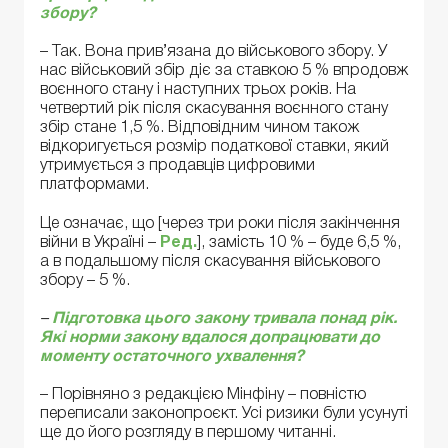
збору?
– Так. Вона прив’язана до військового збору. У
нас військовий збір діє за ставкою 5 % впродовж
воєнного стану і наступних трьох років. На
четвертий рік після скасування воєнного стану
збір стане 1,5 %. Відповідним чином також
відкоригується розмір податкової ставки, який
утримується з продавців цифровими
платформами.
Це означає, що [через три роки після закінчення
війни в Україні –
Ред.
], замість 10 % – буде 6,5 %,
а в подальшому після скасування військового
збору – 5 %.
–
Підготовка цього закону тривала понад рік.
Які норми закону вдалося допрацювати до
моменту остаточного ухвалення?
– Порівняно з редакцією Мінфіну – повністю
переписали законопроєкт. Усі ризики були усунуті
ще до його розгляду в першому читанні.