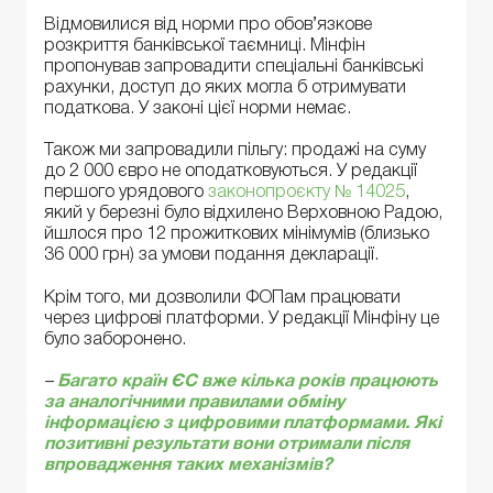
Відмовилися від норми про обов’язкове
розкриття банківської таємниці. Мінфін
пропонував запровадити спеціальні банківські
рахунки, доступ до яких могла б отримувати
податкова. У законі цієї норми немає.
Також ми запровадили пільгу: продажі на суму
до 2 000 євро не оподатковуються. У редакції
першого урядового
законопроєкту № 14025
,
який у березні було відхилено Верховною Радою,
йшлося про 12 прожиткових мінімумів (близько
36 000 грн) за умови подання декларації.
Крім того, ми дозволили ФОПам працювати
через цифрові платформи. У редакції Мінфіну це
було заборонено.
–
Багато країн ЄС вже кілька років працюють
за аналогічними правилами обміну
інформацією з цифровими платформами. Які
позитивні результати вони отримали після
впровадження таких механізмів?