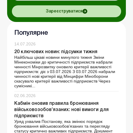
Зареєструватися
Популярне
14.07.2026
20 ключових новин: підсумки тижня
Найбільш цікаві новини минулого тижня Зміни
Мінекономіки до критичності підприємств набрали
чинності Мінрозвитку оновило критерії важливості
підприємств: діє з 03.07.2026 З 03.07.2026 набрали
чинності нові критерії від Мінцифри Міноборони
скасувало критерії важливості підприємств Через
сумісникі...
02.06.2026
Кабмін оновив правила бронювання
військовозобов’язаних: нові вимоги для
підприємств
Уряд ухвалив Постанову, яка змінює порядок
бронювання військовозобов’язаних та перегляду
статусу критично важливих підприємств. Документ