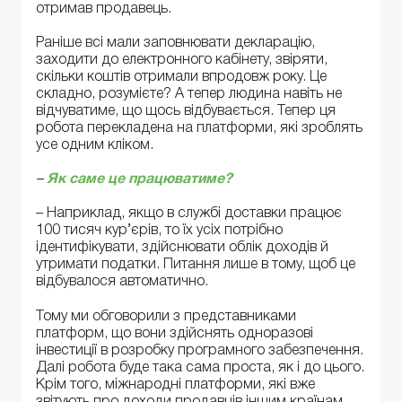
отримав продавець.
Раніше всі мали заповнювати декларацію,
заходити до електронного кабінету, звіряти,
скільки коштів отримали впродовж року. Це
складно, розумієте? А тепер людина навіть не
відчуватиме, що щось відбувається. Тепер ця
робота перекладена на платформи, які зроблять
усе одним кліком.
–
Як саме це працюватиме?
– Наприклад, якщо в службі доставки працює
100 тисяч кур’єрів, то їх усіх потрібно
ідентифікувати, здійснювати облік доходів й
утримати податки. Питання лише в тому, щоб це
відбувалося автоматично.
Тому ми обговорили з представниками
платформ, що вони здійснять одноразові
інвестиції в розробку програмного забезпечення.
Далі робота буде така сама проста, як і до цього.
Крім того, міжнародні платформи, які вже
звітують про доходи продавців іншим країнам,