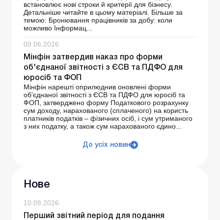
встановлює нові строки й критерії для бізнесу.
Детальніше читайте в цьому матеріалі. Більше за
темою: Бронювання працівників за добу: коли
можливо Інформац...
09.06.2026
Мінфін затвердив наказ про форми
об'єднаної звітності з ЄСВ та ПДФО для
юросіб та ФОП
Мінфін нарешті оприлюднив оновлені форми
об’єднаної звітності з ЄСВ та ПДФО для юросіб та
ФОП, затверджено форму Податкового розрахунку
сум доходу, нарахованого (сплаченого) на користь
платників податків – фізичних осіб, і сум утриманого
з них податку, а також сум нарахованого єдино...
До усіх новин
Нове
10.08.2026
Перший звітний період для подання