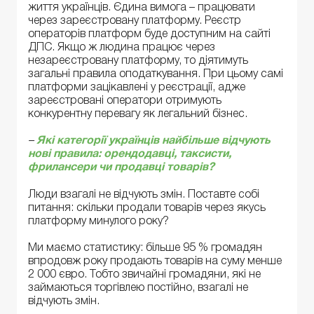
життя українців. Єдина вимога – працювати
через зареєстровану платформу. Реєстр
операторів платформ буде доступним на сайті
ДПС. Якщо ж людина працює через
незареєстровану платформу, то діятимуть
загальні правила оподаткування. При цьому самі
платформи зацікавлені у реєстрації, адже
зареєстровані оператори отримують
конкурентну перевагу як легальний бізнес.
–
Які категорії українців найбільше відчують
нові правила: орендодавці, таксисти,
фрилансери чи продавці товарів?
Люди взагалі не відчують змін. Поставте собі
питання: скільки продали товарів через якусь
платформу минулого року?
Ми маємо статистику: більше 95 % громадян
впродовж року продають товарів на суму менше
2 000 євро. Тобто звичайні громадяни, які не
займаються торгівлею постійно, взагалі не
відчують змін.