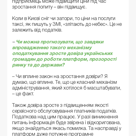
підприємець може підвищити ціни під час
зростання попиту – він підвищує.
Коли в Києві сніг чи затори, то ціни на послуги
таксі, як пишуть у ЗМІ, «злітають до небес». Це не
залежить від податків.
–
Чи можна прогнозувати, що завдяки
впровадженню такого механізму
оподаткування зросте довіра українських
громадян до роботи платформ, прозорості
ринку та до держави?
– Чи вплине закон на зростання довіри? Я
думаю, що вплине. Те, що це класний механізм
адміністрування, який хотілося б масштабувати,
– це факт.
Також довіра зросте з підвищенням якості
сервісного обслуговування платників податків.
Податкова над цим працює. У разі виникнення
питань інформація буде звірена і відкоригована,
якщо знайдеться якась помилка. Та насправді у
платформ дуже потужне програмне