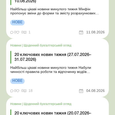
10.08.2026)
Найбільш цікаві новини минулого тижня Мінфін
пропонує зміни до форми та змісту розрахункових
документів ДПС відповідає на запитання щодо
практичних ситуацій: лист від 10.07.2026 НБУ
НОВЕ
унормовав порядок примусового списання коштів без
згоди платника ДПС усунула помилки при прийнятті
0
0
1
11.08.2026
нової Об’є...
Новини
|
Щоденний бухгалтерський огляд
20 ключових новин тижня (27.07.2026–
31.07.2026)
Найбільш цікаві новини минулого тижня Набули
чинності правила роботи та відпочинку водіїв
Президент підписав закони про мобілізацію та воєнний
стан Для сільгосппідприємств і ФОП запроваджено нові
НОВЕ
одноразові статистичні форми З 2 серпня змінюється
порядок зарахування окремих періодів роботи до стр...
0
0
18
04.08.2026
Новини
|
Щоденний бухгалтерський огляд
20 ключових новин тижня (20.07.2026–