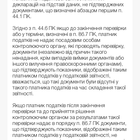
декларацій на підставі даних, не підтверджених
документами, що визначені абзацом першим п.
44.1 ПК.
Згідно з п. 44.6 ПК якщо до закінчення перевірки
або у терміни, визначені в п. 86.7 ПК, платник
податків не надає посадовим особам
контролюючого органу, які проводять перевірку,
документи (незалежно від причин такого
ненадання, крім випадків виїмки документів або
іншого вилучення правоохоронними органами),
що підтверджують показники, відображені таким
платником податків у податковій звітності,
вважається, що такі документи були відсутні у
такого платника податків на час складення такої
звітності.
Якщо платник податків після закінчення
перевірки та до прийняття рішення
контролюючим органом за результатами такої
перевірки надає в порядку п. 86.7 ПК документи,
що підтверджують показники, відображені таким
платником податків у податковій звітності, не