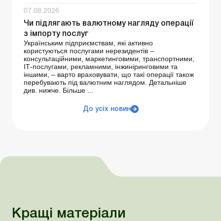
07.08.2026
Чи підлягають валютному нагляду операції
з імпорту послуг
Українським підприємствам, які активно
користуються послугами нерезидентів –
консультаційними, маркетинговими, транспортними,
ІТ-послугами, рекламними, інжиніринговими та
іншими, – варто враховувати, що такі операції також
перебувають під валютним наглядом. Детальніше
див. нижче. Більше ...
До усіх новин
Кращі матеріали