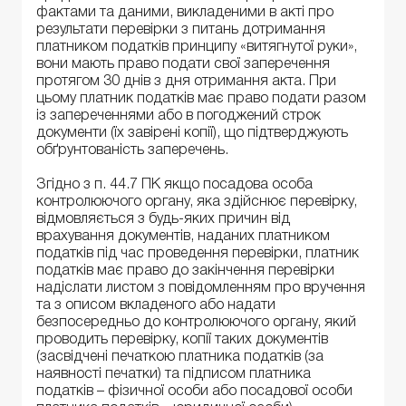
фактами та даними, викладеними в акті про
результати перевірки з питань дотримання
платником податків принципу «витягнутої руки»,
вони мають право подати свої заперечення
протягом 30 днів з дня отримання акта. При
цьому платник податків має право подати разом
із запереченнями або в погоджений строк
документи (їх завірені копії), що підтверджують
обґрунтованість заперечень.
Згідно з п. 44.7 ПК якщо посадова особа
контролюючого органу, яка здійснює перевірку,
відмовляється з будь-яких причин від
врахування документів, наданих платником
податків під час проведення перевірки, платник
податків має право до закінчення перевірки
надіслати листом з повідомленням про вручення
та з описом вкладеного або надати
безпосередньо до контролюючого органу, який
проводить перевірку, копії таких документів
(засвідчені печаткою платника податків (за
наявності печатки) та підписом платника
податків – фізичної особи або посадової особи