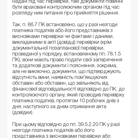
надані під час перевірки, такі документи повинні
бути враховані контролюючим органом під час
розгляду ним питання про прийняття рішення.
Так, п. 86.7 ПК встановлено, що у разі незгоди
платника податків або його представників з
висновками перевірки чи фактами і даними,
викладеними в акті (довідці) перевірки (крім
документальної позапланової перевірки,
проведеної у порядку, встановленому пп. 78.1.5
ПК), вони мають право подати свої заперечення
та додаткові документи і пояснення, зокрема,
але не виключно, документи, що підтверджують
відсутність вини, наявність пом’якшуючих
обставин або обставин, що звільняють від
фінансової відповідальності відповідно до ПК, до
контролюючого органу, який проводив перевірку
платника податків, протягом 10 робочих днів з
дня, наступного за днем отримання акта
(довідки).
При цьому відповідно до пп. 39.5.2.20 ПК у разі
незгоди платника податків або його
представника з висновками перевірки або