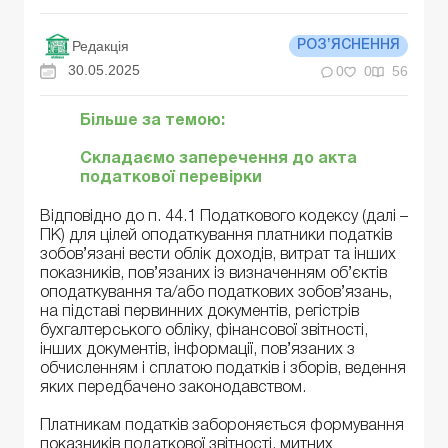
Редакція
РОЗ’ЯСНЕННЯ
30.05.2025
0
0
56
Більше за темою:
Складаємо заперечення до акта
податкової перевірки
Відповідно до п. 44.1 Податкового кодексу (далі –
ПК) для цілей оподаткування платники податків
зобов’язані вести облік доходів, витрат та інших
показників, пов’язаних із визначенням об’єктів
оподаткування та/або податкових зобов’язань,
на підставі первинних документів, регістрів
бухгалтерського обліку, фінансової звітності,
інших документів, інформації, пов’язаних з
обчисленням і сплатою податків і зборів, ведення
яких передбачено законодавством.
Платникам податків забороняється формування
показників податкової звітності, митних