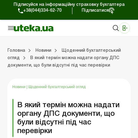
Підписуйся на інформаційну страховку бухгалтера
+38(044)334-62-70
Підписатися
Медичні КНП
Online видання «Баланс»
Online видання «Баланс-Агро»
Online бібліотека «Баланс»
Портал Баланс-Бюджет
Сервіси Баланс-Бюджет
Свiт позитива
Робота з приватними підприємцями
Господарські операції
Юридичні консультації
Спецвипуски для комерційних підприємств
Блог редакції Uteka-Комерція
Зо
Об
Сх
Головна
Новини
Щоденний бухгалтерський
огляд
В який термін можна надати органу ДПС
документи, що були відсутні під час перевірки
дприємцями
ації
риємств
Зовнішньоекономічна діяльність
Облік, податки та звiтнiсть
Схеми бухгалтерських проводок
Школа бухгалтера: просто про облік
Фінансовий аудит
Приватний підприєме
Інструкції для роботи
Новини
|
Щоденний бухгалтерський огляд
В який термін можна надати
органу ДПС документи, що
були відсутні під час
перевірки