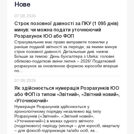
Нове
07.08.2026
Строк позовної давності за ПКУ (1 095 днів)
минув: чи можна подати уточнюючий
Розрахунок ЮО або ФОП
Страхувальник має право виправити помилки у
раніше поданій звітності за періоди, за якими минув
строк позовної давності. Детальніше див. нижче.
Більше за темою: День бухгалтера з Uteka: головні
обліково-податкові зміни липня – 2026! Податковий
розрахунок за оновленою формою юрособи вперше
по...
07.08.2026
Як здійснюється нумерація Розрахунків ЮО
або ФОП із типом «Звітний», «Звітний новий»,
«Уточнюючий»
Нумерація Розрахунків здійснюється у
хронологічному порядку незалежно від типу
Розрахунків («Звітний», «Звітний новий»,
«Уточнюючий») в межах одного звітного
(податкового) періоду (місяця – для юросіб, кварталу
– для фізосіб-підприємців та/або осіб, як...