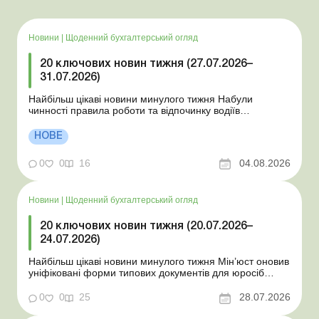
Новини
|
Щоденний бухгалтерський огляд
20 ключових новин тижня (27.07.2026–
31.07.2026)
Найбільш цікаві новини минулого тижня Набули
чинності правила роботи та відпочинку водіїв
Президент підписав закони про мобілізацію та воєнний
стан Для сільгосппідприємств і ФОП запроваджено нові
НОВЕ
одноразові статистичні форми З 2 серпня змінюється
порядок зарахування окремих періодів роботи до стр...
0
0
16
04.08.2026
Новини
|
Щоденний бухгалтерський огляд
20 ключових новин тижня (20.07.2026–
24.07.2026)
Найбільш цікаві новини минулого тижня Мін’юст оновив
уніфіковані форми типових документів для юросіб
Мінекономіки відкликало новину про створення
координаційного центру з організації бронювання У
0
0
25
28.07.2026
працівника виявлено статус «у розшуку»: що потрібно
знати роботодавцям Закон про ВП...