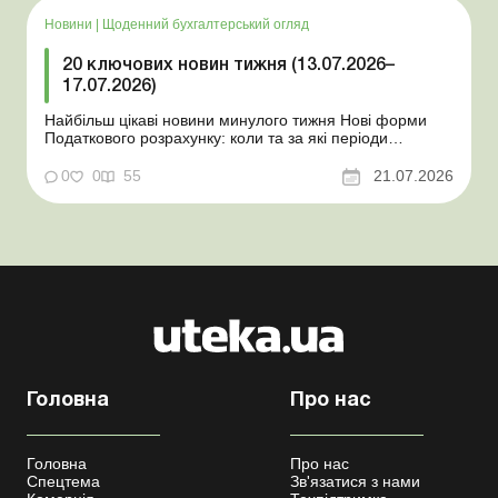
Новини
|
Щоденний бухгалтерський огляд
20 ключових новин тижня (13.07.2026–
17.07.2026)
Найбільш цікаві новини минулого тижня Нові форми
Податкового розрахунку: коли та за які періоди
звітувати Порядок оформлення та переоформлення
відстрочки від призову під час мобілізації удосконалено
0
0
55
21.07.2026
Кабмін утворив Координаційний центр з організації
бронювання військовозобов’язаних Верховна ...
Головна
Про нас
Головна
Про нас
Спецтема
Зв'язатися з нами