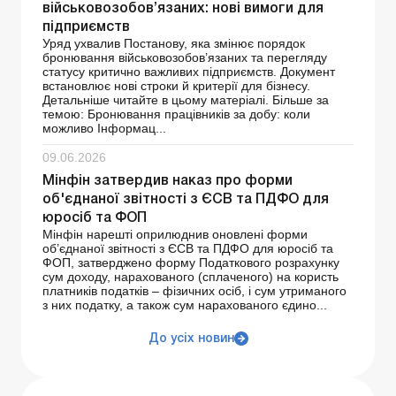
військовозобов’язаних: нові вимоги для
підприємств
Уряд ухвалив Постанову, яка змінює порядок
бронювання військовозобов’язаних та перегляду
статусу критично важливих підприємств. Документ
встановлює нові строки й критерії для бізнесу.
Детальніше читайте в цьому матеріалі. Більше за
темою: Бронювання працівників за добу: коли
можливо Інформац...
09.06.2026
Мінфін затвердив наказ про форми
об'єднаної звітності з ЄСВ та ПДФО для
юросіб та ФОП
Мінфін нарешті оприлюднив оновлені форми
об’єднаної звітності з ЄСВ та ПДФО для юросіб та
ФОП, затверджено форму Податкового розрахунку
сум доходу, нарахованого (сплаченого) на користь
платників податків – фізичних осіб, і сум утриманого
з них податку, а також сум нарахованого єдино...
До усіх новин