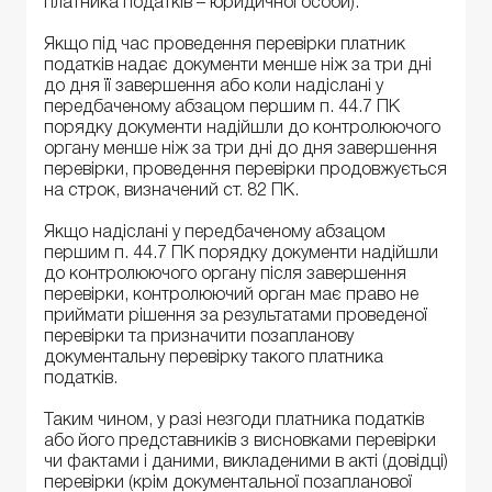
платника податків – юридичної особи).
Якщо під час проведення перевірки платник
податків надає документи менше ніж за три дні
до дня її завершення або коли надіслані у
передбаченому абзацом першим п. 44.7 ПК
порядку документи надійшли до контролюючого
органу менше ніж за три дні до дня завершення
перевірки, проведення перевірки продовжується
на строк, визначений ст. 82 ПК.
Якщо надіслані у передбаченому абзацом
першим п. 44.7 ПК порядку документи надійшли
до контролюючого органу після завершення
перевірки, контролюючий орган має право не
приймати рішення за результатами проведеної
перевірки та призначити позапланову
документальну перевірку такого платника
податків.
Таким чином, у разі незгоди платника податків
або його представників з висновками перевірки
чи фактами і даними, викладеними в акті (довідці)
перевірки (крім документальної позапланової