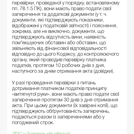
перевірки, проведеної у порядку, встановленому
пп. 78.1.5 ПК), вони мають право подати свої
заперечення та додаткові документи (у т. ч.
документи, які підтверджують показники,
відображені у податковій звітності) і пояснення,
зокрема, але не виключно, документи, що
підтверджують відсутність вини, наявність
пом’якшуючих обставин або обставин, що
звільняють від фінансової відповідальності
відповідно до цього Кодексу, до контролюючого
органу, який проводив перевірку платника
податків, протягом 10 робочих днів з дня,
наступного за днем отримання акта (довідки).
У разі проведення перевірки з питань
дотримання платником податків принципу
«витягнутої руки», вони мають право подати свої
заперечення протягом 30 днів з дня отримання
акта. При цьому документи (їх завірені копії), що
підтверджують обґрунтованість заперечень,
подаються разом із запереченнями або у
погоджений строк.