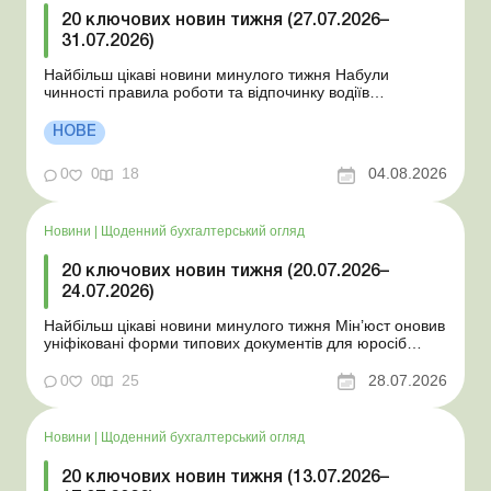
20 ключових новин тижня (27.07.2026–
31.07.2026)
Найбільш цікаві новини минулого тижня Набули
чинності правила роботи та відпочинку водіїв
Президент підписав закони про мобілізацію та воєнний
стан Для сільгосппідприємств і ФОП запроваджено нові
НОВЕ
одноразові статистичні форми З 2 серпня змінюється
порядок зарахування окремих періодів роботи до стр...
0
0
18
04.08.2026
Новини
|
Щоденний бухгалтерський огляд
20 ключових новин тижня (20.07.2026–
24.07.2026)
Найбільш цікаві новини минулого тижня Мін’юст оновив
уніфіковані форми типових документів для юросіб
Мінекономіки відкликало новину про створення
координаційного центру з організації бронювання У
0
0
25
28.07.2026
працівника виявлено статус «у розшуку»: що потрібно
знати роботодавцям Закон про ВП...
Новини
|
Щоденний бухгалтерський огляд
20 ключових новин тижня (13.07.2026–