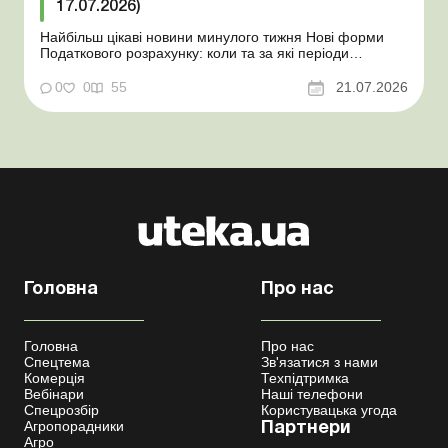
17.07.2026)
Найбільш цікаві новини минулого тижня Нові форми
Податкового розрахунку: коли та за які періоди
звітувати Порядок оформлення та переоформлення
відстрочки від призову під час мобілізації удосконалено
0
0
55
21.07.2026
Кабмін утворив Координаційний центр з організації
бронювання військовозобов’язаних Верховна ...
Головна
Про нас
Головна
Про нас
Спецтема
Зв'язатися з нами
Комерція
Техпідтримка
Вебінари
Наші телефони
Спецрозбір
Користувацька угода
Агропорадники
Партнери
Агро