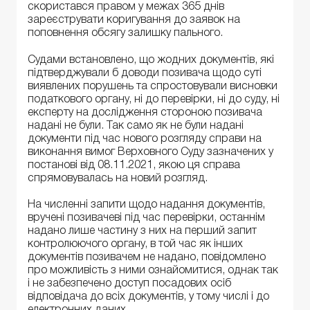
скористався правом у межах 365 днів
зареєструвати коригування до заявок на
поповнення обсягу залишку пального.
Судами встановлено, що жодних документів, які
підтверджували б доводи позивача щодо суті
виявлених порушень та спростовували висновки
податкового органу, ні до перевірки, ні до суду, ні
експерту на дослідження стороною позивача
надані не були. Так само як не були надані
документи під час нового розгляду справи на
виконання вимог Верховного Суду зазначених у
постанові від 08.11.2021, якою ця справа
спрямовувалась на новий розгляд.
На численні запити щодо надання документів,
вручені позивачеві під час перевірки, останнім
надано лише частину з них на перший запит
контролюючого органу, в той час як інших
документів позивачем не надано, повідомлено
про можливість з ними ознайомитися, однак так
і не забезпечено доступ посадових осіб
відповідача до всіх документів, у тому числі і до
електронних даних.