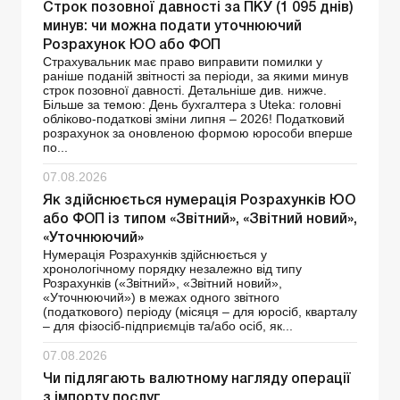
Строк позовної давності за ПКУ (1 095 днів)
минув: чи можна подати уточнюючий
Розрахунок ЮО або ФОП
Страхувальник має право виправити помилки у
раніше поданій звітності за періоди, за якими минув
строк позовної давності. Детальніше див. нижче.
Більше за темою: День бухгалтера з Uteka: головні
обліково-податкові зміни липня – 2026! Податковий
розрахунок за оновленою формою юрособи вперше
по...
07.08.2026
Як здійснюється нумерація Розрахунків ЮО
або ФОП із типом «Звітний», «Звітний новий»,
«Уточнюючий»
Нумерація Розрахунків здійснюється у
хронологічному порядку незалежно від типу
Розрахунків («Звітний», «Звітний новий»,
«Уточнюючий») в межах одного звітного
(податкового) періоду (місяця – для юросіб, кварталу
– для фізосіб-підприємців та/або осіб, як...
07.08.2026
Чи підлягають валютному нагляду операції
з імпорту послуг