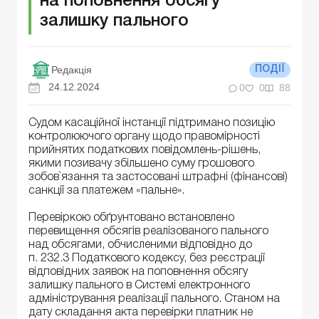
на поповнення обсягу
залишку пального
Редакція
ПОДІЇ
24.12.2024
0
0
88
Судом касаційної інстанції підтримано позицію
контролюючого органу щодо правомірності
прийнятих податкових повідомлень-рішень,
якими позивачу збільшено суму грошового
зобов`язання та застосовані штрафні (фінансові)
санкції за платежем «пальне».
Перевіркою обґрунтовано встановлено
перевищення обсягів реалізованого пального
над обсягами, обчисленими відповідно до
п. 232.3 Податкового кодексу, без реєстрації
відповідних заявок на поповнення обсягу
залишку пального в Системі електронного
адміністрування реалізації пального. Станом на
дату складання акта перевірки платник не