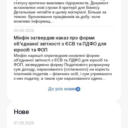
статусу критично важливих підприємств. Документ
встановлює нові строки й критерії для бізнесу.
Детальніше читайте в цьому матеріалі. Більше за
темою: Бронювання працівників за добу: коли
можливо Інформац...
09.06.2026
Мінфін затвердив наказ про форми
об'єднаної звітності з ЄСВ та ПДФО для
юросіб та ФОП
Мінфін нарешті оприлюднив оновлені форми
об’єднаної звітності з ЄСВ та ПДФО для юросіб та
ФОП, затверджено форму Податкового розрахунку
сум доходу, нарахованого (сплаченого) на користь
платників податків – фізичних осіб, і сум утриманого
з них податку, а також сум нарахованого єдино...
До усіх новин
Нове
07.08.2026