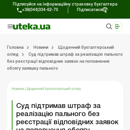
Підписуйся на інформаційну страховку бухгалтера
+38(044)334-62-70
Підписатися
Медичні КНП
Online видання «Баланс»
Online видання «Баланс-Агро»
Online бібліотека «Баланс»
Портал Баланс-Бюджет
Сервіси Баланс-Бюджет
Свiт позитива
Робота з приватними підприємцями
Господарські операції
Юридичні консультації
Спецвипуски для комерційних підприємств
Блог редакції Uteka-Комерція
Зо
Об
Сх
Головна
Новини
Щоденний бухгалтерський
огляд
Суд підтримав штраф за реалізацію пального
без реєстрації відповідних заявок на поповнення
дприємцями
ації
риємств
Зовнішньоекономічна діяльність
Облік, податки та звiтнiсть
Схеми бухгалтерських проводок
Школа бухгалтера: просто про облік
Фінансовий аудит
Приватний підприєме
Інструкції для роботи
обсягу залишку пального
Новини
|
Щоденний бухгалтерський огляд
Суд підтримав штраф за
реалізацію пального без
реєстрації відповідних заявок