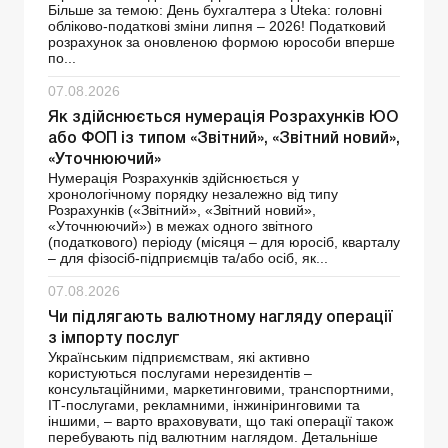
Більше за темою: День бухгалтера з Uteka: головні
обліково-податкові зміни липня – 2026! Податковий
розрахунок за оновленою формою юрособи вперше
по...
07.08.2026
Як здійснюється нумерація Розрахунків ЮО
або ФОП із типом «Звітний», «Звітний новий»,
«Уточнюючий»
Нумерація Розрахунків здійснюється у
хронологічному порядку незалежно від типу
Розрахунків («Звітний», «Звітний новий»,
«Уточнюючий») в межах одного звітного
(податкового) періоду (місяця – для юросіб, кварталу
– для фізосіб-підприємців та/або осіб, як...
07.08.2026
Чи підлягають валютному нагляду операції
з імпорту послуг
Українським підприємствам, які активно
користуються послугами нерезидентів –
консультаційними, маркетинговими, транспортними,
ІТ-послугами, рекламними, інжиніринговими та
іншими, – варто враховувати, що такі операції також
перебувають під валютним наглядом. Детальніше