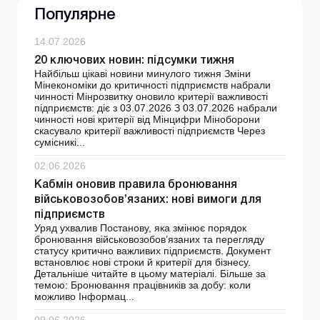
Популярне
14.07.2026
20 ключових новин: підсумки тижня
Найбільш цікаві новини минулого тижня Зміни
Мінекономіки до критичності підприємств набрали
чинності Мінрозвитку оновило критерії важливості
підприємств: діє з 03.07.2026 З 03.07.2026 набрали
чинності нові критерії від Мінцифри Міноборони
скасувало критерії важливості підприємств Через
сумісникі...
02.06.2026
Кабмін оновив правила бронювання
військовозобов’язаних: нові вимоги для
підприємств
Уряд ухвалив Постанову, яка змінює порядок
бронювання військовозобов’язаних та перегляду
статусу критично важливих підприємств. Документ
встановлює нові строки й критерії для бізнесу.
Детальніше читайте в цьому матеріалі. Більше за
темою: Бронювання працівників за добу: коли
можливо Інформац...