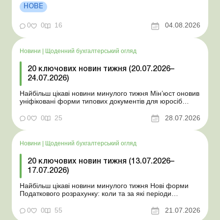
стан Для сільгосппідприємств і ФОП запроваджено нові
НОВЕ
одноразові статистичні форми З 2 серпня змінюється
порядок зарахування окремих періодів роботи до стр...
0
0
16
04.08.2026
Новини
|
Щоденний бухгалтерський огляд
20 ключових новин тижня (20.07.2026–
24.07.2026)
Найбільш цікаві новини минулого тижня Мін’юст оновив
уніфіковані форми типових документів для юросіб
Мінекономіки відкликало новину про створення
координаційного центру з організації бронювання У
0
0
25
28.07.2026
працівника виявлено статус «у розшуку»: що потрібно
знати роботодавцям Закон про ВП...
Новини
|
Щоденний бухгалтерський огляд
20 ключових новин тижня (13.07.2026–
17.07.2026)
Найбільш цікаві новини минулого тижня Нові форми
Податкового розрахунку: коли та за які періоди
звітувати Порядок оформлення та переоформлення
відстрочки від призову під час мобілізації удосконалено
0
0
55
21.07.2026
Кабмін утворив Координаційний центр з організації