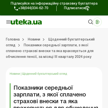
Підписуйся на інформаційну страховку бухгалтера
+38(044)334-62-70
Підписатися
Медичні КНП
Online видання «Баланс»
Online видання «Баланс-Агро»
Online бібліотека «Баланс»
Портал Баланс-Бюджет
Сервіси Баланс-Бюджет
Свiт позитива
Робота з приватними підприємцями
Господарські операції
Юридичні консультації
Спецвипуски для комерційних підприємств
Блог редакції Uteka-Комерція
Зо
Об
Сх
Головна
Новини
Щоденний бухгалтерський
огляд
Показники середньої зарплати, з якої
сплачено страхові внески та яка враховується для
дприємцями
ації
риємств
Зовнішньоекономічна діяльність
Облік, податки та звiтнiсть
Схеми бухгалтерських проводок
Школа бухгалтера: просто про облік
Фінансовий аудит
Приватний підприєме
Інструкції для роботи
обчислення пенсії, за місяці ІІІ кварталу 2024 року
Новини
|
Щоденний бухгалтерський огляд
Показники середньої
зарплати, з якої сплачено
страхові внески та яка