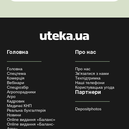
бронювання військовозобов’язаних Верховна ...
Головна
Про нас
Головна
Про нас
Спецтема
Зв'язатися з нами
Комерція
Техпідтримка
Вебінари
Наші телефони
Спецрозбір
Користувацька угода
Агропорадники
Партнери
Агро
Кадровик
Медичні КНП
Depositphotos
Реальна бухгалтерія
Новини
Online видання «Баланс»
Online видання «Баланс-
Агро»