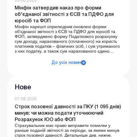
09.06.2026
Мінфін затвердив наказ про форми
об'єднаної звітності з ЄСВ та ПДФО для
юросіб та ФОП
Мінфін нарешті оприлюднив оновлені форми
об’єднаної звітності з ЄСВ та ПДФО для юросіб та
ФОП, затверджено форму Податкового розрахунку
сум доходу, нарахованого (сплаченого) на користь
платників податків – фізичних осіб, і сум утриманого
з них податку, а також сум нарахованого єдино...
До усіх новин
Нове
07.08.2026
Строк позовної давності за ПКУ (1 095 днів)
минув: чи можна подати уточнюючий
Розрахунок ЮО або ФОП
Страхувальник має право виправити помилки у
раніше поданій звітності за періоди, за якими минув
строк позовної давності. Детальніше див. нижче.