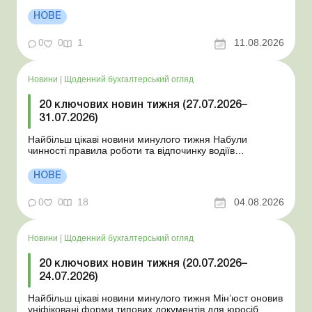
документів ДПС відповідає на запитання щодо
практичних ситуацій: лист від 10.07.2026 НБУ
НОВЕ
унормовав порядок примусового списання коштів без
згоди платника ДПС усунула помилки при прийнятті
0
0
1
11.08.2026
нової Об’є...
Новини
|
Щоденний бухгалтерський огляд
20 ключових новин тижня (27.07.2026–
31.07.2026)
Найбільш цікаві новини минулого тижня Набули
чинності правила роботи та відпочинку водіїв
Президент підписав закони про мобілізацію та воєнний
стан Для сільгосппідприємств і ФОП запроваджено нові
НОВЕ
одноразові статистичні форми З 2 серпня змінюється
порядок зарахування окремих періодів роботи до стр...
0
0
18
04.08.2026
Новини
|
Щоденний бухгалтерський огляд
20 ключових новин тижня (20.07.2026–
24.07.2026)
Найбільш цікаві новини минулого тижня Мін’юст оновив
уніфіковані форми типових документів для юросіб