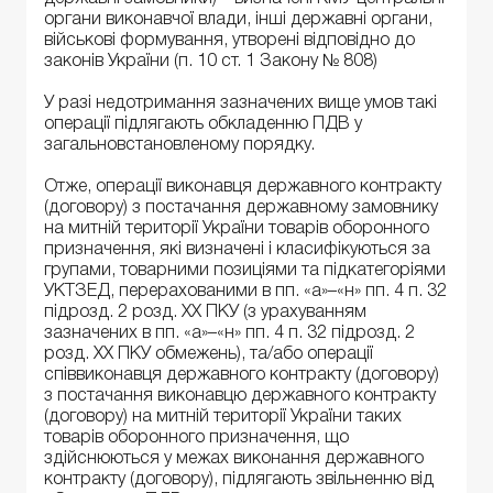
органи виконавчої влади, інші державні органи,
військові формування, утворені відповідно до
законів України (п. 10 ст. 1 Закону № 808)
У разі недотримання зазначених вище умов такі
операції підлягають обкладенню ПДВ у
загальновстановленому порядку.
Отже, операції виконавця державного контракту
(договору) з постачання державному замовнику
на митній території України товарів оборонного
призначення, які визначені і класифікуються за
групами, товарними позиціями та підкатегоріями
УКТЗЕД, перерахованими в пп. «а»–«н» пп. 4 п. 32
підрозд. 2 розд. XX ПКУ (з урахуванням
зазначених в пп. «а»–«н» пп. 4 п. 32 підрозд. 2
розд. XX ПКУ обмежень), та/або операції
співвиконавця державного контракту (договору)
з постачання виконавцю державного контракту
(договору) на митній території України таких
товарів оборонного призначення, що
здійснюються у межах виконання державного
контракту (договору), підлягають звільненню від