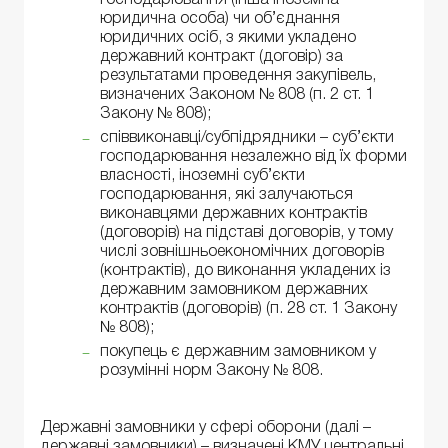
юридична особа) чи об’єднання
юридичних осіб, з якими укладено
державний контракт (договір) за
результатами проведення закупівель,
визначених Законом № 808 (п. 2 ст. 1
Закону № 808);
співвиконавці/субпідрядники – суб’єкти
господарювання незалежно від їх форми
власності, іноземні суб’єкти
господарювання, які залучаються
виконавцями державних контрактів
(договорів) на підставі договорів, у тому
числі зовнішньоекономічних договорів
(контрактів), до виконання укладених із
державним замовником державних
контрактів (договорів) (п. 28 ст. 1 Закону
№ 808);
покупець є державним замовником у
розумінні норм Закону № 808.
Державні замовники у сфері оборони (далі –
державні замовники) – визначені КМУ центральні