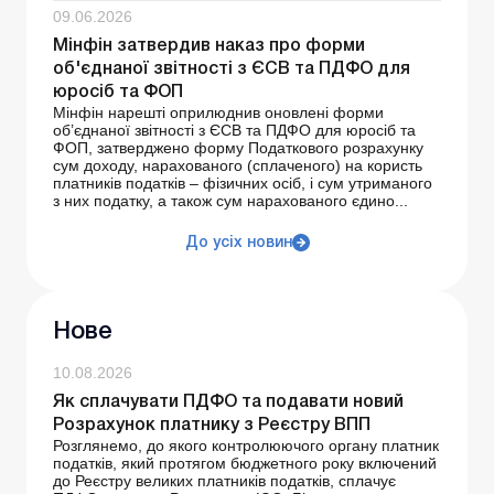
09.06.2026
Мінфін затвердив наказ про форми
об'єднаної звітності з ЄСВ та ПДФО для
юросіб та ФОП
Мінфін нарешті оприлюднив оновлені форми
об’єднаної звітності з ЄСВ та ПДФО для юросіб та
ФОП, затверджено форму Податкового розрахунку
сум доходу, нарахованого (сплаченого) на користь
платників податків – фізичних осіб, і сум утриманого
з них податку, а також сум нарахованого єдино...
До усіх новин
Нове
10.08.2026
Як сплачувати ПДФО та подавати новий
Розрахунок платнику з Реєстру ВПП
Розглянемо, до якого контролюючого органу платник
податків, який протягом бюджетного року включений
до Реєстру великих платників податків, сплачує