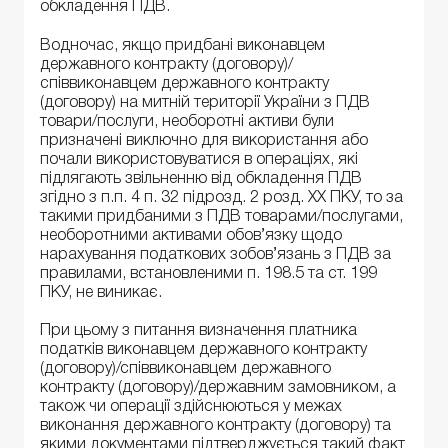
обкладення ПДВ.
Водночас, якщо придбані виконавцем
державного контракту (договору)/
співвиконавцем державного контракту
(договору) на митній території України з ПДВ
товари/послуги, необоротні активи були
призначені виключно для використання або
почали використовуватися в операціях, які
підлягають звільненню від обкладення ПДВ
згідно з п.п. 4 п. 32 підрозд. 2 розд. XX ПКУ, то за
такими придбаними з ПДВ товарами/послугами,
необоротними активами обов’язку щодо
нарахування податкових зобов’язань з ПДВ за
правилами, встановленими п. 198.5 та ст. 199
ПКУ, не виникає.
При цьому з питання визначення платника
податків виконавцем державного контракту
(договору)/співвиконавцем державного
контракту (договору)/державним замовником, а
також чи операції здійснюються у межах
виконання державного контракту (договору) та
якими документами підтверджується такий факт