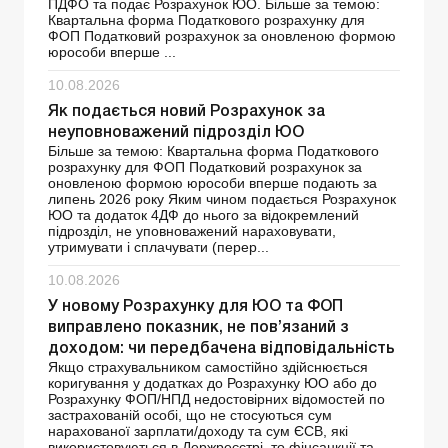
ПДФО та подає Розрахунок ЮО. Більше за темою:
Квартальна форма Податкового розрахунку для
ФОП Податковий розрахунок за оновленою формою
юрособи вперше ...
10.08.2026
Як подається новий Розрахунок за
неуповноважений підрозділ ЮО
Більше за темою: Квартальна форма Податкового
розрахунку для ФОП Податковий розрахунок за
оновленою формою юрособи вперше подають за
липень 2026 року Яким чином подається Розрахунок
ЮО та додаток 4ДФ до нього за відокремлений
підрозділ, не уповноважений нараховувати,
утримувати і сплачувати (перер...
10.08.2026
У новому Розрахунку для ЮО та ФОП
виправлено показник, не пов’язаний з
доходом: чи передбачена відповідальність
Якщо страхувальником самостійно здійснюється
коригування у додатках до Розрахунку ЮО або до
Розрахунку ФОП/НПД недостовірних відомостей по
застрахованій особі, що не стосуються сум
нарахованої зарплати/доходу та сум ЄСВ, які
використовуються в Держреєстрі, то фінсанкції та