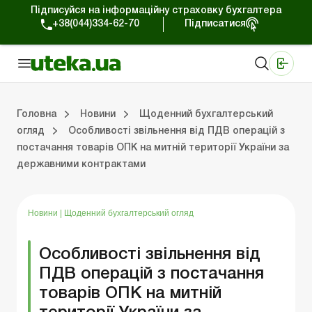
Підписуйся на інформаційну страховку бухгалтера
+38(044)334-62-70
Підписатися
Медичні КНП
Online видання «Баланс»
Online видання «Баланс-Агро»
Online бібліотека «Баланс»
Портал Баланс-Бюджет
Сервіси Баланс-Бюджет
Свiт позитива
Робота з приватними підприємцями
Господарські операції
Юридичні консультації
Спецвипуски для комерційних підприємств
Блог редакції Uteka-Комерція
Зо
Об
Сх
Головна
Новини
Щоденний бухгалтерський
огляд
Особливості звільнення від ПДB операцій з
постачання товарів ОПК на митній території України за
дприємцями
ації
риємств
Зовнішньоекономічна діяльність
Облік, податки та звiтнiсть
Схеми бухгалтерських проводок
Школа бухгалтера: просто про облік
Фінансовий аудит
Приватний підприєме
Інструкції для роботи
державними контрактами
Новини
|
Щоденний бухгалтерський огляд
Особливості звільнення від
ПДB операцій з постачання
товарів ОПК на митній