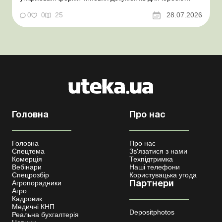
Мінекономіки відкликало новину про створення
координаційного центру з організації бронювання У
0
0
25
28.07.2026
працівника виявлено статус «у розшуку»: що потрібно
знати роботодавцям Закон про ВП...
Головна
Про нас
Головна
Про нас
Спецтема
Зв'язатися з нами
Комерція
Техпідтримка
Вебінари
Наші телефони
Спецрозбір
Користувацька угода
Агропорадники
Партнери
Агро
Кадровик
Медичні КНП
Depositphotos
Реальна бухгалтерія