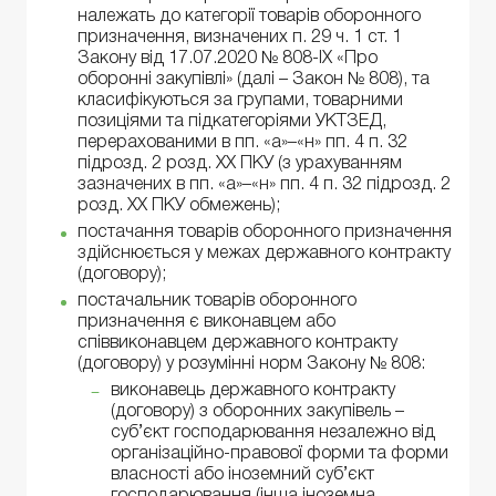
належать до категорії товарів оборонного
призначення, визначених п. 29 ч. 1 ст. 1
Закону від 17.07.2020 № 808-IX «Про
оборонні закупівлі» (далі – Закон № 808), та
класифікуються за групами, товарними
позиціями та підкатегоріями УКТЗЕД,
перерахованими в пп. «а»–«н» пп. 4 п. 32
підрозд. 2 розд. XX ПКУ (з урахуванням
зазначених в пп. «а»–«н» пп. 4 п. 32 підрозд. 2
розд. XX ПКУ обмежень);
постачання товарів оборонного призначення
здійснюється у межах державного контракту
(договору);
постачальник товарів оборонного
призначення є виконавцем або
співвиконавцем державного контракту
(договору) у розумінні норм Закону № 808:
виконавець державного контракту
(договору) з оборонних закупівель –
суб’єкт господарювання незалежно від
організаційно-правової форми та форми
власності або іноземний суб’єкт
господарювання (інша іноземна