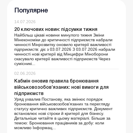
Популярне
14.07.2026
20 ключових новин: підсумки тижня
Найбільш цікаві новини минулого тижня Зміни
Мінекономіки до критичності підприємств набрали
чинності Мінрозвитку оновило критерії важливості
підприємств: діє з 03.07.2026 З 03.07.2026 набрали
чинності нові критерії від Мінцифри Міноборони
скасувало критерії важливості підприємств Через
сумісникі...
02.06.2026
Кабмін оновив правила бронювання
військовозобов’язаних: нові вимоги для
підприємств
Уряд ухвалив Постанову, яка змінює порядок
бронювання військовозобов’язаних та перегляду
статусу критично важливих підприємств. Документ
встановлює нові строки й критерії для бізнесу.
Детальніше читайте в цьому матеріалі. Більше за
темою: Бронювання працівників за добу: коли
можливо Інформац...