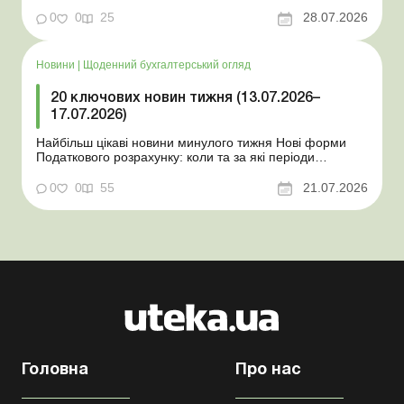
Мінекономіки відкликало новину про створення
координаційного центру з організації бронювання У
0
0
25
28.07.2026
працівника виявлено статус «у розшуку»: що потрібно
знати роботодавцям Закон про ВП...
Новини
|
Щоденний бухгалтерський огляд
20 ключових новин тижня (13.07.2026–
17.07.2026)
Найбільш цікаві новини минулого тижня Нові форми
Податкового розрахунку: коли та за які періоди
звітувати Порядок оформлення та переоформлення
відстрочки від призову під час мобілізації удосконалено
0
0
55
21.07.2026
Кабмін утворив Координаційний центр з організації
бронювання військовозобов’язаних Верховна ...
Головна
Про нас