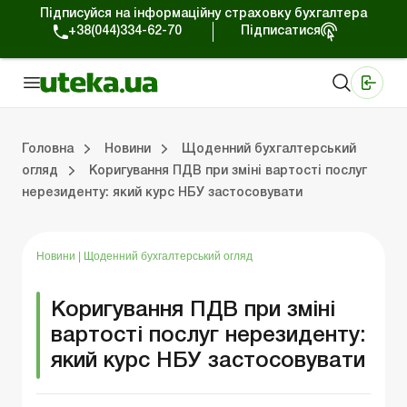
Підписуйся на інформаційну страховку бухгалтера
+38(044)334-62-70
Підписатися
Медичні КНП
Online видання «Баланс»
Online видання «Баланс-Агро»
Online бібліотека «Баланс»
Портал Баланс-Бюджет
Сервіси Баланс-Бюджет
Свiт позитива
Робота з приватними підприємцями
Господарські операції
Юридичні консультації
Спецвипуски для комерційних підприємств
Блог редакції Uteka-Комерція
Зо
Об
Сх
Головна
Новини
Щоденний бухгалтерський
огляд
Коригування ПДВ при зміні вартості послуг
нерезиденту: який курс НБУ застосовувати
дприємцями
ації
риємств
Зовнішньоекономічна діяльність
Облік, податки та звiтнiсть
Схеми бухгалтерських проводок
Школа бухгалтера: просто про облік
Фінансовий аудит
Приватний підприєме
Інструкції для роботи
Новини
|
Щоденний бухгалтерський огляд
Коригування ПДВ при зміні
вартості послуг нерезиденту:
який курс НБУ застосовувати