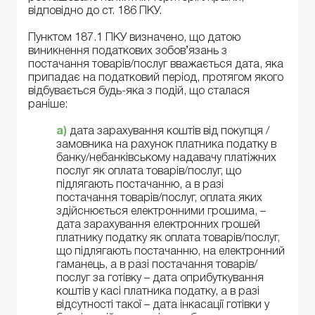
відповідно до ст. 186 ПКУ.
Пунктом 187.1 ПКУ визначено, що датою
виникнення податкових зобов’язань з
постачання товарів/послуг вважається дата, яка
припадає на податковий період, протягом якого
відбувається будь-яка з подій, що сталася
раніше:
а)
дата зарахування коштів від покупця /
замовника на рахунок платника податку в
банку/небанківському надавачу платіжних
послуг як оплата товарів/послуг, що
підлягають постачанню, а в разі
постачання товарів/послуг, оплата яких
здійснюється електронними грошима, –
дата зарахування електронних грошей
платнику податку як оплата товарів/послуг,
що підлягають постачанню, на електронний
гаманець, а в разі постачання товарів/
послуг за готівку – дата оприбуткування
коштів у касі платника податку, а в разі
відсутності такої – дата інкасації готівки у