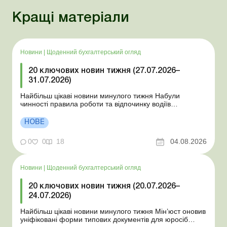
Кращі матеріали
Новини
|
Щоденний бухгалтерський огляд
20 ключових новин тижня (27.07.2026–
31.07.2026)
Найбільш цікаві новини минулого тижня Набули
чинності правила роботи та відпочинку водіїв
Президент підписав закони про мобілізацію та воєнний
стан Для сільгосппідприємств і ФОП запроваджено нові
НОВЕ
одноразові статистичні форми З 2 серпня змінюється
порядок зарахування окремих періодів роботи до стр...
0
0
18
04.08.2026
Новини
|
Щоденний бухгалтерський огляд
20 ключових новин тижня (20.07.2026–
24.07.2026)
Найбільш цікаві новини минулого тижня Мін’юст оновив
уніфіковані форми типових документів для юросіб