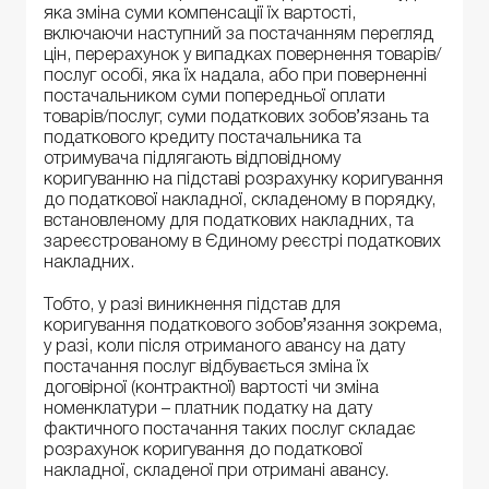
яка зміна суми компенсації їх вартості,
включаючи наступний за постачанням перегляд
цін, перерахунок у випадках повернення товарів/
послуг особі, яка їх надала, або при поверненні
постачальником суми попередньої оплати
товарів/послуг, суми податкових зобов’язань та
податкового кредиту постачальника та
отримувача підлягають відповідному
коригуванню на підставі розрахунку коригування
до податкової накладної, складеному в порядку,
встановленому для податкових накладних, та
зареєстрованому в Єдиному реєстрі податкових
накладних.
Тобто, у разі виникнення підстав для
коригування податкового зобов’язання зокрема,
у разі, коли після отриманого авансу на дату
постачання послуг відбувається зміна їх
договірної (контрактної) вартості чи зміна
номенклатури – платник податку на дату
фактичного постачання таких послуг складає
розрахунок коригування до податкової
накладної, складеної при отримані авансу.