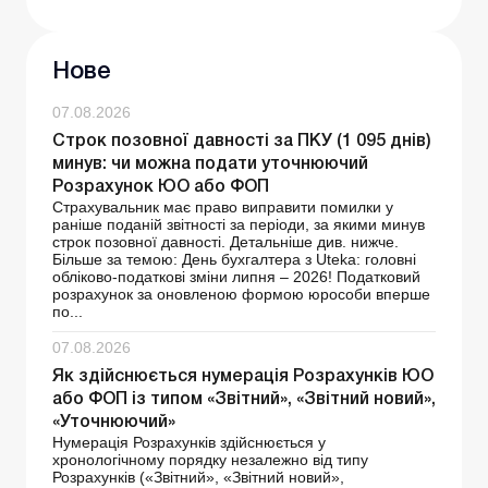
Нове
07.08.2026
Строк позовної давності за ПКУ (1 095 днів)
минув: чи можна подати уточнюючий
Розрахунок ЮО або ФОП
Страхувальник має право виправити помилки у
раніше поданій звітності за періоди, за якими минув
строк позовної давності. Детальніше див. нижче.
Більше за темою: День бухгалтера з Uteka: головні
обліково-податкові зміни липня – 2026! Податковий
розрахунок за оновленою формою юрособи вперше
по...
07.08.2026
Як здійснюється нумерація Розрахунків ЮО
або ФОП із типом «Звітний», «Звітний новий»,
«Уточнюючий»
Нумерація Розрахунків здійснюється у
хронологічному порядку незалежно від типу
Розрахунків («Звітний», «Звітний новий»,