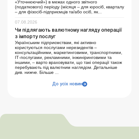
«Уточнюючий») в межах одного звітного
(податкового) періоду (місяця – для юросіб, кварталу
– для фізосіб-підприємців та/або осіб, як...
07.08.2026
Чи підлягають валютному нагляду операції
з імпорту послуг
Українським підприємствам, які активно
користуються послугами нерезидентів –
консультаційними, маркетинговими, транспортними,
ІТ-послугами, рекламними, інжиніринговими та
іншими, – варто враховувати, що такі операції також
перебувають під валютним наглядом. Детальніше
див. нижче. Більше ...
До усіх новин