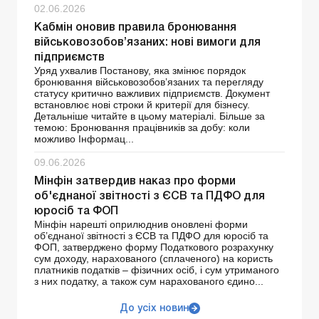
02.06.2026
Кабмін оновив правила бронювання
військовозобов’язаних: нові вимоги для
підприємств
Уряд ухвалив Постанову, яка змінює порядок
бронювання військовозобов’язаних та перегляду
статусу критично важливих підприємств. Документ
встановлює нові строки й критерії для бізнесу.
Детальніше читайте в цьому матеріалі. Більше за
темою: Бронювання працівників за добу: коли
можливо Інформац...
09.06.2026
Мінфін затвердив наказ про форми
об'єднаної звітності з ЄСВ та ПДФО для
юросіб та ФОП
Мінфін нарешті оприлюднив оновлені форми
об’єднаної звітності з ЄСВ та ПДФО для юросіб та
ФОП, затверджено форму Податкового розрахунку
сум доходу, нарахованого (сплаченого) на користь
платників податків – фізичних осіб, і сум утриманого
з них податку, а також сум нарахованого єдино...
До усіх новин