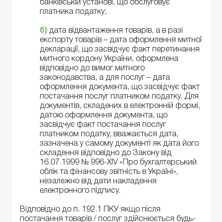
банківській установі, що обслуговує
платника податку;
б)
дата відвантаження товарів, а в разі
експорту товарів – дата оформлення митної
декларації, що засвідчує факт перетинання
митного кордону України, оформлена
відповідно до вимог митного
законодавства, а для послуг – дата
оформлення документа, що засвідчує факт
постачання послуг платником податку. Для
документів, складених в електронній формі,
датою оформлення документа, що
засвідчує факт постачання послуг
платником податку, вважається дата,
зазначена у самому документі як дата його
складення відповідно до Закону від
16.07.1999 № 996-XIV «Про бухгалтерський
облік та фінансову звітність в Україні»,
незалежно від дати накладення
електронного підпису.
Відповідно до п. 192.1 ПКУ якщо після
постачання товарів / послуг здійснюється будь-