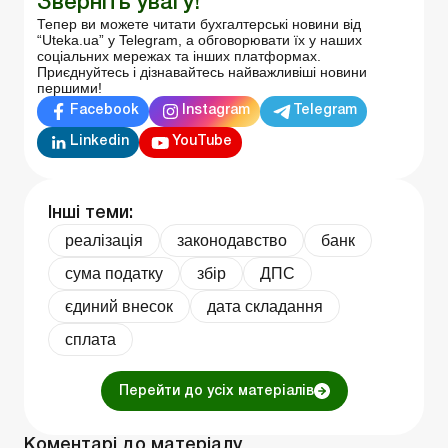
Зверніть увагу!
Тепер ви можете читати бухгалтерські новини від
“Uteka.ua” у Telegram, а обговорювати їх у наших
соціальних мережах та інших платформах.
Приєднуйтесь і дізнавайтесь найважливіші новини
першими!
Facebook
Instagram
Telegram
Linkedin
YouTube
Інші теми:
реалізація
законодавство
банк
сума податку
збір
ДПС
єдиний внесок
дата складання
сплата
Перейти до усіх матеріалів
Коментарі до матеріалу