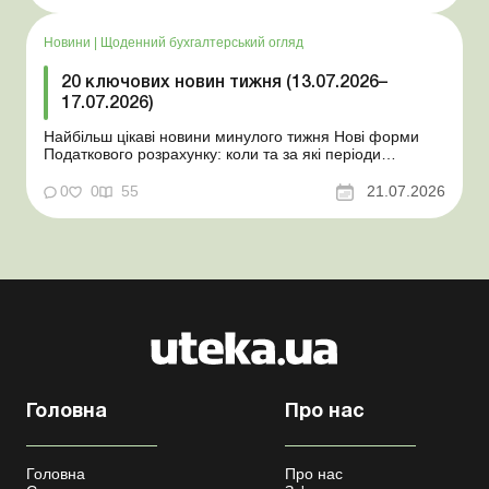
працівника виявлено статус «у розшуку»: що потрібно
знати роботодавцям Закон про ВП...
Новини
|
Щоденний бухгалтерський огляд
20 ключових новин тижня (13.07.2026–
17.07.2026)
Найбільш цікаві новини минулого тижня Нові форми
Податкового розрахунку: коли та за які періоди
звітувати Порядок оформлення та переоформлення
відстрочки від призову під час мобілізації удосконалено
0
0
55
21.07.2026
Кабмін утворив Координаційний центр з організації
бронювання військовозобов’язаних Верховна ...
Головна
Про нас
Головна
Про нас