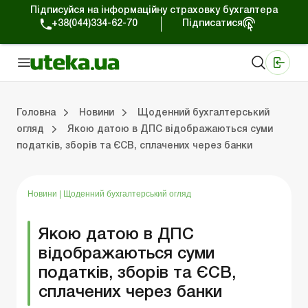
Підписуйся на інформаційну страховку бухгалтера
+38(044)334-62-70
Підписатися
Медичні КНП
Online видання «Баланс»
Online видання «Баланс-Агро»
Online бібліотека «Баланс»
Портал Баланс-Бюджет
Сервіси Баланс-Бюджет
Свiт позитива
Робота з приватними підприємцями
Господарські операції
Юридичні консультації
Спецвипуски для комерційних підприємств
Блог редакції Uteka-Комерція
Зо
Об
Сх
Головна
Новини
Щоденний бухгалтерський
огляд
Якою датою в ДПС відображаються суми
податків, зборів та ЄСВ, сплачених через банки
дприємцями
ації
риємств
Зовнішньоекономічна діяльність
Облік, податки та звiтнiсть
Схеми бухгалтерських проводок
Школа бухгалтера: просто про облік
Фінансовий аудит
Приватний підприєме
Інструкції для роботи
Новини
|
Щоденний бухгалтерський огляд
Якою датою в ДПС
відображаються суми
податків, зборів та ЄСВ,
сплачених через банки