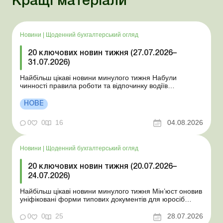
Кращі матеріали
Новини
|
Щоденний бухгалтерський огляд
20 ключових новин тижня (27.07.2026–
31.07.2026)
Найбільш цікаві новини минулого тижня Набули
чинності правила роботи та відпочинку водіїв
Президент підписав закони про мобілізацію та воєнний
стан Для сільгосппідприємств і ФОП запроваджено нові
НОВЕ
одноразові статистичні форми З 2 серпня змінюється
порядок зарахування окремих періодів роботи до стр...
0
0
16
04.08.2026
Новини
|
Щоденний бухгалтерський огляд
20 ключових новин тижня (20.07.2026–
24.07.2026)
Найбільш цікаві новини минулого тижня Мін’юст оновив
уніфіковані форми типових документів для юросіб
Мінекономіки відкликало новину про створення
координаційного центру з організації бронювання У
0
0
25
28.07.2026