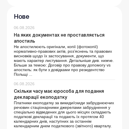
Нове
06.08.2026
На яких документах не проставляється
апостиль
Не апостилюють оригінали, копії (фотокопії)
нормативно-правових актів, роз’яснень та правових
висновків щодо їх застосування, документи, що
мають характер листування. Детальніше див. нижче.
Більше за темою: Договір про правову допомогу vs
апостиль: як бути з довідками про резидентство
Польщі ...
06.08.2026
Скільки часу має юрособа для подання
декларації екоподатку
Платники екоподатку за викиди/скиди забруднюючих
речовин стаціонарними джерелами забруднення у
спеціально відведених для цього місцях складають
податкові декларації та подають їх протягом 40
календарних днів, наступних за останнім
календарним днем ​​податкового (звітного) кварталу.