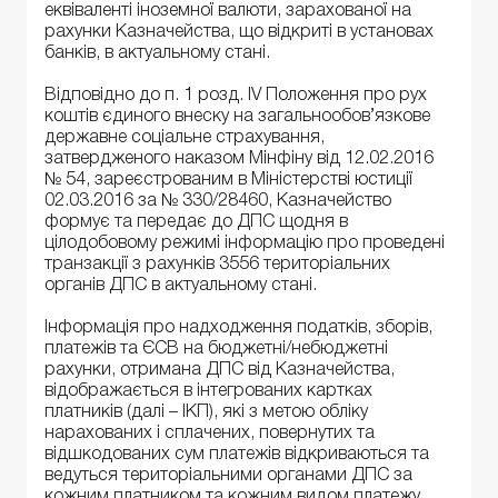
еквіваленті іноземної валюти, зарахованої на
рахунки Казначейства, що відкриті в установах
банків, в актуальному стані.
Відповідно до п. 1 розд. ІV Положення про рух
коштів єдиного внеску на загальнообов’язкове
державне соціальне страхування,
затвердженого наказом Мінфіну від 12.02.2016
№ 54, зареєстрованим в Міністерстві юстиції
02.03.2016 за № 330/28460, Казначейство
формує та передає до ДПС щодня в
цілодобовому режимі інформацію про проведені
транзакції з рахунків 3556 територіальних
органів ДПС в актуальному стані.
Інформація про надходження податків, зборів,
платежів та ЄСВ на бюджетні/небюджетні
рахунки, отримана ДПС від Казначейства,
відображається в інтегрованих картках
платників (далі – ІКП), які з метою обліку
нарахованих і сплачених, повернутих та
відшкодованих сум платежів відкриваються та
ведуться територіальними органами ДПС за
кожним платником та кожним видом платежу