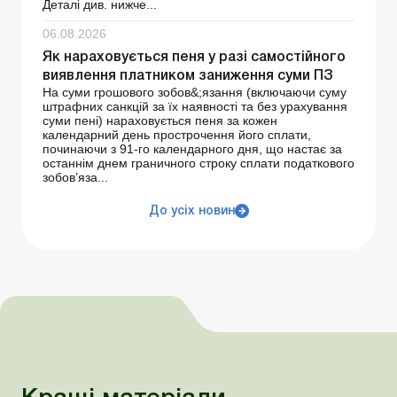
Деталі див. нижче...
06.08.2026
Як нараховується пеня у разі самостійного
виявлення платником заниження суми ПЗ
На суми грошового зобов&;язання (включаючи суму
штрафних санкцій за їх наявності та без урахування
суми пені) нараховується пеня за кожен
календарний день прострочення його сплати,
починаючи з 91-го календарного дня, що настає за
останнім днем граничного строку сплати податкового
зобов’яза...
До усіх новин