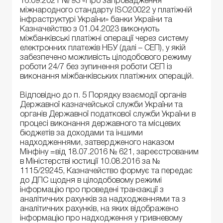
16.09.2021 № 93 «Про запровадження
міжнародного стандарту ISO20022 у платіжній
інфраструктурі України» банки України та
Казначейство з 01.04.2023 виконують
міжбанківські платіжні операції через систему
електронних платежів НБУ (далі – СЕП), у якій
забезпечено можливість цілодобового режиму
роботи 24/7 без зупинення роботи СЕП із
виконання міжбанківських платіжних операцій.
Відповідно до п. 5 Порядку взаємодії органів
Державної казначейської служби України та
органів Державної податкової служби України в
процесі виконання державного та місцевих
бюджетів за доходами та іншими
надходженнями, затвердженого наказом
Мінфіну =від 18.07.2016 № 621, зареєстрованим
в Міністерстві юстиції 10.08.2016 за №
1115/29245, Казначейство формує та передає
до ДПС щодня в цілодобовому режимі
інформацію про проведені транзакції з
аналітичних рахунків за надходженнями та з
аналітичних рахунків, на яких відображено
інформацію про надходження у гривневому