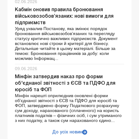
02.06.2026
Кабмін оновив правила бронювання
військовозобов’язаних: нові вимоги для
підприємств
Уряд ухвалив Постанову, яка змінює порядок
бронювання військовозобов’язаних та перегляду
статусу критично важливих підприємств. Документ
встановлює нові строки й критерії для бізнесу.
Детальніше читайте в цьому матеріалі. Більше за
темою: Бронювання працівників за добу: коли
можливо Інформац...
09.06.2026
Мінфін затвердив наказ про форми
об'єднаної звітності з ЄСВ та ПДФО для
юросіб та ФОП
Мінфін нарешті оприлюднив оновлені форми
об’єднаної звітності з ЄСВ та ПДФО для юросіб та
ФОП, затверджено форму Податкового розрахунку
сум доходу, нарахованого (сплаченого) на користь
платників податків – фізичних осіб, і сум утриманого
з них податку, а також сум нарахованого єдино...
До усіх новин