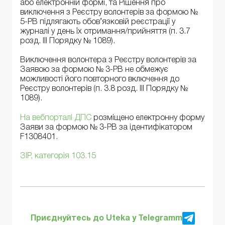
або електронній формі, та Рішення про
виключення з Реєстру волонтерів за формою №
5-РВ підлягають обов’язковій реєстрації у
журналі у день їх отримання/прийняття (п. 3.7
розд. ІІІ Порядку № 1089).
Виключення волонтера з Реєстру волонтерів за
Заявою за формою № 3-РВ не обмежує
можливості його повторного включення до
Реєстру волонтерів (п. 3.8 розд. ІІІ Порядку №
1089).
На вебпорталі ДПС
розміщено електронну форму
Заяви за формою № 3-РВ за ідентифікатором
F1308401.
ЗІР, категорія 103.15
Приєднуйтесь до Uteka у Telegramm