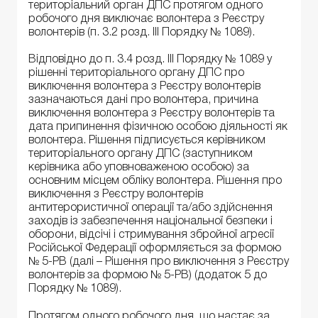
територіальний орган ДПС протягом одного
робочого дня виключає волонтера з Реєстру
волонтерів (п. 3.2 розд. ІІІ Порядку № 1089).
Відповідно до п. 3.4 розд. ІІІ Порядку № 1089 у
рішенні територіального органу ДПС про
виключення волонтера з Реєстру волонтерів
зазначаються дані про волонтера, причина
виключення волонтера з Реєстру волонтерів та
дата припинення фізичною особою діяльності як
волонтера. Рішення підписується керівником
територіального органу ДПС (заступником
керівника або уповноваженою особою) за
основним місцем обліку волонтера. Рішення про
виключення з Реєстру волонтерів
антитерористичної операції та/або здійснення
заходів із забезпечення національної безпеки і
оборони, відсічі і стримування збройної агресії
Російської Федерації оформляється за формою
№ 5-РВ (далі – Рішення про виключення з Реєстру
волонтерів за формою № 5-РВ) (додаток 5 до
Порядку № 1089).
Протягом одного робочого дня, що настає за