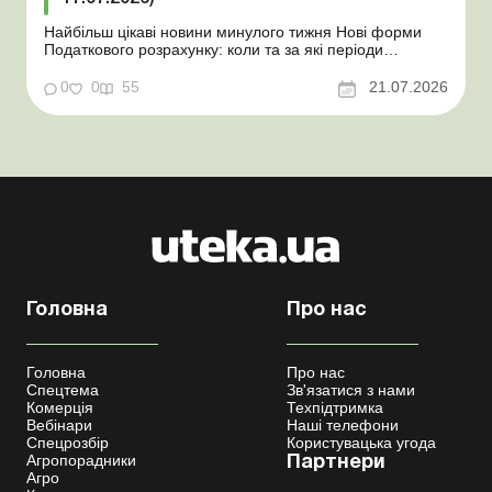
Найбільш цікаві новини минулого тижня Нові форми
Податкового розрахунку: коли та за які періоди
звітувати Порядок оформлення та переоформлення
відстрочки від призову під час мобілізації удосконалено
0
0
55
21.07.2026
Кабмін утворив Координаційний центр з організації
бронювання військовозобов’язаних Верховна ...
Головна
Про нас
Головна
Про нас
Спецтема
Зв'язатися з нами
Комерція
Техпідтримка
Вебінари
Наші телефони
Спецрозбір
Користувацька угода
Агропорадники
Партнери
Агро