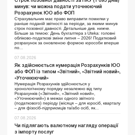
Строк позовної давності за ПКУ (1 095 днів)
минув: чи можна подати уточнюючий
Розрахунок ЮО або ФОП
Страхувальник має право виправити помилки у
раніше поданій звітності за періоди, за якими минув
строк позовної давності. Детальніше див. нижче.
Більше за темою: День бухгалтера з Uteka: головні
обліково-податкові зміни липня – 2026! Податковий
розрахунок за оновленою формою юрособи вперше
по...
07.08.2026
Як здійснюється нумерація Розрахунків ЮО
або ФОП із типом «Звітний», «Звітний новий»,
«Уточнюючий»
Нумерація Розрахунків здійснюється у
хронологічному порядку незалежно від типу
Розрахунків («Звітний», «Звітний новий»,
«Уточнюючий») в межах одного звітного
(податкового) періоду (місяця – для юросіб, кварталу
– для фізосіб-підприємців та/або осіб, як...
07.08.2026
Чи підлягають валютному нагляду операції
з імпорту послуг