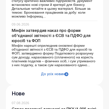
статусу критично важливих підприємств. Документ
встановлює нові строки й критерії для бізнесу.
Детальніше читайте в цьому матеріалі. Більше за
темою: Бронювання працівників за добу: коли
можливо Інформац...
09.06.2026
Мінфін затвердив наказ про форми
об'єднаної звітності з ЄСВ та ПДФО для
юросіб та ФОП
Мінфін нарешті оприлюднив оновлені форми
об’єднаної звітності з ЄСВ та ПДФО для юросіб та
ФОП, затверджено форму Податкового розрахунку
сум доходу, нарахованого (сплаченого) на користь
платників податків – фізичних осіб, і сум утриманого
з них податку, а також сум нарахованого єдино...
До усіх новин
Нове
07.08.2026