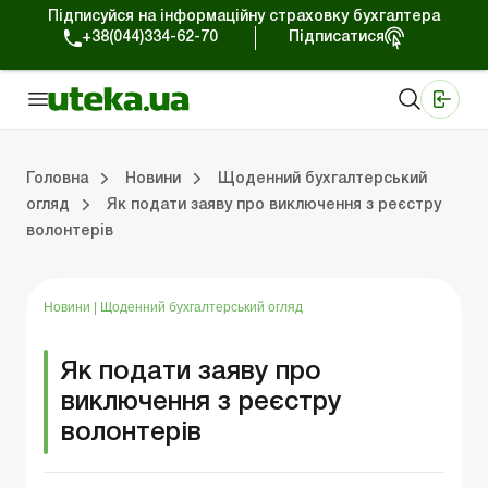
Підписуйся на інформаційну страховку бухгалтера
+38(044)334-62-70
Підписатися
Медичні КНП
Online видання «Баланс»
Online видання «Баланс-Агро»
Online бібліотека «Баланс»
Портал Баланс-Бюджет
Сервіси Баланс-Бюджет
Свiт позитива
Робота з приватними підприємцями
Господарські операції
Юридичні консультації
Спецвипуски для комерційних підприємств
Блог редакції Uteka-Комерція
Зо
Об
Сх
Головна
Новини
Щоденний бухгалтерський
огляд
Як подати заяву про виключення з реєстру
волонтерів
дприємцями
ації
риємств
Зовнішньоекономічна діяльність
Облік, податки та звiтнiсть
Схеми бухгалтерських проводок
Школа бухгалтера: просто про облік
Фінансовий аудит
Приватний підприєме
Інструкції для роботи
Новини
|
Щоденний бухгалтерський огляд
Як подати заяву про
виключення з реєстру
волонтерів