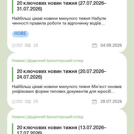
20 ключових новин тижня (27.07.2026–
31.07.2026)
Найбільш цікаві новини минулого тижня Набули
чинності правила роботи та відпочинку водіїв
Президент підписав закони про мобілізацію та воєнний
стан Для сільгосппідприємств і ФОП запроваджено нові
НОВЕ
одноразові статистичні форми З 2 серпня змінюється
порядок зарахування окремих періодів роботи до стр...
0
0
18
04.08.2026
Новини
|
Щоденний бухгалтерський огляд
20 ключових новин тижня (20.07.2026–
24.07.2026)
Найбільш цікаві новини минулого тижня Мін’юст оновив
уніфіковані форми типових документів для юросіб
Мінекономіки відкликало новину про створення
координаційного центру з організації бронювання У
0
0
25
28.07.2026
працівника виявлено статус «у розшуку»: що потрібно
знати роботодавцям Закон про ВП...
Новини
|
Щоденний бухгалтерський огляд
20 ключових новин тижня (13.07.2026–
17.07.2026)