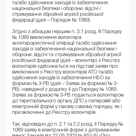
та/або здійснення заходів із забезпечення
національної безпеки і оборони, відсічі і
стримування збройної агресії російської
федерації (далі – Порядок № 1089).
Згідно з абзацом першим п. 3.1 розд. ІІІ Порядку
№ 1089 виключення волонтера
антитерористичної операції та/або здійснення
заходів із забезпечення національної безпеки і
оборони, відсічі та стримування збройної агресії
російської федерації (далі – волонтер) з Реєстру
волонтерів здійснюється на підставі заяви про
виключення з Реєстру волонтерів АТО та/або
здійснення заходів із забезпечення НБО за
формою № 3-РВ (далі – Заява за формою № 3-
РВ), наведеної у додатку 4 до Порядку № 1089.
Заява за формою № 3-РВ подається волонтером
до територіального органу ДПС у паперовій або
електронній формі у такому самому порядку, як і
при включенні до Реєстру волонтерів.
Так, відповідно до п. 2.1 та 2.2 розд. ІІ Порядку №
1089 заяву в електронній формі з дотриманням
вимог Законів від 22.05.2003 № 851-IV «Про