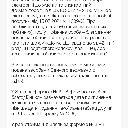
електронні документи та електронний
документообіг», від 05.10.2017 № 2155-VIII «Про
електронну ідентифікацію та електронні довірчі
послуги», від 15.07.2021 № 1689-IX «Про
особливості надання публічних (електронних
публічних) послуг» фізична особа – благодійник
подає засобами порталу «Дія», Електронного
1
кабінету, що функціонує відповідно до ст. 42
п. 1
розд. II Податкового кодексу (далі – ПК), або
технічними засобами електронної комунікації.
Заява в електронній формі також може бути
подана засобами Єдиного державного
вебпорталу електронних послуг (далі – портал
«Дія»).
У Заяві за формою № 3-РВ фізичною особою –
благодійником зазначається дата припинення
діяльності як волонтера, яка не може бути
пізніше дати подання такої заяви (абзац другий
п. 3.1 розд. ІІІ Порядку № 1089).
У разі отримання Заяви за формою № 3-РВ