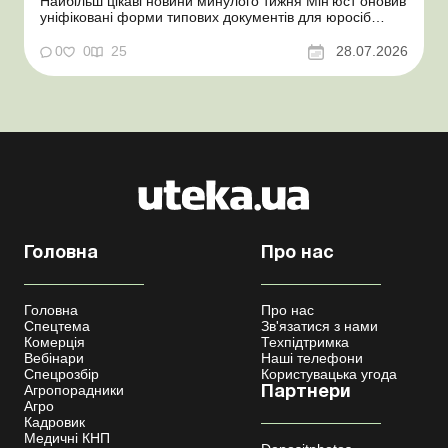
Найбільш цікаві новини минулого тижня Мін’юст оновив
уніфіковані форми типових документів для юросіб
Мінекономіки відкликало новину про створення
координаційного центру з організації бронювання У
0
0
25
28.07.2026
працівника виявлено статус «у розшуку»: що потрібно
знати роботодавцям Закон про ВП...
Головна
Про нас
Головна
Про нас
Спецтема
Зв'язатися з нами
Комерція
Техпідтримка
Вебінари
Наші телефони
Спецрозбір
Користувацька угода
Агропорадники
Партнери
Агро
Кадровик
Медичні КНП