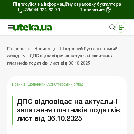
Підписуйся на інформаційну страховку бухгалтера
+38(044)334-62-70
Підписатися
Медичні КНП
Online видання «Баланс»
Online видання «Баланс-Агро»
Online бібліотека «Баланс»
Портал Баланс-Бюджет
Сервіси Баланс-Бюджет
Свiт позитива
Робота з приватними підприємцями
Господарські операції
Юридичні консультації
Спецвипуски для комерційних підприємств
Блог редакції Uteka-Комерція
Зо
Об
Сх
Головна
Новини
Щоденний бухгалтерський
огляд
ДПС відповідає на актуальні запитання
платників податків: лист від 06.10.2025
дприємцями
ації
риємств
Зовнішньоекономічна діяльність
Облік, податки та звiтнiсть
Схеми бухгалтерських проводок
Школа бухгалтера: просто про облік
Фінансовий аудит
Приватний підприєме
Інструкції для роботи
Новини
|
Щоденний бухгалтерський огляд
ДПС відповідає на актуальні
запитання платників податків:
лист від 06.10.2025