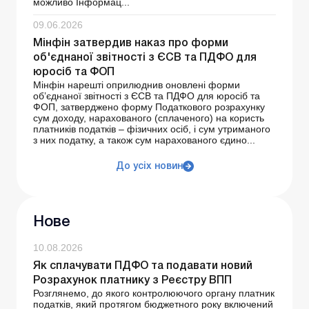
можливо Інформац...
09.06.2026
Мінфін затвердив наказ про форми
об'єднаної звітності з ЄСВ та ПДФО для
юросіб та ФОП
Мінфін нарешті оприлюднив оновлені форми
об’єднаної звітності з ЄСВ та ПДФО для юросіб та
ФОП, затверджено форму Податкового розрахунку
сум доходу, нарахованого (сплаченого) на користь
платників податків – фізичних осіб, і сум утриманого
з них податку, а також сум нарахованого єдино...
До усіх новин
Нове
10.08.2026
Як сплачувати ПДФО та подавати новий
Розрахунок платнику з Реєстру ВПП
Розглянемо, до якого контролюючого органу платник
податків, який протягом бюджетного року включений