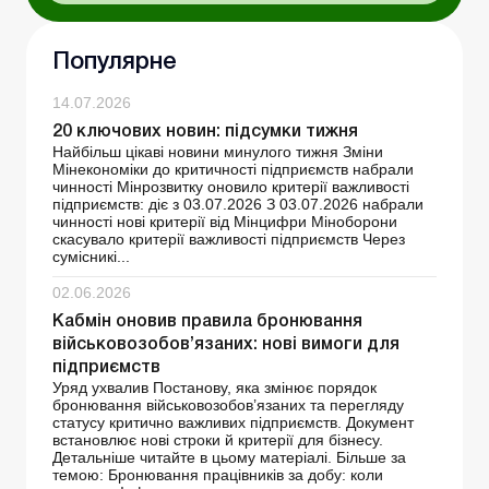
Популярне
14.07.2026
20 ключових новин: підсумки тижня
Найбільш цікаві новини минулого тижня Зміни
Мінекономіки до критичності підприємств набрали
чинності Мінрозвитку оновило критерії важливості
підприємств: діє з 03.07.2026 З 03.07.2026 набрали
чинності нові критерії від Мінцифри Міноборони
скасувало критерії важливості підприємств Через
сумісникі...
02.06.2026
Кабмін оновив правила бронювання
військовозобов’язаних: нові вимоги для
підприємств
Уряд ухвалив Постанову, яка змінює порядок
бронювання військовозобов’язаних та перегляду
статусу критично важливих підприємств. Документ
встановлює нові строки й критерії для бізнесу.
Детальніше читайте в цьому матеріалі. Більше за
темою: Бронювання працівників за добу: коли