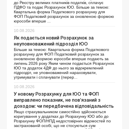
до Реєстру великих платників податків, сплачує
ПДФО та подає Розрахунок ЮО. Більше за темою:
Квартальна форма Податкового розрахунку для
ФОП Податковий розрахунок за оновленою формою
юрособи вперше ...
10.08.2026
Як подається новий Розрахунок за
неуповноважений підрозділ ЮО
Більше за темою: Квартальна форма Податкового
розрахунку для ФОП Податковий розрахунок за
оновленою формою юрособи вперше подають за
липень 2026 року Яким чином подається Розрахунок
ЮО та додаток 4ДФ до нього за відокремлений
підрозділ, не уповноважений нараховувати,
утримувати і сплачувати (перер...
10.08.2026
У новому Розрахунку для ЮО та ФОП
виправлено показник, не пов’язаний з
доходом: чи передбачена відповідальність
Якщо страхувальником самостійно здійснюється
коригування у додатках до Розрахунку ЮО або до
Розрахунку ФОП/НПД недостовірних відомостей по
застрахованій особі, що не стосуються сум