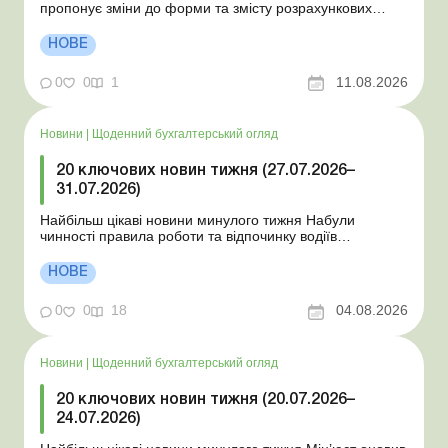
пропонує зміни до форми та змісту розрахункових
документів ДПС відповідає на запитання щодо
практичних ситуацій: лист від 10.07.2026 НБУ
НОВЕ
унормовав порядок примусового списання коштів без
згоди платника ДПС усунула помилки при прийнятті
0
0
1
11.08.2026
нової Об’є...
Новини
|
Щоденний бухгалтерський огляд
20 ключових новин тижня (27.07.2026–
31.07.2026)
Найбільш цікаві новини минулого тижня Набули
чинності правила роботи та відпочинку водіїв
Президент підписав закони про мобілізацію та воєнний
стан Для сільгосппідприємств і ФОП запроваджено нові
НОВЕ
одноразові статистичні форми З 2 серпня змінюється
порядок зарахування окремих періодів роботи до стр...
0
0
18
04.08.2026
Новини
|
Щоденний бухгалтерський огляд
20 ключових новин тижня (20.07.2026–
24.07.2026)