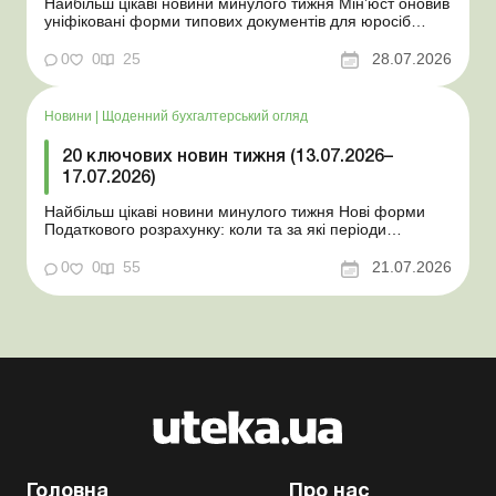
Найбільш цікаві новини минулого тижня Мін’юст оновив
уніфіковані форми типових документів для юросіб
Мінекономіки відкликало новину про створення
координаційного центру з організації бронювання У
0
0
25
28.07.2026
працівника виявлено статус «у розшуку»: що потрібно
знати роботодавцям Закон про ВП...
Новини
|
Щоденний бухгалтерський огляд
20 ключових новин тижня (13.07.2026–
17.07.2026)
Найбільш цікаві новини минулого тижня Нові форми
Податкового розрахунку: коли та за які періоди
звітувати Порядок оформлення та переоформлення
відстрочки від призову під час мобілізації удосконалено
0
0
55
21.07.2026
Кабмін утворив Координаційний центр з організації
бронювання військовозобов’язаних Верховна ...
Головна
Про нас