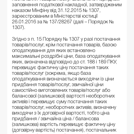
заповнення податкової накладної, затвердженим
наказом Мінфіну від 31.12.2015 № 1307,
зареєстрованим в Міністерстві юстиції
26.01.2016 за № 137/28267 (далі – Порядок №
1307).
Згідно з п. 15 Порядку № 1307 у разі постачання
товарів/послуг, крім постачання товарів, базою
оподаткування для яких встановлено
максимальні роздрібні ціни, база оподаткування
яких, визначена відповідно до ст. 188 і 189 ПКУ,
перевищує фактичну ціну постачання таких
товарів/послуг (зокрема, якщо база
оподаткування визначається виходячи із ціни
придбання товарів/послуг, звичайної ціни
самостійно виготовлених товарів/послуг або
балансової (залишкової) вартості необоротних
активів і перевищує суму постачання таких
товарів/послуг, необоротних активів, визначену
виходячи з їх договірної вартості, тобто ціна
придбання / звичайна ціна / балансова
(залишкова) вартість перевищує фактичну ціну
(договірну вартість) постачання), постачальник