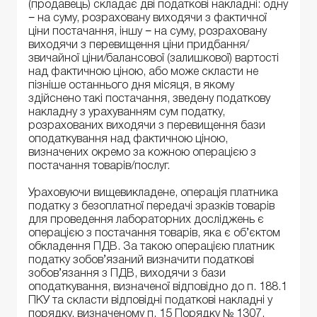
(продавець) складає дві податкові накладні: одну
− на суму, розраховану виходячи з фактичної
ціни постачання, іншу − на суму, розраховану
виходячи з перевищення ціни придбання/
звичайної ціни/балансової (залишкової) вартості
над фактичною ціною, або може скласти не
пізніше останнього дня місяця, в якому
здійснено такі постачання, зведену податкову
накладну з урахуванням сум податку,
розрахованих виходячи з перевищення бази
оподаткування над фактичною ціною,
визначених окремо за кожною операцією з
постачання товарів/послуг.
Ураховуючи вищевикладене, операція платника
податку з безоплатної передачі зразків товарів
для проведення лабораторних досліджень є
операцією з постачання товарів, яка є об’єктом
обкладення ПДВ. За такою операцією платник
податку зобов’язаний визначити податкові
зобов’язання з ПДВ, виходячи з бази
оподаткування, визначеної відповідно до п. 188.1
ПКУ та скласти відповідні податкові накладні у
порядку, визначеному п. 15 Порядку № 1307.