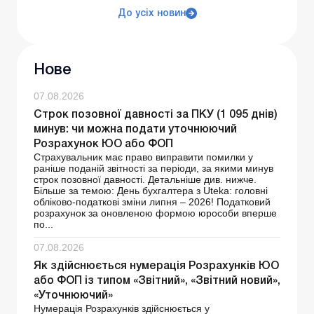
До усіх новин
Нове
07.08.2026
Строк позовної давності за ПКУ (1 095 днів)
минув: чи можна подати уточнюючий
Розрахунок ЮО або ФОП
Страхувальник має право виправити помилки у
раніше поданій звітності за періоди, за якими минув
строк позовної давності. Детальніше див. нижче.
Більше за темою: День бухгалтера з Uteka: головні
обліково-податкові зміни липня – 2026! Податковий
розрахунок за оновленою формою юрособи вперше
по...
07.08.2026
Як здійснюється нумерація Розрахунків ЮО
або ФОП із типом «Звітний», «Звітний новий»,
«Уточнюючий»
Нумерація Розрахунків здійснюється у