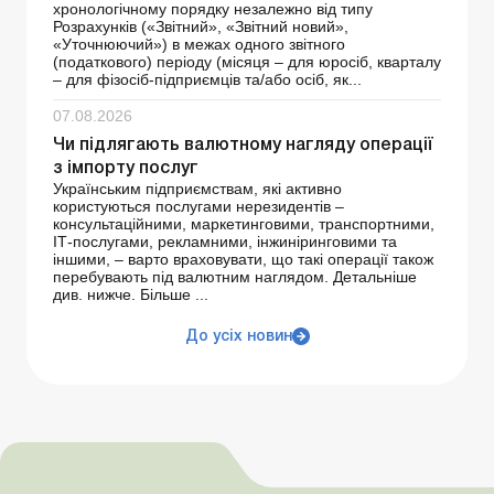
хронологічному порядку незалежно від типу
Розрахунків («Звітний», «Звітний новий»,
«Уточнюючий») в межах одного звітного
(податкового) періоду (місяця – для юросіб, кварталу
– для фізосіб-підприємців та/або осіб, як...
07.08.2026
Чи підлягають валютному нагляду операції
з імпорту послуг
Українським підприємствам, які активно
користуються послугами нерезидентів –
консультаційними, маркетинговими, транспортними,
ІТ-послугами, рекламними, інжиніринговими та
іншими, – варто враховувати, що такі операції також
перебувають під валютним наглядом. Детальніше
див. нижче. Більше ...
До усіх новин