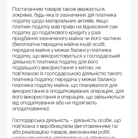
Постачанням товарів також вважається,
зокрема, будь-яка із зазначених дій платника
податку щодо матеріальних активів, якщо
платник податку мав право на віднесення сум
податку до податкового кредиту у разі
придбання зазначеного майна чи його частини
(безоплатна передача майна іншій особі;
передача майна у межах балансу платника
податку, що використовується у господарській
діяльності платника податку для його
подальшого використання з метою, не
пов’язаною із господарською діяльністю такого
платника податку; передача у межах балансу
платника податку майна, що планувалося для
використання в оподатковуваних операціях, для
його використання в операціях, що звільняються
від оподаткування або не підлягають
оподаткуванню).
Господарська діяльність – діяльність особи, що
пов’язана з виробництвом (виготовленням) та/
або реалізацією товарів, виконанням робіт,