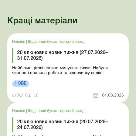
Кращі матеріали
Новини
|
Щоденний бухгалтерський огляд
20 ключових новин тижня (27.07.2026–
31.07.2026)
Найбільш цікаві новини минулого тижня Набули
чинності правила роботи та відпочинку водіїв
Президент підписав закони про мобілізацію та воєнний
стан Для сільгосппідприємств і ФОП запроваджено нові
НОВЕ
одноразові статистичні форми З 2 серпня змінюється
порядок зарахування окремих періодів роботи до стр...
0
0
16
04.08.2026
Новини
|
Щоденний бухгалтерський огляд
20 ключових новин тижня (20.07.2026–
24.07.2026)