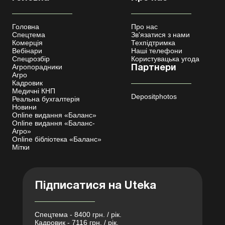
Головна
Про нас
Спецтема
Зв'язатися з нами
Комерція
Техпідтримка
Вебінари
Наші телефони
Спецрозбір
Користувацька угода
Агропорадники
Партнери
Агро
Кадровик
Медичні КНП
Depositphotos
Реальна бухгалтерія
Новини
Online видання «Баланс»
Online видання «Баланс-
Агро»
Online бібліотека «Баланс»
Мітки
Підписатися на Uteka
Спецтема - 8400 грн. / рік.
Кадровик - 7116 грн. / рік.