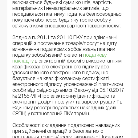
включаються будь-які суми коштів, вартість
матеріальних і нематеріальних активів, що
передаються платнику податків безпосередньо
покупцем або через будь-яку третю особу у
зв’язку з компенсацією вартості товарів/послуг.
Згідно з п. 201.1 та 201.10 ПКУ при здійсненні
операцій з постачання товарів/послуг на дату
виникнення податкових зобов’язань платник
податку зобов’язаний скласти
податкову
накладну
в електронній формі з використанням
кваліфікованого електронного підпису або
удосконаленого електронного підпису, що
базується на кваліфікованому сертифікаті
електронного підпису, уповноваженої платником
особи відповідно до вимог Закону від 05.10.2017
№ 2155-VIII «Про електронну ідентифікацію та
електронні довірчі послуги» та зареєструвати її в
Єдиному реєстрі податкових накладних (далі –
ЄРПН) у встановлений ПКУ термін.
Особливості складання податкових накладних
при здійсненні операцій з безоплатного
постачання товарів/послуг визначено Порядком