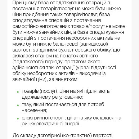
При цьому база оподаткування операцій з
постачання товарів/послуг не може бути нижче
ціни придбання таких товарів/послуг, база
оподаткування операцій з постачання
самостійно виготовлених товарів/послуг не може
бути нижче звичайних цін, а база оподаткування
операцій з постачання необоротних активів не
може бути нижче балансової (залишкової)
вартості за даними бухгалтерського обліку, що
склалася станом на початок звітного
(податкового) періоду, протягом якого
здійснюються такі операції (у разі відсутності
обліку необоротних активів – виходячи із
звичайної ціни), за винятком:
товарів (послуг), ціни на які підлягають
державному регулюванню;
газу, який постачається для потреб
населення;
електричної енергії, ціна на яку склалася на
ринку електричної енергії.
До складу договірної (контрактної) вартості