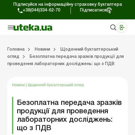
Підписуйся на інформаційну страховку бухгалтера
+38(044)334-62-70
Підписатися
Медичні КНП
Online видання «Баланс»
Online видання «Баланс-Агро»
Online бібліотека «Баланс»
Портал Баланс-Бюджет
Сервіси Баланс-Бюджет
Свiт позитива
Робота з приватними підприємцями
Господарські операції
Юридичні консультації
Спецвипуски для комерційних підприємств
Блог редакції Uteka-Комерція
Зо
Об
Сх
Головна
Новини
Щоденний бухгалтерський
огляд
Безоплатна передача зразків продукції для
проведення лабораторних досліджень: що з ПДВ
дприємцями
ації
риємств
Зовнішньоекономічна діяльність
Облік, податки та звiтнiсть
Схеми бухгалтерських проводок
Школа бухгалтера: просто про облік
Фінансовий аудит
Приватний підприєме
Інструкції для роботи
Новини
|
Щоденний бухгалтерський огляд
Безоплатна передача зразків
продукції для проведення
лабораторних досліджень:
що з ПДВ