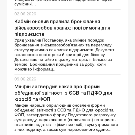
сумісникі...
02.06.2026
Кабмін оновив правила бронювання
військовозобов’язаних: нові вимоги для
підприємств
Уряд ухвалив Постанову, яка змінює порядок
бронювання військовозобов’язаних та перегляду
статусу критично важливих підприємств. Документ
встановлює нові строки й критерії для бізнесу.
Детальніше читайте в цьому матеріалі. Більше за
темою: Бронювання працівників за добу: коли
можливо Інформац...
09.06.2026
Мінфін затвердив наказ про форми
об'єднаної звітності з ЄСВ та ПДФО для
юросіб та ФОП
Мінфін нарешті оприлюднив оновлені форми
об’єднаної звітності з ЄСВ та ПДФО для юросіб та
ФОП, затверджено форму Податкового розрахунку
сум доходу, нарахованого (сплаченого) на користь
платників податків – фізичних осіб, і сум утриманого
з них податку, а також сум нарахованого єдино...