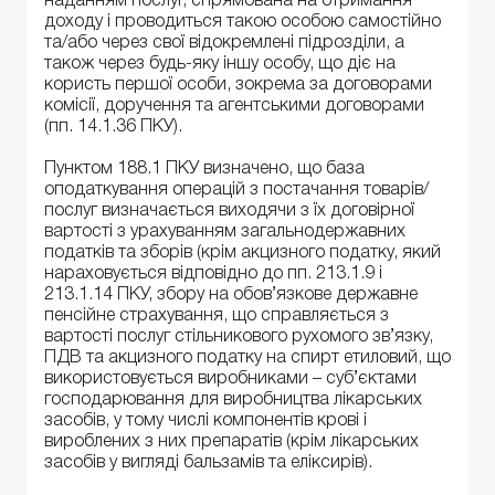
наданням послуг, спрямована на отримання
доходу і проводиться такою особою самостійно
та/або через свої відокремлені підрозділи, а
також через будь-яку іншу особу, що діє на
користь першої особи, зокрема за договорами
комісії, доручення та агентськими договорами
(пп. 14.1.36 ПКУ).
Пунктом 188.1 ПКУ визначено, що база
оподаткування операцій з постачання товарів/
послуг визначається виходячи з їх договірної
вартості з урахуванням загальнодержавних
податків та зборів (крім акцизного податку, який
нараховується відповідно до пп. 213.1.9 і
213.1.14 ПКУ, збору на обов’язкове державне
пенсійне страхування, що справляється з
вартості послуг стільникового рухомого зв’язку,
ПДВ та акцизного податку на спирт етиловий, що
використовується виробниками – суб’єктами
господарювання для виробництва лікарських
засобів, у тому числі компонентів крові і
вироблених з них препаратів (крім лікарських
засобів у вигляді бальзамів та еліксирів).