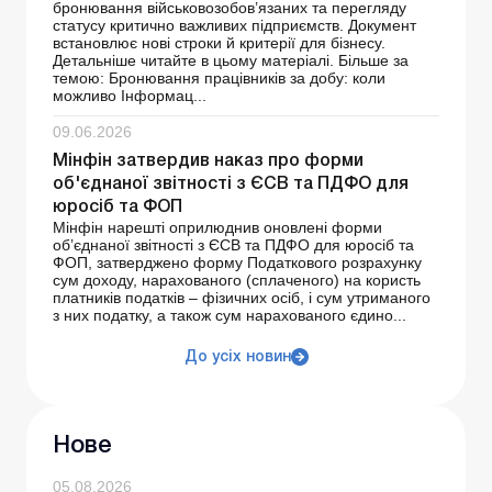
бронювання військовозобов’язаних та перегляду
статусу критично важливих підприємств. Документ
встановлює нові строки й критерії для бізнесу.
Детальніше читайте в цьому матеріалі. Більше за
темою: Бронювання працівників за добу: коли
можливо Інформац...
09.06.2026
Мінфін затвердив наказ про форми
об'єднаної звітності з ЄСВ та ПДФО для
юросіб та ФОП
Мінфін нарешті оприлюднив оновлені форми
об’єднаної звітності з ЄСВ та ПДФО для юросіб та
ФОП, затверджено форму Податкового розрахунку
сум доходу, нарахованого (сплаченого) на користь
платників податків – фізичних осіб, і сум утриманого
з них податку, а також сум нарахованого єдино...
До усіх новин
Нове
05.08.2026