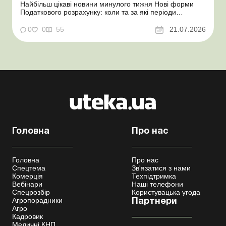
Найбільш цікаві новини минулого тижня Нові форми
Податкового розрахунку: коли та за які періоди
звітувати Порядок оформлення та переоформлення
відстрочки від призову під час мобілізації удосконалено
0
0
55
21.07.2026
Кабмін утворив Координаційний центр з організації
бронювання військовозобов’язаних Верховна ...
Головна
Про нас
Головна
Про нас
Спецтема
Зв'язатися з нами
Комерція
Техпідтримка
Вебінари
Наші телефони
Спецрозбір
Користувацька угода
Агропорадники
Партнери
Агро
Кадровик
Медичні КНП