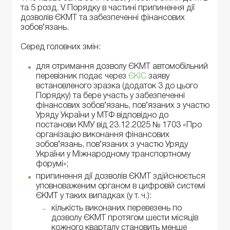
та 5 розд. V Порядку в частині припинення дії
дозволів ЄКМТ та забезпеченні фінансових
зобов’язань.
Серед головних змін:
для отримання дозволу ЄКМТ автомобільний
перевізник подає через
ЄКІС
заяву
встановленого зразка (додаток 3 до цього
Порядку) та бере участь у забезпеченні
фінансових зобов’язань, пов’язаних з участю
Уряду України у МТФ відповідно до
постанови КМУ від 23.12.2025 № 1703 «Про
організацію виконання фінансових
зобов’язань, пов’язаних з участю Уряду
України у Міжнародному транспортному
форумі»;
припинення дії дозволів ЄКМТ здійснюється
уповноваженим органом в цифровій системі
ЄКМТ у таких випадках (у т. ч.):
кількість виконаних перевезень по
дозволу ЄКМТ протягом шести місяців
кожного кварталу становить менше