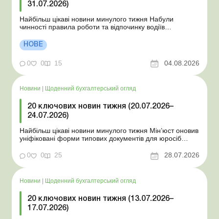
31.07.2026)
Найбільш цікаві новини минулого тижня Набули
чинності правила роботи та відпочинку водіїв
Президент підписав закони про мобілізацію та воєнний
стан Для сільгосппідприємств і ФОП запроваджено нові
НОВЕ
одноразові статистичні форми З 2 серпня змінюється
порядок зарахування окремих періодів роботи до стр...
0
0
15
04.08.2026
Новини
|
Щоденний бухгалтерський огляд
20 ключових новин тижня (20.07.2026–
24.07.2026)
Найбільш цікаві новини минулого тижня Мін’юст оновив
уніфіковані форми типових документів для юросіб
Мінекономіки відкликало новину про створення
координаційного центру з організації бронювання У
0
0
25
28.07.2026
працівника виявлено статус «у розшуку»: що потрібно
знати роботодавцям Закон про ВП...
Новини
|
Щоденний бухгалтерський огляд
20 ключових новин тижня (13.07.2026–
17.07.2026)