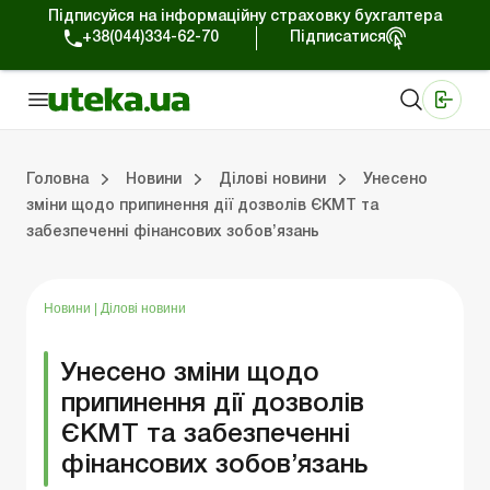
Підписуйся на інформаційну страховку бухгалтера
+38(044)334-62-70
Підписатися
Медичні КНП
Online видання «Баланс»
Online видання «Баланс-Агро»
Online бібліотека «Баланс»
Портал Баланс-Бюджет
Сервіси Баланс-Бюджет
Свiт позитива
Робота з приватними підприємцями
Господарські операції
Юридичні консультації
Спецвипуски для комерційних підприємств
Блог редакції Uteka-Комерція
Зо
Об
Сх
Головна
Новини
Ділові новини
Унесено
зміни щодо припинення дії дозволів ЄКМТ та
забезпеченні фінансових зобов’язань
дприємцями
ації
риємств
Зовнішньоекономічна діяльність
Облік, податки та звiтнiсть
Схеми бухгалтерських проводок
Школа бухгалтера: просто про облік
Фінансовий аудит
Приватний підприєме
Інструкції для роботи
Новини
|
Ділові новини
Унесено зміни щодо
припинення дії дозволів
ЄКМТ та забезпеченні
фінансових зобов’язань