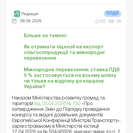
Редакція
ПОДІЇ
08.05.2026
0
0
38
Більше за темою:
Як отримати ліцензії на експорт
сільгосппродукції та міжнародні
перевезення
Міжнародне перевезення: ставка ПДВ
0 % застосовується на всьому шляху
чи тільки на відрізку до кордону
України?
Наказом Міністерства розвитку громад та
територій
від 03.04.2026 № 730
«Про
затвердження Змін до Порядку проведення
конкурсу та видачі дозвільних документів
Європейської Конференції Міністрів Транспорту»,
зареєстрованому в Міністерстві юстиції
17.04.2026 за № 534/45928, унесено зміни до п. 2