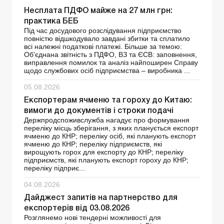
Несплата ПДФО майже на 27 млн грн:
практика БЕБ
Під час досудового розслідування підприємство
повністю відшкодувало завдані збитки та сплатило
всі належні податкові платежі. Більше за темою:
Об’єднана звітність з ПДФО, ВЗ та ЄСВ: заповнення,
виправлення помилок та аналіз найпоширен Справу
щодо службових осіб підприємства – виробника ...
05.08.2026
Експортерам ячменю та гороху до Китаю:
вимоги до документів і строки подачі
Держпродспоживслужба нагадує про формування
переліку місць зберігання, з яких планується експорт
ячменю до КНР; переліку осіб, які планують експорт
ячменю до КНР; переліку підприємств, які
вирощують горох для експорту до КНР; переліку
підприємств, які планують експорт гороху до КНР;
переліку підприє...
04.08.2026
Дайджест запитів на партнерство для
експортерів від 03.08.2026
Розглянемо нові тендерні можливості для