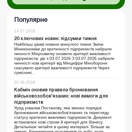
Популярне
14.07.2026
20 ключових новин: підсумки тижня
Найбільш цікаві новини минулого тижня Зміни
Мінекономіки до критичності підприємств набрали
чинності Мінрозвитку оновило критерії важливості
підприємств: діє з 03.07.2026 З 03.07.2026 набрали
чинності нові критерії від Мінцифри Міноборони
скасувало критерії важливості підприємств Через
сумісникі...
02.06.2026
Кабмін оновив правила бронювання
військовозобов’язаних: нові вимоги для
підприємств
Уряд ухвалив Постанову, яка змінює порядок
бронювання військовозобов’язаних та перегляду
статусу критично важливих підприємств. Документ
встановлює нові строки й критерії для бізнесу.
Детальніше читайте в цьому матеріалі. Більше за
темою: Бронювання працівників за добу: коли