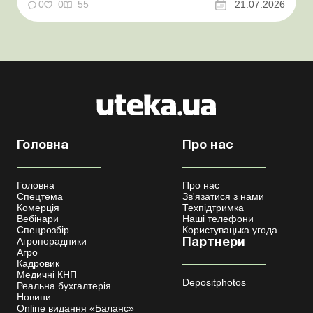
відстрочки від призову під час мобілізації удосконалено
0
0
55
21.07.2026
Кабмін утворив Координаційний центр з організації
бронювання військовозобов’язаних Верховна ...
Головна
Про нас
Головна
Про нас
Спецтема
Зв'язатися з нами
Комерція
Техпідтримка
Вебінари
Наші телефони
Спецрозбір
Користувацька угода
Агропорадники
Партнери
Агро
Кадровик
Медичні КНП
Depositphotos
Реальна бухгалтерія
Новини
Online видання «Баланс»