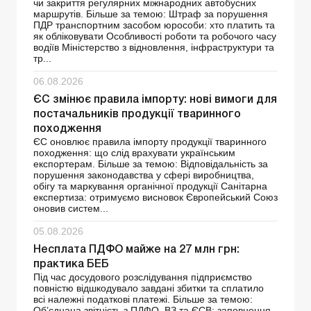
чи закриття регулярних міжнародних автобусних
маршрутів. Більше за темою: Штраф за порушення
ПДР транспортним засобом юрособи: хто платить та
як обліковувати Особливості роботи та робочого часу
водіїв Міністерство з відновлення, інфраструктури та
тр...
06.08.2026
ЄС змінює правила імпорту: нові вимоги для
постачальників продукції тваринного
походження
ЄС оновлює правила імпорту продукції тваринного
походження: що слід врахувати українським
експортерам. Більше за темою: Відповідальність за
порушення законодавства у сфері виробництва,
обігу та маркування органічної продукції Санітарна
експертиза: отримуємо висновок Європейський Союз
оновив систем...
05.08.2026
Несплата ПДФО майже на 27 млн грн:
практика БЕБ
Під час досудового розслідування підприємство
повністю відшкодувало завдані збитки та сплатило
всі належні податкові платежі. Більше за темою:
Об’єднана звітність з ПДФО, ВЗ та ЄСВ: заповнення,