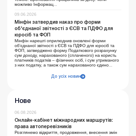
можливо Інформац...
09.06.2026
Мінфін затвердив наказ про форми
об'єднаної звітності з ЄСВ та ПДФО для
юросіб та ФОП
Мінфін нарешті оприлюднив оновлені форми
об’єднаної звітності з ЄСВ та ПДФО для юросіб та
ФОП, затверджено форму Податкового розрахунку
сум доходу, нарахованого (сплаченого) на користь
платників податків – фізичних осіб, і сум утриманого
з них податку, а також сум нарахованого єдино...
До усіх новин
Нове
06.08.2026
Онлайн-кабінет міжнародних маршрутів:
права автоперевізників
Розглянемо відкриття, продовження, внесення змін