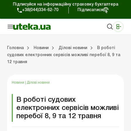
Підписуйся на інформаційну страховку бухгалтера
+38(044)334-62-70
Підписатися
Медичні КНП
Online видання «Баланс»
Online видання «Баланс-Агро»
Online бібліотека «Баланс»
Портал Баланс-Бюджет
Сервіси Баланс-Бюджет
Свiт позитива
Робота з приватними підприємцями
Господарські операції
Юридичні консультації
Спецвипуски для комерційних підприємств
Блог редакції Uteka-Комерція
Зо
Об
Сх
Головна
Новини
Ділові новини
В роботі
судових електронних сервісів можливі перебої 8, 9 та
12 травня
дприємцями
ації
риємств
Зовнішньоекономічна діяльність
Облік, податки та звiтнiсть
Схеми бухгалтерських проводок
Школа бухгалтера: просто про облік
Фінансовий аудит
Приватний підприєме
Інструкції для роботи
Новини
|
Ділові новини
В роботі судових
електронних сервісів можливі
перебої 8, 9 та 12 травня