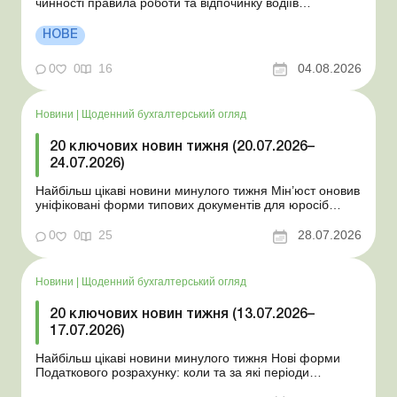
чинності правила роботи та відпочинку водіїв
Президент підписав закони про мобілізацію та воєнний
стан Для сільгосппідприємств і ФОП запроваджено нові
НОВЕ
одноразові статистичні форми З 2 серпня змінюється
порядок зарахування окремих періодів роботи до стр...
0
0
16
04.08.2026
Новини
|
Щоденний бухгалтерський огляд
20 ключових новин тижня (20.07.2026–
24.07.2026)
Найбільш цікаві новини минулого тижня Мін’юст оновив
уніфіковані форми типових документів для юросіб
Мінекономіки відкликало новину про створення
координаційного центру з організації бронювання У
0
0
25
28.07.2026
працівника виявлено статус «у розшуку»: що потрібно
знати роботодавцям Закон про ВП...
Новини
|
Щоденний бухгалтерський огляд
20 ключових новин тижня (13.07.2026–
17.07.2026)
Найбільш цікаві новини минулого тижня Нові форми
Податкового розрахунку: коли та за які періоди
звітувати Порядок оформлення та переоформлення