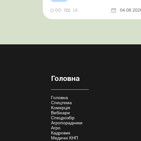
сільгосппідприємств і ФОП запроваджено
нові одноразові статистичні форми З 2
0
0
16
04.08.202
серпня змінюється порядок зарахування
окремих періодів роботи до стр...
Головна
Головна
Спецтема
Комерція
Вебінари
Спецрозбір
Агропорадники
Агро
Кадровик
Медичні КНП