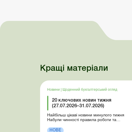
Кращі матеріали
Новини
|
Щоденний бухгалтерський огляд
20 ключових новин тижня
(27.07.2026–31.07.2026)
Найбільш цікаві новини минулого тижня
Набули чинності правила роботи та
відпочинку водіїв Президент підписав
закони про мобілізацію та воєнний стан Для
НОВЕ