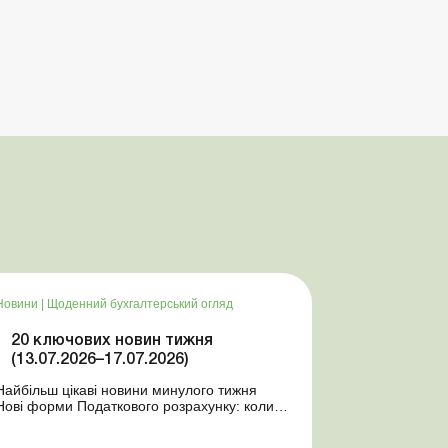
Новини
|
Щоденний бухгалтерський огляд
20 ключових новин тижня
(13.07.2026–17.07.2026)
Найбільш цікаві новини минулого тижня
Нові форми Податкового розрахунку: коли
а за які періоди звітувати Порядок
оформлення та переоформлення