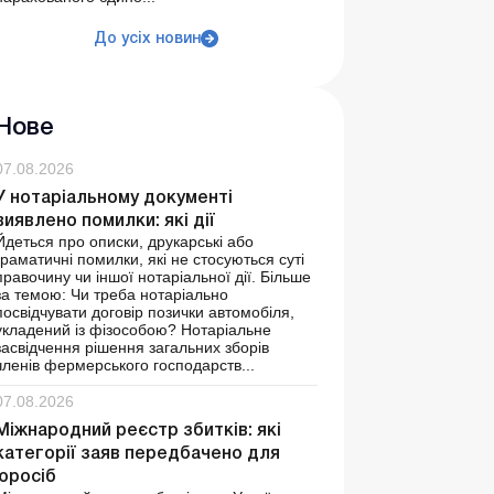
До усіх новин
Нове
07.08.2026
У нотаріальному документі
виявлено помилки: які дії
Йдеться про описки, друкарські або
граматичні помилки, які не стосуються суті
правочину чи іншої нотаріальної дії. Більше
за темою: Чи треба нотаріально
посвідчувати договір позички автомобіля,
укладений із фізособою? Нотаріальне
засвідчення рішення загальних зборів
членів фермерського господарств...
07.08.2026
Міжнародний реєстр збитків: які
категорії заяв передбачено для
юросіб