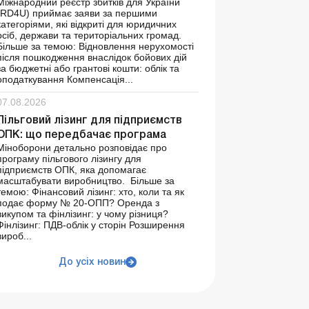
Міжнародний реєстр збитків для України
(RD4U) приймає заяви за першими
категоріями, які відкриті для юридичних
осіб, держави та територіальних громад.
Більше за темою: Відновлення нерухомості
після пошкодження внаслідок бойових дій
за бюджетні або грантові кошти: облік та
оподаткування Компенсація...
07.08.2026
Пільговий лізинг для підприємств
ОПК: що передбачає програма
Міноборони детально розповідає про
програму пільгового лізингу для
підприємств ОПК, яка допомагає
масштабувати виробництво. Більше за
темою: Фінансовий лізинг: хто, коли та як
подає форму № 20-ОПП? Оренда з
викупом та фінлізинг: у чому різниця?
Фінлізинг: ПДВ-облік у сторін Розширення
вироб...
До усіх новин