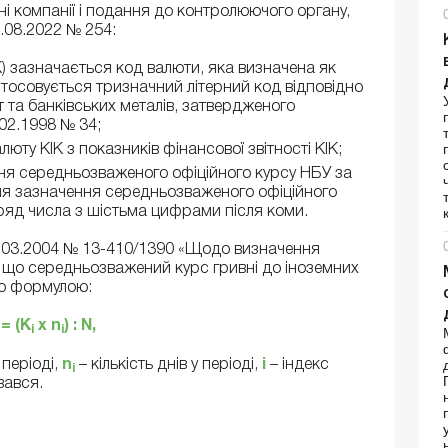
і компанії і подання до контролюючого органу,
.08.2022 № 254:
ІК) зазначається код валюти, яка визначена як
астосовується тризначний літерний код відповідно
 та банківських металів, затвердженого
02.1998 № 34;
юту КІК з показників фінансової звітності КІК;
ня середньозваженого офіційного курсу НБУ за
 Для зазначення середньозваженого офіційного
ряд числа з шістьма цифрами після коми.
22.03.2004 № 13-410/1390 «Щодо визначення
 що середньозважений курс гривні до іноземних
ою формулою:
 = (К
х n
)
:
N,
i
i
 періоді,
n
– кількість днів у періоді,
i
– індекс
i
вався.