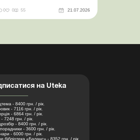
відстрочки від призову під час мобілізації
досконалено Кабмін утворив
0
0
55
21.07.2026
Координаційний центр з організації
бронювання військовозобов’язаних
Верховна ...
дписатися на Uteka
тема - 8400 грн. / рік.
овик - 7116 грн. / рік.
рція - 6864 грн. / рік.
- 7248 грн. / рік.
розбір - 8400 грн. / рік.
порадники - 3600 грн. / рік.
нари - 6000 грн. / рік.
ne бібліотека «Баланс» - 8352 грн. / рік.