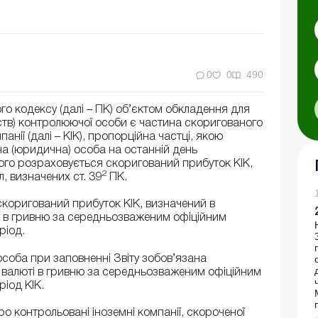
0
0
490
го кодексу (далі – ПК) об’єктом обкладення для
тв) контролюючої особи є частина скоригованого
анії (далі – КІК), пропорційна частці, якою
на (юридична) особа на останній день
кого розраховується скоригований прибуток КІК,
2
, визначених ст. 39
ПК.
скоригований прибуток КІК, визначений в
ку в гривню за середньозваженим офіційним
ріод.
соба при заповненні Звіту зобов’язана
й валюті в гривню за середньозваженим офіційним
ріод КІК.
о контрольовані іноземні компанії, скороченої