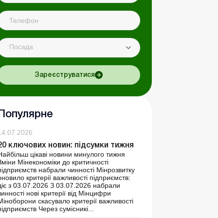
Посада
Зареєструватися
Популярне
14.07.2026
20 ключових новин: підсумки тижня
Найбільш цікаві новини минулого тижня
Зміни Мінекономіки до критичності
підприємств набрали чинності Мінрозвитку
оновило критерії важливості підприємств:
діє з 03.07.2026 З 03.07.2026 набрали
чинності нові критерії від Мінцифри
Міноборони скасувало критерії важливості
підприємств Через сумісникі...