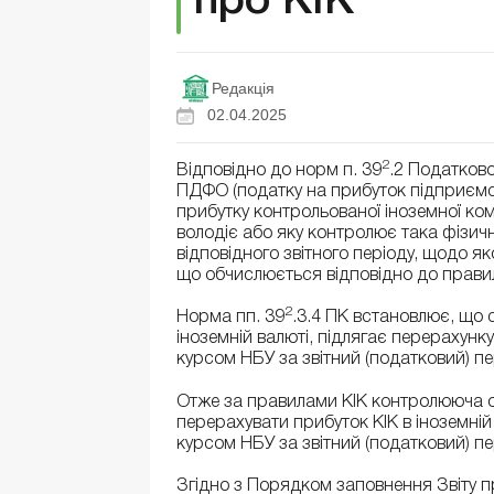
про КІК
Редакція
02.04.2025
2
Відповідно до норм п. 39
.2 Податково
ПДФО (податку на прибуток підприємс
прибутку контрольованої іноземної комп
володіє або яку контролює така фізич
відповідного звітного періоду, щодо я
що обчислюється відповідно до правил
2
Норма пп. 39
.3.4 ПК встановлює, що 
іноземній валюті, підлягає перерахун
курсом НБУ за звітний (податковий) пе
Отже за правилами КІК контролююча о
перерахувати прибуток КІК в іноземні
курсом НБУ за звітний (податковий) пе
Згідно з Порядком заповнення Звіту пр