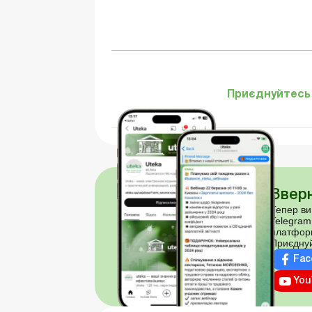
Приєднуйтесь 
Зверн
Тепер ви
Telegram
платфор
Приєднуй
Fac
You