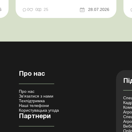
координаційного центру з організації
бронювання У працівника виявлено статус
у
6
0
0
25
28.07.2026
«у розшуку»: що потрібно знати
роботодавцям Закон про ВП...
Про нас
Пі
Про нас
Зв'язатися з нами
Спец
Техпідтримка
Кадр
Наші телефони
Коме
Користувацька угода
Агро 
Партнери
Спец
Агро
Вебі
Onli