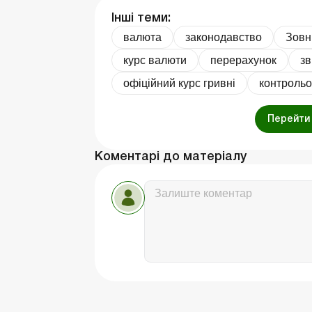
Інші теми:
валюта
законодавство
Зовн
курс валюти
перерахунок
зв
офіційний курс гривні
контрольо
Перейти 
Коментарі до матеріалу