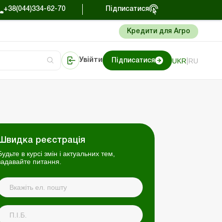
+38(044)334-62-70
Підписатися
Кредити для Агро
|
UKR
RU
Увійти
Підписатися
сто про облік
Портал Баланс-Бюджет
Швидка реєстрація
Будьте в курсі змін і актуальних тем,
задавайте питання.