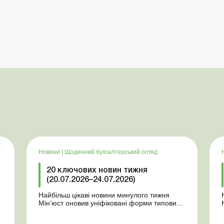
Новини
|
Щоденний бухгалтерський огляд
20 ключових новин тижня
(20.07.2026–24.07.2026)
Найбільш цікаві новини минулого тижня
Мін’юст оновив уніфіковані форми типових
документів для юросіб Мінекономіки
т
відкликало новину про створення