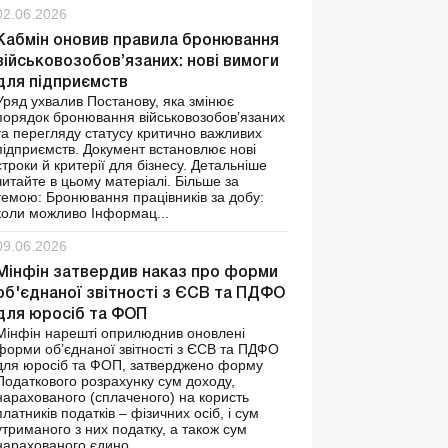
02.06.2026
Кабмін оновив правила бронювання
військовозобов’язаних: нові вимоги
для підприємств
Уряд ухвалив Постанову, яка змінює
порядок бронювання військовозобов’язаних
та перегляду статусу критично важливих
підприємств. Документ встановлює нові
строки й критерії для бізнесу. Детальніше
читайте в цьому матеріалі. Більше за
темою: Бронювання працівників за добу:
коли можливо Інформац...
09.06.2026
Мінфін затвердив наказ про форми
об'єднаної звітності з ЄСВ та ПДФО
для юросіб та ФОП
Мінфін нарешті оприлюднив оновлені
форми об’єднаної звітності з ЄСВ та ПДФО
для юросіб та ФОП, затверджено форму
Податкового розрахунку сум доходу,
нарахованого (сплаченого) на користь
платників податків – фізичних осіб, і сум
утриманого з них податку, а також сум
нарахованого єдино...