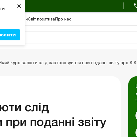
×
ухгалтера
яти
адемiя
Сервіси
Свiт позитива
Про нас
волити
Зовнішньоекономічна діяльність
Облік, податки та звiтнiсть
Схеми бухгалтерських проводок
Школа бухгалтера: про
Який курс валюти слід застосовувати при поданні звіту про КІК
ць
Портал Баланс-Бюджет
Календар бухгалтера
Дані для розрахунків
юти слід
 при поданні звіту