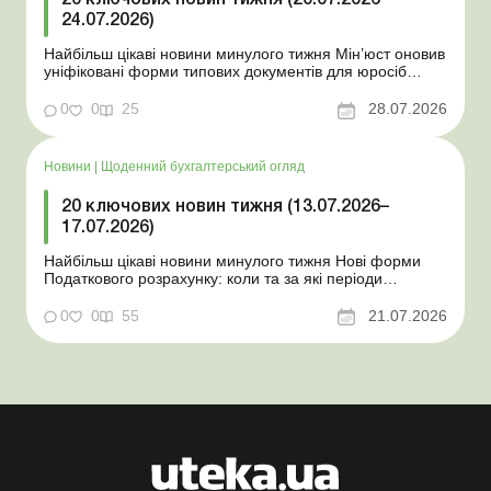
20 ключових новин тижня (20.07.2026–
24.07.2026)
Найбільш цікаві новини минулого тижня Мін’юст оновив
уніфіковані форми типових документів для юросіб
Мінекономіки відкликало новину про створення
координаційного центру з організації бронювання У
0
0
25
28.07.2026
працівника виявлено статус «у розшуку»: що потрібно
знати роботодавцям Закон про ВП...
Новини
|
Щоденний бухгалтерський огляд
20 ключових новин тижня (13.07.2026–
17.07.2026)
Найбільш цікаві новини минулого тижня Нові форми
Податкового розрахунку: коли та за які періоди
звітувати Порядок оформлення та переоформлення
відстрочки від призову під час мобілізації удосконалено
0
0
55
21.07.2026
Кабмін утворив Координаційний центр з організації
бронювання військовозобов’язаних Верховна ...