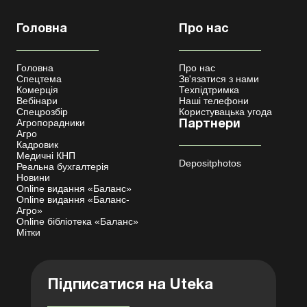
Головна
Про нас
Головна
Про нас
Спецтема
Зв'язатися з нами
Комерція
Техпідтримка
Вебінари
Наші телефони
Спецрозбір
Користувацька угода
Агропорадники
Партнери
Агро
Кадровик
Медичні КНП
Depositphotos
Реальна бухгалтерія
Новини
Online видання «Баланс»
Online видання «Баланс-
Агро»
Online бібліотека «Баланс»
Мітки
Підписатися на Uteka