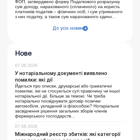
ФОП, затверджено форму Податкового розрахунку
сум доходу, нарахованого (сплаченого) на користь
платників податків – фізичних осіб, і сум утриманого
з них податку, а також сум нарахованого єдино...
До усіх новин
Нове
07.08.2026
У нотаріальному документі виявлено
помилки: які дії
Йдеться про описки, друкарські або граматичні
помилки, які не стосуються суті правочину чи іншої
нотаріальної дії. Більше за темою: Чи треба
нотаріально посвідчувати договір позички
автомобіля, укладений із фізособою? Нотаріальне
засвідчення рішення загальних зборів членів
фермерського господарств...
07.08.2026
Міжнародний реєстр збитків: які категорії