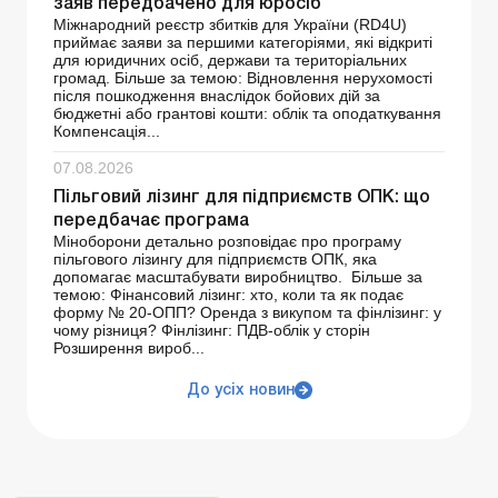
заяв передбачено для юросіб
Міжнародний реєстр збитків для України (RD4U)
приймає заяви за першими категоріями, які відкриті
для юридичних осіб, держави та територіальних
громад. Більше за темою: Відновлення нерухомості
після пошкодження внаслідок бойових дій за
бюджетні або грантові кошти: облік та оподаткування
Компенсація...
07.08.2026
Пільговий лізинг для підприємств ОПК: що
передбачає програма
Міноборони детально розповідає про програму
пільгового лізингу для підприємств ОПК, яка
допомагає масштабувати виробництво. Більше за
темою: Фінансовий лізинг: хто, коли та як подає
форму № 20-ОПП? Оренда з викупом та фінлізинг: у
чому різниця? Фінлізинг: ПДВ-облік у сторін
Розширення вироб...
До усіх новин