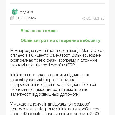
Редакція
16.06.2026
0
0
28
Більше за темою:
Облік витрат на створення вебсайту
Міжнародна гуманітарна організація Mercy Corps
спільно з ГО «Центр Зайнятості Вільних Людей»
розпочинає третю фазу Програми підтримки
економічної стійкості України (ERP).
Ініціатива покликана сприяти підвищенню
доходів учасників через розвиток
підприємницької діяльності, зміцненню їхньої
економічної самостійності та зменшенню
залежності від зовнішньої допомоги.
У межах напряму індивідуальної грошової
допомоги для підтримки ініціатив мікробізнесу
середній розмір фінансування становить 2 600