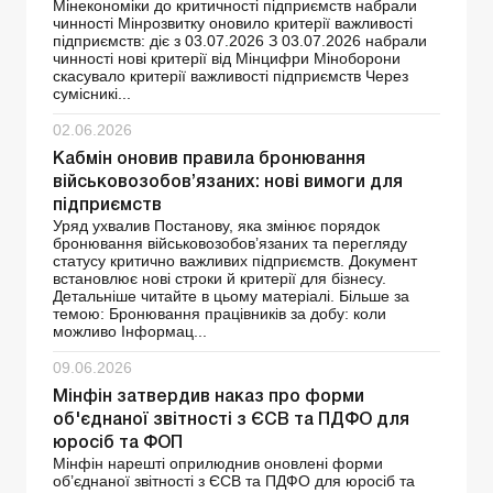
Мінекономіки до критичності підприємств набрали
чинності Мінрозвитку оновило критерії важливості
підприємств: діє з 03.07.2026 З 03.07.2026 набрали
чинності нові критерії від Мінцифри Міноборони
скасувало критерії важливості підприємств Через
сумісникі...
02.06.2026
Кабмін оновив правила бронювання
військовозобов’язаних: нові вимоги для
підприємств
Уряд ухвалив Постанову, яка змінює порядок
бронювання військовозобов’язаних та перегляду
статусу критично важливих підприємств. Документ
встановлює нові строки й критерії для бізнесу.
Детальніше читайте в цьому матеріалі. Більше за
темою: Бронювання працівників за добу: коли
можливо Інформац...
09.06.2026
Мінфін затвердив наказ про форми
об'єднаної звітності з ЄСВ та ПДФО для
юросіб та ФОП
Мінфін нарешті оприлюднив оновлені форми
об’єднаної звітності з ЄСВ та ПДФО для юросіб та