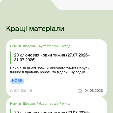
Кращі матеріали
Новини
|
Щоденний бухгалтерський огляд
20 ключових новин тижня (27.07.2026–
31.07.2026)
Найбільш цікаві новини минулого тижня Набули
чинності правила роботи та відпочинку водіїв
Президент підписав закони про мобілізацію та воєнний
стан Для сільгосппідприємств і ФОП запроваджено нові
НОВЕ
одноразові статистичні форми З 2 серпня змінюється
порядок зарахування окремих періодів роботи до стр...
0
0
16
04.08.2026
Новини
|
Щоденний бухгалтерський огляд