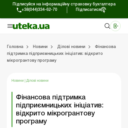
Підписуйся на інформаційну страховку бухгалтера
+38(044)334-62-70
Підписатися
Медичні КНП
Online видання «Баланс»
Online видання «Баланс-Агро»
Online бібліотека «Баланс»
Портал Баланс-Бюджет
Сервіси Баланс-Бюджет
Свiт позитива
Робота з приватними підприємцями
Господарські операції
Юридичні консультації
Спецвипуски для комерційних підприємств
Блог редакції Uteka-Комерція
Зо
Об
Сх
Головна
Новини
Ділові новини
Фінансова
підтримка підприємницьких ініціатив: відкрито
мікрогрантову програму
дприємцями
ації
риємств
Зовнішньоекономічна діяльність
Облік, податки та звiтнiсть
Схеми бухгалтерських проводок
Школа бухгалтера: просто про облік
Фінансовий аудит
Приватний підприєме
Інструкції для роботи
Новини
|
Ділові новини
Фінансова підтримка
підприємницьких ініціатив:
відкрито мікрогрантову
програму