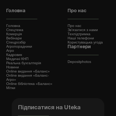
Головна
Про нас
Головна
Про нас
Спецтема
Зв'язатися з нами
Комерція
Техпідтримка
Вебінари
Наші телефони
Спецрозбір
Користувацька угода
Агропорадники
Партнери
Агро
Кадровик
Медичні КНП
Depositphotos
Реальна бухгалтерія
Новини
Online видання «Баланс»
Online видання «Баланс-
Агро»
Online бібліотека «Баланс»
Мітки
Підписатися на Uteka