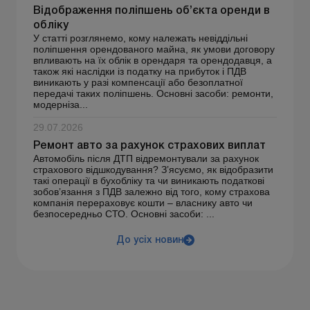
Відображення поліпшень об’єкта оренди в
обліку
У статті розглянемо, кому належать невіддільні
поліпшення орендованого майна, як умови договору
впливають на їх облік в орендаря та орендодавця, а
також які наслідки із податку на прибуток і ПДВ
виникають у разі компенсації або безоплатної
передачі таких поліпшень. Основні засоби: ремонти,
модерніза...
29.07.2026
Ремонт авто за рахунок страхових виплат
Автомобіль після ДТП відремонтували за рахунок
страхового відшкодування? З’ясуємо, як відобразити
такі операції в бухобліку та чи виникають податкові
зобов’язання з ПДВ залежно від того, кому страхова
компанія перераховує кошти – власнику авто чи
безпосередньо СТО. Основні засоби: ...
До усіх новин