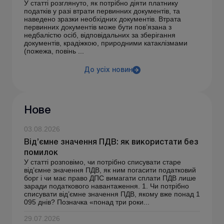
У статті розглянуто, як потрібно діяти платнику
податків у разі втрати первинних документів, та
наведено зразки необхідних документів. Втрата
первинних документів може бути пов’язана з
недбалістю осіб, відповідальних за зберігання
документів, крадіжкою, природними катаклізмами
(пожежа, повінь ...
До усіх новин
Нове
03.08.2026
Від’ємне значення ПДВ: як використати без
помилок
У статті розповімо, чи потрібно списувати старе
від’ємне значення ПДВ, як ним погасити податковий
борг і чи має право ДПС вимагати сплати ПДВ лише
заради податкового навантаження. 1. Чи потрібно
списувати від’ємне значення ПДВ, якому вже понад 1
095 днів? Позначка «понад три роки...
29.07.2026