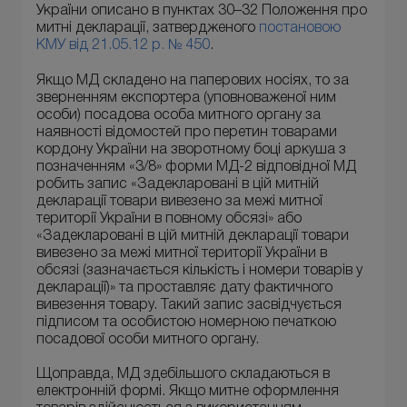
України описано в пунктах 30–32 Положення про
митні декларації, затвердженого
постановою
КМУ від 21.05.12 р. № 450
.
Якщо МД складено на паперових носіях, то за
зверненням експортера (уповноваженої ним
особи) посадова особа митного органу за
наявності відомостей про перетин товарами
кордону України на зворотному боці аркуша з
позначенням «3/8» форми МД-2 відповідної МД
робить запис «Задекларовані в цій митній
декларації товари вивезено за межі митної
території України в повному обсязі» або
«Задекларовані в цій митній декларації товари
вивезено за межі митної території України в
обсязі (зазначається кількість і номери товарів у
декларації)» та проставляє дату фактичного
вивезення товару. Такий запис засвідчується
підписом та особистою номерною печаткою
посадової особи митного органу.
Щоправда, МД здебільшого складаються в
електронній формі. Якщо митне оформлення