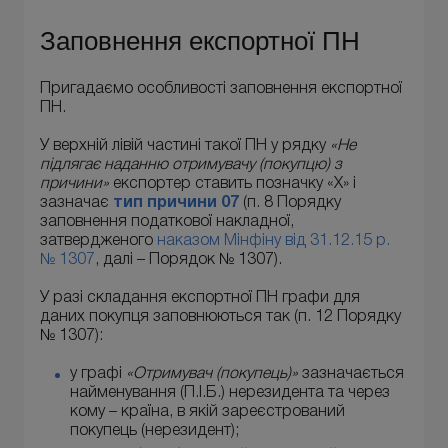
Заповнення експортної ПН
Пригадаємо особливості заповнення експортної
ПН.
У верхній лівій частині такої ПН у рядку
«Не
підлягає наданню отримувачу (покупцю) з
причини»
експортер ставить позначку «Х» і
зазначає
тип причини 07
(п. 8 Порядку
заповнення податкової накладної,
затвердженого
наказом Мінфіну від 31.12.15 р.
№ 1307
, далі – Порядок № 1307).
У разі складання експортної ПН графи для
даних покупця заповнюються так (п. 12 Порядку
№ 1307):
у графі
«Отримувач (покупець)»
зазначається
найменування (П.І.Б.) нерезидента та через
кому – країна, в якій зареєстрований
покупець (нерезидент);