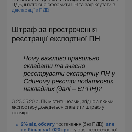
ПДВ, її потрібно оформити ПН та зафіксувати в
декларації з ПДВ
.
Штраф за прострочення
реєстрації експортної ПН
Чому важливо правильно
складати та вчасно
реєструвати експортну ПН у
Єдиному реєстрі податкових
накладних (далі – ЄРПН)?
З 23.05.20 р. ПК містить норми, згідно з якими
експортеру доведеться сплатити штраф у
розмірі:
2% від обсягу
постачання (без ПДВ),
але
не більш як
1 020 грн
– у разі несвоєчасної