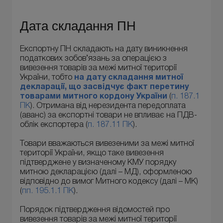
Дата складання ПН
Експортну ПН складають на дату виникнення
податкових зобов’язань за операцією з
вивезення товарів за межі митної території
України, тобто
на дату складання митної
декларації, що засвідчує факт перетину
товарами митного кордону України
(
п. 187.1
ПК
). Отримана від нерезидента передоплата
(аванс) за експортні товари не впливає на ПДВ-
облік експортера (
п. 187.11 ПК
).
Товари вважаються вивезеними за межі митної
території України, якщо таке вивезення
підтверджене у визначеному КМУ порядку
митною декларацією (далі – МД), оформленою
відповідно до вимог Митного кодексу (далі – МК)
(
пп. 195.1.1 ПК
).
Порядок підтвердження відомостей про
вивезення товарів за межі митної території