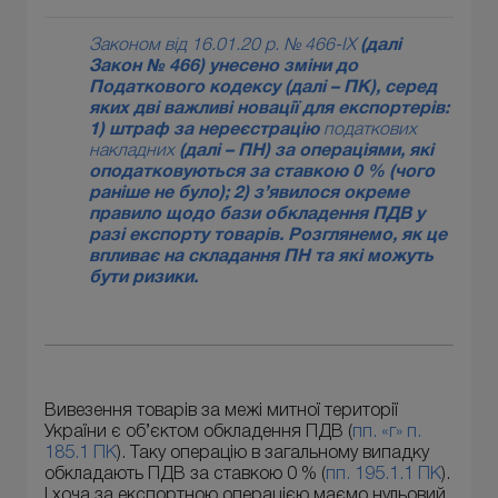
Законом від 16.01.20 р. № 466-IX
(далі
Закон № 466) унесено зміни до
Податкового кодексу (далі – ПК), серед
яких дві важливі новації для експортерів:
1) штраф за нереєстрацію
податкових
накладних
(далі – ПН) за операціями, які
оподатковуються за ставкою 0 % (чого
раніше не було); 2) з’явилося окреме
правило щодо бази обкладення ПДВ у
разі експорту товарів. Розглянемо, як це
впливає на складання ПН та які можуть
бути ризики.
Вивезення товарів за межі митної території
України є об’єктом обкладення ПДВ (
пп. «г» п.
185.1 ПК
). Таку операцію в загальному випадку
обкладають ПДВ за ставкою 0 % (
пп. 195.1.1 ПК
).
І хоча за експортною операцією маємо нульовий