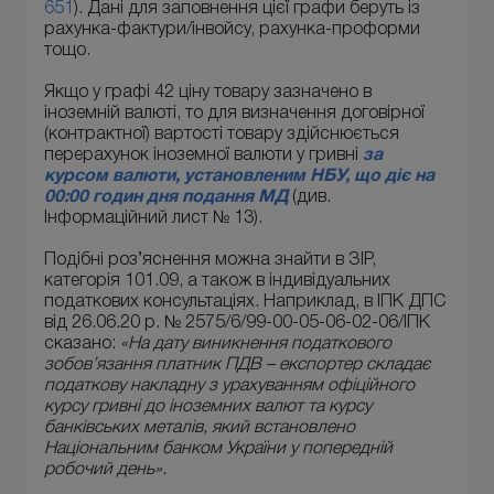
651
). Дані для заповнення цієї графи беруть із
рахунка-фактури/інвойсу, рахунка-проформи
тощо.
Якщо у графі 42 ціну товару зазначено в
іноземній валюті, то для визначення договірної
(контрактної) вартості товару здійснюється
перерахунок іноземної валюти у гривні
за
курсом валюти, установленим НБУ, що діє на
00:00 годин дня подання МД
(див.
Інформаційний лист № 13).
Подібні роз’яснення можна знайти в ЗІР,
категорія 101.09, а також в індивідуальних
податкових консультаціях. Наприклад, в ІПК ДПС
від 26.06.20 р. № 2575/6/99-00-05-06-02-06/ІПК
сказано:
«На дату виникнення податкового
зобов’язання платник ПДВ – експортер складає
податкову накладну з урахуванням офіційного
курсу гривні до іноземних валют та курсу
банківських металів, який встановлено
Національним банком України у попередній
робочий день».