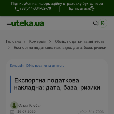
Підписуйся на інформаційну страховку бухгалтера
+38(044)334-62-70
Підписатися
Медичні КНП
Online видання «Баланс»
Online видання «Баланс-Агро»
Online бібліотека «Баланс»
Портал Баланс-Бюджет
Сервіси Баланс-Бюджет
Свiт позитива
Робота з приватними підприємцями
Господарські операції
Юридичні консультації
Спецвипуски для комерційних підприємств
Блог редакції Uteka-Комерція
Зо
Об
Сх
Головна
Комерція
Облік, податки та звiтнiсть
Експортна податкова накладна: дата, база, ризики
дприємцями
ації
риємств
Зовнішньоекономічна діяльність
Облік, податки та звiтнiсть
Схеми бухгалтерських проводок
Школа бухгалтера: просто про облік
Фінансовий аудит
Приватний підприєме
Інструкції для роботи
Комерція
|
Облік, податки та звiтнiсть
Експортна податкова
накладна: дата, база, ризики
Ольга Клебан
16.07.2020
0
3
7006