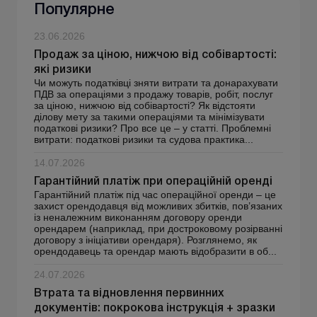
Популярне
23.06.2026
Продаж за ціною, нижчою від собівартості:
які ризики
Чи можуть податківці зняти витрати та донарахувати
ПДВ за операціями з продажу товарів, робіт, послуг
за ціною, нижчою від собівартості? Як відстояти
ділову мету за такими операціями та мінімізувати
податкові ризики? Про все це – у статті. Проблемні
витрати: податкові ризики та судова практика...
14.07.2026
Гарантійний платіж при операційній оренді
Гарантійний платіж під час операційної оренди – це
захист орендодавця від можливих збитків, пов’язаних
із неналежним виконанням договору оренди
орендарем (наприклад, при достроковому розірванні
договору з ініціативи орендаря). Розглянемо, як
орендодавець та орендар мають відобразити в об...
24.07.2026
Втрата та відновлення первинних
документів: покрокова інструкція + зразки