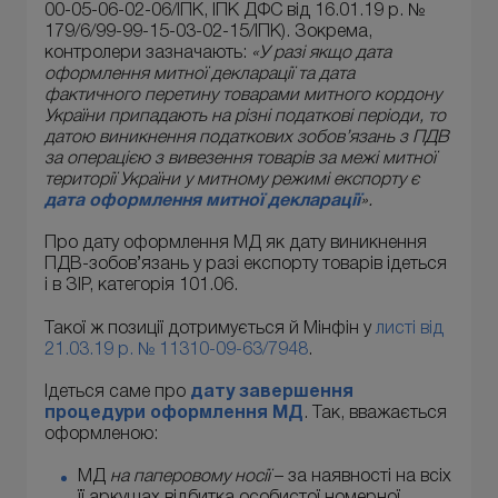
00-05-06-02-06/ІПК, ІПК ДФС від 16.01.19 р. №
179/6/99-99-15-03-02-15/ІПК). Зокрема,
контролери зазначають:
«У разі якщо дата
оформлення митної декларації та дата
фактичного перетину товарами митного кордону
України припадають на різні податкові періоди, то
датою виникнення податкових зобов’язань з ПДВ
за операцією з вивезення товарів за межі митної
території України у митному режимі експорту є
дата оформлення митної декларації
».
Про дату оформлення МД як дату виникнення
ПДВ-зобов’язань у разі експорту товарів ідеться
і в ЗІР, категорія 101.06.
Такої ж позиції дотримується й Мінфін у
листі від
21.03.19 р. № 11310-09-63/7948
.
Ідеться саме про
дату завершення
процедури оформлення МД
. Так, вважається
оформленою:
МД
на паперовому носії
– за наявності на всіх
її аркушах відбитка особистої номерної