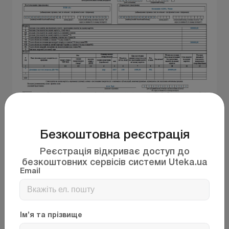
Безкоштовна реєстрація
ПН 2020_експорт_Ютека.xls
Реєстрація відкриває доступ до
Завантажити
безкоштовних сервісів системи Uteka.ua
Email
Ім’я та прізвище