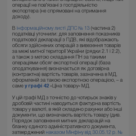
операції не пов’язані з госпдіяльністю
експортера (не спрямовані на отримання
доходу).
В
інформаційному листі ДПС № 13
(частина 2)
податківці уточнили: для заповнення показників
податкової декларації з ПДВ, які відображають
обсяги здійснених операцій з вивезення товарів
за межі митної території України (рядки 2.1 і 2.2),
а також з метою складання ПН за такими
операціями обсяг експортної операції (база
оподаткування) визначається як договірна
(контрактна) вартість товарів, зазначена в МД,
оформленій за такою експортною операцією, – а
саме
у графі 42
«Ціна товару» МД.
У цій графі МД з точністю до чотирьох знаків у
дробовій частині наводиться фактурна вартість
товару у валюті, в якій складено рахунки або інші
документи, що визначають вартість товару (див.
Порядок заповнення митних декларацій на
бланку єдиного адміністративного документа,
затверджений
наказом Мінфіну від 30.05.12 р. №