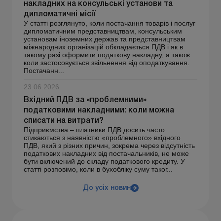
накладних на консульські установи та
дипломатичні місії
У статті розглянуто, коли постачання товарів і послуг
дипломатичним представництвам, консульським
установам іноземних держав та представництвам
міжнародних організацій обкладається ПДВ і як в
такому разі оформити податкову накладну, а також
коли застосовується звільнення від оподаткування.
Постачанн...
23.06.2026
Вхідний ПДВ за «проблемними»
податковими накладними: коли можна
списати на витрати?
Підприємства – платники ПДВ досить часто
стикаються з наявністю «проблемного» вхідного
ПДВ, який з різних причин, зокрема через відсутність
податкових накладних від постачальників, не може
бути включений до складу податкового кредиту. У
статті розповімо, коли в бухобліку суму таког...
До усіх новин