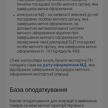
печатки посадової особи митного органу, яка
завершила митне оформлення;
електронна МД
– за наявності внесеної до неї
посадовою особою митного органу, яка
завершила митне оформлення, за
допомогою автоматизованої системи
митного оформлення відмітки про
завершення митного оформлення та
засвідчення такої декларації ЕЦП посадової
особи митного органу, яка завершила митне
оформлення (п. 16 Порядку № 450).
Отже, контролери хочуть бачити експортну ПН
складену саме
на дату оформлення МД
, яка
відображає завершення процедури митного
оформлення експортної операції.
База оподаткування
Базою оподаткування для операцій із вивезення
товарів за межі митної території України
є