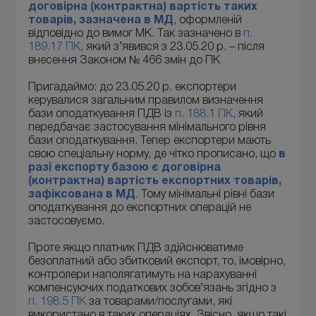
договірна (контрактна) вартість таких
товарів, зазначена в МД
, оформленій
відповідно до вимог МК. Так зазначено в
п.
189.17 ПК
, який з’явився з 23.05.20 р. – після
внесення Законом № 466 змін до ПК
Пригадаймо: до 23.05.20 р. експортери
керувалися загальним правилом визначення
бази оподаткування ПДВ із
п. 188.1 ПК
, який
передбачає застосування мінімального рівня
бази оподаткування. Тепер експортери мають
свою спеціальну норму, де чітко прописано, що
в
разі експорту базою є договірна
(контрактна) вартість експортних товарів,
зафіксована в МД
. Тому мінімальні рівні бази
оподаткування до експортних операцій не
застосовуємо.
Проте якщо платник ПДВ здійснюватиме
безоплатний або збитковий експорт, то, імовірно,
контролери наполягатимуть на нарахуванні
компенсуючих податкових зобов’язань згідно з
п. 198.5 ПК
за товарами/послугами, які
використано в таких операціях. Звісно, якщо такі