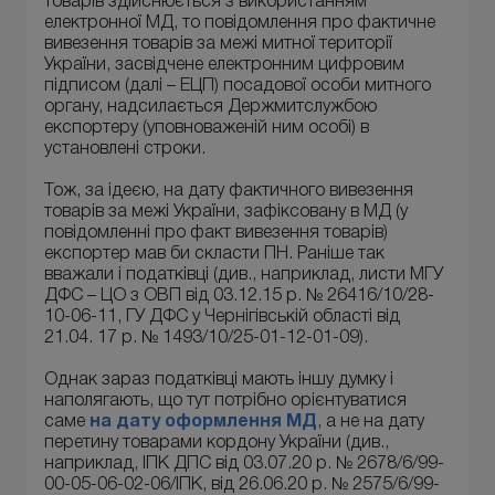
товарів здійснюється з використанням
електронної МД, то повідомлення про фактичне
вивезення товарів за межі митної території
України, засвідчене електронним цифровим
підписом (далі – ЕЦП) посадової особи митного
органу, надсилається Держмитслужбою
експортеру (уповноваженій ним особі) в
установлені строки.
Тож, за ідеєю, на дату фактичного вивезення
товарів за межі України, зафіксовану в МД (у
повідомленні про факт вивезення товарів)
експортер мав би скласти ПН. Раніше так
вважали і податківці (див., наприклад, листи МГУ
ДФС – ЦО з ОВП від 03.12.15 р. № 26416/10/28-
10-06-11, ГУ ДФС у Чернігівській області від
21.04. 17 р. № 1493/10/25-01-12-01-09).
Однак зараз податківці мають іншу думку і
наполягають, що тут потрібно орієнтуватися
саме
на дату оформлення МД
, а не на дату
перетину товарами кордону України (див.,
наприклад, ІПК ДПС від 03.07.20 р. № 2678/6/99-
00-05-06-02-06/ІПК, від 26.06.20 р. № 2575/6/99-