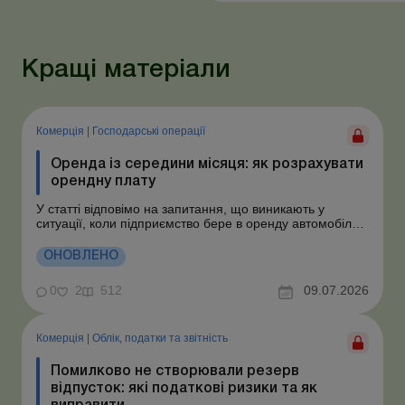
Кращі матеріали
Комерція
|
Господарські операції
Оренда із середини місяця: як розрахувати
орендну плату
У статті відповімо на запитання, що виникають у
ситуації, коли підприємство бере в оренду автомобіль у
фізособи за договором, який починає діяти із середини
місяця. Підприємство орендує у фізособи автомобіль з
ОНОВЛЕНО
15.07.2026. Згідно з умовами договору орендна плата
становить 4 000 грн на місяць. Виникла...
0
2
512
09.07.2026
Комерція
|
Облік, податки та звiтнiсть
Помилково не створювали резерв
відпусток: які податкові ризики та як