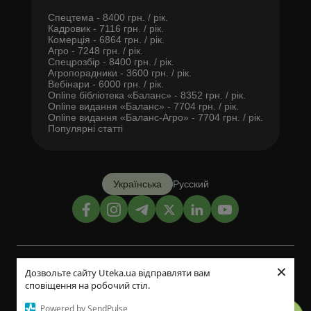
Спецтема - 8400 грн. / рік.
Кадровик - 7116 грн. / рік.
Комерція - 6864 грн. / рік.
Агро - 7248 грн. / рік.
Спецрозбір - 8400 грн. / рік.
Агропорадники - 3600 грн. / рік.
Вебінари - 6000 грн. / рік.
Online бібліотека «Баланс» - 8352 грн. / рік.
Online видання «Баланс» - 7704 грн. / рік.
Online видання «Баланс-Агро» - 7704 грн. / рік.
Популярні статті
Українська
Русский
×
Дизайн і розробка:
Дозвольте сайту Uteka.ua відправляти вам
сповіщення на робочий стіл.
©2014-2026
Powered by SendPulse