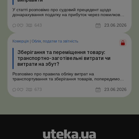
виправити
У статті розповімо про судовий прецедент щодо
донарахування податку на прибуток через помилково
не створене забезпечення на оплату відпусток і
надамо рекомендації, як мінімізувати податкові ризики.
0
3
643
23.06.2026
Проблемні витрати: податкові ризики та судова
практика Розуміємо ваші хвилювання через помилкове
неств...
Комерція
|
Облік, податки та звiтнiсть
Зберігання та переміщення товару:
транспортно-заготівельні витрати чи
витрати на збут?
Розповімо про правила обліку витрат на
транспортування та зберігання товарів, попередимо
про податкові ризики, надамо аргументи та
нормативне обґрунтування. Проблемні витрати:
0
2
673
23.06.2026
податкові ризики та судова практика Здавалось би, у
цьому питанні неоднозначності бути не може. Однак,
як свідчить судова пр...