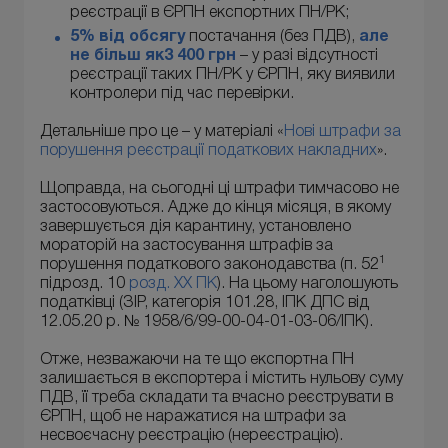
реєстрації в ЄРПН експортних ПН/РК;
5% від обсягу
постачання (без ПДВ),
але
не більш як
3 400 грн
– у разі відсутності
реєстрації таких ПН/РК у ЄРПН, яку виявили
контролери під час перевірки.
Детальніше про це – у матеріалі «
Нові штрафи за
порушення реєстрації податкових накладних
».
Щоправда, на сьогодні ці штрафи тимчасово не
застосовуються. Адже до кінця місяця, в якому
завершується дія карантину, установлено
мораторій на застосування штрафів за
1
порушення податкового законодавства (п. 52
підрозд. 10
розд. ХХ ПК
). На цьому наголошують
податківці (ЗІР, категорія 101.28, ІПК ДПС від
12.05.20 р. № 1958/6/99-00-04-01-03-06/ІПК).
Отже, незважаючи на те що експортна ПН
залишається в експортера і містить нульову суму
ПДВ, її треба складати та вчасно реєструвати в
ЄРПН, щоб не наражатися на штрафи за
несвоєчасну реєстрацію (нереєстрацію).