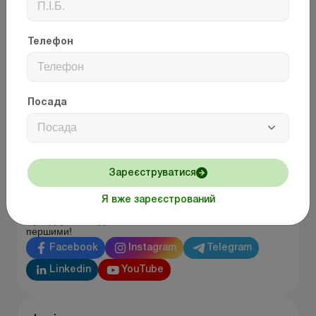
Телефон
Посада
Посада
Зверніть увагу!
Зареєструватися
Тепер ви можете читати бухгалтерські новини від
“Uteka.ua” у Telegram, а обговорювати їх у наших
Я вже зареєстрований
соціальних мережах та інших платформах.
Приєднуйтесь і дізнавайтесь найважливіші новини
першими!
Facebook
Instagram
Telegram
Linkedin
YouTube