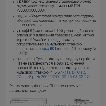
у рядку
«Індивідуальний податковий номер
отримувача (покупця)
» – умовний ІПН
«300000000000»;
рядок
«Податковий номер платника податку
або серія (за наявності) та номер паспорта»
не
заповнюється.
у графі 8 (код ставки ПДВ) у разі здійснення
операцій з вивезення товарів за межі митної
території України, що підлягають
оподаткуванню за нульовою ставкою,
зазначається
код 901
(пп. 6 п. 16 Порядку №
1307);
графа 11 «Сума податку на додану вартість»
ПН не заповнюється в разі здійснення
операцій, що підлягають оподаткуванню за
нульовою ставкою (п. 3.3
листа ДФС від
27.11.18 р. № 36942/7/99-99-15-03-02-17
).
Решту реквізитів таких ПН заповнюємо за
загальним порядком.