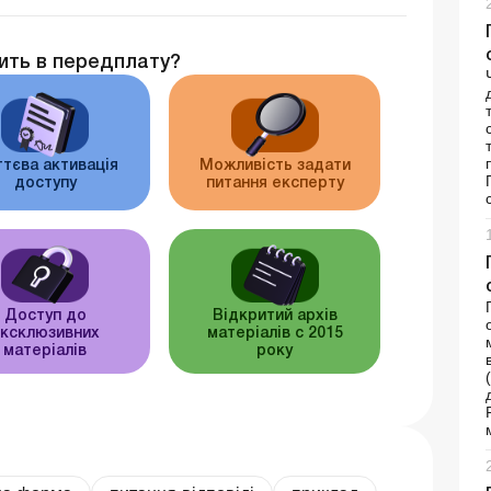
ить в передплату?
тєва активація
Можливість задати
доступу
питання експерту
Доступ до
Відкритий архів
ксклюзивних
матеріалів c 2015
матеріалів
року