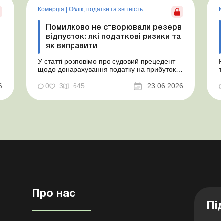
Комерція
|
Облік, податки та звiтнiсть
Помилково не створювали резерв
відпусток: які податкові ризики та
як виправити
У статті розповімо про судовий прецедент
щодо донарахування податку на прибуток
через помилково не створене забезпечення
на оплату відпусток і надамо рекомендації,
6
0
3
645
23.06.2026
як мінімізувати податкові ризики. Проблемні
витрати: податкові ризики та судова
практика Розуміємо ваші хвилювання через
помилкове неств...
Про нас
Пі