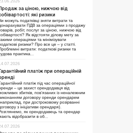
23.06.2026
Продаж за ціною, нижчою від
собівартості: які ризики
Чи можуть податківці зняти витрати та
донарахувати ПДВ за операціями з продажу
товарів, робіт, послуг за ціною, нижчою від
собівартості? Як відстояти ділову мету за
такими операціями та мінімізувати
податкові ризики? Про все це – у статті.
Проблемні витрати: податкові ризики та
судова практика...
14.07.2026
Гарантійний платіж при операційній
оренді
Гарантійний платіж під час операційної
оренди – це захист орендодавця від
можливих збитків, пов’язаних із неналежним
виконанням договору оренди орендарем
(наприклад, при достроковому розірванні
договору з ініціативи орендаря).
Розглянемо, як орендодавець та орендар
мають відобразити в об...
24.07.2026