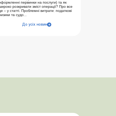
оформленні первинки на послуги) та як
широко розкривати зміст операції? Про все
це – у статті. Проблемні витрати: податкові
ризики та судо...
До усіх новин