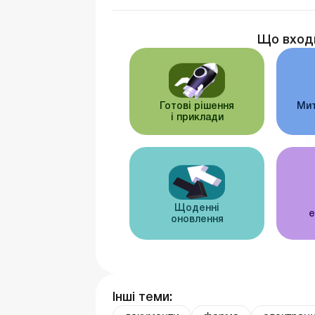
Що вход
Готові рішення
Мит
і приклади
Щоденні
е
оновлення
Інші теми: