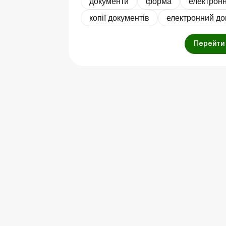
документи
форма
електрон
копії документів
електронний до
Перейти 