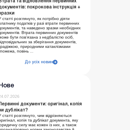
Втрата та відновлення первинних
документів: покрокова інструкція +
зразки
У статті розглянуто, як потрібно діяти
платнику податків у разі втрати первинних
документів, та наведено зразки необхідних
документів. Втрата первинних документів
може бути пов’язана з недбалістю осіб,
відповідальних за зберігання документів,
крадіжкою, природними катаклізмами
(пожежа, повінь ...
До усіх новин
Нове
24.07.2026
Первинні документи: оригінал, копія
чи дублікат?
У статті розглянуто, чим відрізняються
оригінал, копія та дублікат документа, яку
юридичну силу має кожен із них, а також
проаналізовано норми законодавства й