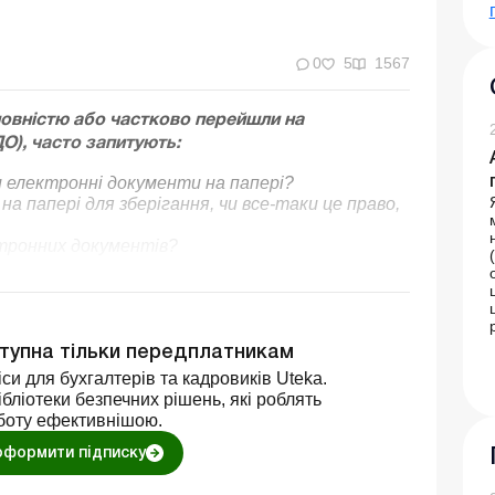
0
5
1567
повністю або частково перейшли на
О), часто запитують:
ти електронні документи на папері?
на папері для зберігання, чи все-таки це право,
ктронних документів?
ступна тільки передплатникам
си для бухгалтерів та кадровиків Uteka.
бліотеки безпечних рішень, які роблять
боту ефективнішою.
оформити підписку