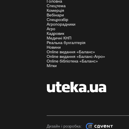
Головна
Спецтема
Комерція
Вебінари
Спецрозбір
Агропорадники
Агро
Кадровик
Медичні КНП
Реальна бухгалтерія
Новини
Online видання «Баланс»
Online видання «Баланс-Агро»
Online бібліотека «Баланс»
Мітки
Дизайн і розробка: