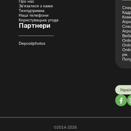
Про нас
Зв'язатися з нами
Спец
Техпідтримка
Кадр
Наші телефони
Коме
Користувацька угода
Агро 
Партнери
Спец
Агро
Вебі
Onli
Depositphotos
Onli
Onli
рік.
Попу
Украї
©2014-2026