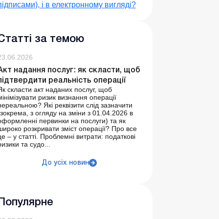
підписами), і в електронному вигляді?
Статті за темою
23.06.2026
Акт надання послуг: як скласти, щоб
підтвердити реальність операції
Як скласти акт наданих послуг, щоб
мінімізувати ризик визнання операції
нереальною? Які реквізити слід зазначити
(зокрема, з огляду на зміни з 01.04.2026 в
оформленні первинки на послуги) та як
широко розкривати зміст операції? Про все
це – у статті. Проблемні витрати: податкові
ризики та судо...
До усіх новин
Популярне