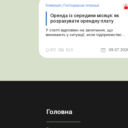
Комерція
|
Господарські операції
Оренда із середини місяця: як
розрахувати орендну плату
У статті відповімо на запитання, що
виникають у ситуації, коли підприємство
бере в оренду автомобіль у фізособи за
договором, який починає діяти із середини
місяця. Підприємство орендує у фізособи
0
2
513
09.07.202
автомобіль з 15.07.2026. Згідно з умовами
договору орендна плата становить 4 000
грн на місяць. Виникла...
Головна