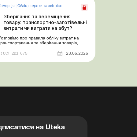
Комерція
|
Облік, податки та звiтнiсть
Зберігання та переміщення
товару: транспортно-заготівельні
витрати чи витрати на збут?
Розповімо про правила обліку витрат на
транспортування та зберігання товарів,
попередимо про податкові ризики, надамо
аргументи та нормативне обґрунтування.
0
2
675
23.06.2026
Проблемні витрати: податкові ризики та
судова практика Здавалось би, у цьому
питанні неоднозначності бути не може.
Однак, як свідчить судова пр...
дписатися на Uteka