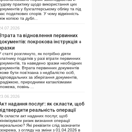
судову практику щодо використання цих
документів у бухгалтерському обліку та під
час податкових спорів. У чому відмінність
між копією та дубл...
24.07.2026
Втрата та відновлення первинних
документів: покрокова інструкція +
зразки
У статті розглянуто, як потрібно діяти
платнику податків у разі втрати первинних
документів, та наведено зразки необхідних
документів. Втрата первинних документів
може бути пов’язана з недбалістю осіб,
відповідальних за зберігання документів,
крадіжкою, природними катаклізмами
(пожежа, повінь ...
23.06.2026
Акт надання послуг: як скласти, щоб
підтвердити реальність операції
Як скласти акт наданих послуг, щоб
мінімізувати ризик визнання операції
нереальною? Які реквізити слід зазначити
(зокрема, з огляду на зміни з 01.04.2026 в