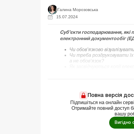
Галина Морозовська
15.07.2024
Суб’єкти господарювання, які 
електронний документообіг (ЕД
Чи обов’язково візуалізува
Чи треба роздруковувати їх 
а не обов’язок?
Як засвідчуються копії еле
Повна версія до
Підпишіться на онлайн серві
Отримайте повний доступ бі
вашу ро
Вигідно 