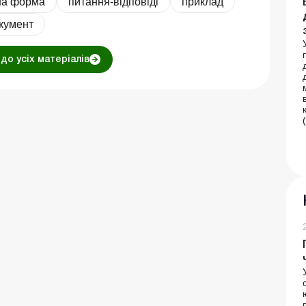
на форма
питання-відповіді
приклад
кумент
до усіх матеріалів