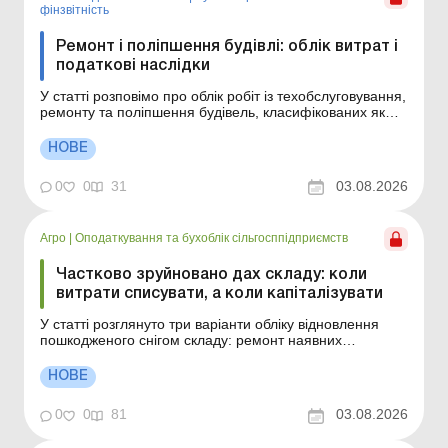
фінзвітність
Ремонт і поліпшення будівлі: облік витрат і
податкові наслідки
У статті розповімо про облік робіт із техобслуговування,
ремонту та поліпшення будівель, класифікованих як
об’єкти основних засобів (виробничі/невиробничі) або
об’єкти інвестиційної нерухомості. Як визначити, чи є
НОВЕ
будівля операційною чи інвестиційною нерухомістю?
Помилка на цьому ета...
0
0
31
03.08.2026
Агро
|
Оподаткування та бухоблік сільгосппідприємств
Частково зруйновано дах складу: коли
витрати списувати, а коли капіталізувати
У статті розглянуто три варіанти обліку відновлення
пошкодженого снігом складу: ремонт наявних
конструкцій, часткова ліквідація із заміною зруйнованої
частини та поєднання ремонтних і капітальних робіт в
НОВЕ
одному кошторисі. Чи завжди капітальний ремонт даху
потрібно обліковувати на рахунку 151? Назв...
0
0
81
03.08.2026