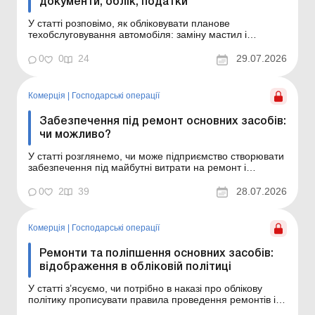
документи, облік, податки
У статті розповімо, як обліковувати планове
техобслуговування автомобіля: заміну мастил і
фільтрів, діагностику, сезонну підготовку та інші
регулярні витрати, що підтримують авто в робочому
0
0
24
29.07.2026
стані, а також які можливі наслідки з податку на
прибуток і ПДВ. Основні засоби: ремонти,
модернізація, реконс...
Комерція
|
Господарські операції
Забезпечення під ремонт основних засобів:
чи можливо?
У статті розглянемо, чи може підприємство створювати
забезпечення під майбутні витрати на ремонт і
техобслуговування власних основних засобів за МСФЗ
та НП(С)БО, а також як обліковувати такі витрати – у
0
2
39
28.07.2026
складі витрат періоду чи як окремий компонент
основного засобу. Основні засоби: ремонти, мо...
Комерція
|
Господарські операції
Ремонти та поліпшення основних засобів:
відображення в обліковій політиці
У статті з’ясуємо, чи потрібно в наказі про облікову
політику прописувати правила проведення ремонтів і
поліпшень основних засобів, чи є можливість вибрати