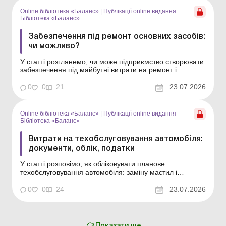
14 «Основні засоби: ремонти, моде...
Online бібліотека «Баланс»
|
Публікації online видання
Бібліотека «Баланс»
Забезпечення під ремонт основних засобів:
чи можливо?
У статті розглянемо, чи може підприємство створювати
забезпечення під майбутні витрати на ремонт і
техобслуговування власних основних засобів за МСФЗ
та НП(С)БО, а також як обліковувати такі витрати – у
0
0
21
23.07.2026
складі витрат періоду чи як окремий компонент
основного засобу. Бібліотека Баланс № 14 &l...
Online бібліотека «Баланс»
|
Публікації online видання
Бібліотека «Баланс»
Витрати на техобслуговування автомобіля:
документи, облік, податки
У статті розповімо, як обліковувати планове
техобслуговування автомобіля: заміну мастил і
фільтрів, діагностику, сезонну підготовку та інші
регулярні витрати, що підтримують авто в робочому
0
0
24
23.07.2026
стані, а також які можливі наслідки з податку на
прибуток і ПДВ. Бібліотека Баланс № 14 «Основні
засоб...