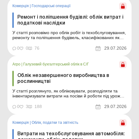
Комерція
|
Господарські операції
Ремонт і поліпшення будівлі: облік витрат і
податкові наслідки
У статті розповімо про облік робіт із техобслуговування,
ремонту та поліпшення будівель, класифікованих як
об’єкти основних засобів (виробничі/невиробничі) або
об’єкти інвестиційної нерухомості. Як визначити, чи є
0
0
76
29.07.2026
будівля операційною чи інвестиційною нерухомістю?
Помилка на цьому етапі...
Агро
|
Галузевий бухгалтерський облік в С/Г
Облік незавершеного виробництва в
рослинництві
У статті розглянуто, як обліковувати, розподіляти та
інвентаризувати витрати на посіви й роботи під урожай
майбутніх періодів, а також наведено практичні
приклади та зразки документів. Які витрати можна
0
3
188
29.07.2026
залишити у складі незавершеного виробництва на
кінець року? Помилка у складі витрат завищує вар...
Комерція
|
Облік, податки та звiтнiсть
Витрати на техобслуговування автомобіля: