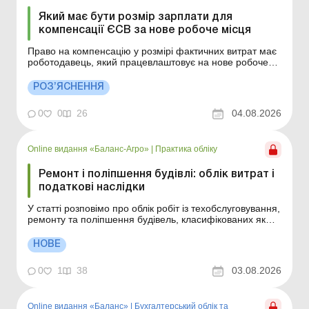
Який має бути розмір зарплати для
компенсації ЄСВ за нове робоче місця
Право на компенсацію у розмірі фактичних витрат має
роботодавець, який працевлаштовує на нове робоче
місце строком не менше ніж на два роки за
направленням центру зайнятості зареєстрованих
РОЗ’ЯСНЕННЯ
безробітних із забезпеченням зарплати у розмірі
щонайменше трьох мінімальних заробітних плат..
0
0
26
04.08.2026
Деталі див. нижч...
Online видання «Баланс-Агро»
|
Практика обліку
Ремонт і поліпшення будівлі: облік витрат і
податкові наслідки
У статті розповімо про облік робіт із техобслуговування,
ремонту та поліпшення будівель, класифікованих як
об’єкти основних засобів (виробничі/невиробничі) або
об’єкти інвестиційної нерухомості. Як визначити, чи є
НОВЕ
будівля операційною чи інвестиційною нерухомістю?
Помилка на цьому ета...
0
1
38
03.08.2026
Online видання «Баланс»
|
Бухгалтерський облік та