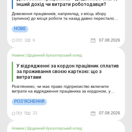
інший дохід чи витрати роботодавця?
Довезення працівників, наприклад, з місць збору
(зупинок) до місця роботи та назад давно перестало
бути лише елементом соцпакету. Для багатьох
роботодавців це питання безперервності виробництва,
НОВЕ
кадрової стабільності, змінного графіка роботи,
віддаленості робочих місць або ж банальної відсутності
0
1
6
07.08.2026
зр...
Новини
|
Щоденний бухгалтерський огляд
У відрядженні за кордон працівник сплатив
за проживання своєю карткою: що з
витратами
Розглянемо, чи має право підприємство включити
витрати на відрядження працівника за кордоном, у
тому числі вартість проживання в готелі, яке сплачено з
карткового рахунку працівника, що підтверджується
РОЗ’ЯСНЕННЯ
випискою банку. Більше за темою: Закордонне
відрядження з використанням особистої платіжної
0
0
21
07.08.2026
картк...
Новини
|
Щоденний бухгалтерський огляд