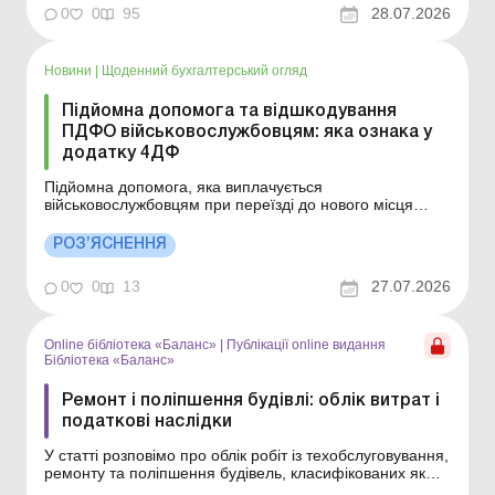
варіант обліку витрат на ремонт і що доцільно
0
0
95
28.07.2026
передбачити в цьому документі. Основні засоби:
ремонти, модернізація, реконструкція та відно...
Новини
|
Щоденний бухгалтерський огляд
Підйомна допомога та відшкодування
ПДФО військовослужбовцям: яка ознака у
додатку 4ДФ
Підйомна допомога, яка виплачується
військовослужбовцям при переїзді до нового місця
військової служби в інший населений пункт,
відображається у додатку 4ДФ до Розрахунку за
РОЗ’ЯСНЕННЯ
ознакою доходу «185». При цьому, виплати щомісячної
грошової компенсації сум ПДФО, що утримуються з
0
0
13
27.07.2026
таких виплат, ...
Online бібліотека «Баланс»
|
Публікації online видання
Бібліотека «Баланс»
Ремонт і поліпшення будівлі: облік витрат і
податкові наслідки
У статті розповімо про облік робіт із техобслуговування,
ремонту та поліпшення будівель, класифікованих як
об’єкти основних засобів (виробничі/невиробничі) або