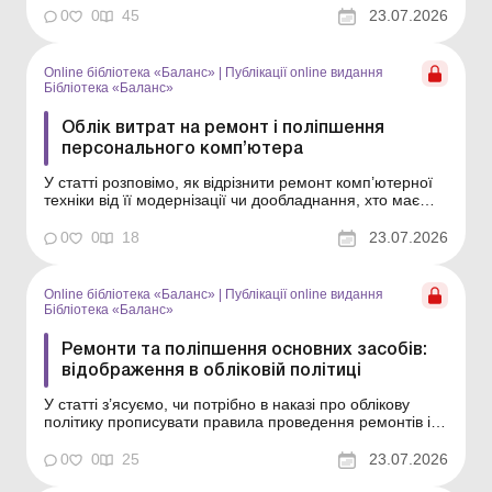
об’єкти інвестиційної нерухомості. Бібліотека Баланс №
0
0
45
23.07.2026
14 «Основні засоби: ремонти, модернізація,
реконструкція та відно...
Online бібліотека «Баланс»
|
Публікації online видання
Бібліотека «Баланс»
Облік витрат на ремонт і поліпшення
персонального комп’ютера
У статті розповімо, як відрізнити ремонт комп’ютерної
техніки від її модернізації чи дообладнання, хто має
ухвалити рішення про характер робіт, якими
документами оформити такі операції та як відобразити
0
0
18
23.07.2026
витрати в бухгалтерському та податковому обліку.
Бібліотека Баланс № 14 «Основні за...
Online бібліотека «Баланс»
|
Публікації online видання
Бібліотека «Баланс»
Ремонти та поліпшення основних засобів:
відображення в обліковій політиці
У статті з’ясуємо, чи потрібно в наказі про облікову
політику прописувати правила проведення ремонтів і
поліпшень основних засобів, чи є можливість вибрати
варіант обліку витрат на ремонт і що доцільно
0
0
25
23.07.2026
передбачити в цьому документі. Бібліотека Баланс №