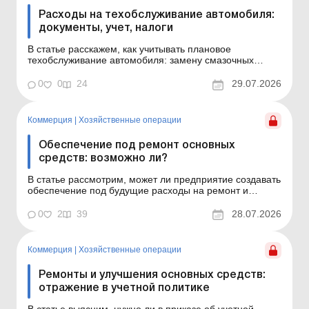
Расходы на техобслуживание автомобиля:
документы, учет, налоги
В статье расскажем, как учитывать плановое
техобслуживание автомобиля: замену смазочных
масел и фильтров, диагностику, сезонную подготовку и
другие регулярные расходы, поддерживающие авто в
0
0
24
29.07.2026
рабочем состоянии, а также каковы возможные
последствия по налогу на прибыль и НДС. Основные
средства: ремонты...
Коммерция
|
Хозяйственные операции
Обеспечение под ремонт основных
средств: возможно ли?
В статье рассмотрим, может ли предприятие создавать
обеспечение под будущие расходы на ремонт и
техобслуживание собственных основных средств по
МСФО и НП(С)БУ, а также как вести учет таких
0
2
39
28.07.2026
расходов – в составе расходов периода или как
отдельный компонент основного средства. Основные
средства: ...
Коммерция
|
Хозяйственные операции
Ремонты и улучшения основных средств:
отражение в учетной политике
В статье выясним, нужно ли в приказе об учетной