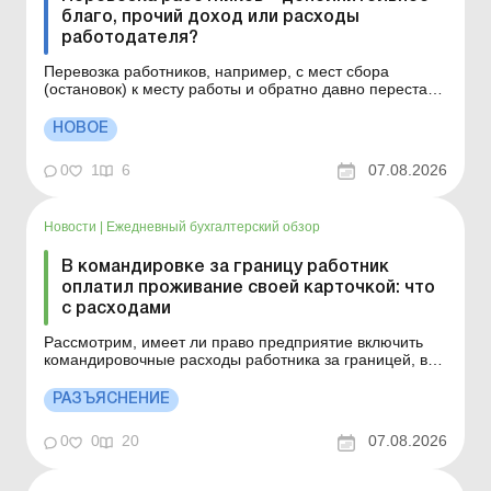
благо, прочий доход или расходы
работодателя?
Перевозка работников, например, с мест сбора
(остановок) к месту работы и обратно давно перестала
быть только элементом соцпакета. Для многих
работодателей это вопрос непрерывности
НОВОЕ
производства, кадровой стабильности, сменного
графика работы, удаленности рабочих мест или же
0
1
6
07.08.2026
банального отсутствия удо...
Новости
|
Ежедневный бухгалтерский обзор
В командировке за границу работник
оплатил проживание своей карточкой: что
с расходами
Рассмотрим, имеет ли право предприятие включить
командировочные расходы работника за границей, в
том числе стоимость проживания в гостинице, за
которое уплачено с карточного счета работника, что
РАЗЪЯСНЕНИЕ
подтверждается выпиской банка. Больше по теме:
Загранкомандировка с использованием личной
0
0
20
07.08.2026
платежной карт...