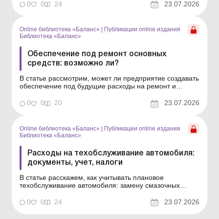
выбрать вариант учета расходов на ремонт и что
0
0
24
23.07.2026
целесообразно предусмотреть в этом документе.
Библиотека Баланс № 14 «Основные средства:
ремонты, ...
Online библиотека «Баланс»
|
Публикации online издания
Библиотека «Баланс»
Обеспечение под ремонт основных
средств: возможно ли?
В статье рассмотрим, может ли предприятие создавать
обеспечение под будущие расходы на ремонт и
техобслуживание собственных основных средств по
МСФО и НП(С)БУ, а также как вести учет таких
0
0
20
23.07.2026
расходов – в составе расходов периода или как
отдельный компонент основного средства. Библиотека
Баланс...
Online библиотека «Баланс»
|
Публикации online издания
Библиотека «Баланс»
Расходы на техобслуживание автомобиля:
документы, учет, налоги
В статье расскажем, как учитывать плановое
техобслуживание автомобиля: замену смазочных
масел и фильтров, диагностику, сезонную подготовку и
другие регулярные расходы, поддерживающие авто в
0
0
24
23.07.2026
рабочем состоянии, а также каковы возможные
последствия по налогу на прибыль и НДС. Библиотека