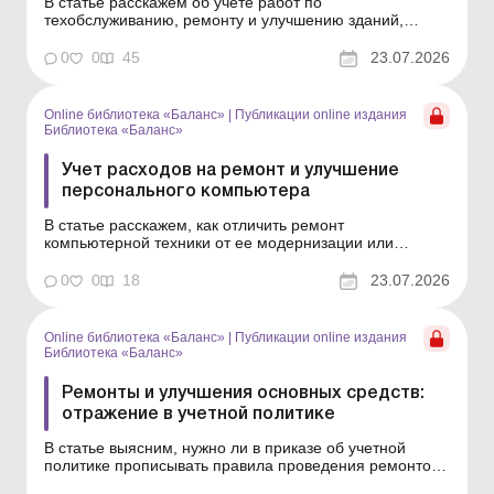
В статье расскажем об учете работ по
техобслуживанию, ремонту и улучшению зданий,
классифицированных как объекты основных средств
(производственные/непроизводственные) или объекты
0
0
45
23.07.2026
инвестиционной недвижимости. Библиотека Баланс №
14 «Основные средства: ремонты, модернизация,
реконструкция и в...
Online библиотека «Баланс»
|
Публикации online издания
Библиотека «Баланс»
Учет расходов на ремонт и улучшение
персонального компьютера
В статье расскажем, как отличить ремонт
компьютерной техники от ее модернизации или
дооборудования, кто должен принимать решение о
характере работ, какими документами оформить такие
0
0
18
23.07.2026
операции и как отразить расходы в бухгалтерском и
налоговом учете. Библиотека Баланс № 14 «Основные
средства: ...
Online библиотека «Баланс»
|
Публикации online издания
Библиотека «Баланс»
Ремонты и улучшения основных средств:
отражение в учетной политике
В статье выясним, нужно ли в приказе об учетной
политике прописывать правила проведения ремонтов
и улучшений основных средств, есть ли возможность