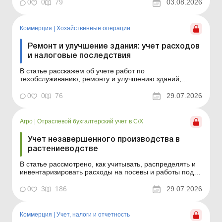
0
0
79
03.08.2026
151? Название рабо...
Коммерция
|
Хозяйственные операции
Ремонт и улучшение здания: учет расходов
и налоговые последствия
В статье расскажем об учете работ по
техобслуживанию, ремонту и улучшению зданий,
классифицированных как объекты основных средств
(производственные/непроизводственные) или объекты
0
0
76
29.07.2026
инвестиционной недвижимости. Как определить,
относится ли здание к операционной или
инвестиционной недвижимости? Ошибк...
Агро
|
Отраслевой бухгалтерский учет в С/Х
Учет незавершенного производства в
растениеводстве
В статье рассмотрено, как учитывать, распределять и
инвентаризировать расходы на посевы и работы под
урожай будущих периодов, а также приведены
практические примеры и образцы документов. Какие
0
3
186
29.07.2026
затраты можно оставить в составе незавершенного
производства на конец года? Ошибка в составе затрат
завыш...
Коммерция
|
Учет, налоги и отчетность