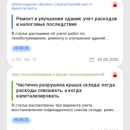
Online издание «Баланс»
|
Бухгалтерский учет и
финотчетность
Ремонт и улучшение здания: учет расходов
и налоговые последствия
В статье расскажем об учете работ по
техобслуживанию, ремонту и улучшению зданий,
классифицированных как объекты основных средств
(производственные/непроизводственные) или объекты
НОВОЕ
инвестиционной недвижимости. Как определить,
относится ли здание к операционной или
0
0
31
03.08.2026
инвестиционной недвижимости? Оши...
Агро
|
Налогообложение и бухучет сельхозпредприятий
Частично разрушена крыша склада: когда
расходы списывать, а когда
капитализировать
В статье рассмотрены три варианта учета
восстановления поврежденного снегом склада: ремонт
имеющихся конструкций, частичная ликвидация с
заменой разрушенной части и сочетание ремонтных и
НОВОЕ
капитальных работ в одной смете. Всегда ли
капитальный ремонт крыши нужно учитывать на счете