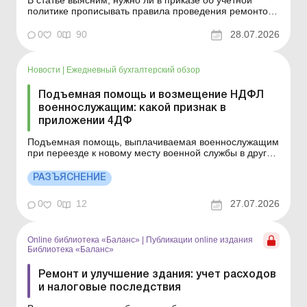
политике прописывать правила проведения ремонтов
и улучшений основных средств, есть ли возможность
выбрать вариант учета расходов на ремонт и что
0
0
90
28.07.2026
целесообразно предусмотреть в этом документе.
Основные средства: ремонты, модернизация,
реконструкция и во...
Новости
|
Ежедневный бухгалтерский обзор
Подъемная помощь и возмещение НДФЛ
военнослужащим: какой признак в
приложении 4ДФ
Подъемная помощь, выплачиваемая военнослужащим
при переезде к новому месту военной службы в другой
населенный пункт, отражается в приложении 4ДФ к
Расчету по признаку дохода «185». При этом выплаты
РАЗЪЯСНЕНИЕ
ежемесячной денежной компенсации сумм НДФЛ,
удерживаемых из таких выплат, не отражаются в ...
0
0
12
27.07.2026
Online библиотека «Баланс»
|
Публикации online издания
Библиотека «Баланс»
Ремонт и улучшение здания: учет расходов
и налоговые последствия