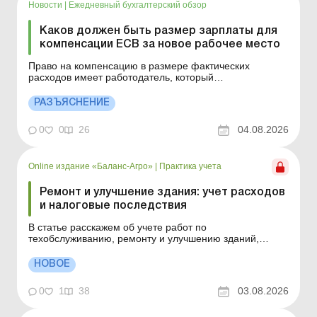
Новости
|
Ежедневный бухгалтерский обзор
Каков должен быть размер зарплаты для
компенсации ЕСВ за новое рабочее место
Право на компенсацию в размере фактических
расходов имеет работодатель, который
трудоустраивает на новое рабочее место сроком не
менее двух лет по направлению центра занятости
РАЗЪЯСНЕНИЕ
зарегистрированных безработных с обеспечением
зарплаты в размере не менее трех минимальных
0
0
26
04.08.2026
заработных плат. Подробности см. ...
Online издание «Баланс-Агро»
|
Практика учета
Ремонт и улучшение здания: учет расходов
и налоговые последствия
В статье расскажем об учете работ по
техобслуживанию, ремонту и улучшению зданий,
классифицированных как объекты основных средств
(производственные/непроизводственные) или объекты
НОВОЕ
инвестиционной недвижимости. Как определить,
относится ли здание к операционной или
0
1
38
03.08.2026
инвестиционной недвижимости? Оши...