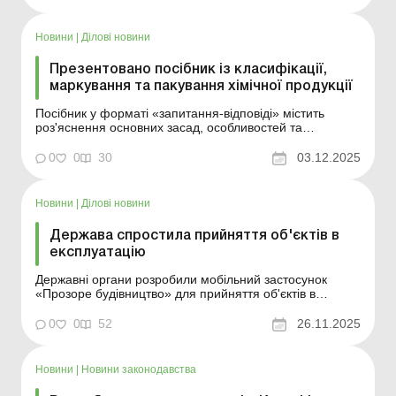
підготовку документів та мінімізує помилки. Більше за
темою: Укладаємо договір пі...
Новини
|
Ділові новини
Презентовано посібник із класифікації,
маркування та пакування хімічної продукції
Посібник у форматі «запитання-відповіді» містить
роз'яснення основних засад, особливостей та
процедур, викладених у Технічному регламенті UA-
CLP. Унікальність видання – в наявності конкретних
0
0
30
03.12.2025
прикладів маркування, які мають чітке пояснення.
Докладніше див. нижче. Більше за темою: В...
Новини
|
Ділові новини
Держава спростила прийняття об'єктів в
експлуатацію
Державні органи розробили мобільний застосунок
«Прозоре будівництво» для прийняття об'єктів в
експлуатацію. Детальніше – в цьому матеріалі. Більше
за темою: Чи можна здавати в оренду об’єкт
0
0
52
26.11.2025
незавершеного будівництва? Процедура прийняття
об’єктів в експлуатаці...
Новини
|
Новини законодавства