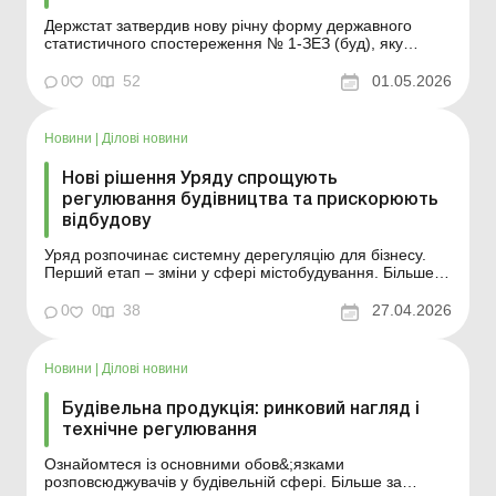
Держстат затвердив нову річну форму державного
статистичного спостереження № 1-ЗЕЗ (буд), яку
подаватимуть суб’єкти, що здійснюють експортно-
імпортні операції з будівельними послугами,
0
0
52
01.05.2026
починаючи зі звіту за 2026 рік. Більше за темою:
Укладаємо договір підряду на будівництво офісу ...
Новини
|
Ділові новини
Нові рішення Уряду спрощують
регулювання будівництва та прискорюють
відбудову
Уряд розпочинає системну дерегуляцію для бізнесу.
Перший етап – зміни у сфері містобудування. Більше
за темою: Укладаємо договір підряду на будівництво
офісу Будівництво господарським способом: які
0
0
38
27.04.2026
документи потрібно оформити Уряд розпочинає
системну дерегуляцію для бізнесу. Перший етап...
Новини
|
Ділові новини
Будівельна продукція: ринковий нагляд і
технічне регулювання
Ознайомтеся із основними обов&;язками
розповсюджувачів у будівельній сфері. Більше за