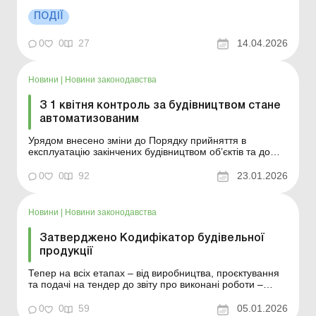
темою: Укладаємо договір підряду на будівництво
офісу Будівництво господарським способом: які
ПОДІЇ
документи потрібно оформити Під час розширеного
засідання Комітету КБУ Голова ДІАМ Олександр
0
0
27
14.04.2026
Новицький та його зас...
Новини
|
Новини законодавства
З 1 квітня контроль за будівництвом стане
автоматизованим
Урядом внесено зміни до Порядку прийняття в
експлуатацію закінчених будівництвом обʼєктів та до
Порядку ведення Єдиної державної електронної
системи у сфері будівництва. Більше за темою:
0
0
92
23.01.2026
Укладаємо договір підряду на будівництво офісу
Будівництво господарським способом: які документи
по...
Новини
|
Новини законодавства
Затверджено Кодифікатор будівельної
продукції
Тепер на всіх етапах – від виробництва, проєктування
та подачі на тендер до звіту про виконані роботи –
учасники ринку будуть використовувати єдині назви та
коди будівельної продукції. Це значно прискорить
0
0
59
05.01.2026