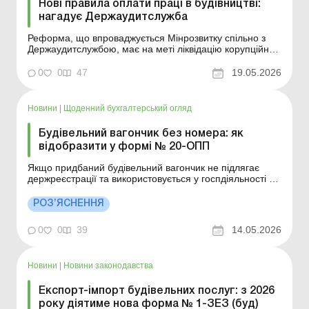
Нові правила оплати праці в будівництві:
нагадує Держаудитслужба
Реформа, що впроваджується Мінрозвитку спільно з
Держаудитслужбою, має на меті ліквідацію корупційних
ризиків та належний контроль за використанням
бюджетних коштів у сфері будівництва. Зокрема, у
0
0
47
19.05.2026
частині формування та виплат заробітних плат
працівникам галузі. Більше за темою: Зарплата та кад...
Новини
|
Щоденний бухгалтерський огляд
Будівельний вагончик без номера: як
відобразити у формі № 20-ОПП
Якщо придбаний будівельний вагончик не підлягає
держреєстрації та використовується у госпдіяльності по
всій території України, у заяві за формою № 20-ОПП
може зазначатися адреса місцезнаходження платника
РОЗ’ЯСНЕННЯ
податків (офісу/складу тощо). Якщо придбаний
будівельний вагончик знаходиться, наприклад, н...
0
0
39
14.05.2026
Новини
|
Новини законодавства
Експорт-імпорт будівельних послуг: з 2026
року діятиме нова форма № 1-ЗЕЗ (буд)