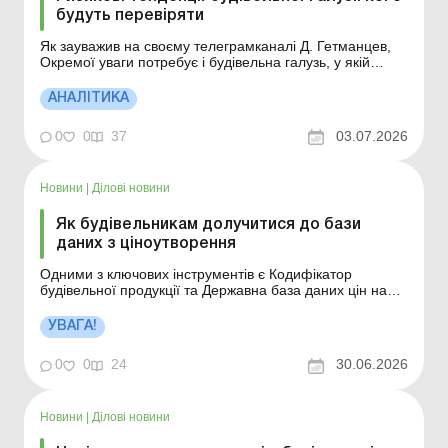
будуть перевіряти
Як зауважив на своєму телеграмканалі Д. Гетманцев,
Окремої уваги потребує і будівельна галузь, у якій
також спостерігаються системні проблеми. Більше за
темою: Проблемные расходы: налоговые риски и
АНАЛІТИКА
судебная практика Расходы по операциям с
рисковыми контрагентами: что говорит судебная
0
0
37
03.07.2026
практи...
Новини
|
Ділові новини
Як будівельникам долучитися до бази
даних з ціноутворення
Одними з ключових інструментів є Кодифікатор
будівельної продукції та Державна база даних цін на
будівельну продукцію. Вони покликані запровадити
єдині підходи до ідентифікації будівельних матеріалів,
УВАГА!
формування актуальних цінових показників і підвищити
прозорість використання публічних коштів під ч...
0
0
24
30.06.2026
Новини
|
Ділові новини