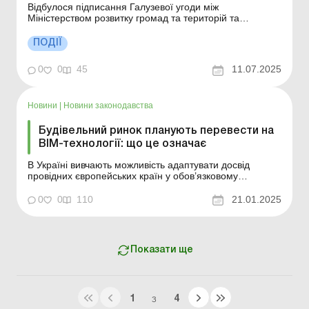
Відбулося підписання Галузевої угоди між
Міністерством розвитку громад та територій та
Профспілкою працівників будівництва і промисловості
будівельних матеріалів України. Документ діятиме
ПОДІЇ
протягом 2025–2027 років і встановлює оновлені
соціально-трудові гарантії для працівників галузі,
0
0
45
11.07.2025
зокрема,...
Новини
|
Новини законодавства
Будівельний ринок планують перевести на
ВІМ-технології: що це означає
В Україні вивчають можливість адаптувати досвід
провідних європейських країн у обов’язковому
впровадженні віртуального будівництва об’єктів, які
відновлюють за бюджетні кошти. Законопроєкт щодо
0
0
110
21.01.2025
цього вже готовий до другого читання. Після його
ухвалення на використання цієї технології пер...
Показати ще
1
4
З