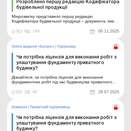
Розроблено першу редакцію Кодифікатора
будівельної продукції
Мінрозвитку представило першу редакцію
Кодифікатора будівельної продукції – документа, який
впорядковує класифікацію основних матеріалів,
виробів і конструкцій, що використовуються у
0
0
149
05.11.2025
будівництві. Що саме пропонує відомство? Більше за
темою: Будівництво господарським способом: які
документи по...
Online видання «Баланс»
|
Підприємці
Чи потрібна ліцензія для виконання робіт з
улаштування фундаменту приватного
будинку?
Дізнайтеся, чи потрібна ліцензія для виконання
фундаментних робіт під час будівництва приватного
будинку. Баланс № 30 від 29 липня 2025 року
Практична ситуація Фізособа-підприємець працює за
0
1
45
28.07.2025
КВЕД 43.99. Чи потрібна йому ліцензія для виконання
робіт з улаштування фундаменту приватного будинку?
Ні...
Комерція
|
Приватний підприємець
Чи потрібна ліцензія для виконання робіт з
улаштування фундаменту приватного
будинку?