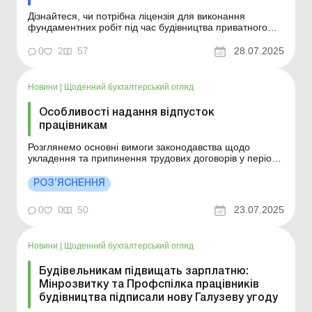
Дізнайтеся, чи потрібна ліцензія для виконання
фундаментних робіт під час будівництва приватного
будинку. Практична ситуація Фізособа-підприємець
працює за КВЕД 43.99. Чи потрібна йому ліцензія для
0
2
57
28.07.2025
виконання робіт з улаштування фундаменту
приватного будинку? Ні, в даному випадку ліцензія не
потріб...
Новини
|
Щоденний бухгалтерський огляд
Особливості надання відпусток
працівникам
Розглянемо основні вимоги законодавства щодо
укладення та припинення трудових договорів у період
дії воєнного стану, ризики і наслідків незадекларованої
праці. Більше за темою: Діюче підприємство починає
РОЗ’ЯСНЕННЯ
формувати резерв відпусткових: які наслідки Наказ про
припинення відпустки без збереження заро...
0
0
50
23.07.2025
Новини
|
Щоденний бухгалтерський огляд
Будівельникам підвищать зарплатню:
Мінрозвитку та Профспілка працівників
будівництва підписали нову Галузеву угоду