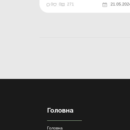
обліку. Новий закон вже набу...
0
0
271
21.05.202
Головна
Головна