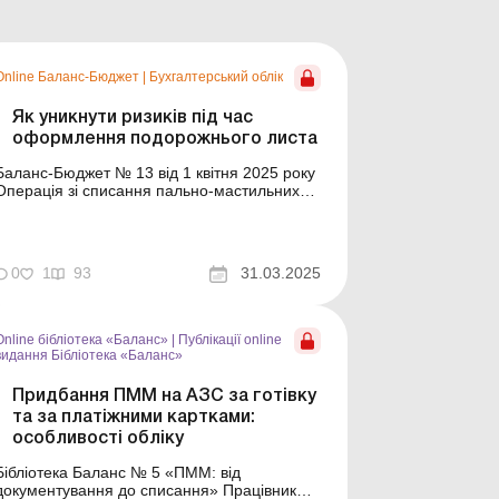
Online Баланс-Бюджет
|
Бухгалтерський облік
Як уникнути ризиків під час
оформлення подорожнього листа
Баланс-Бюджет № 13 від 1 квітня 2025 року
Операція зі списання пально-мастильних
матеріалів (далі – ПММ) повинна бути
правильно оформлена документально. І
здавалося б, що на практиці відпрацьовано
вже свої правила, а сумніви в правильності
0
1
93
31.03.2025
документування все одно виникають. І
причини цього &n...
Online бібліотека «Баланс»
|
Публікації online
видання Бібліотека «Баланс»
Придбання ПММ на АЗС за готівку
та за платіжними картками:
особливості обліку
Бібліотека Баланс № 5 «ПММ: від
документування до списання» Працівник