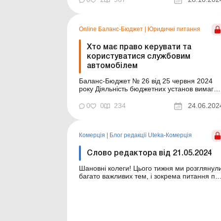
ще й окремо інвентаризувати ПММ у баку і
складати інвентаризаційні документи
(кажуть, ...
Online Баланс-Бюджет
|
Юридичні питання
Хто має право керувати та
користуватися службовим
автомобілем
Баланс-Бюджет № 26 від 25 червня 2024
року Діяльність бюджетних установ вимагає
оперативності у виконанні наданих
законодавством повноважень. Досягати
0
0
234
24.06.202
цього можливо, серед іншого, завдяки
службовому автотранспорту. Порядок його
використання, зокрема особисто окремими
Комерція
|
Блог редакції Uteka-Комерція
посадовими особами, та вимоги д...
Слово редактора від 21.05.2024
Шановні колеги! Цього тижня ми розглянули
багато важливих тем, і зокрема питання пр
застосування штрафів за порушення у
сфері військового обліку. Так, нещодавно
Верховна Рада прийняла закон, яким
значно збільшено розміри штрафів за
порушення правил ведення військового