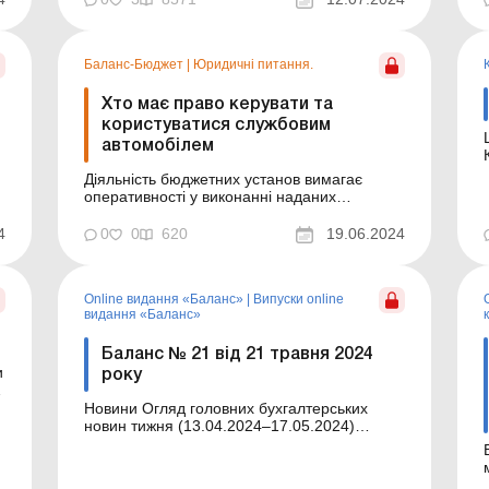
ном
ОП
Баланс-Бюджет
|
Юридичні питання.
Хто має право керувати та
користуватися службовим
Ш
автомобілем
Діяльність бюджетних установ вимагає
пуб
оперативності у виконанні наданих
законодавством повноважень. Досягати
цього можливо, серед іншого, завдяки
4
0
0
620
19.06.2024
службовому автотранспорту. Порядок його
використання, зокрема особисто окремими
посадовими особами, та вимоги допуску до
Online видання «Баланс»
|
Випуски online
керування службовим автомобілем та...
видання «Баланс»
Баланс № 21 від 21 травня 2024
року
о
Новини Огляд головних бухгалтерських
новин тижня (13.04.2024–17.05.2024)
Головні новини про найважливіші зміни у
законодавстві – оновлюється щодня Зміст
номеру Юридичні консультації Читати