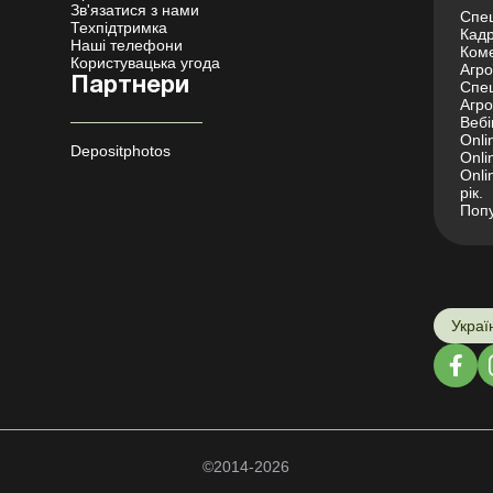
Зв'язатися з нами
Спец
Техпідтримка
Кадр
Наші телефони
Коме
Користувацька угода
Агро 
Партнери
Спец
Агро
Вебі
Onli
Depositphotos
Onli
Onli
рік.
Попу
Украї
©2014-2026