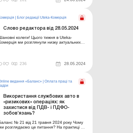
еру Податки та збори Читати Як
виправити помилки у формі № 20-
П? .....с. 2 Юридичні питання Читати Хто
Комерція
|
Блог редакції Uteka-Комерція
має право...
Слово редактора від 28.05.2024
ановні колеги! Цього тижня в Uteka-
Комерція ми розглянули низку актуальних
питань. Коротко ознайомлю вас зі змістом
лікацій. Які нові можливості для суб’єктів
ЗЕД принесе валютна лібералізація? Із
04.05.2024 набула чинності постанова
0
0
236
28.05.2024
Правління НБУ від 03.05.2024 № 56, якою
було внесено з...
Online видання «Баланс»
|
Оплата праці та
кадри
Використання службових авто в
«ризикових» операціях: як
захистися від ПДВ- і ПДФО-
зобов’язань?
Баланс № 21 від 21 травня 2024 року Чому
ми розглядаємо це питання? На практиці у
бухгалтера виникають сумніви щодо того,