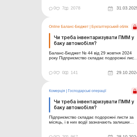
вже свої правила, а сумніви в правильності
документування все одно виникають. І
0
7
2078
31.03.202
причини цього – досвід податкових
перевірок, нові суд...
Online Баланс-Бюджет
|
Бухгалтерський облік
Чи треба інвентаризувати ПММ у
баку автомобіля?
Баланс-Бюджет № 44 від 29 жовтня 2024
року Підприємство складає подорожні лист
за місяць, і в них водії зазначають залишки
ПММ на момент виїзду та в кінці поїздки –
під час повернення в гараж. Тобто відома
0
0
141
29.10.202
фактична кількість залишку в баку. Чи треба
ще й окремо інвентаризувати ПММ у баку і
с...
Комерція
|
Господарські операції
Чи треба інвентаризувати ПММ у
баку автомобіля?
Підприємство складає подорожні листи за
місяць, і в них водії зазначають залишки
ПММ на момент виїзду та в кінці поїздки –
під час повернення в гараж. Тобто відома
фактична кількість залишку в баку. Чи треба
0
2
967
28.10.202