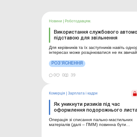
Новини
|
Роботодавцям.
Використання службового автомоб
підставою для звільнення
Для керівників та їх заступників навіть од
інтересах може розцінюватися не як звича
підстава для припинення трудових відносин
Використання службових авто в &laq...
РОЗ’ЯСНЕННЯ
0
0
39
Комерція
|
Зарплата і кадри
Як уникнути ризиків під час
оформлення подорожнього лист
Операція зі списання пально-мастильних
матеріалів (далі – ПММ) повинна бути
правильно оформлена документально. І
здавалося б, що на практиці відпрацьовано