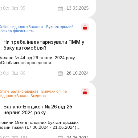
підприємства може купити пально-
мастильні матеріали (далі – ПММ)для
0
0
95
13.03.2025
лужбового автотранспорту: або за гроші
підприємства – за кошти, видані йому під
звіт готівкою або перераховані на платіжну
Online видання «Баланс»
|
Бухгалтерський
картку; а...
облік та фінзвітність
Чи треба інвентаризувати ПММ у
баку автомобіля?
Баланс № 44 від 29 жовтня 2024 року
«Особливості проведення
інвентаризації»Підприємство складає
подорожні листи за місяць, і в них водії
0
0
86
28.10.2024
зазначають залишки ПММ на момент виїзду
та в кінці поїздки – під час повернення в
гараж. Тобто відома фактична кількість
Online Баланс-Бюджет
|
Випуски online
залишку в баку. Чи треб...
видання «Баланс-Бюджет»
Баланс-Бюджет № 26 від 25
червня 2024 року
ини Огляд головних бухгалтерських
новин тижня (17.06.2024 - 21.06.2024)
Головні новини про найважливіші зміни у
законодавстві – оновлюється щодня Зміст
0
0
161
24.06.2024