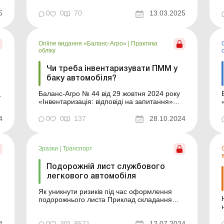
(далі – ПММ) повинна бути правильно
оформлена документально. І здавалося б,
5
0
0
70
13.03.2025
що на практиці відпрацьовано вже свої
с
правила, а сумніви в правильності
документування все одно...
Online видання «Баланс-Агро»
|
Практика
обліку
Чи треба інвентаризувати ПММ у
баку автомобіля?
Баланс-Агро № 44 від 29 жовтня 2024 року
и
«Інвентаризація: відповіді на запитання»
Підприємство складає подорожні листи за
місяць, і в них водії зазначають залишки
4
0
0
137
28.10.2024
ПММ на момент виїзду та в кінці поїздки –
під час повернення в гараж. Тобто відома
фактична кількість залишку в баку. ...
Зразки
|
Транспорт
Подорожній лист службового
легкового автомобіля
Як уникнути ризиків під час оформлення
Нов
подорожнього листа Приклад складання
Зразок для завантаження
4
0
3
8571
12.07.2024