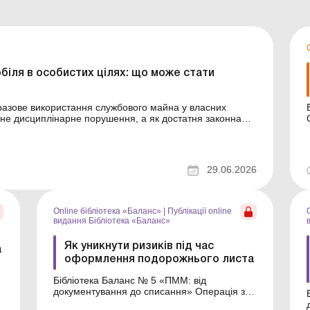
іля в особистих цілях: що може стати
норазове використання службового майна у власних
йне дисциплінарне порушення, а як достатня законна
. Детальніше див. нижче. Більше за темою:
29.06.2026
Online бібліотека «Баланс»
|
Публікації online
видання Бібліотека «Баланс»
Як уникнути ризиків під час
а
оформлення подорожнього листа
Бібліотека Баланс № 5 «ПММ: від
документування до списання» Операція зі
списання пально-мастильних матеріалів