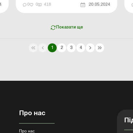
Військовий облік на підприємстві: штрафи
4
0
0
418
20.05.2024
збільшено! Чого чекати
роботодавцям? .....с...
Показати ще
1
2
3
4
Про нас
Пі
Про нас