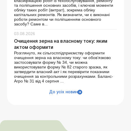
класифікацією робіт із техобслуговування, ремонту
та поліпшення основних засобів, і ключові моменти
обліку таких робіт (витрат), зокрема обліку
капітальних ремонтів. Як визначити, чи є виконані
роботи ремонтом чи поліпшенням основного
засобу? Саме в...
03.08.2026
Очищення зерна на власному току: яким
актом оформити
Розглянуто, як сільгосппідприємству оформити
очищення зерна на власному току: чи обов’язково
застосовувати форму № 34, чи можна
використовувати форму № 82 старого зразка, як
затвердити власний акт і як перевірити показники
очищення за контрольними розрахунками. Баланс-
Агро № 31 від 4 серпня ...
До усіх новин