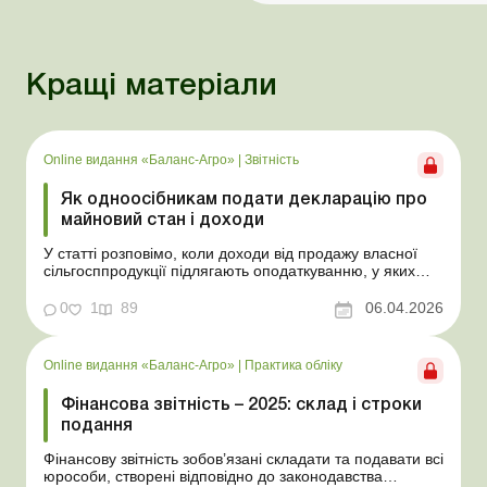
Кращі матеріали
Online видання «Баланс-Агро»
|
Звітність
Як одноосібникам подати декларацію про
майновий стан і доходи
У статті розповімо, коли доходи від продажу власної
сільгосппродукції підлягають оподаткуванню, у яких
випадках фізособа зобов’язана подати декларацію та
як визначити й задекларувати оподатковуваний дохід.
0
1
89
06.04.2026
Баланс-Агро № 14 від 7 квітня 2026 року На практиці
фізособи, які самостійно обробляют...
Online видання «Баланс-Агро»
|
Практика обліку
Фінансова звітність – 2025: склад і строки
подання
Фінансову звітність зобов’язані складати та подавати всі
юрособи, створені відповідно до законодавства