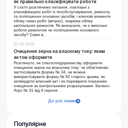
як правильно класифікувати роботи
У статті розглянемо питання, пов’язані з
класифікацією робіт із техобслуговування, ремонту
та поліпшення основних засобів, і ключові моменти
обліку таких робіт (витрат), зокрема обліку
капітальних ремонтів. Як визначити, чи є виконані
роботи ремонтом чи поліпшенням основного
засобу? Саме в...
03.08.2026
Очищення зерна на власному току: яким
актом оформити
Розглянуто, як сільгосппідприємству оформити
очищення зерна на власному току: чи обов’язково
застосовувати форму № 34, чи можна
використовувати форму № 82 старого зразка, як
затвердити власний акт і як перевірити показники
очищення за контрольними розрахунками. Баланс-
Агро № 31 від 4 серпня ...
До усіх новин
Популярне