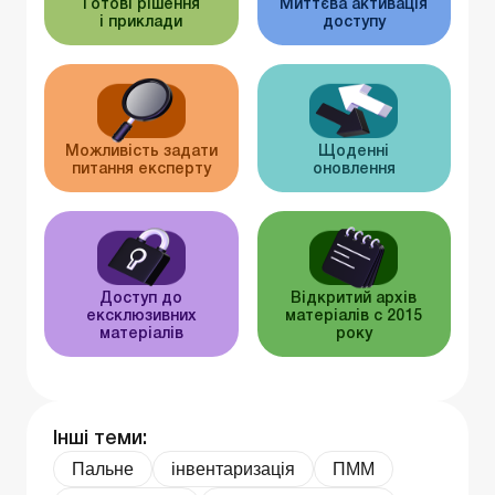
Готові рішення
Миттєва активація
і приклади
доступу
Можливість задати
Щоденні
питання експерту
оновлення
Доступ до
Відкритий архів
ексклюзивних
матеріалів c 2015
матеріалів
року
Інші теми:
Пальне
інвентаризація
ПММ