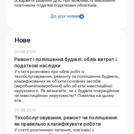
оскаржити рішення ДПС про можливість виконання
платником податків податкових обов’язків...
До усіх новин
Нове
03.08.2026
Ремонт і поліпшення будівлі: облік витрат і
податкові наслідки
У статті розповімо про облік робіт із
техобслуговування, ремонту та поліпшення будівель,
класифікованих як об’єкти основних засобів
(виробничі/невиробничі) або об’єкти інвестиційної
нерухомості. Як визначити, чи є будівля операційною
чи інвестиційною нерухомістю? Помилка на цьому
ета...
03.08.2026
Техобслуговування, ремонт чи поліпшення:
як правильно класифікувати роботи
У статті розглянемо питання, пов’язані з