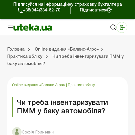
Підписуйся на інформаційну страховку бухгалтера
+38(044)334-62-70
Підписатися
Медичні КНП
Online видання «Баланс»
Online видання «Баланс-Агро»
Online бібліотека «Баланс»
Портал Баланс-Бюджет
Сервіси Баланс-Бюджет
Свiт позитива
Випуски online видання «Баланс-Агро»
Земельні відносини
Вирішуємо проблеми разом
Довідкова інформація
Головна
Online видання «Баланс-Агро»
Практика обліку
Чи треба інвентаризувати ПММ у
баку автомобіля?
Баланс-Агро»
ція
Правова допомога
Фермерським господарствам
РРО, касові операції, розрахунки
Практика обліку
Відповіді на питання
Державна підтримка
Online видання «Баланс-Агро»
|
Практика обліку
Чи треба інвентаризувати
ПММ у баку автомобіля?
Софія Гриневич