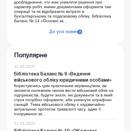
дообладнання, хто має ухвалити рішення про
характер робіт, якими документами оформити такі
операції та як відобразити витрати в
бухгалтерському та податковому обліку. Бібліотека
Баланс № 14 «Основні за...
До усіх новин
Популярне
11.05.2026
Бібліотека Баланс № 9 «Ведення
військового обліку юридичними особами»
Користуючись цим практичним керівництвом, ви
зможете належним чином вести військовий облік на
підприємстві, будете знати, які документи та в який
строк потрібно оформити, аби уникнути штрафних
санкцій. Тема військового обліку є надзвичайно
актуальною протягом тривалого часу, адже її
ігнорування за...
21.05.2026