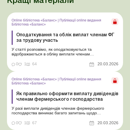
Кращі матеріали
Online бібліотека «Баланс»
|
Публікації online видання
Бібліотека «Баланс»
Оподаткування та облік виплат членам ФГ
за трудову участь
У статті розповімо, як оподатковуються та
відображаються в обліку виплати членам
фермерського господарства за їхню трудову участь, які
не є зарплатою та не вважаються дивідендами.
0
1
64
20.03.2026
Бібліотека Баланс № 5 «Дивіденди: інструкція з
оформлення, обліку та оподаткування» На відміну від
осіб, з...
Online бібліотека «Баланс»
|
Публікації online видання
Бібліотека «Баланс»
Як правильно оформити виплату дивідендів
членам фермерського господарства
У разі виплати дивідендів членам фермерського
господарства виникає багато запитань щодо
періодичності таких виплат та їх документального
оформлення. Відповіді на основні з них надамо в цій
0
1
67
20.03.2026
статті. Бібліотека Баланс № 5 «Дивіденди: інструкція з