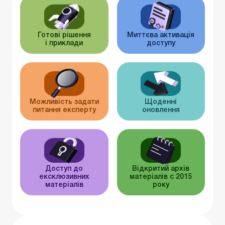
Готові рішення
Миттєва активація
і приклади
доступу
Можливість задати
Щоденні
питання експерту
оновлення
Доступ до
Відкритий архів
ексклюзивних
матеріалів c 2015
матеріалів
року