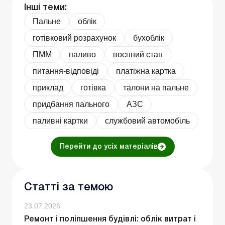
Інші теми:
Пальне
облік
готівковий розрахунок
бухоблік
ПММ
паливо
воєнний стан
питання-відповіді
платіжна картка
приклад
готівка
талони на пальне
придбання пального
АЗС
паливні картки
службовий автомобіль
Перейти до усіх матеріалів
Статті за темою
23.07.2026
Ремонт і поліпшення будівлі: облік витрат і