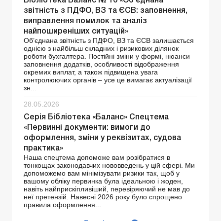
Бібліотека Баланс № 10 «Об’єднана
звітність з ПДФО, ВЗ та ЄСВ: заповнення,
виправлення помилок та аналіз
найпоширеніших ситуацій»
Об’єднана звітність з ПДФО, ВЗ та ЄСВ залишається
однією з найбільш складних і ризикових ділянок
роботи бухгалтера. Постійні зміни у формі, нюанси
заповнення додатків, особливості відображення
окремих виплат, а також підвищена увага
контролюючих органів – усе це вимагає актуалізації
зн...
28.05.2026
Серія Бібліотека «Баланс» Спецтема
«Первинні документи: вимоги до
оформлення, зміни у реквізитах, судова
практика»
Наша спецтема допоможе вам розібратися в
тонкощах законодавчих нововведень у цій сфері. Ми
допоможемо вам мінімізувати ризики так, щоб у
вашому обліку первинка була ідеальною і жоден,
навіть найприскіпливіший, перевіряючий не мав до
неї претензій. Навесні 2026 року було спрощено
правила оформлення...