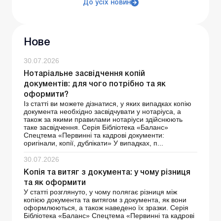
До усіх новин
Нове
30.07.2026
Нотаріальне засвідчення копій
документів: для чого потрібно та як
оформити?
Із статті ви можете дізнатися, у яких випадках копію
документа необхідно засвідчувати у нотаріуса, а
також за якими правилами нотаріуси здійснюють
таке засвідчення. Серія Бібліотека «Баланс»
Спецтема «Первинні та кадрові документи:
оригінали, копії, дублікати» У випадках, п...
30.07.2026
Копія та витяг з документа: у чому різниця
та як оформити
У статті розглянуто, у чому полягає різниця між
копією документа та витягом з документа, як вони
оформлюються, а також наведено їх зразки. Серія
Бібліотека «Баланс» Спецтема «Первинні та кадрові