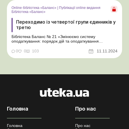
оформлення, обліку та оподаткування» Поряд...
Online бібліотека «Баланс»
|
Публікації online видання
Бібліотека «Баланс»
Переходимо із четвертої групи єдинників у
третю
Бібліотека Баланс № 21 «Змінюємо систему
оподаткування: порядок дій та оподаткування
перехідних операцій» Про умови переходу до третьої
групи платників єдиного податку (далі – ЄП) ми
0
0
103
11.11.2024
розповіли в матеріалі «Як перейти із загальної системи
в третю групу єдинників». А тут...
Головна
Про нас
Головна
Про нас