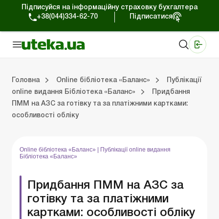
Підписуйся на інформаційну страховку бухгалтера
+38(044)334-62-70
Підписатися
Медичні КНП
Online видання «Баланс»
Online видання «Баланс-Агро»
Online бібліотека «Баланс»
Портал Баланс-Бюджет
Сервіси Баланс-Бюджет
Свiт позитива
На головну “Online бібліотека «Баланс»”
Публікації online видання Бібліотека «Баланс»
Випуски online виданн
Головна
Online бібліотека «Баланс»
Публікації
online видання Бібліотека «Баланс»
Придбання
ПММ на АЗС за готівку та за платіжними картками:
Випуски online видання Бібліотека «Баланс»
Портал Баланс-Бюджет
Календар бухгалтера
Дані для розрахунків
особливості обліку
Online бібліотека «Баланс»
|
Публікації online видання
Бібліотека «Баланс»
Придбання ПММ на АЗС за
готівку та за платіжними
картками: особливості обліку