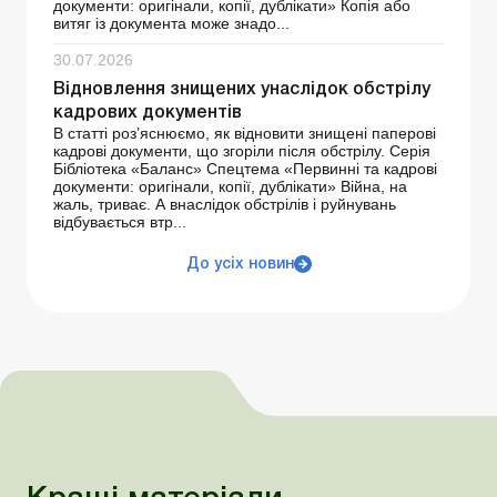
документи: оригінали, копії, дублікати» Копія або
витяг із документа може знадо...
30.07.2026
Відновлення знищених унаслідок обстрілу
кадрових документів
В статті роз’яснюємо, як відновити знищені паперові
кадрові документи, що згоріли після обстрілу. Серія
Бібліотека «Баланс» Спецтема «Первинні та кадрові
документи: оригінали, копії, дублікати» Війна, на
жаль, триває. А внаслідок обстрілів і руйнувань
відбувається втр...
До усіх новин